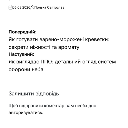
05.08.2026
Понька Святослав
Оприлюднено
Опубліковано
Навігація
Попередній:
записів
Як готувати варено-морожені креветки:
секрети ніжності та аромату
Наступний:
Як виглядає ППО: детальний огляд систем
оборони неба
Залишити відповідь
Щоб відправити коментар вам необхідно
авторизуватись
.