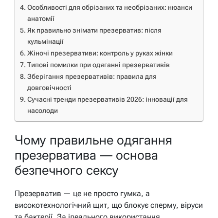
Особливості для обрізаних та необрізаних: нюанси
анатомії
Як правильно знімати презерватив: після
кульмінації
Жіночі презервативи: контроль у руках жінки
Типові помилки при одяганні презервативів
Зберігання презервативів: правила для
довговічності
Сучасні тренди презервативів 2026: інновації для
насолоди
Чому правильне одягання
презерватива — основа
безпечного сексу
Презерватив — це не просто гумка, а
високотехнологічний щит, що блокує сперму, віруси
та бактерії. За ідеального використання