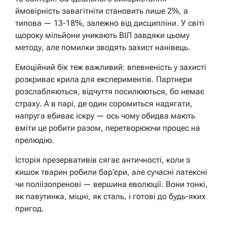
ймовірність завагітніти становить лише 2%, а
типова — 13-18%, залежно від дисципліни. У світі
щороку мільйони уникають ВІЛ завдяки цьому
методу, але помилки зводять захист нанівець.
Емоційний бік теж важливий: впевненість у захисті
розкриває крила для експериментів. Партнери
розслабляються, відчуття посилюються, бо немає
страху. А в парі, де один соромиться надягати,
напруга вбиває іскру — ось чому обидва мають
вміти це робити разом, перетворюючи процес на
прелюдію.
Історія презервативів сягає античності, коли з
кишок тварин робили бар’єри, але сучасні латексні
чи поліізопренові — вершина еволюції. Вони тонкі,
як павутинка, міцні, як сталь, і готові до будь-яких
пригод.