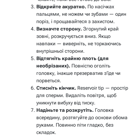
Відкрийте акуратно.
По насічках
пальцями, не ножем чи зубами — один
поріз, і прощавайтеся з захистом.
Визначте сторону.
Згорнутий край
зовні, розкручується вниз. Якщо
навпаки — виверніть, не торкаючись
внутрішньої сторони.
Відтягніть крайню плоть (для
необрізаних).
Повністю оголіть
головку, інакше презерватив з’їде чи
порветься.
Стисніть кінчик.
Reservoir tip — простір
для сперми. Видаліть повітря, щоб
уникнути вибуху від тиску.
Надіньте та розкрутіть.
Головка
всередину, розтягуйте до основи обома
руками. Повинно піти гладко, без
складок.