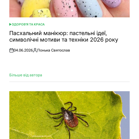
ЗДОРОВ'Я ТА КРАСА
ОПУБЛІКУВАТИ
У
Пасхальний манікюр: пастельні ідеї,
символічні мотиви та техніки 2026 року
04.06.2026
Понька Святослав
Оприлюднено
Опубліковано
Більше від автора