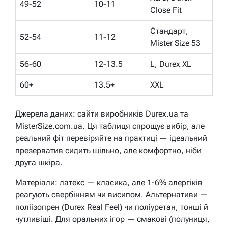
49-52
10-11
Close Fit
Стандарт,
52-54
11-12
Mister Size 53
56-60
12-13.5
L, Durex XL
60+
13.5+
XXL
Джерела даних: сайти виробників Durex.ua та
MisterSize.com.ua. Ця таблиця спрощує вибір, але
реальний фіт перевіряйте на практиці — ідеальний
презерватив сидить щільно, але комфортно, ніби
друга шкіра.
Матеріали: латекс — класика, але 1-6% алергіків
реагують свербінням чи висипом. Альтернативи —
поліізопрен (Durex Real Feel) чи поліуретан, тонші й
чутливіші. Для оральних ігор — смакові (полуниця,