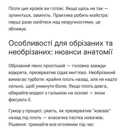
Після цих кроків ви готові. Якщо щось не так —
зупиніться, замініть. Практика робить майстра:
перші рази смійтеся над незручностями, це
зближує.
Особливості для обрізаних та
необрізаних: нюанси анатомії
Обрізаний пеніс простіший — головка завжди
відкрита, презерватив сідає миттєво. Необрізаний
вимагає турботи: крайня плоть назад, але не надто
сильно, щоб уникнути болю. Якщо плоть довга,
обирайте моделі з гальмом на основі — вони
фіксують її.
Гумор у процесі: уявіть, як презерватив “ковзає”
назад під плоть — класична пастка новачків.
Рішення: тримайте все оголеним під час