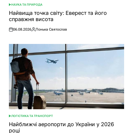
НАУКА ТА ПРИРОДА
ОПУБЛІКУВАТИ
У
Найвища точка світу: Еверест та його
справжня висота
06.08.2026
Понька Святослав
Оприлюднено
Опубліковано
ЛОГІСТИКА ТА ТРАНСПОРТ
ОПУБЛІКУВАТИ
У
Найближчі аеропорти до України у 2026
році