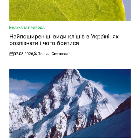
НАУКА ТА ПРИРОДА
ОПУБЛІКУВАТИ
У
Найпоширеніші види кліщів в Україні: як
розпізнати і чого боятися
07.08.2026
Понька Святослав
Оприлюднено
Опубліковано