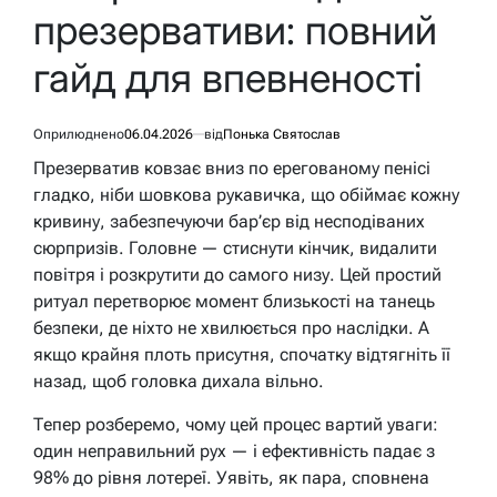
презервативи: повний
гайд для впевненості
Оприлюднено
06.04.2026
від
Понька Святослав
Презерватив ковзає вниз по ерегованому пенісі
гладко, ніби шовкова рукавичка, що обіймає кожну
кривину, забезпечуючи бар’єр від несподіваних
сюрпризів. Головне — стиснути кінчик, видалити
повітря і розкрутити до самого низу. Цей простий
ритуал перетворює момент близькості на танець
безпеки, де ніхто не хвилюється про наслідки. А
якщо крайня плоть присутня, спочатку відтягніть її
назад, щоб головка дихала вільно.
Тепер розберемо, чому цей процес вартий уваги:
один неправильний рух — і ефективність падає з
98% до рівня лотереї. Уявіть, як пара, сповнена