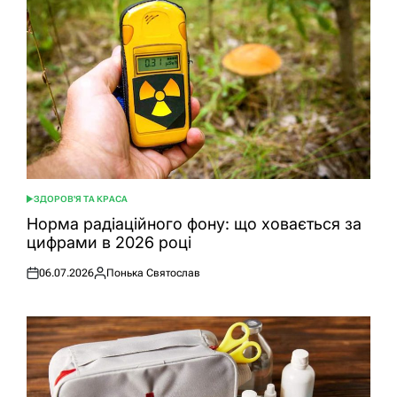
ЗДОРОВ'Я ТА КРАСА
ОПУБЛІКУВАТИ
У
Норма радіаційного фону: що ховається за
цифрами в 2026 році
06.07.2026
Понька Святослав
Оприлюднено
Опубліковано