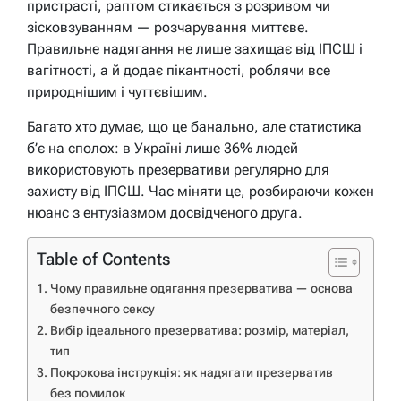
пристрасті, раптом стикається з розривом чи
зісковзуванням — розчарування миттєве.
Правильне надягання не лише захищає від ІПСШ і
вагітності, а й додає пікантності, роблячи все
природнішим і чуттєвішим.
Багато хто думає, що це банально, але статистика
б’є на сполох: в Україні лише 36% людей
використовують презервативи регулярно для
захисту від ІПСШ. Час міняти це, розбираючи кожен
нюанс з ентузіазмом досвідченого друга.
Table of Contents
Чому правильне одягання презерватива — основа
безпечного сексу
Вибір ідеального презерватива: розмір, матеріал,
тип
Покрокова інструкція: як надягати презерватив
без помилок