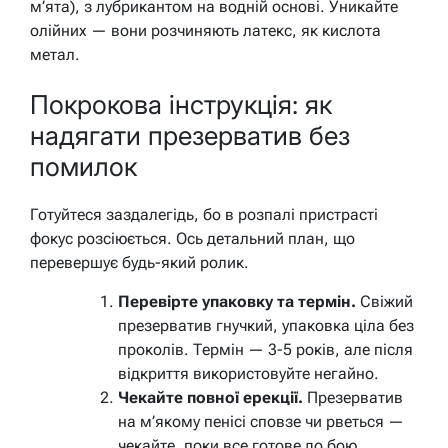
м’ята), з лубрикантом на водній основі. Уникайте
олійних — вони розчиняють латекс, як кислота
метал.
Покрокова інструкція: як
надягати презерватив без
помилок
Готуйтеся заздалегідь, бо в розпалі пристрасті
фокус розсіюється. Ось детальний план, що
перевершує будь-який ролик.
Перевірте упаковку та термін.
Свіжий
презерватив гнучкий, упаковка ціла без
проколів. Термін — 3-5 років, але після
відкриття використовуйте негайно.
Чекайте повної ерекції.
Презерватив
на м’якому пенісі сповзе чи рветься —
чекайте, поки все готове до бою.