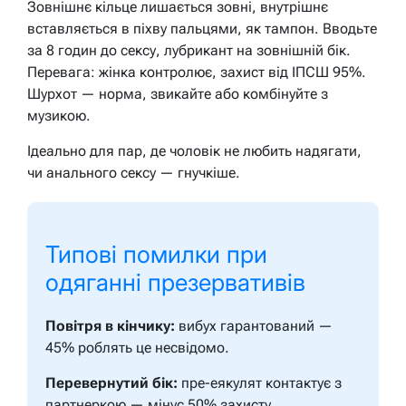
Зовнішнє кільце лишається зовні, внутрішнє
вставляється в піхву пальцями, як тампон. Вводьте
за 8 годин до сексу, лубрикант на зовнішній бік.
Перевага: жінка контролює, захист від ІПСШ 95%.
Шурхот — норма, звикайте або комбінуйте з
музикою.
Ідеально для пар, де чоловік не любить надягати,
чи анального сексу — гнучкіше.
Типові помилки при
одяганні презервативів
Повітря в кінчику:
вибух гарантований —
45% роблять це несвідомо.
Перевернутий бік:
пре-еякулят контактує з
партнеркою — мінус 50% захисту.