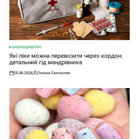
ЗАКОНОДАВСТВО
ОПУБЛІКУВАТИ
У
Які ліки можна перевозити через кордон:
детальний гід мандрівника
25.06.2026
Понька Святослав
Оприлюднено
Опубліковано