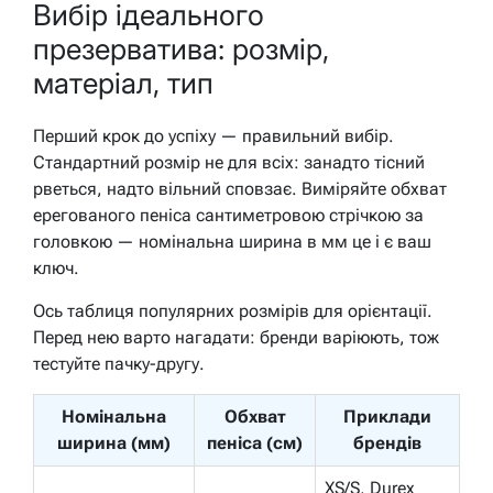
Вибір ідеального
презерватива: розмір,
матеріал, тип
Перший крок до успіху — правильний вибір.
Стандартний розмір не для всіх: занадто тісний
рветься, надто вільний сповзає. Виміряйте обхват
ерегованого пеніса сантиметровою стрічкою за
головкою — номінальна ширина в мм це і є ваш
ключ.
Ось таблиця популярних розмірів для орієнтації.
Перед нею варто нагадати: бренди варіюють, тож
тестуйте пачку-другу.
Номінальна
Обхват
Приклади
ширина (мм)
пеніса (см)
брендів
XS/S, Durex