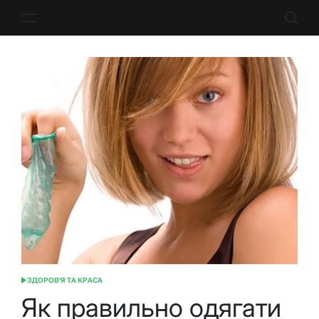
Перейти
до
вмісту
ЗДОРОВ'Я ТА КРАСА
ОПУБЛІКУВАТИ
У
Як правильно одягати