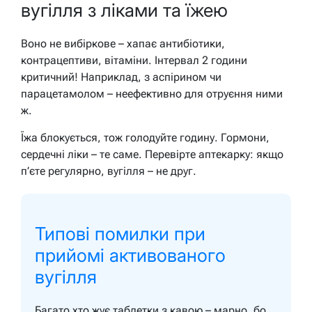
вугілля з ліками та їжею
Воно не вибіркове – хапає антибіотики,
контрацептиви, вітаміни. Інтервал 2 години
критичний! Наприклад, з аспірином чи
парацетамолом – неефективно для отруєння ними
ж.
Їжа блокується, тож голодуйте годину. Гормони,
сердечні ліки – те саме. Перевірте аптекарку: якщо
п’єте регулярно, вугілля – не друг.
Типові помилки при
прийомі активованого
вугілля
Багато хто жує таблетки з кавою – марно, бо