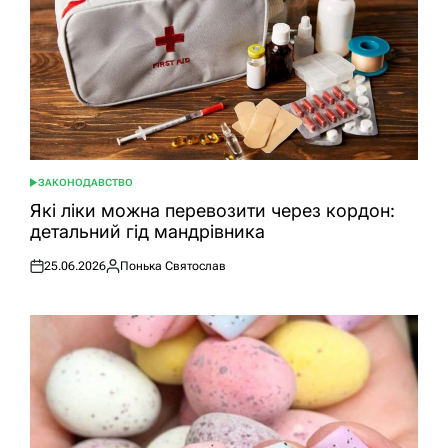
ЗАКОНОДАВСТВО
ОПУБЛІКУВАТИ
У
Які ліки можна перевозити через кордон:
детальний гід мандрівника
25.06.2026
Понька Святослав
Оприлюднено
Опубліковано