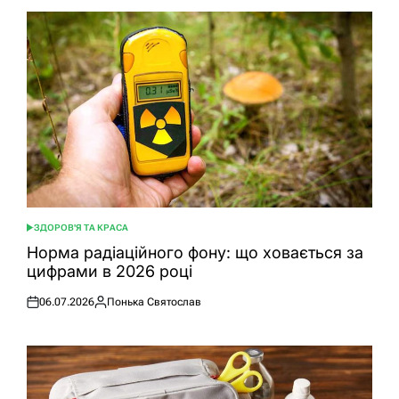
ЗДОРОВ'Я ТА КРАСА
ОПУБЛІКУВАТИ
У
Норма радіаційного фону: що ховається за
цифрами в 2026 році
06.07.2026
Понька Святослав
Оприлюднено
Опубліковано