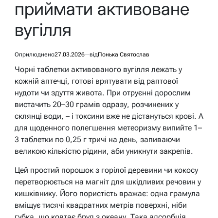
приймати активоване
вугілля
Оприлюднено
27.03.2026
від
Понька Святослав
Чорні таблетки активованого вугілля лежать у
кожній аптечці, готові врятувати від раптової
нудоти чи здуття живота. При отруєнні дорослим
вистачить 20–30 грамів одразу, розчинених у
склянці води, – і токсини вже не дістануться крові. А
для щоденного полегшення метеоризму випийте 1–
3 таблетки по 0,25 г тричі на день, запиваючи
великою кількістю рідини, аби уникнути закрепів.
Цей простий порошок з горілої деревини чи кокосу
перетворюється на магніт для шкідливих речовин у
кишківнику. Його пористість вражає: одна грамула
вміщує тисячі квадратних метрів поверхні, ніби
губка, що ковтає бруд з океану. Така адсорбція