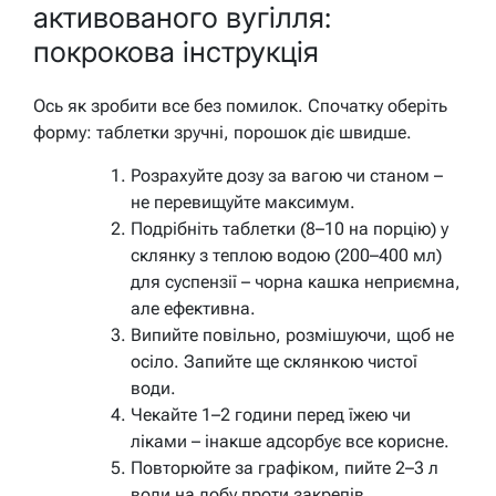
активованого вугілля:
покрокова інструкція
Ось як зробити все без помилок. Спочатку оберіть
форму: таблетки зручні, порошок діє швидше.
Розрахуйте дозу за вагою чи станом –
не перевищуйте максимум.
Подрібніть таблетки (8–10 на порцію) у
склянку з теплою водою (200–400 мл)
для суспензії – чорна кашка неприємна,
але ефективна.
Випийте повільно, розмішуючи, щоб не
осіло. Запийте ще склянкою чистої
води.
Чекайте 1–2 години перед їжею чи
ліками – інакше адсорбує все корисне.
Повторюйте за графіком, пийте 2–3 л
води на добу проти закрепів.