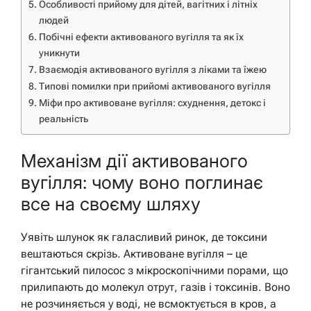
Особливості прийому для дітей, вагітних і літніх
людей
Побічні ефекти активованого вугілля та як їх
уникнути
Взаємодія активованого вугілля з ліками та їжею
Типові помилки при прийомі активованого вугілля
Міфи про активоване вугілля: схуднення, детокс і
реальність
Механізм дії активованого
вугілля: чому воно поглинає
все на своєму шляху
Уявіть шлунок як галасливий ринок, де токсини
вештаються скрізь. Активоване вугілля – це
гігантський пилосос з мікроскопічними порами, що
прилипають до молекул отрут, газів і токсинів. Воно
не розчиняється у воді, не всмоктується в кров, а