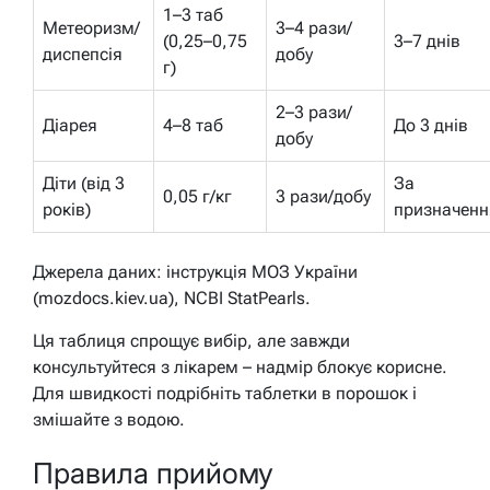
1–3 таб
Метеоризм/
3–4 рази/
(0,25–0,75
3–7 днів
диспепсія
добу
г)
2–3 рази/
Діарея
4–8 таб
До 3 днів
добу
Діти (від 3
За
0,05 г/кг
3 рази/добу
років)
призначен
Джерела даних: інструкція МОЗ України
(mozdocs.kiev.ua), NCBI StatPearls.
Ця таблиця спрощує вибір, але завжди
консультуйтеся з лікарем – надмір блокує корисне.
Для швидкості подрібніть таблетки в порошок і
змішайте з водою.
Правила прийому