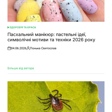
ЗДОРОВ'Я ТА КРАСА
ОПУБЛІКУВАТИ
У
Пасхальний манікюр: пастельні ідеї,
символічні мотиви та техніки 2026 року
04.06.2026
Понька Святослав
Оприлюднено
Опубліковано
Більше від автора