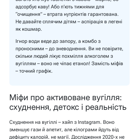
адсорбує каву! Або п’ють тижнями для
“очищення” – втрата нутрієнтів гарантована.
Не давайте сплячим дітям – аспірація в легені
як кошмар.
Ігнор води веде до запору, а комбо з
проносними – до зневоднення. Ви не повірите,
скільки людей лікує похмілля алкоголем з
вугіллям – воно не чіпає етанол! Замість міфів
– точний графік.
Міфи про активоване вугілля:
схуднення, детокс і реальність
Схуднення на вугіллі – хайп з Instagram. Воно
зменшує гази й апетит, але кілограми йдуть від
дефіциту калорій, не магії. Дослідження 2020-х не