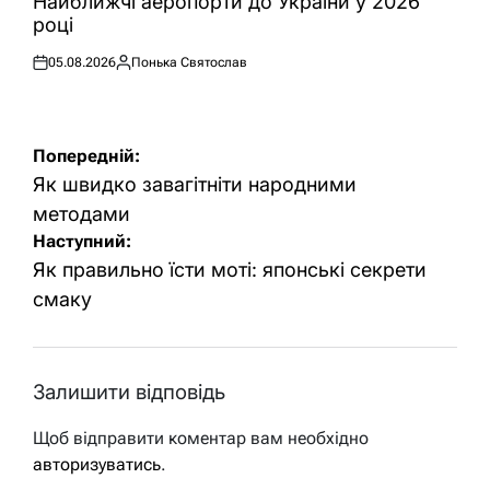
Найближчі аеропорти до України у 2026
році
05.08.2026
Понька Святослав
Оприлюднено
Опубліковано
Навігація
Попередній:
записів
Як швидко завагітніти народними
методами
Наступний:
Як правильно їсти моті: японські секрети
смаку
Залишити відповідь
Щоб відправити коментар вам необхідно
авторизуватись
.