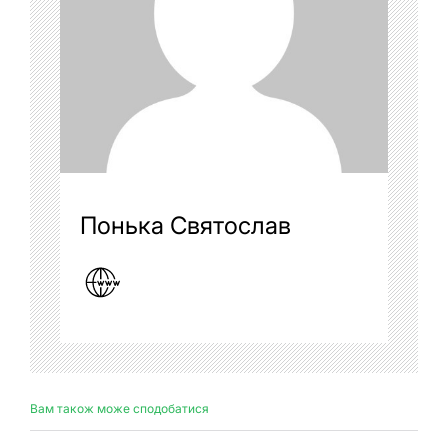
Понька Святослав
Вам також може сподобатися