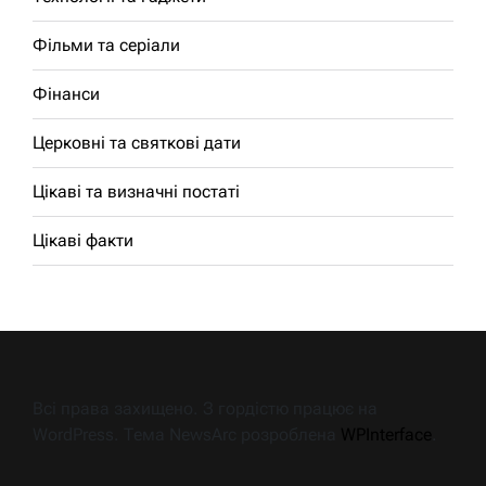
Фільми та серіали
Фінанси
Церковні та святкові дати
Цікаві та визначні постаті
Цікаві факти
Всі права захищено. З гордістю працює на
WordPress. Тема NewsArc розроблена
WPInterface
.