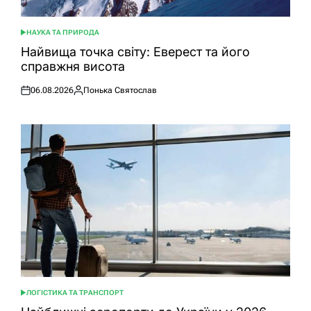
НАУКА ТА ПРИРОДА
ОПУБЛІКУВАТИ
У
Найвища точка світу: Еверест та його
справжня висота
06.08.2026
Понька Святослав
Оприлюднено
Опубліковано
ЛОГІСТИКА ТА ТРАНСПОРТ
ОПУБЛІКУВАТИ
У