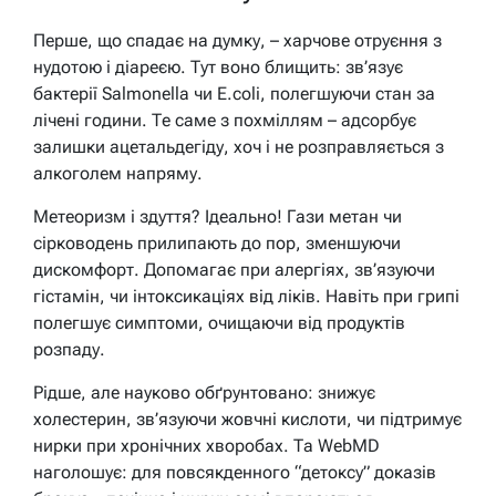
Перше, що спадає на думку, – харчове отруєння з
нудотою і діареєю. Тут воно блищить: зв’язує
бактерії Salmonella чи E.coli, полегшуючи стан за
лічені години. Те саме з похміллям – адсорбує
залишки ацетальдегіду, хоч і не розправляється з
алкоголем напряму.
Метеоризм і здуття? Ідеально! Гази метан чи
сірководень прилипають до пор, зменшуючи
дискомфорт. Допомагає при алергіях, зв’язуючи
гістамін, чи інтоксикаціях від ліків. Навіть при грипі
полегшує симптоми, очищаючи від продуктів
розпаду.
Рідше, але науково обґрунтовано: знижує
холестерин, зв’язуючи жовчні кислоти, чи підтримує
нирки при хронічних хворобах. Та WebMD
наголошує: для повсякденного “детоксу” доказів