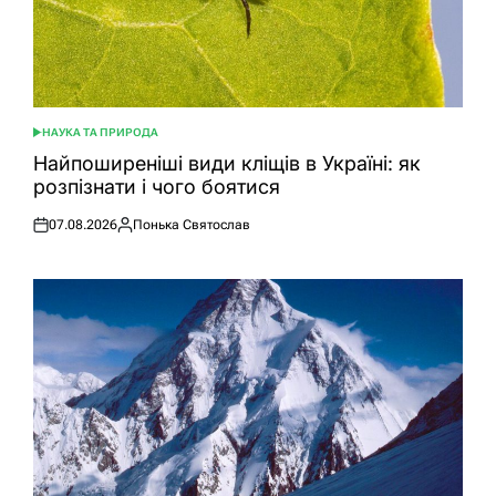
НАУКА ТА ПРИРОДА
ОПУБЛІКУВАТИ
У
Найпоширеніші види кліщів в Україні: як
розпізнати і чого боятися
07.08.2026
Понька Святослав
Оприлюднено
Опубліковано