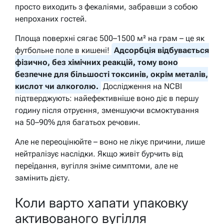
просто виходить з фекаліями, забравши з собою
непроханих гостей.
Площа поверхні сягає 500–1500 м² на грам – це як
футбольне поле в кишені!
Адсорбція відбувається
фізично, без хімічних реакцій, тому воно
безпечне для більшості токсинів, окрім металів,
кислот чи алкоголю.
Дослідження на NCBI
підтверджують: найефективніше воно діє в першу
годину після отруєння, зменшуючи всмоктування
на 50–90% для багатьох речовин.
Але не переоцінюйте – воно не лікує причини, лише
нейтралізує наслідки. Якщо живіт бурчить від
переїдання, вугілля зніме симптоми, але не
замінить дієту.
Коли варто хапати упаковку
активованого вугілля