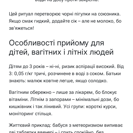
Цей ритуал перетворює чорні пігулки на союзника.
Якщо смак гидкий, додайте сік – але не молоко, бо
зв’яжеться!
Особливості прийому для
дітей, вагітних і літніх людей
Дітям до 3 років – ні-ні, ризик аспірації високий. Від
3: 0,05 г/кг тричі, розчинене в воді з соком. Батьки
знають: малюк ковтне легше, якщо солодко.
Вагітним обережно – лише за лікарем, бо блокує
вітаміни. Літнім з запорами – мінімальні дози, бо
кишківник і так лінивий. Усі групи: короткі курси,
моніторинг стільця.
Життєвий приклад: бабуся з метеоризмом випиває
дві таблетки ввечері – і спить спокійно, без