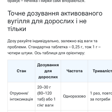
бракує – печінка і нирки самі впораються.
Точне дозування активованого
вугілля для дорослих і не
тільки
Дозу рахуйте індивідуально, залежно від ваги та
проблеми. Стандартна таблетка – 0,25 г, тож 1 г –
чотири штуки. Ось таблиця для орієнтиру:
Дозування
Стан
для
Частота
Триваліс
дорослих
20–30 г
Отруєння/
(80–120
1 раз, повт
Одноразово
інтоксикація
таб) або 1
за потреби
г/кг ваги