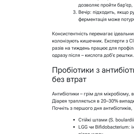
дозволяє пройти бар’єр,
Вечір: підходить, якщо р
ферментація може потур
Консистентність перемагає ідеальний
колонізують кишечник. Експерти з Cle
разів на тиждень працює для профіл
одразу після – кислота доб’є рештки.
Пробіотики з антибіот
без втрат
Антибіотики – грім для мікробіому,
Діарея трапляється в 20–30% випадкі
Почніть з першого дня антибіотиків
Стійкі штами (S. boulardi
LGG чи Bifidobacterium: 