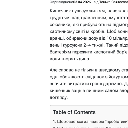
Оприлюднено
03.04.2026
від
Понька Святосла
Кишечник пульсує життям, наче жвав
трудяться над травленням, імунітето
союзники, які прибувають на підмог
хаотичному світі мікробів. Щоб вони
вранці, обираючи дозу від 10 мілья
день і курсуючи 2–4 тижні. Такий під
бактеріям пережити кислотний бар’єр
вони творять дива.
Але справа не тільки в швидкому ста
одні обожнюють сніданок з йогуртом,
значить витратити гроші даремно. 
кишечник зацвів пишним садом здоро
догляду.
Table of Contents
Що ховається за назвою “пробіотики”