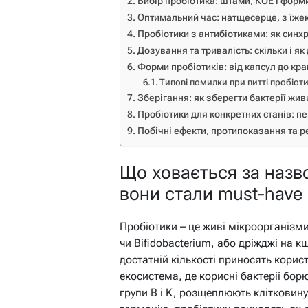
Вибір пробіотика: штами, КОЕ і фор
Оптимальний час: натщесерце, з їже
Пробіотики з антибіотиками: як синх
Дозування та тривалість: скільки і як
Форми пробіотиків: від капсул до кр
Типові помилки при питті пробіоти
Зберігання: як зберегти бактерії жи
Пробіотики для конкретних станів: п
Побічні ефекти, протипоказання та р
Що ховається за назво
вони стали must-have
Пробіотики – це живі мікроорганізми,
чи Bifidobacterium, або дріжджі на кш
достатній кількості приносять корис
екосистема, де корисні бактерії бор
групи B і K, розщеплюють клітковину