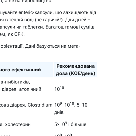
і, а не на виробництво.
шукайте enteric-капсули, що захищають від
в теплій воді (не гарячій!). Для дітей –
капсули чи таблетки. Багатоштамові суміші
ем, як СРК.
рієнтації. Дані базуються на мета-
Рекомендована
чого ефективний
доза (КОЕ/день)
 антибіотиків,
10
 діарея, атопічний
10
9
10
ова діарея, Clostridium
10
–10
, 5–10
днів
9
я, холестерин
5×10
і більше
8
9