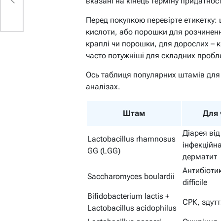
вказані на кінець терміну придатност
Перед покупкою перевірте етикетку: 
кислоти, або порошки для розчинення 
краплі чи порошки, для дорослих – 
часто потужніші для складних пробл
Ось таблиця популярних штамів для о
аналізах.
Штам
Для 
Діарея від
Lactobacillus rhamnosus
інфекційна
GG (LGG)
дерматит
Антибіотик
Saccharomyces boulardii
difficile
Bifidobacterium lactis +
СРК, здутт
Lactobacillus acidophilus