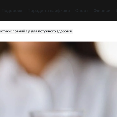
Подорожі
Поради та лайфхаки
Спорт
Фінанси
іотики: повний гід для потужного здоров’я