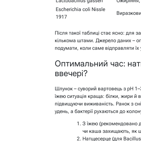
Lactobacillus gasseri
Ожиріння,
Escherichia coli Nissle
Виразкови
1917
Після такої таблиці стає ясно: для 
кількома штами. Джерело даних – ог
подумати, коли саме відправляти їх
Оптимальний час: нат
ввечері?
Шлунок – суворий вартовець з pH 1–
їжею ситуація краща: білки, жири й 
підвищуючи виживаність. Ранок з сн
удень, а бактерії рухаються до колон
З їжею (рекомендовано дл
чи каша захищають, як 
Натщесерце (для Bacillus 