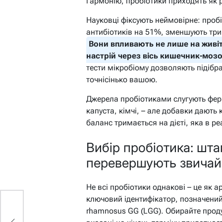
гармонію, пробіотики приходять як
Науковці фіксують неймовірне: пробі
антибіотиків на 51%, зменшують трив
Вони впливають не лише на живіт
настрій через вісь кишечник-мозо
тести мікробіому дозволяють підібр
точнісінько вашою.
Джерела пробіотиками слугують фер
капуста, кімчі, – але добавки дають
баланс тримається на дієті, яка в ре
Вибір пробіотика: шта
перевершують звичай
Не всі пробіотики однакові – це як 
ключовий ідентифікатор, позначени
:
rhamnosus GG
(LGG). Обирайте прод