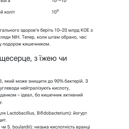
 вага
10
–10
9
й коліт
10
загального здоров’я беріть 10–20 млрд КОЕ з
ляди NIH. Тепер, коли штам обрано, час
 у подорож кишечником.
щесерце, з їжею чи
3, який може знищити до 90% бактерій. З
вуглеводи нейтралізують кислоту,
іданком – ідеал, бо кишечник активний
у.
я Lactobacillus, Bifidobacterium): йогурт
щит.
чи S. boulardii): низька кислотність вранці