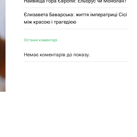
Найвища гора Європи: Ельбрус чи Монблан?
Єлизавета Баварська: життя імператриці Сісі
між красою і трагедією
Останні коментарі
Немає коментарів до показу.