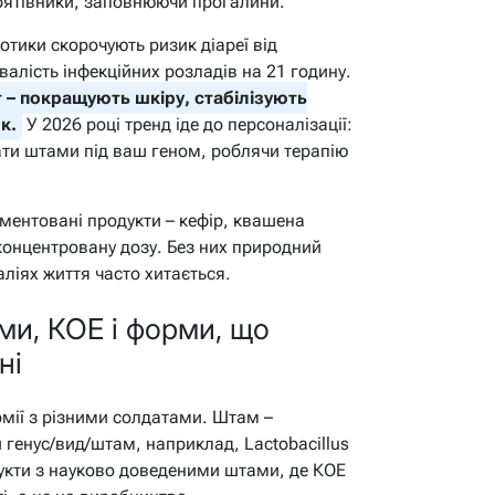
 рятівники, заповнюючи прогалини.
отики скорочують ризик діареї від
алість інфекційних розладів на 21 годину.
 – покращують шкіру, стабілізують
к.
У 2026 році тренд іде до персоналізації:
ати штами під ваш геном, роблячи терапію
ментовані продукти – кефір, квашена
 концентровану дозу. Без них природний
аліях життя часто хитається.
ми, КОЕ і форми, що
ні
армії з різними солдатами. Штам –
й генус/вид/штам, наприклад,
Lactobacillus
укти з науково доведеними штами, де КОЕ