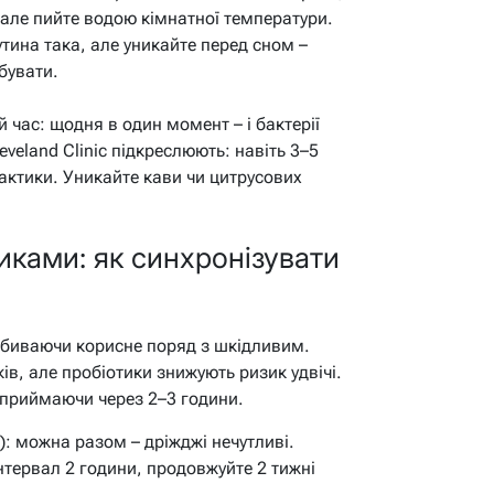
 але пийте водою кімнатної температури.
утина така, але уникайте перед сном –
бувати.
 час: щодня в один момент – і бактерії
veland Clinic підкреслюють: навіть 3–5
актики. Уникайте кави чи цитрусових
иками: як синхронізувати
 вбиваючи корисне поряд з шкідливим.
в, але пробіотики знижують ризик удвічі.
, приймаючи через 2–3 години.
i): можна разом – дріжджі нечутливі.
інтервал 2 години, продовжуйте 2 тижні