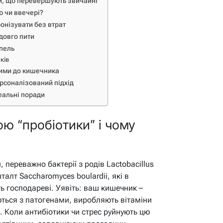
ми, що перевершують звичайні
ю чи ввечері?
ронізувати без втрат
 довго пити
апель
ків
вими до кишечника
ерсоналізований підхід
еальні поради
ю “пробіотики” і чому
 переважно бактерії з родів Lactobacillus
талт Saccharomyces boulardii, які в
ть господареві. Уявіть: ваш кишечник –
ються з патогенами, виробляють вітаміни
. Коли антибіотики чи стрес руйнують цю