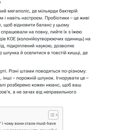
в
ий мегаполіс, де мільярди бактерій
м і навіть настроєм. Пробіотики – це живі
у, щоб відновити баланс у цьому
 спрацювали на повну, пийте їх з їжею
рдів КОЕ (колонійоутворюючих одиниць) на
хід, підкріплений наукою, дозволяє
 шлунка й оселитися в товстій кишці, де
рті. Різні штами поводяться по-різному:
 інші – порожній шлунок. Ігнорувати це –
Далі розберемо кожен нюанс, щоб ваш
в’я, а не зачах від неправильного
 і чому вони стали must-have