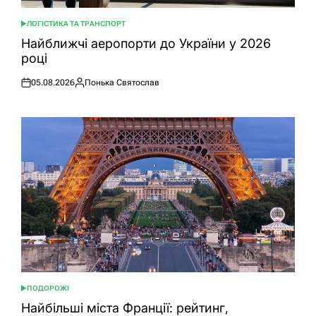
ЛОГІСТИКА ТА ТРАНСПОРТ
ОПУБЛІКУВАТИ
У
Найближчі аеропорти до України у 2026
році
05.08.2026
Понька Святослав
Оприлюднено
Опубліковано
ПОДОРОЖІ
ОПУБЛІКУВАТИ
У
Найбільші міста Франції: рейтинг,