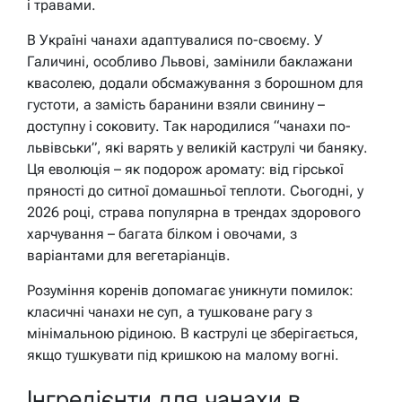
і травами.
В Україні чанахи адаптувалися по-своєму. У
Галичині, особливо Львові, замінили баклажани
квасолею, додали обсмажування з борошном для
густоти, а замість баранини взяли свинину –
доступну і соковиту. Так народилися “чанахи по-
львівськи”, які варять у великій каструлі чи баняку.
Ця еволюція – як подорож аромату: від гірської
пряності до ситної домашньої теплоти. Сьогодні, у
2026 році, страва популярна в трендах здорового
харчування – багата білком і овочами, з
варіантами для вегетаріанців.
Розуміння коренів допомагає уникнути помилок:
класичні чанахи не суп, а тушковане рагу з
мінімальною рідиною. В каструлі це зберігається,
якщо тушкувати під кришкою на малому вогні.
Інгредієнти для чанахи в