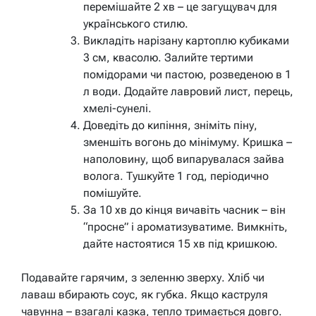
перемішайте 2 хв – це загущувач для
українського стилю.
Викладіть нарізану картоплю кубиками
3 см, квасолю. Залийте тертими
помідорами чи пастою, розведеною в 1
л води. Додайте лавровий лист, перець,
хмелі-сунелі.
Доведіть до кипіння, зніміть піну,
зменшіть вогонь до мінімуму. Кришка –
наполовину, щоб випарувалася зайва
волога. Тушкуйте 1 год, періодично
помішуйте.
За 10 хв до кінця вичавіть часник – він
“просне” і ароматизуватиме. Вимкніть,
дайте настоятися 15 хв під кришкою.
Подавайте гарячим, з зеленню зверху. Хліб чи
лаваш вбирають соус, як губка. Якщо каструля
чавунна – взагалі казка, тепло тримається довго.