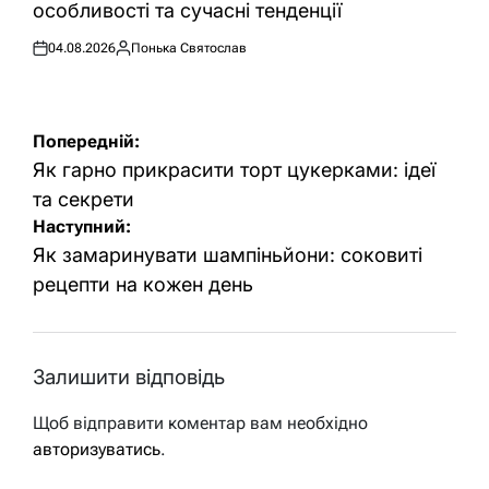
особливості та сучасні тенденції
04.08.2026
Понька Святослав
Оприлюднено
Опубліковано
Навігація
Попередній:
записів
Як гарно прикрасити торт цукерками: ідеї
та секрети
Наступний:
Як замаринувати шампіньйони: соковиті
рецепти на кожен день
Залишити відповідь
Щоб відправити коментар вам необхідно
авторизуватись
.