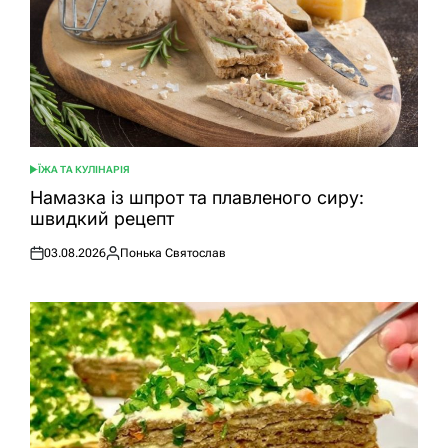
ЇЖА ТА КУЛІНАРІЯ
ОПУБЛІКУВАТИ
У
Намазка із шпрот та плавленого сиру:
швидкий рецепт
03.08.2026
Понька Святослав
Оприлюднено
Опубліковано