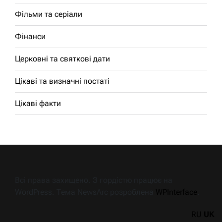
Фільми та серіали
Фінанси
Церковні та святкові дати
Цікаві та визначні постаті
Цікаві факти
Всі права захищено. З гордістю працює на
WordPress. Тема NewsArc розроблена
WPInterface
.
RU
UK