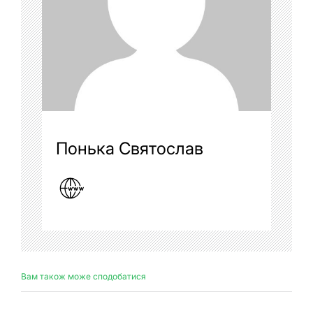
Понька Святослав
Вам також може сподобатися