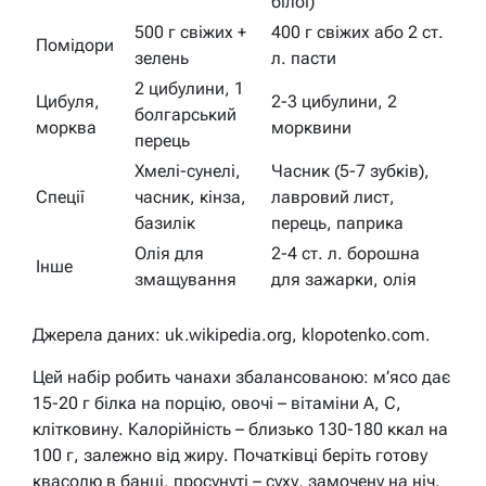
білої)
500 г свіжих +
400 г свіжих або 2 ст.
Помідори
зелень
л. пасти
2 цибулини, 1
Цибуля,
2-3 цибулини, 2
болгарський
морква
морквини
перець
Хмелі-сунелі,
Часник (5-7 зубків),
Спеції
часник, кінза,
лавровий лист,
базилік
перець, паприка
Олія для
2-4 ст. л. борошна
Інше
змащування
для зажарки, олія
Джерела даних: uk.wikipedia.org, klopotenko.com.
Цей набір робить чанахи збалансованою: м’ясо дає
15-20 г білка на порцію, овочі – вітаміни А, С,
клітковину. Калорійність – близько 130-180 ккал на
100 г, залежно від жиру. Початківці беріть готову
квасолю в банці, просунуті – суху, замочену на ніч.