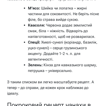
М’ясо:
Шийка чи лопатка – жирні
частини для соковитості. Не беріть пісне
філе, бо страва вийде сухою.
Квасоля:
Червона додає землистий
смак, біла – ніжність. Відваріть до
напівготовності, щоб не розварилася.
Спеції:
Хмелі-сунелі (коріандр, базилік,
уцхо-сунелі) – серце грузинського
акценту. Додайте 1-2 ч. л. для
автентичності.
Зелень:
Кінза для кавказького шарму,
петрушка – універсально.
З таким списком ви легко масштабуєте рецепт. А
тепер – до справи, де кожен крок наближає до
ідеалу.
Покроковий рецепт чанахи в