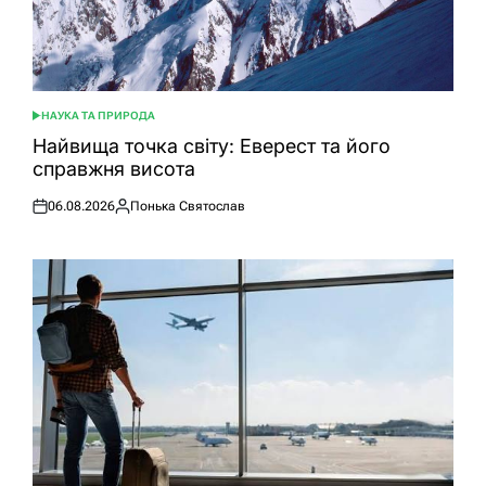
НАУКА ТА ПРИРОДА
ОПУБЛІКУВАТИ
У
Найвища точка світу: Еверест та його
справжня висота
06.08.2026
Понька Святослав
Оприлюднено
Опубліковано