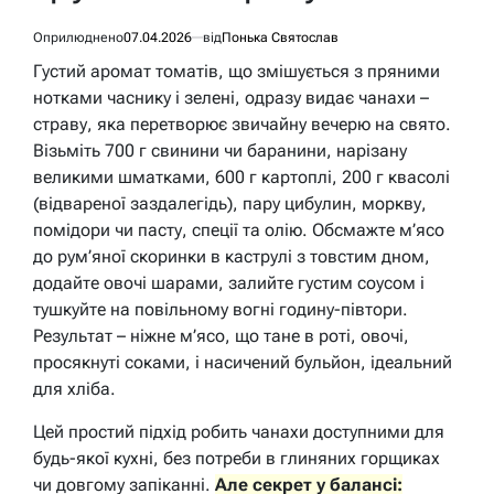
Оприлюднено
07.04.2026
від
Понька Святослав
Густий аромат томатів, що змішується з пряними
нотками часнику і зелені, одразу видає чанахи –
страву, яка перетворює звичайну вечерю на свято.
Візьміть 700 г свинини чи баранини, нарізану
великими шматками, 600 г картоплі, 200 г квасолі
(відвареної заздалегідь), пару цибулин, моркву,
помідори чи пасту, спеції та олію. Обсмажте м’ясо
до рум’яної скоринки в каструлі з товстим дном,
додайте овочі шарами, залийте густим соусом і
тушкуйте на повільному вогні годину-півтори.
Результат – ніжне м’ясо, що тане в роті, овочі,
просякнуті соками, і насичений бульйон, ідеальний
для хліба.
Цей простий підхід робить чанахи доступними для
будь-якої кухні, без потреби в глиняних горщиках
чи довгому запіканні.
Але секрет у балансі: