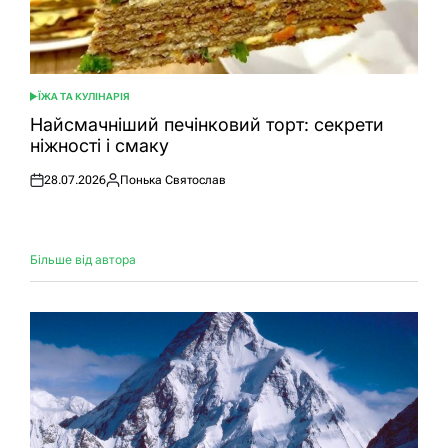
ЇЖА ТА КУЛІНАРІЯ
ОПУБЛІКУВАТИ
У
Найсмачніший печінковий торт: секрети
ніжності і смаку
28.07.2026
Понька Святослав
Оприлюднено
Опубліковано
Більше від автора