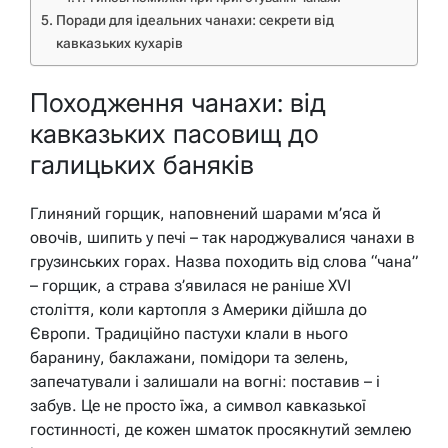
Поради для ідеальних чанахи: секрети від
кавказьких кухарів
Походження чанахи: від
кавказьких пасовищ до
галицьких баняків
Глиняний горщик, наповнений шарами м’яса й
овочів, шипить у печі – так народжувалися чанахи в
грузинських горах. Назва походить від слова “чана”
– горщик, а страва з’явилася не раніше XVI
століття, коли картопля з Америки дійшла до
Європи. Традиційно пастухи клали в нього
баранину, баклажани, помідори та зелень,
запечатували і залишали на вогні: поставив – і
забув. Це не просто їжа, а символ кавказької
гостинності, де кожен шматок просякнутий землею