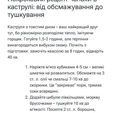
каструлі: від обсмажування до
тушкування
Каструля з товстим дном – ваш найкращий друг
тут, бо рівномірно розподіляє тепло, імітуючи
горщик. Готуйте 1,5-2 години, але терпіння
винагородиться вибухом смаку. Почніть з
підготовки: замочіть квасолю за 8 годин, відваріть
40 хв.
Наріжте м’ясо кубиками 4-5 см – великі
шматки не розваляться. Обсмажте на 3
ст. л. олії чи смальці 7-10 хв до
скоринки.
Це “закриває” пори, тримає
соки всередині.
Додайте цибулю півкільцями, моркву
брусочками – тушкуйте 10 хв до
м’якості. Посипте 2 ст. л. борошна,