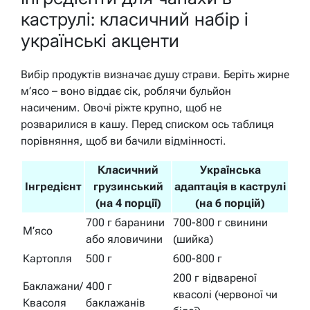
каструлі: класичний набір і
українські акценти
Вибір продуктів визначає душу страви. Беріть жирне
м’ясо – воно віддає сік, роблячи бульйон
насиченим. Овочі ріжте крупно, щоб не
розварилися в кашу. Перед списком ось таблиця
порівняння, щоб ви бачили відмінності.
Класичний
Українська
Інгредієнт
грузинський
адаптація в каструлі
(на 4 порції)
(на 6 порцій)
700 г баранини
700-800 г свинини
М’ясо
або яловичини
(шийка)
Картопля
500 г
600-800 г
200 г відвареної
Баклажани/
400 г
квасолі (червоної чи
Квасоля
баклажанів