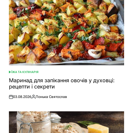
ЇЖА ТА КУЛІНАРІЯ
ОПУБЛІКУВАТИ
У
Маринад для запікання овочів у духовці:
рецепти і секрети
03.08.2026
Понька Святослав
Оприлюднено
Опубліковано