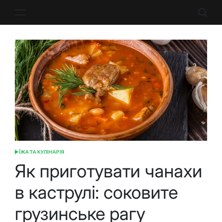
Перейти
до
вмісту
ЇЖА ТА КУЛІНАРІЯ
ОПУБЛІКУВАТИ
У
Як приготувати чанахи
в каструлі: соковите
грузинське рагу