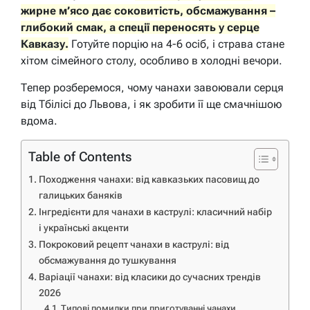
жирне м’ясо дає соковитість, обсмажування –
глибокий смак, а спеції переносять у серце
Кавказу.
Готуйте порцію на 4-6 осіб, і страва стане
хітом сімейного столу, особливо в холодні вечори.
Тепер розберемося, чому чанахи завоювали серця
від Тбілісі до Львова, і як зробити її ще смачнішою
вдома.
Table of Contents
Походження чанахи: від кавказьких пасовищ до
галицьких баняків
Інгредієнти для чанахи в каструлі: класичний набір
і українські акценти
Покроковий рецепт чанахи в каструлі: від
обсмажування до тушкування
Варіації чанахи: від класики до сучасних трендів
2026
Типові помилки при приготуванні чанахи