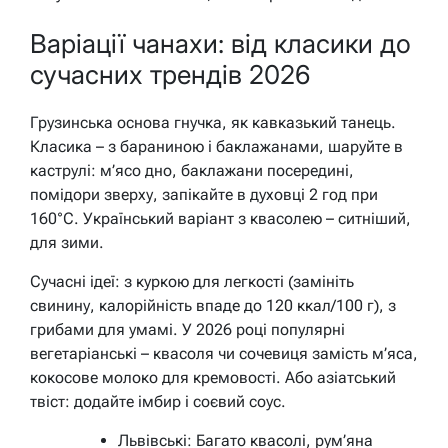
Варіації чанахи: від класики до
сучасних трендів 2026
Грузинська основа гнучка, як кавказький танець.
Класика – з бараниною і баклажанами, шаруйте в
каструлі: м’ясо дно, баклажани посередині,
помідори зверху, запікайте в духовці 2 год при
160°C. Український варіант з квасолею – ситніший,
для зими.
Сучасні ідеї: з куркою для легкості (замініть
свинину, калорійність впаде до 120 ккал/100 г), з
грибами для умамі. У 2026 році популярні
вегетаріанські – квасоля чи сочевиця замість м’яса,
кокосове молоко для кремовості. Або азіатський
твіст: додайте імбир і соєвий соус.
Львівські: Багато квасолі, рум’яна