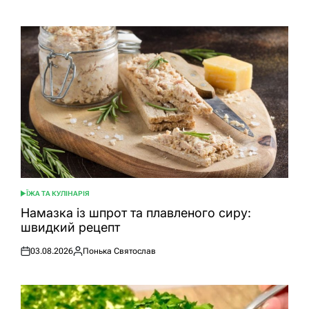
ЇЖА ТА КУЛІНАРІЯ
ОПУБЛІКУВАТИ
У
Намазка із шпрот та плавленого сиру:
швидкий рецепт
03.08.2026
Понька Святослав
Оприлюднено
Опубліковано