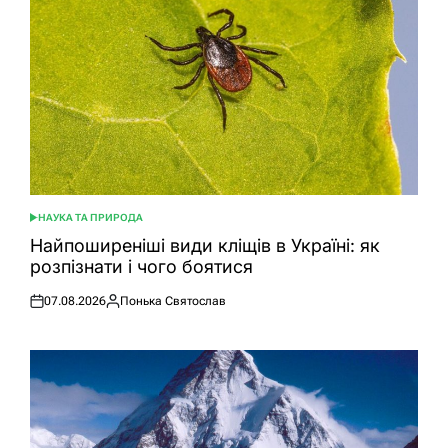
НАУКА ТА ПРИРОДА
ОПУБЛІКУВАТИ
У
Найпоширеніші види кліщів в Україні: як
розпізнати і чого боятися
07.08.2026
Понька Святослав
Оприлюднено
Опубліковано