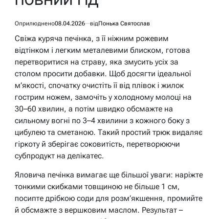
Оприлюднено
08.04.2026
від
Понька Святослав
Свіжа куряча печінка, з її ніжним рожевим
відтінком і легким металевими блиском, готова
перетворитися на страву, яка змусить усіх за
столом просити добавки. Щоб досягти ідеальної
м’якості, спочатку очистіть її від плівок і жилок
гострим ножем, замочіть у холодному молоці на
30–60 хвилин, а потім швидко обсмажте на
сильному вогні по 3–4 хвилини з кожного боку з
цибулею та сметаною. Такий простий трюк видаляє
гіркоту й зберігає соковитість, перетворюючи
субпродукт на делікатес.
Яловича печінка вимагає ще більшої уваги: наріжте
тонкими скибками товщиною не більше 1 см,
посипте дрібкою соди для розм’якшення, промийте
й обсмажте з вершковим маслом. Результат –