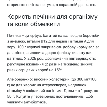
сторицею: печінка не гума, а справжній делікатес.
Користь печінки для організму
та коли обмежити
Печінка – суперфуд, багатий на залізо для боротьби
з анемією, вітамін B12 для нервів і вітамін A для
зору. 100 г курячої закривають добову норму заліза
для жінок, а яловича додає фолієву кислоту для
вагітних. У 2026 році дослідження підтверджують:
регулярне вживання (2 рази на тиждень) знижує
ризик серцевих хвороб на 15%.
Але обережно: високий холестерин (до 300 мг/100
г) не для хворих на атеросклероз, надлишок
вітаміну A шкідливий вагітним. Дітям – з 1 року, по
50 г. Купуйте у перевірених постачальників, щоб
уникнути антибіотиків.