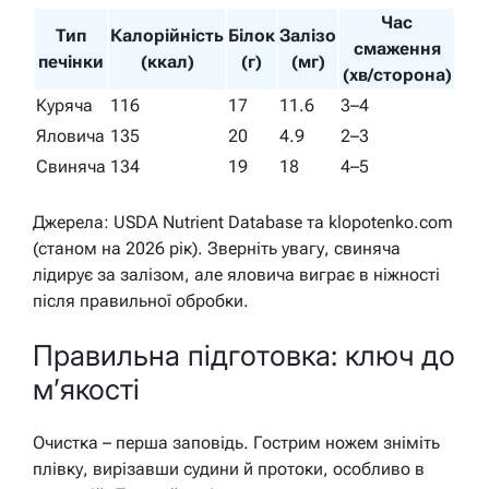
Час
Тип
Калорійність
Білок
Залізо
смаження
печінки
(ккал)
(г)
(мг)
(хв/сторона)
Куряча
116
17
11.6
3–4
Яловича
135
20
4.9
2–3
Свиняча
134
19
18
4–5
Джерела: USDA Nutrient Database та klopotenko.com
(станом на 2026 рік). Зверніть увагу, свиняча
лідирує за залізом, але яловича виграє в ніжності
після правильної обробки.
Правильна підготовка: ключ до
м’якості
Очистка – перша заповідь. Гострим ножем зніміть
плівку, вирізавши судини й протоки, особливо в