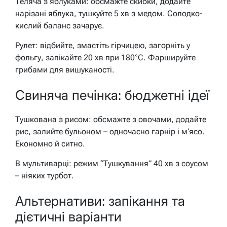
Теляча з яблуками: обсмажте скибки, додайте
нарізані яблука, тушкуйте 5 хв з медом. Солодко-
кислий баланс зачарує.
Рулет: відбийте, змастіть гірчицею, загорніть у
фольгу, запікайте 20 хв при 180°C. Фаршируйте
грибами для вишуканості.
Свиняча печінка: бюджетні ідеї
Тушкована з рисом: обсмажте з овочами, додайте
рис, залийте бульоном – одночасно гарнір і м’ясо.
Економно й ситно.
В мультиварці: режим “Тушкування” 40 хв з соусом
– ніяких турбот.
Альтернативи: запікання та
дієтичні варіанти