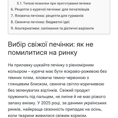
Типові помилки при приготуванні печінки
Рецепти з курячої печінки: для початківців
Яловича печінка: рецепти для гурманів
Свиняча печінка: бюджетні ідеї
Альтернативи: запікання та дієтичні варіанти
Вибір свіжої печінки: як не
помилитися на ринку
На прилавку шукайте печінку з рівномірним
кольором – куряча має бути яскраво-рожевою без
темних плям, яловича темно-червоною з
глянцевим блиском, свиняча світло-коричневою
без зеленуватих відтінків. Свіжий продукт
пружинить під пальцем, не липне й не має різкого
запаху аміаку. У 2025 році, за даними українських
ринків, найкраща сезонність припадає на осінь,
коли тварини живилися свіжим кормом.