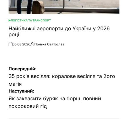
ЛОГІСТИКА ТА ТРАНСПОРТ
ОПУБЛІКУВАТИ
У
Найближчі аеропорти до України у 2026
році
05.08.2026
Понька Святослав
Оприлюднено
Опубліковано
Навігація
Попередній:
записів
35 років весілля: коралове весілля та його
магія
Наступний:
Як заквасити буряк на борщ: повний
покроковий гід