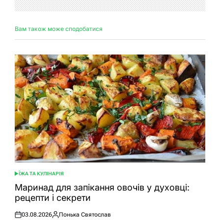
Вам також може сподобатися
ЇЖА ТА КУЛІНАРІЯ
ОПУБЛІКУВАТИ
У
Маринад для запікання овочів у духовці:
рецепти і секрети
03.08.2026
Понька Святослав
Оприлюднено
Опубліковано