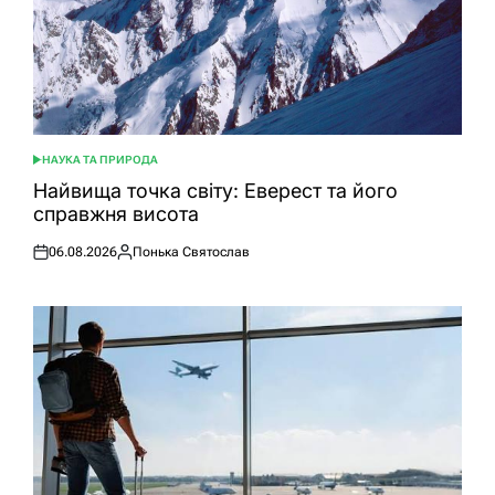
НАУКА ТА ПРИРОДА
ОПУБЛІКУВАТИ
У
Найвища точка світу: Еверест та його
справжня висота
06.08.2026
Понька Святослав
Оприлюднено
Опубліковано