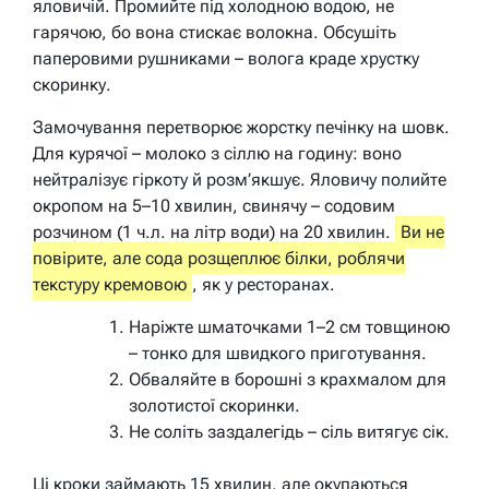
яловичій. Промийте під холодною водою, не
гарячою, бо вона стискає волокна. Обсушіть
паперовими рушниками – волога краде хрустку
скоринку.
Замочування перетворює жорстку печінку на шовк.
Для курячої – молоко з сіллю на годину: воно
нейтралізує гіркоту й розм’якшує. Яловичу полийте
окропом на 5–10 хвилин, свинячу – содовим
розчином (1 ч.л. на літр води) на 20 хвилин.
Ви не
повірите, але сода розщеплює білки, роблячи
текстуру кремовою
, як у ресторанах.
Наріжте шматочками 1–2 см товщиною
– тонко для швидкого приготування.
Обваляйте в борошні з крахмалом для
золотистої скоринки.
Не соліть заздалегідь – сіль витягує сік.
Ці кроки займають 15 хвилин, але окупаються