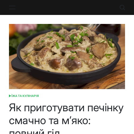
Перейти
до
вмісту
ЇЖА ТА КУЛІНАРІЯ
ОПУБЛІКУВАТИ
У
Як приготувати печінку
смачно та м’яко:
повний гід