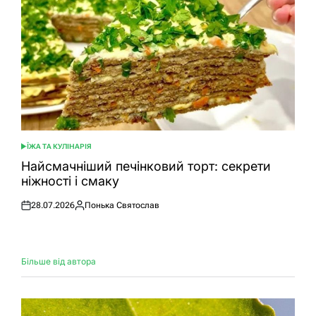
ЇЖА ТА КУЛІНАРІЯ
ОПУБЛІКУВАТИ
У
Найсмачніший печінковий торт: секрети
ніжності і смаку
28.07.2026
Понька Святослав
Оприлюднено
Опубліковано
Більше від автора