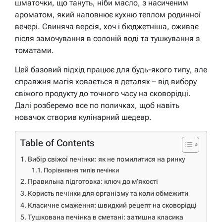
шматочки, що тануть, ніби масло, з насиченим
ароматом, який наповнює кухню теплом родинної
вечері. Свиняча версія, хоч і бюджетніша, оживає
після замочування в солоній воді та тушкування з
томатами.
Цей базовий підхід працює для будь-якого типу, але
справжня магія ховається в деталях – від вибору
свіжого продукту до точного часу на сковорідці.
Далі розберемо все по поличках, щоб навіть
новачок створив кулінарний шедевр.
Table of Contents
Вибір свіжої печінки: як не помилитися на ринку
Порівняння типів печінки
Правильна підготовка: ключ до м’якості
Користь печінки для організму та коли обмежити
Класичне смаження: швидкий рецепт на сковорідці
Тушкована печінка в сметані: затишна класика