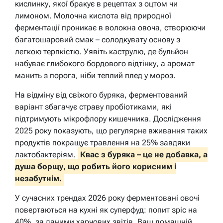
кислинку, якої бракує в рецептах з оцтом чи
лимоном. Молочна кислота від природної
ферментації проникає в волокна овоча, створюючи
багатошаровий смак – солодкувату основу з
легкою терпкістю. Уявіть каструлю, де бульйон
набуває глибокого бордового відтінку, а аромат
манить з порога, ніби теплий плед у мороз.
На відміну від свіжого буряка, ферментований
варіант збагачує страву пробіотиками, які
підтримують мікрофлору кишечника. Дослідження
2025 року показують, що регулярне вживання таких
продуктів покращує травлення на 25% завдяки
лактобактеріям.
Квас з буряка – це не добавка, а
душа борщу, що робить його корисним і
незабутнім.
У сучасних трендах 2026 року ферментовані овочі
повертаються на кухні як суперфуд: попит зріс на
40%, за даними харчових звітів. Ваш домашній