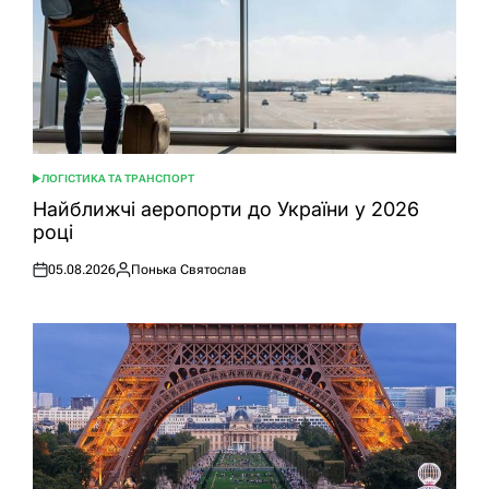
ЛОГІСТИКА ТА ТРАНСПОРТ
ОПУБЛІКУВАТИ
У
Найближчі аеропорти до України у 2026
році
05.08.2026
Понька Святослав
Оприлюднено
Опубліковано