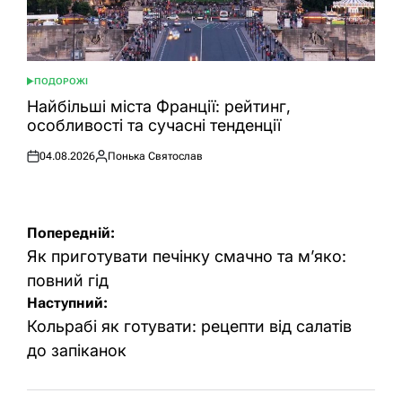
ПОДОРОЖІ
ОПУБЛІКУВАТИ
У
Найбільші міста Франції: рейтинг,
особливості та сучасні тенденції
04.08.2026
Понька Святослав
Оприлюднено
Опубліковано
Навігація
Попередній:
записів
Як приготувати печінку смачно та м’яко:
повний гід
Наступний:
Кольрабі як готувати: рецепти від салатів
до запіканок