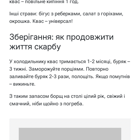
квас – повільне кипіння 1 год.
Інші страви: бігус з реберками, салат з горіхами,
окрошка. Квас – універсал!
Зберігання: як продовжити
життя скарбу
У холодильнику квас тримається 1-2 місяці, буряк –
3 тижні. Заморожуйте порціями. Повторно
заливайте буряк 2-3 рази, полощіть. Якщо помутнів
– викиньте.
З таким запасом борщ на столі цілий рік, свіжий і
смачний, ніби щойно з погреба.