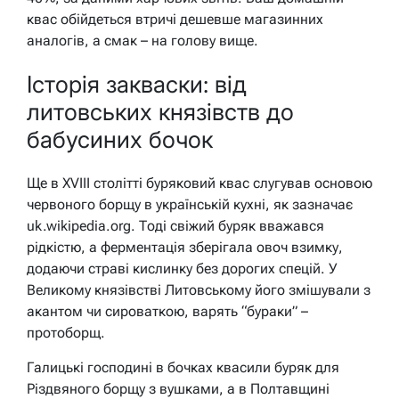
квас обійдеться втричі дешевше магазинних
аналогів, а смак – на голову вище.
Історія закваски: від
литовських князівств до
бабусиних бочок
Ще в XVIII столітті буряковий квас слугував основою
червоного борщу в українській кухні, як зазначає
uk.wikipedia.org. Тоді свіжий буряк вважався
рідкістю, а ферментація зберігала овоч взимку,
додаючи страві кислинку без дорогих спецій. У
Великому князівстві Литовському його змішували з
акантом чи сироваткою, варять “бураки” –
протоборщ.
Галицькі господині в бочках квасили буряк для
Різдвяного борщу з вушками, а в Полтавщині