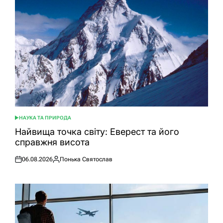
НАУКА ТА ПРИРОДА
ОПУБЛІКУВАТИ
У
Найвища точка світу: Еверест та його
справжня висота
06.08.2026
Понька Святослав
Оприлюднено
Опубліковано