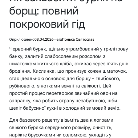
борщ: повний
покроковий гід
Оприлюднено
08.04.2026
від
Понька Святослав
Червоний буряк, щільно утрамбований у трилітрову
банку, залитий слабосоленим розсолом з
шматочком житнього хліба, оживає через п’ять днів
бродіння. Кислинка, що пронизує кожен шматочок,
стає ідеальною основою для борщу – глибокого,
рубінового, з нотками землі та свіжості. Цей
простий процес перетворює звичайний овоч на
заправку, яка робить страву незабутньою, ніби
шепіт бабусиної кухні в холодний зимовий вечір.
Для базового рецепту візьміть два кілограми
свіжого буряка середнього розміру, очистіть,
наріжте брусочками чи соломкою, укладіть у