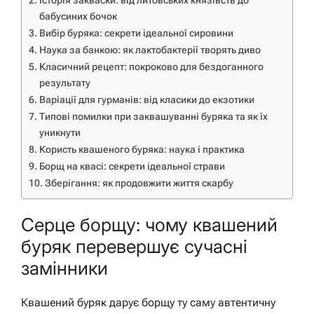
Історія закваски: від литовських князівств до
бабусиних бочок
Вибір буряка: секрети ідеальної сировини
Наука за банкою: як лактобактерії творять диво
Класичний рецепт: покроково для бездоганного
результату
Варіації для гурманів: від класики до екзотики
Типові помилки при заквашуванні буряка та як їх
уникнути
Користь квашеного буряка: наука і практика
Борщ на квасі: секрети ідеальної страви
Зберігання: як продовжити життя скарбу
Серце борщу: чому квашений
буряк перевершує сучасні
замінники
Квашений буряк дарує борщу ту саму автентичну