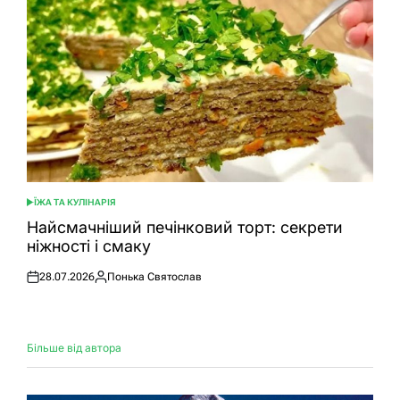
ЇЖА ТА КУЛІНАРІЯ
ОПУБЛІКУВАТИ
У
Найсмачніший печінковий торт: секрети
ніжності і смаку
28.07.2026
Понька Святослав
Оприлюднено
Опубліковано
Більше від автора