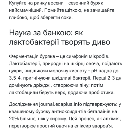
Купуйте на ринку восени – сезонний буряк
найсмачніший. Помийте щіткою, не зачищайте
глибоко, щоб зберегти соки.
Наука за банкою: як
лактобактерії творять диво
Ферментація буряка – це симфонія мікробів.
Лактобактерії, природні на шкірці овоча, поїдають
цукри, виділяючи молочну кислоту – pH падає до
3.5-4, пригнічуючи шкідливі бактерії. Перші 2-3 дні
домінують дріжджі, створюючи піну; потім
лактобацили беруть верх, додаючи пробіотики.
Дослідження journal.edaplus.info підтверджують: у
квашеному буряку антиоксидантів беталаїнів на
20% більше, ніж у сирому. Цей процес, як алхімія,
перетворює простий овоч на еліксир здоров’я.