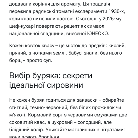
додавали коріння для аромату. Ця традиція
пережила радянські томатні експерименти 1930-х,
коли квас витіснили пастою. Сьогодні, у 2026-му,
шеф-кухарі повертають рецепт як символ
національної спадщини, внесеної ЮНЕСКО.
Кожен ковток квасу – це місток до предків: кислий,
пряний, з нотками землі. Бабусі знали: без нього
борщ – просто суп.
Вибір буряка: секрети
ідеальної сировини
Не кожен буряк годиться для закваски – обирайте
стиглий, темно-червоний, без білих прожилок чи
м’якоті. Кормовий сорт з червовими смужками дає
соковитий квас, а цукровий – солодший, але
блідіший колір. Уникайте магазинних з нітратами:
вони псують бродіння.