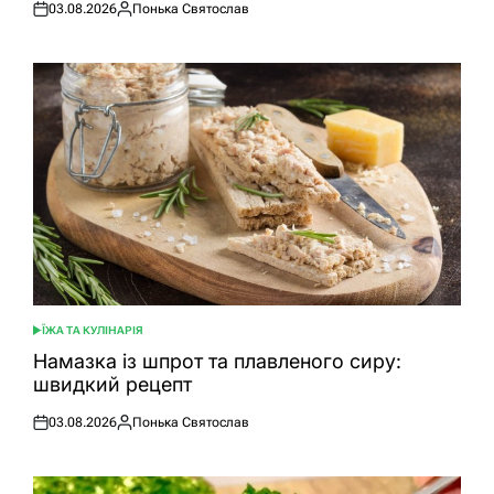
03.08.2026
Понька Святослав
Оприлюднено
Опубліковано
ЇЖА ТА КУЛІНАРІЯ
ОПУБЛІКУВАТИ
У
Намазка із шпрот та плавленого сиру:
швидкий рецепт
03.08.2026
Понька Святослав
Оприлюднено
Опубліковано