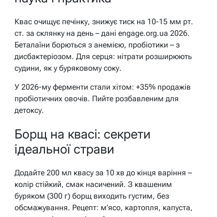
Квас очищує печінку, знижує тиск на 10-15 мм рт.
ст. за склянку на день – дані engage.org.ua 2026.
Беталаїни борються з анемією, пробіотики – з
дисбактеріозом. Для серця: нітрати розширюють
судини, як у буряковому соку.
У 2026-му ферменти стали хітом: +35% продажів
пробіотичних овочів. Пийте розбавленим для
детоксу.
Борщ на квасі: секрети
ідеальної страви
Додайте 200 мл квасу за 10 хв до кінця варіння –
колір стійкий, смак насичений. З квашеним
буряком (300 г) борщ виходить густим, без
обсмажування. Рецепт: м’ясо, картопля, капуста,