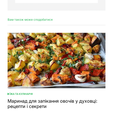
Вам також може сподобатися
ЇЖА ТА КУЛІНАРІЯ
ОПУБЛІКУВАТИ
У
Маринад для запікання овочів у духовці:
рецепти і секрети