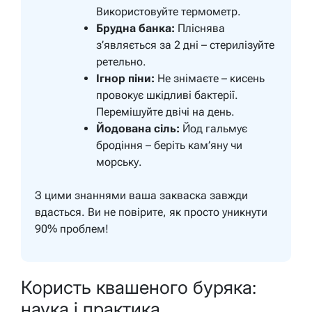
Використовуйте термометр.
Брудна банка:
Пліснява
з’являється за 2 дні – стерилізуйте
ретельно.
Ігнор піни:
Не знімаєте – кисень
провокує шкідливі бактерії.
Перемішуйте двічі на день.
Йодована сіль:
Йод гальмує
бродіння – беріть кам’яну чи
морську.
З цими знаннями ваша закваска завжди
вдасться.
Ви не повірите, як просто уникнути
90% проблем!
Користь квашеного буряка:
наука і практика