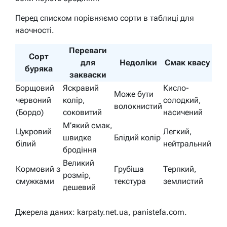
Перед списком порівняємо сорти в таблиці для
наочності.
Переваги
Сорт
для
Недоліки
Смак квасу
буряка
закваски
Борщовий
Яскравий
Кисло-
Може бути
червоний
колір,
солодкий,
волокнистий
(Бордо)
соковитий
насичений
М’який смак,
Цукровий
Легкий,
швидке
Блідий колір
білий
нейтральний
бродіння
Великий
Кормовий з
Грубіша
Терпкий,
розмір,
смужками
текстура
землистий
дешевий
Джерела даних: karpaty.net.ua, panistefa.com.