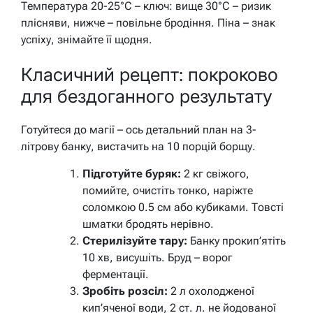
Температура 20-25°C – ключ: вище 30°C – ризик
плісняви, нижче – повільне бродіння. Піна – знак
успіху, знімайте її щодня.
Класичний рецепт: покроково
для бездоганного результату
Готуйтеся до магії – ось детальний план на 3-
літрову банку, вистачить на 10 порцій борщу.
Підготуйте буряк:
2 кг свіжого,
помийте, очистіть тонко, наріжте
соломкою 0.5 см або кубиками. Товсті
шматки бродять нерівно.
Стерилізуйте тару:
Банку прокип’ятіть
10 хв, висушіть. Бруд – ворог
ферментації.
Зробіть розсіл:
2 л охолодженої
кип’яченої води, 2 ст. л. не йодованої