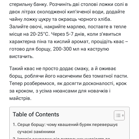
стерильну банку. Розчиніть дві столові ложки солі в
двох літрах охолодженої кип’яченої води, додайте
чайну ложку цукру та окраєць чорного хліба.
Залийте овочі, накрийте марлею, поставте в тепле
місце на 20-25°C. Через 5-7 днів, коли з’явиться
характерна піна та кислий аромат, процідіть квас –
готово для борщу, 200-300 мл на каструлю
вистачить.
Такий квас не просто додає смаку, а й оживає
борщ, роблячи його насиченим без томатної пасти.
Тепер розберемося, як досягти досконалості, крок
за кроком, з усіма нюансами для новачків і
майстрів.
Table of Contents
Серце борщу: чому квашений буряк перевершує
сучасні замінники