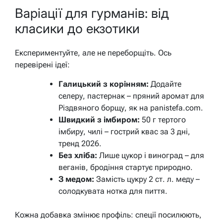
Варіації для гурманів: від
класики до екзотики
Експериментуйте, але не переборщіть. Ось
перевірені ідеї:
Галицький з корінням:
Додайте
селеру, пастернак – пряний аромат для
Різдвяного борщу, як на panistefa.com.
Швидкий з імбиром:
50 г тертого
імбиру, чилі – гострий квас за 3 дні,
тренд 2026.
Без хліба:
Лише цукор і виноград – для
веганів, бродіння стартує природно.
З медом:
Замість цукру 2 ст. л. меду –
солодкувата нотка для пиття.
Кожна добавка змінює профіль: спеції посилюють,