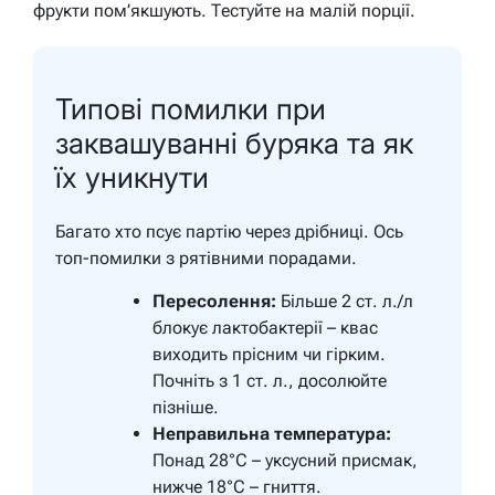
фрукти пом’якшують. Тестуйте на малій порції.
Типові помилки при
заквашуванні буряка та як
їх уникнути
Багато хто псує партію через дрібниці. Ось
топ-помилки з рятівними порадами.
Пересолення:
Більше 2 ст. л./л
блокує лактобактерії – квас
виходить прісним чи гірким.
Почніть з 1 ст. л., досолюйте
пізніше.
Неправильна температура:
Понад 28°C – уксусний присмак,
нижче 18°C – гниття.