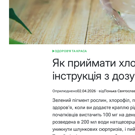
ЗДОРОВ'Я ТА КРАСА
ОПУБЛІКУВАТИ
У
Як приймати хло
інструкція з до
Оприлюднено
02.04.2026
від
Понька Святосла
Зелений пігмент рослин, хлорофіл, 
здоров’я, коли ви додаєте краплю р
початківців вистачить 100 мг на ден
розведена в 200 мл води натщесерце
уникнути шлункових сюрпризів, і пий