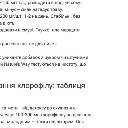
0-150 мг/ч.л., розводити в воді чи соку.
, мінус – смак нагадує траву.
-200 мг/шт, 1-2 на день. Стабільні, без
е діють.
 додавати в смузі. Гнучко, але мерщати
я ран чи акне, не для пиття.
: уникайте добавок з цукром чи штучними
 Nature’s Way тестуються на чистоту, що
ння хлорофілу: таблиця
та мети – від детоксу до схуднення.
versity: 100-300 мг хлорофіліну на день для
на, молодшим – тільки під лікарем. Ось