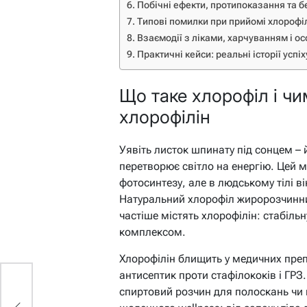
Побічні ефекти, протипоказання та 
Типові помилки при прийомі хлорофі
Взаємодії з ліками, харчуванням і о
Практичні кейси: реальні історії успіх
Що таке хлорофіл і чи
хлорофілін
Уявіть листок шпинату під сонцем – 
перетворює світло на енергію. Цей 
фотосинтезу, але в людському тілі в
Натуральний хлорофіл жиророзчинни
частіше містять хлорофілін: стабіль
комплексом.
Хлорофілін блищить у медичних преп
антисептик проти стафілококів і ГРЗ
і:
спиртовий розчин для полоскань чи