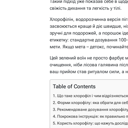
Такий підхід уже показав себе в щод
свіжість дихання та легкість у тілі.
Хлорофілін, водорозчинна версія піг
засвоюється краще й діє швидше, ні
зручні для подорожей, а порошок іде
етикетку: стандартне дозування 100
мети. Якщо мета – детокс, починайт
Цей зелений воїн не просто фарбує 
очищення, ніби лісова галявина піс
ваш прийом став ритуалом сили, а 
Table of Contents
Що таке хлорофіл і чим відрізняєтьс
Форми хлорофілу: яка обрати для се
Рекомендоване дозування хлорофілу:
Покрокова інструкція: як правильно
Користь хлорофілу: що кажуть дослі