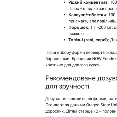
Рідкий концентрат
: 10
Плюс – швидке засвоєння
Капсули/таблетки
: 100
присмаку, але повільніш
Порошок
: 1 г ~200 мг,
ложкою.
Топічні (гелі, спреї)
: Дл
Після вибору форми перевірте склад
барвниками. Бренди як NOW Foods чи
критично для довгого курсу.
Рекомендоване дозува
для зручності
Дозування залежить від форми, ваги 
Стандарт за даними Oregon State Uni
дорослих. Дітям старше 12 – полови