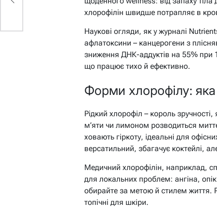
щоденного wellness: від запаху тіла
хлорофілін швидше потрапляє в кров,
Наукові огляди, як у журналі Nutrien
афлатоксини – канцерогени з плісн
зниження ДНК-аддуктів на 55% при 10
що працює тихо й ефективно.
Форми хлорофілу: яка
Рідкий хлорофіл – король зручності, 
м’яти чи лимоном розводиться миттє
ховають гіркоту, ідеальні для офісни
версатильний, збагачує коктейлі, ал
Медичний хлорофілін, наприклад, сп
для локальних проблем: ангіна, опі
обирайте за метою й стилем життя. Р
топічні для шкіри.