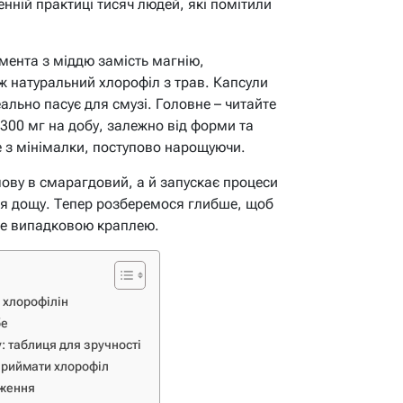
енній практиці тисяч людей, які помітили
мента з міддю замість магнію,
ж натуральний хлорофіл з трав. Капсули
ально пасує для смузі. Головне – читайте
-300 мг на добу, залежно від форми та
е з мінімалки, поступово нарощуючи.
мову в смарагдовий, а й запускає процеси
ля дощу. Тепер розберемося глибше, щоб
не випадковою краплею.
я хлорофілін
бе
 таблиця для зручності
 приймати хлорофіл
дження