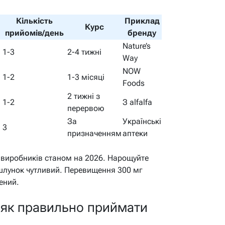
Кількість
Приклад
Курс
прийомів/день
бренду
Nature’s
1-3
2-4 тижні
Way
NOW
1-2
1-3 місяці
Foods
2 тижні з
1-2
З alfalfa
перервою
За
Українські
3
призначенням
аптеки
 виробників станом на 2026. Нарощуйте
 шлунок чутливий. Перевищення 300 мг
ений.
: як правильно приймати