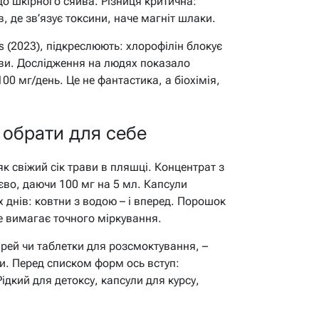
 до шкірного сяйва. Різниця критична:
 де зв’язує токсини, наче магніт шлаки.
ts (2023), підкреслюють: хлорофілін блокує
яви. Дослідження на людях показало
0 мг/день. Це не фантастика, а біохімія,
 обрати для себе
як свіжий сік трави в пляшці. Концентрат з
во, даючи 100 мг на 5 мл. Капсули
х днів: ковтни з водою – і вперед. Порошок
е вимагає точного міркування.
рей чи таблетки для розсмоктування, –
ки. Перед списком форм ось вступ:
ідкий для детоксу, капсули для курсу,