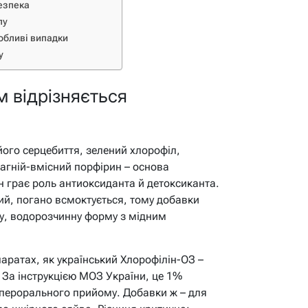
безпека
лу
собливі випадки
у
м відрізняється
його серцебиття, зелений хлорофіл,
магній-вмісний порфірин – основа
ін грає роль антиоксиданта й детоксиканта.
й, погано всмоктується, тому добавки
ну, водорозчинну форму з мідним
аратах, як український Хлорофілін-ОЗ –
. За інструкцією МОЗ України, це 1%
 перорального прийому. Добавки ж – для