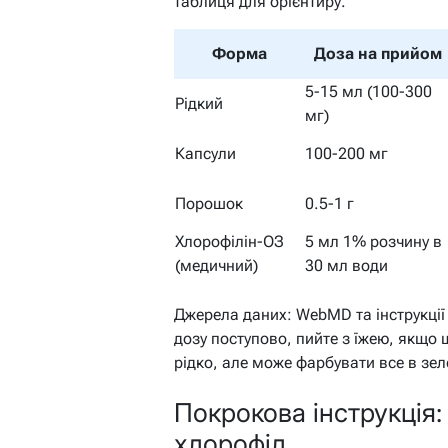
таблиця для орієнтиру.
Форма
Доза на прийом
5-15 мл (100-300
Рідкий
мг)
Капсули
100-200 мг
Порошок
0.5-1 г
Хлорофілін-ОЗ
5 мл 1% розчину в
(медичний)
30 мл води
Джерела даних: WebMD та інструкції
дозу поступово, пийте з їжею, якщо
рідко, але може фарбувати все в зел
Покрокова інструкція
хлорофіл