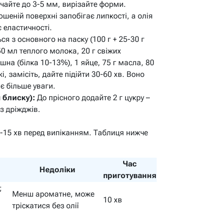
качайте до 3-5 мм, вирізайте форми.
шеній поверхні запобігає липкості, а олія
 еластичності.
ся з основного на паску (100 г + 25-30 г
0 мл теплого молока, 20 г свіжих
шна (білка 10-13%), 1 яйце, 75 г масла, 80
і, замісіть, дайте підійти 30-60 хв. Воно
є більше уваги.
 блиску):
До прісного додайте 2 г цукру –
з дріжджів.
0-15 хв перед випіканням. Таблиця нижче
Час
Недоліки
приготування
;
Менш ароматне, може
10 хв
тріскатися без олії