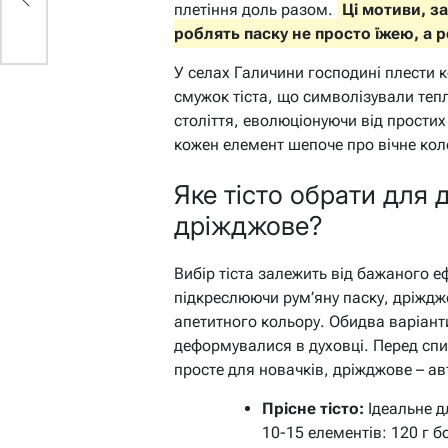
плетіння доль разом.
Ці мотиви, з
роблять паску не просто їжею, а
У селах Галичини господині плести к
смужок тіста, що символізували теп
століття, еволюціонуючи від простих
кожен елемент шепоче про вічне кол
Яке тісто обрати для 
дріжджове?
Вибір тіста залежить від бажаного е
підкреслюючи рум’яну паску, дріждж
апетитного кольору. Обидва варіант
деформувалися в духовці. Перед спис
просте для новачків, дріжджове – ав
Прісне тісто:
Ідеальне д
10-15 елементів: 120 г б