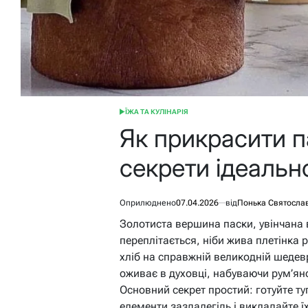
ЇЖА ТА КУЛІНАРІЯ
ОПУБЛІКУВАТИ
У
Як прикрасити п
секрети ідеальн
Оприлюднено
07.04.2026
від
Понька Святосла
Золотиста вершина паски, увінчана 
переплітається, ніби жива плетінка
хліб на справжній великодній шедев
оживає в духовці, набуваючи рум’яно
Основний секрет простий: готуйте ту
елементи заздалегідь і викладайте ї