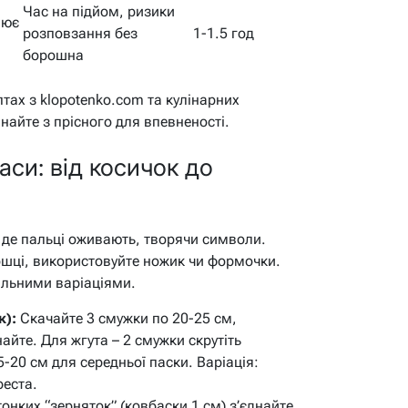
Час на підйом, ризики
іює
розповзання без
1-1.5 год
борошна
тах з klopotenko.com та кулінарних
найте з прісного для впевненості.
си: від косичок до
 де пальці оживають, творячи символи.
ошці, використовуйте ножик чи формочки.
тальними варіаціями.
к):
Скачайте 3 смужки по 20-25 см,
днайте. Для жгута – 2 смужки скрутіть
-20 см для середньої паски. Варіація:
реста.
тонких “зерняток” (ковбаски 1 см) з’єднайте