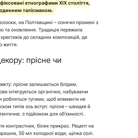
афіксовані етнографами XIX століття,
 родинним талісманом.
олоски, на Полтавщині – сонячні промені з
ло та оновлення. Традиція пережила
 хрестиків до складних композицій, де
о життя.
декору: прісне чи
фекту: прісне залишається блідим,
ове інтегрується органічно, набуваючи
и робляться тугими, щоб елементи не
ком типів ось вступ: прісне – швидке й
тентичне, з підйомом для об’ємності.
ля контрастних, білих прикрас. Рецепт на
орошна, 50 мл холодної води, щіпка солі.