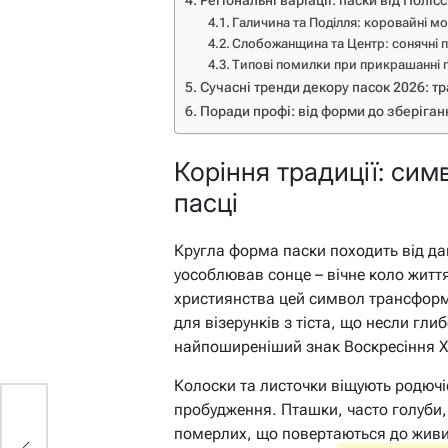
Регіональні варіації: паски від Поліс
Галичина та Поділля: коровайні м
Слобожанщина та Центр: сонячні 
Типові помилки при прикрашанні 
Сучасні тренди декору пасок 2026: тр
Поради профі: від форми до зберіган
Коріння традиції: сим
пасці
Кругла форма паски походить від дав
уособлював сонце – вічне коло житт
християнства цей символ трансформ
для візерунків з тіста, що несли глиб
найпоширеніший знак Воскресіння Хр
Колоски та листочки віщують родючіс
пробудження. Пташки, часто голуби,
померлих, що повертаються до живих.