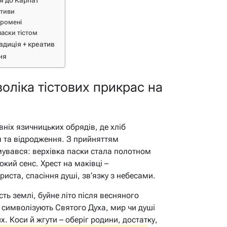
ся до Карпат
отиви
промені
паски тістом
адиція + креатив
ня
воліка тістових прикрас на
ніх язичницьких обрядів, де хліб
я та відродження. З прийняттям
увався: верхівка паски стала полотном
окий сенс. Хрест на маківці –
иста, спасіння душі, зв’язку з небесами.
ть землі, буйне літо після весняного
 символізують Святого Духа, мир чи душі
 Коси й жгути – оберіг родини, достатку,