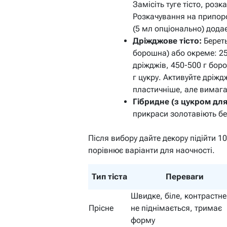
Замісіть туге тісто, роз
Розкачування на припоро
(5 мл опціонально) додає
Дріжджове тісто:
Береть
борошна) або окреме: 25
дріжджів, 450-500 г боро
г цукру. Активуйте дріждж
пластичніше, але вимага
Гібридне (з цукром для
прикраси золотавіють бе
Після вибору дайте декору підійти 1
порівнює варіанти для наочності.
Тип тіста
Переваги
Швидке, біле, контрастне
Прісне
не піднімається, тримає
форму