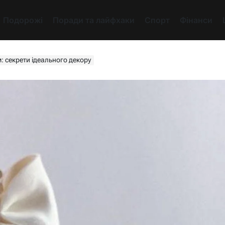
Подорожі
Поради та лайфхаки
Спорт
Фінанси
м: секрети ідеального декору