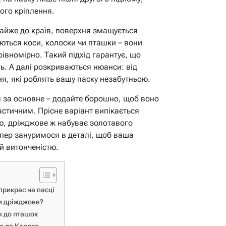
ого кріплення.
айже до країв, поверхня змащується
ються коси, колоски чи пташки – вони
івномірно. Такий підхід гарантує, що
ь. А далі розкриваються нюанси: від
я, які роблять вашу паску незабутньою.
м за основне – додайте борошно, щоб воно
стичним. Прісне варіант випікається
ою, дріжджове ж набуває золотавого
епер зануримося в деталі, щоб ваша
й витонченістю.
 прикрас на пасці
чи дріжджове?
к до пташок