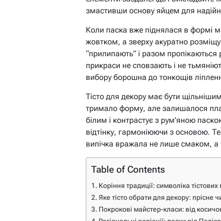
змастивши основу яйцем для надійн
Коли паска вже піднялася в формі м
жовтком, а зверху акуратно розміщу
“прилипають” і разом пропікаються р
прикраси не сповзають і не тьмяніют
вибору борошна до тонкощів ліпленн
Тісто для декору має бути щільніши
тримало форму, але залишалося пла
білим і контрастує з рум’яною паск
відтінку, гармоніюючи з основою. Т
випічка вражала не лише смаком, а 
Table of Contents
Коріння традиції: символіка тістових
Яке тісто обрати для декору: прісне 
Покрокові майстер-класи: від косичо