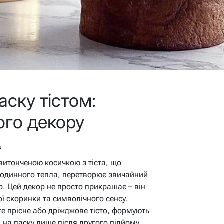
аску тістом:
ого декору
в
витонченою косичкою з тіста, що
 родинного тепла, перетворює звичайний
р. Цей декор не просто прикрашає – він
ї скоринки та символічного сенсу.
ге прісне або дріжджове тісто, формують
х на паску лише після другого підйому,