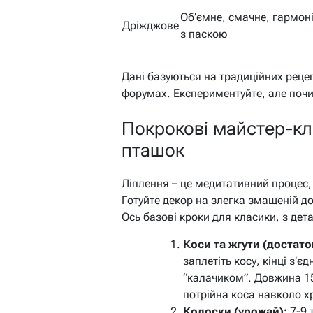
Об’ємне, смачне, гармон
Дріжджове
з паскою
Дані базуються на традиційних рецеп
форумах. Експериментуйте, але почи
Покрокові майстер-кла
пташок
Ліплення – це медитативний процес,
Готуйте декор на злегка змащеній д
Ось базові кроки для класики, з де
Коси та жгути (достато
заплетіть косу, кінці з’є
“калачиком”. Довжина 15
потрійна коса навколо х
Колоски (урожай):
7-9 