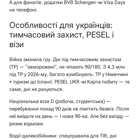
А для фанатів: додатки BVB Schengen чи Visa Days
на телефоні.
Особливості для українців:
тимчасовий захист, PESEL і
візи
Війна змінила гру. Дні під тимчасовим захистом
(TP) — “заморожені”, не чіпають 90/180. З 4,3 млн
під TP у 2026-му, багато комбінують: TP у Німеччині
+ туризм до Іспанії. PESEL UKR чи Карта побиту — те
саме, дні не рахуються.
Національна віза D (робоча, студентська) —
перебування понад 90 днів не лімітить безвіз. Після
неї виїдьте на день — і нова 90-ка. Але без виїзду —
ризик відмови.
Водії-далекобійники: спецправила для TIR, дні