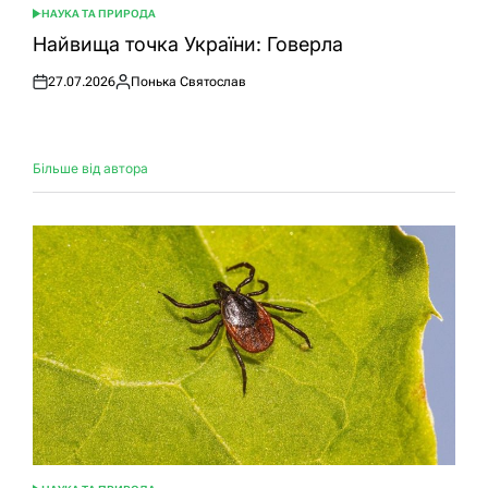
НАУКА ТА ПРИРОДА
ОПУБЛІКУВАТИ
У
Найвища точка України: Говерла
27.07.2026
Понька Святослав
Оприлюднено
Опубліковано
Більше від автора