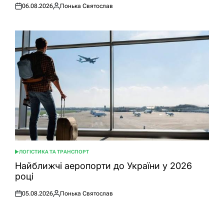
06.08.2026
Понька Святослав
Оприлюднено
Опубліковано
ЛОГІСТИКА ТА ТРАНСПОРТ
ОПУБЛІКУВАТИ
У
Найближчі аеропорти до України у 2026
році
05.08.2026
Понька Святослав
Оприлюднено
Опубліковано