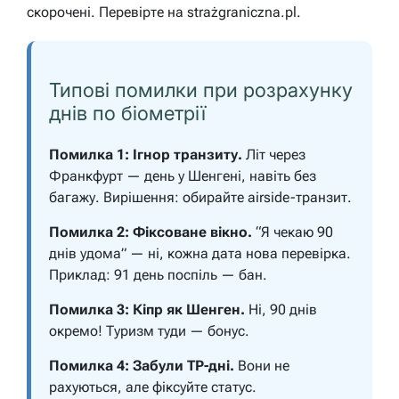
скорочені. Перевірте на strażgraniczna.pl.
Типові помилки при розрахунку
днів по біометрії
Помилка 1: Ігнор транзиту.
Літ через
Франкфурт — день у Шенгені, навіть без
багажу. Вирішення: обирайте airside-транзит.
Помилка 2: Фіксоване вікно.
“Я чекаю 90
днів удома” — ні, кожна дата нова перевірка.
Приклад: 91 день поспіль — бан.
Помилка 3: Кіпр як Шенген.
Ні, 90 днів
окремо! Туризм туди — бонус.
Помилка 4: Забули TP-дні.
Вони не
рахуються, але фіксуйте статус.