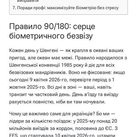
виправити
Поради профі: максимізуйте біометрію без стресу
Правило 90/180: серце
біометричного безвізу
Кожен день у Шенгені — як крапля в океані ваших
пригод, але океан має межі. Правило народилося з
Шенгенської конвенції 1985 року й діє для всіх
безвізових мандрівників. Воно не фіксоване: якщо
сьогодні 9 квітня 2026-го, перевірте період з 1
жовтня 2025-го. Всі дні в зоні — ваші, навіть
транзит чи частковий день. День в’їзду та виїзду
рахується повністю, ніби ви там ночували.
Чому це важливо саме для українців? Бо ми —
лідери за кількістю поїздок: у 2025-му понад 20
мільйонів виїздів за кордон, половина до ЄС. З
EES, що стартувала 10 квітня 2026-го, штампи