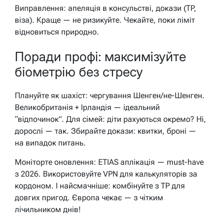
Виправлення: апеляція в консульстві, докази (TP,
віза). Краще — не ризикуйте. Чекайте, поки ліміт
відновиться природно.
Поради профі: максимізуйте
біометрію без стресу
Плануйте як шахіст: чергування Шенген/не-Шенген.
Великобританія + Ірландія — ідеальний
“відпочинок”. Для сімей: діти рахуються окремо? Ні,
дорослі — так. Збирайте докази: квитки, броні —
на випадок питань.
Моніторте оновлення: ETIAS аплікація — must-have
з 2026. Використовуйте VPN для калькуляторів за
кордоном. І найсмачніше: комбінуйте з TP для
довгих пригод. Європа чекає — з чітким
лічильником днів!