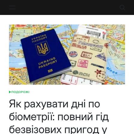
Перейти
до
вмісту
ПОДОРОЖІ
ОПУБЛІКУВАТИ
У
Як рахувати дні по
біометрії: повний гід
безвізових пригод у