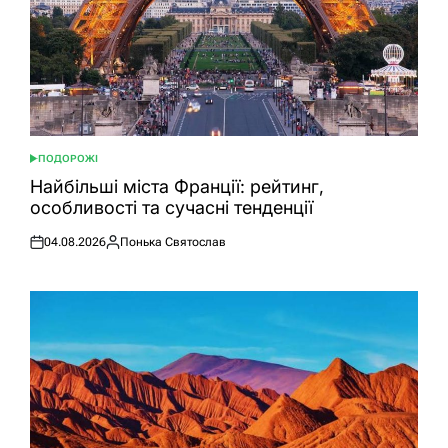
ПОДОРОЖІ
ОПУБЛІКУВАТИ
У
Найбільші міста Франції: рейтинг,
особливості та сучасні тенденції
04.08.2026
Понька Святослав
Оприлюднено
Опубліковано