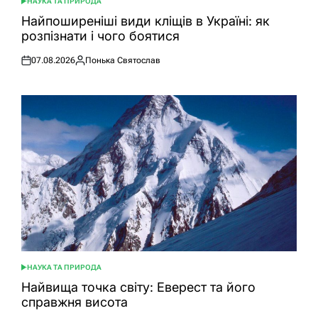
НАУКА ТА ПРИРОДА
ОПУБЛІКУВАТИ
У
Найпоширеніші види кліщів в Україні: як
розпізнати і чого боятися
07.08.2026
Понька Святослав
Оприлюднено
Опубліковано
НАУКА ТА ПРИРОДА
ОПУБЛІКУВАТИ
У
Найвища точка світу: Еверест та його
справжня висота