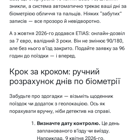
зникли, а система автоматично трекає ваші дні за
біометрією обличчя та пальців. Ніяких “забутих”
записів — все прозоро й невідворотно.
А з жовтня 2026-го додався ETIAS: онлайн-дозвіл
за 7 євро, валідний 3 роки. Він не змінює 90/180,
але без нього в’їзд закрито. Подайте заявку за 96
годин до поїздки — і вперед.
Крок за кроком: ручний
розрахунок днів по біометрії
Забудьте про здогадки — візьміть щоденник
поїздок чи додаток з геолокацією. Ось як
порахувати вручну, ніби детектив на справі.
Визначте дату контролю.
Це день
запланованого в’їзду чи виїзду.
Наприклад, 9 квітня 2026-го.