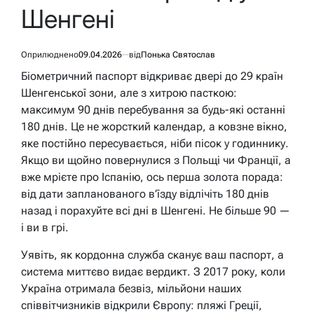
Шенгені
Оприлюднено
09.04.2026
від
Понька Святослав
Біометричний паспорт відкриває двері до 29 країн
Шенгенської зони, але з хитрою пасткою:
максимум 90 днів перебування за будь-які останні
180 днів. Це не жорсткий календар, а ковзне вікно,
яке постійно пересувається, ніби пісок у годиннику.
Якщо ви щойно повернулися з Польщі чи Франції, а
вже мрієте про Іспанію, ось перша золота порада:
від дати запланованого в’їзду відлічіть 180 днів
назад і порахуйте всі дні в Шенгені. Не більше 90 —
і ви в грі.
Уявіть, як кордонна служба сканує ваш паспорт, а
система миттєво видає вердикт. З 2017 року, коли
Україна отримала безвіз, мільйони наших
співвітчизників відкрили Європу: пляжі Греції,