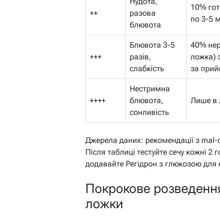
Нудота,
10% гот
++
разова
по 3-5 
блювота
Блювота 3-5
40% нер
+++
разів,
ложка) 
слабкість
за при
Нестримна
++++
блювота,
Лише в 
сонливість
Джерела даних: рекомендації з mal-c
Після таблиці тестуйте сечу кожні 2 
додавайте Регідрон з глюкозою для е
Покрокове розведення
ложки