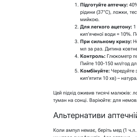
Підготуйте аптечку:
40%
рідини (37°C), ложки, т
мийкою.
Для легкого ацетону:
1 
кип’яченої води = 10%. 
При сильному кризу:
Не
мл за раз. Дитина ковтне
Контроль:
Глюкометр по
Пийте 100-150 мл/год для
Комбінуйте:
Чередуйте з
кип’ятити 10 хв) – натур
Цей підхід оживив тисячі малюків: л
туман на сонці. Варіюйте: для немов
Альтернативи аптечній
Коли ампул немає, беріть мед (1 ч.л.