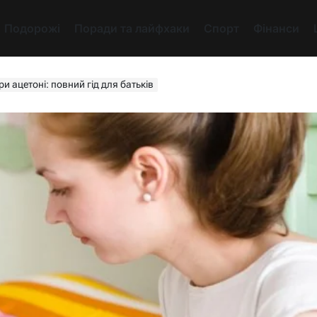
Подорожі
Поради та лайфхаки
Спорт
Фінанси
и ацетоні: повний гід для батьків