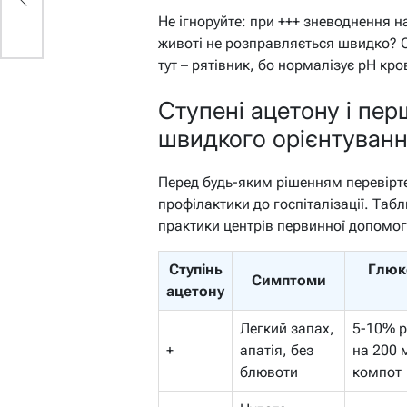
Не ігноруйте: при +++ зневоднення н
животі не розправляється швидко? С
тут – рятівник, бо нормалізує pH кро
Ступені ацетону і пе
швидкого орієнтуван
Перед будь-яким рішенням перевірте 
профілактики до госпіталізації. Таб
практики центрів первинної допомог
Ступінь
Глюко
Симптоми
ацетону
Легкий запах,
5-10% р
+
апатія, без
на 200 
блювоти
компот