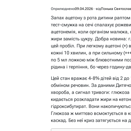
Оприлюднено
09.04.2026
від
Понька Святосла
Запах ацетону з рота дитини раптом 
тест-смужка на сечі спалахує рожев
ацетонемія, коли організм малюка, 
жири замість цукру. Добра новина: 
цей пробіл. При легкому ацетоні (+)
кожні 10 хвилин, а при сильному (++
по 5 мл ложкою між блювотними пози
рідина і терпіння, бо через годину-д
Цей стан вражає 4-8% дітей від 2 до 
обміном речовин. За даними Дитячог
хвороба, а сигнал тривоги: глюкоза 
кидається розкладати жири на кетони
гідроксибутират. Вони накопичуютьс
Глюкоза ж миттєво всмоктується в ки
каскад. Без неї криз затягується на 