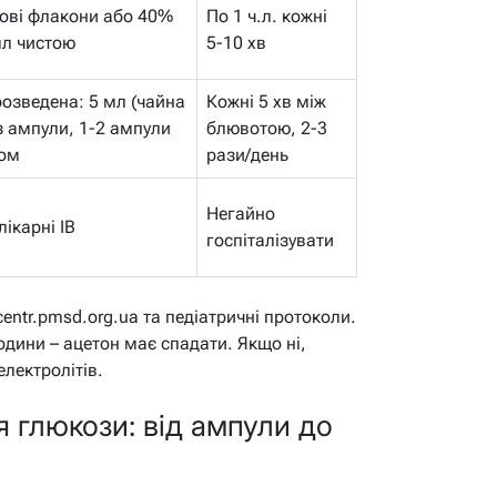
ові флакони або 40%
По 1 ч.л. кожні
мл чистою
5-10 хв
озведена: 5 мл (чайна
Кожні 5 хв між
з ампули, 1-2 ампули
блювотою, 2-3
йом
рази/день
Негайно
лікарні ІВ
госпіталізувати
entr.pmsd.org.ua та педіатричні протоколи.
години – ацетон має спадати. Якщо ні,
лектролітів.
 глюкози: від ампули до