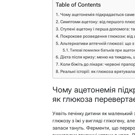
Table of Contents
Чому ацетонемія підкрадається саме 
Симптоми ацетону: від першого плюс
Ступені ацетону і перша допомога: т
Покрокове розведення глюкози: від 
Альтернативи аптечній глюкозі: що з 
Типові помилки батьків при ацетон
Дієта після кризу: меню на тиждень,
Коли біжіть до лікаря: червоні прапо
Реальні історії: як глюкоза врятувал
Чому ацетонемія підкр
як глюкоза переверта
Уявіть печінку дитини як маленький
глюкозу з їжі у вигляді глікогену, ал
запаси тануть. Ферменти, що переро