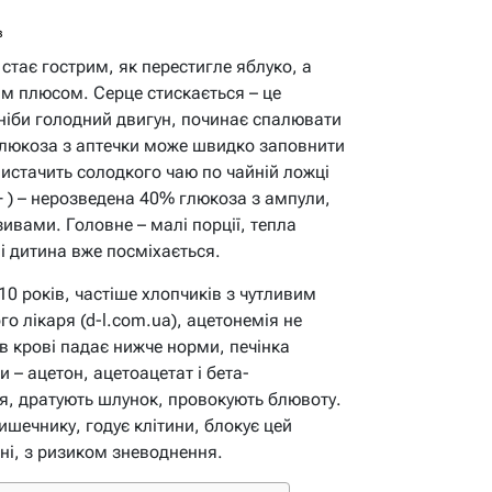
в
стає гострим, як перестигле яблуко, а
им плюсом. Серце стискається – це
ніби голодний двигун, починає спалювати
глюкоза з аптечки може швидко заповнити
 вистачить солодкого чаю по чайній ложці
+ ) – нерозведена 40% глюкоза з ампули,
вами. Головне – малі порції, тепла
ві дитина вже посміхається.
10 років, частіше хлопчиків з чутливим
о лікаря (d-l.com.ua), ацетонемія не
в крові падає нижче норми, печінка
 – ацетон, ацетоацетат і бета-
я, дратують шлунок, провокують блювоту.
шечнику, годує клітини, блокує цей
дні, з ризиком зневоднення.