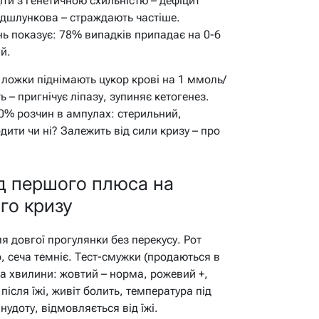
іти з генетичною схильністю – дефіцит
ідшлункова – страждають частіше.
нь показує: 78% випадків припадає на 0-6
й.
 ложки піднімають цукор крові на 1 ммоль/
ь – пригнічує ліпазу, зупиняє кетогенез.
40% розчин в ампулах: стерильний,
ити чи ні? Залежить від сили кризу – про
д першого плюса на
го кризу
сля довгої прогулянки без перекусу. Рот
, сеча темніє. Тест-смужки (продаються в
за хвилини: жовтий – норма, рожевий +,
ісля їжі, живіт болить, температура під
нудоту, відмовляється від їжі.