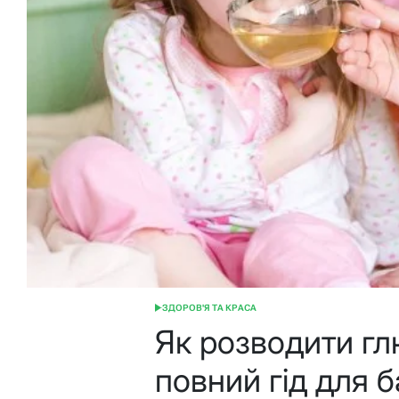
ЗДОРОВ'Я ТА КРАСА
ОПУБЛІКУВАТИ
У
Як розводити гл
повний гід для б