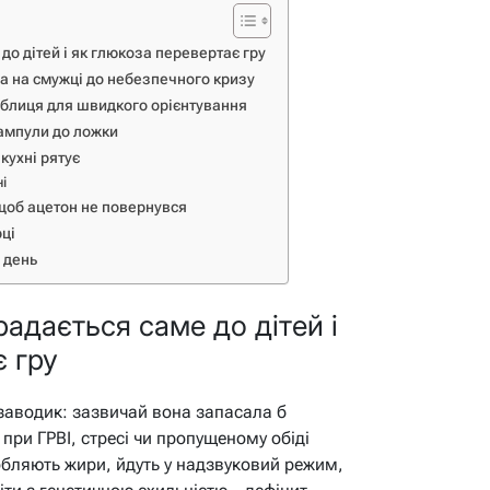
до дітей і як глюкоза перевертає гру
а на смужці до небезпечного кризу
аблиця для швидкого орієнтування
ампули до ложки
кухні рятує
і
 щоб ацетон не повернувся
рці
а день
адається саме до дітей і
є гру
 заводик: зазвичай вона запасала б
е при ГРВІ, стресі чи пропущеному обіді
бляють жири, йдуть у надзвуковий режим,