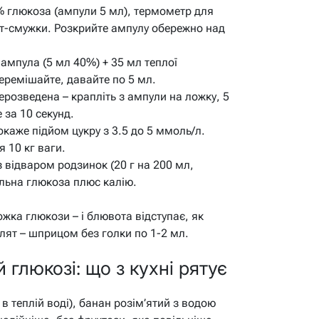
 глюкоза (ампули 5 мл), термометр для
ест-смужки. Розкрийте ампулу обережно над
ампула (5 мл 40%) + 35 мл теплої
Перемішайте, давайте по 5 мл.
розведена – крапліть з ампули на ложку, 5
 за 10 секунд.
каже підйом цукру з 3.5 до 5 ммоль/л.
 10 кг ваги.
 відваром родзинок (20 г на 200 мл,
альна глюкоза плюс калію.
ожка глюкози – і блювота відступає, як
лят – шприцом без голки по 1-2 мл.
 глюкозі: що з кухні рятує
 в теплій воді), банан розім’ятий з водою