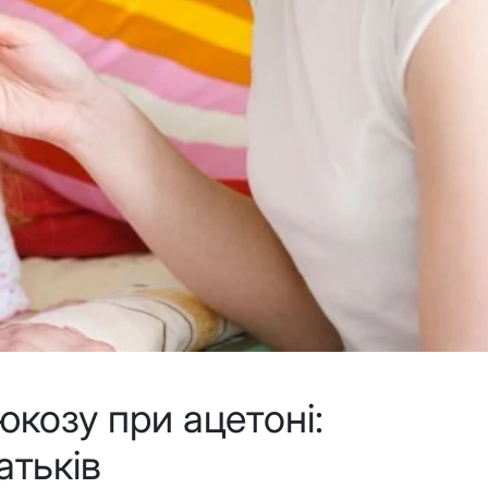
юкозу при ацетоні:
атьків