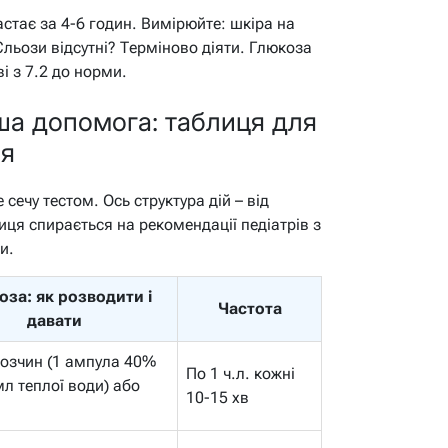
астає за 4-6 годин. Вимірюйте: шкіра на
льози відсутні? Терміново діяти. Глюкоза
ві з 7.2 до норми.
рша допомога: таблиця для
ня
сечу тестом. Ось структура дій – від
лиця спирається на рекомендації педіатрів з
и.
за: як розводити і
Частота
давати
озчин (1 ампула 40%
По 1 ч.л. кожні
мл теплої води) або
10-15 хв