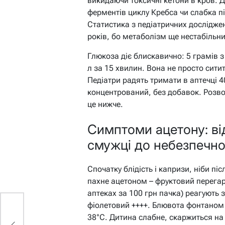
викидаючи токсичні кетони в кров. Д
ферментів циклу Кребса чи слабка п
Статистика з педіатричних дослідже
років, бо метаболізм ще нестабільни
Глюкоза діє блискавично: 5 грамів з
л за 15 хвилин. Вона не просто ситит
Педіатри радять тримати в аптечці 
концентрований, без добавок. Розвод
це нижче.
Симптоми ацетону: ві
смужці до небезпечно
Спочатку блідість і капризи, ніби пі
пахне ацетоном – фруктовий перегар
аптеках за 100 грн пачка) реагують 
фіолетовий ++++. Блювота фонтаном п
38°C. Дитина слабне, скаржиться на 
д