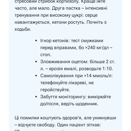
стресовий стрибок кортизолу. Краще їжте
часто, але мало. Друга пастка – інтенсивні
тренування при високому цукрі: серце
навантажується, кетони ростуть. Почніть з
ходьби.
Ігнор кетонів: тест смужками
перед вправами, бо >240 мг/дл –
стоп.
Зловживання оцетом: більше 2 ст.
л. – ерозія емалі, розводьте 1:10.
Самолікування при >14 ммоль/л:
телефонуйте лікареві, не
геройствуйте.
Забуття моніторингу: вимірюйте
до/після, ведіть щоденник.
Ці помилки коштують здоров’я, але уникнувши
– відчуєте свободу. Один пацієнт зітхав: