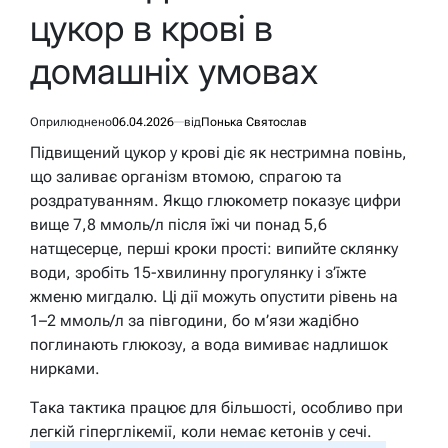
цукор в крові в
домашніх умовах
Оприлюднено
06.04.2026
від
Понька Святослав
Підвищений цукор у крові діє як нестримна повінь,
що заливає організм втомою, спрагою та
роздратуванням. Якщо глюкометр показує цифри
вище 7,8 ммоль/л після їжі чи понад 5,6
натщесерце, перші кроки прості: випийте склянку
води, зробіть 15-хвилинну прогулянку і з’їжте
жменю мигдалю. Ці дії можуть опустити рівень на
1–2 ммоль/л за півгодини, бо м’язи жадібно
поглинають глюкозу, а вода вимиває надлишок
нирками.
Така тактика працює для більшості, особливо при
легкій гіперглікемії, коли немає кетонів у сечі.