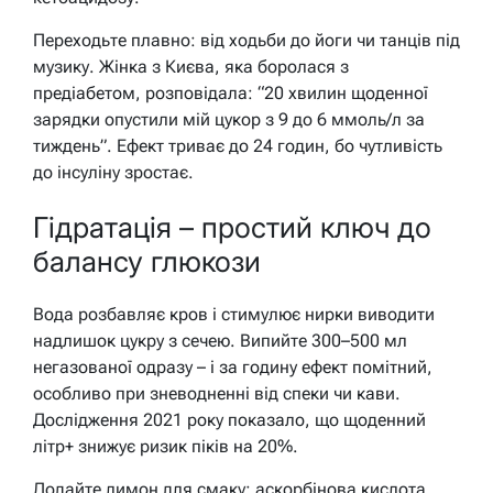
Переходьте плавно: від ходьби до йоги чи танців під
музику. Жінка з Києва, яка боролася з
предіабетом, розповідала: “20 хвилин щоденної
зарядки опустили мій цукор з 9 до 6 ммоль/л за
тиждень”. Ефект триває до 24 годин, бо чутливість
до інсуліну зростає.
Гідратація – простий ключ до
балансу глюкози
Вода розбавляє кров і стимулює нирки виводити
надлишок цукру з сечею. Випийте 300–500 мл
негазованої одразу – і за годину ефект помітний,
особливо при зневодненні від спеки чи кави.
Дослідження 2021 року показало, що щоденний
літр+ знижує ризик піків на 20%.
Додайте лимон для смаку: аскорбінова кислота