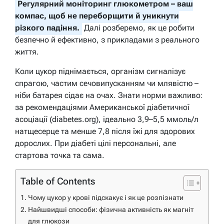
Регулярний моніторинг глюкометром – ваш
компас, щоб не переборщити й уникнути
різкого падіння.
Далі розберемо, як це робити
безпечно й ефективно, з прикладами з реального
життя.
Коли цукор піднімається, організм сигналізує
спрагою, частим сечовипусканням чи млявістю –
ніби батарея сідає на очах. Знати норми важливо:
за рекомендаціями Американської діабетичної
асоціації (diabetes.org), ідеально 3,9–5,5 ммоль/л
натщесерце та менше 7,8 після їжі для здорових
дорослих. При діабеті цілі персональні, але
стартова точка та сама.
Table of Contents
Чому цукор у крові підскакує і як це розпізнати
Найшвидші способи: фізична активність як магніт
для глюкози