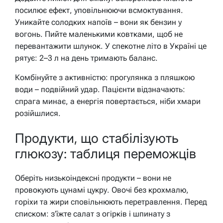
посилює ефект, уповільнюючи всмоктування.
Уникайте солодких напоїв – вони як бензин у
вогонь. Пийте маленькими ковтками, щоб не
перевантажити шлунок. У спекотне літо в Україні це
рятує: 2–3 л на день тримають баланс.
Комбінуйте з активністю: прогулянка з пляшкою
води – подвійний удар. Пацієнти відзначають:
спрага минає, а енергія повертається, ніби хмари
розійшлися.
Продукти, що стабілізують
глюкозу: таблиця переможців
Оберіть низькоіндексні продукти – вони не
провокують цунамі цукру. Овочі без крохмалю,
горіхи та жири сповільнюють перетравлення. Перед
списком: з’їжте салат з огірків і шпинату з