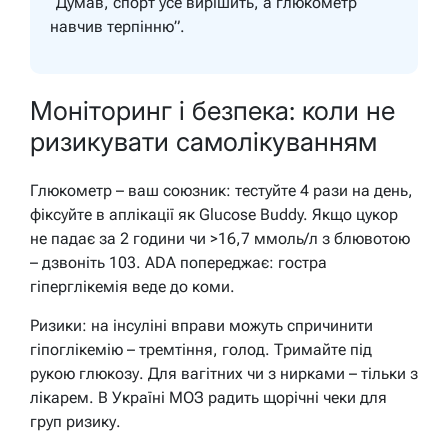
“Думав, спорт усе вирішить, а глюкометр
навчив терпінню”.
Моніторинг і безпека: коли не
ризикувати самолікуванням
Глюкометр – ваш союзник: тестуйте 4 рази на день,
фіксуйте в аплікації як Glucose Buddy. Якщо цукор
не падає за 2 години чи >16,7 ммоль/л з блювотою
– дзвоніть 103. ADA попереджає: гостра
гіперглікемія веде до коми.
Ризики: на інсуліні вправи можуть спричинити
гіпоглікемію – тремтіння, голод. Тримайте під
рукою глюкозу. Для вагітних чи з нирками – тільки з
лікарем. В Україні МОЗ радить щорічні чеки для
груп ризику.