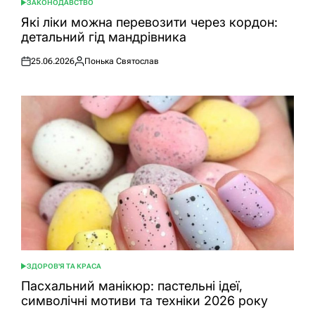
ЗАКОНОДАВСТВО
ОПУБЛІКУВАТИ
У
Які ліки можна перевозити через кордон:
детальний гід мандрівника
25.06.2026
Понька Святослав
Оприлюднено
Опубліковано
ЗДОРОВ'Я ТА КРАСА
ОПУБЛІКУВАТИ
У
Пасхальний манікюр: пастельні ідеї,
символічні мотиви та техніки 2026 року