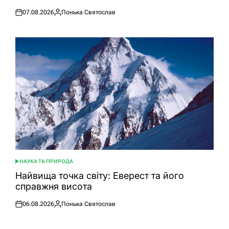
07.08.2026
Понька Святослав
Оприлюднено
Опубліковано
НАУКА ТА ПРИРОДА
ОПУБЛІКУВАТИ
У
Найвища точка світу: Еверест та його
справжня висота
06.08.2026
Понька Святослав
Оприлюднено
Опубліковано