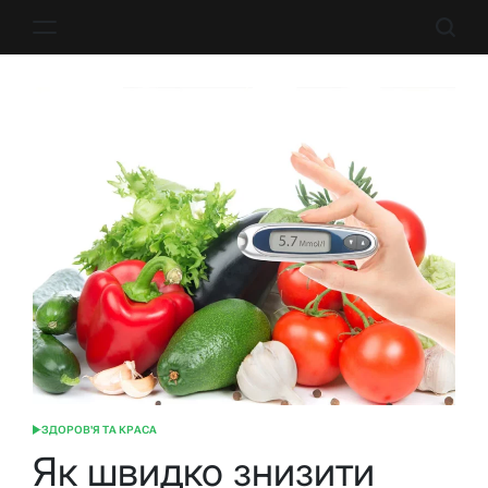
Перейти
до
вмісту
ЗДОРОВ'Я ТА КРАСА
ОПУБЛІКУВАТИ
У
Як швидко знизити