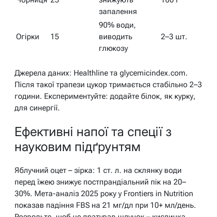
запалення
90% води,
Огірки
15
виводить
2–3 шт.
глюкозу
Джерела даних: Healthline та glycemicindex.com.
Після такої трапези цукор тримається стабільно 2–3
години. Експериментуйте: додайте білок, як курку,
для синергії.
Ефективні напої та спеції з
науковим підґрунтям
Яблучний оцет – зірка: 1 ст. л. на склянку води
перед їжею знижує постпрандіальний пік на 20–
30%. Мета-аналіз 2025 року у Frontiers in Nutrition
показав падіння FBS на 21 мг/дл при 10+ мл/день.
Розводьте, щоб не дратував шлунок – кислинка