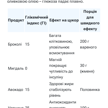
оливковою олією – глюкоза падає плавно.
Порція
Глікемічний
для
Продукт
Ефект на цукор
індекс (ГІ)
швидкого
ефекту
Багата
клітковиною,
200 г
Броколі
15
уповільнює
вареного
всмоктування
Магній
покращує
30 г
Мигдаль
0
чутливість до
(жменя)
інсуліну
Здорові жири
Авокадо
15
стабілізують
Половинка
рівень
Антиоксиданти
Чорниця
25
знижують
100 г