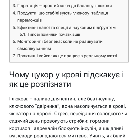
Гідратація – простий ключ до балансу глюкози
Продукти, що стабілізують глюкозу: таблиця
переможців
Ефективні напої та спеції з науковим підґрунтям
Типові помилки початківців
Моніторинг і безпека: коли не ризикувати
самолікуванням
Практичні кейси: як це працює в реальному житті
Чому цукор у крові підскакує і
як це розпізнати
Глюкоза – паливо для клітин, але без інсуліну,
ключового “двірника”, вона накопичується в крові,
як затор на дорозі. Стрес, переїдання солодкого чи
сидячий день провокують стрибки: гормони
кортизол і адреналін блокують інсулін, а шкідливі
вуглеводи розпадаються миттєво. Уявіть, як білий