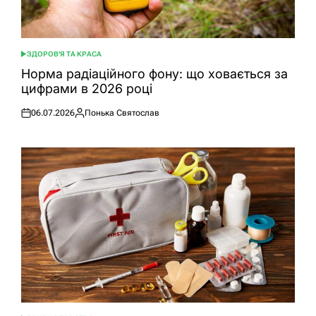
ЗДОРОВ'Я ТА КРАСА
ОПУБЛІКУВАТИ
У
Норма радіаційного фону: що ховається за
цифрами в 2026 році
06.07.2026
Понька Святослав
Оприлюднено
Опубліковано