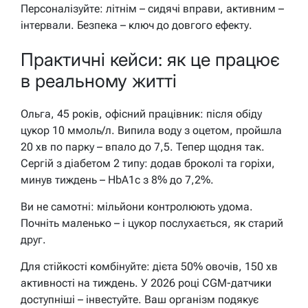
Персоналізуйте: літнім – сидячі вправи, активним –
інтервали. Безпека – ключ до довгого ефекту.
Практичні кейси: як це працює
в реальному житті
Ольга, 45 років, офісний працівник: після обіду
цукор 10 ммоль/л. Випила воду з оцетом, пройшла
20 хв по парку – впало до 7,5. Тепер щодня так.
Сергій з діабетом 2 типу: додав броколі та горіхи,
минув тиждень – HbA1c з 8% до 7,2%.
Ви не самотні: мільйони контролюють удома.
Почніть маленько – і цукор послухається, як старий
друг.
Для стійкості комбінуйте: дієта 50% овочів, 150 хв
активності на тиждень. У 2026 році CGM-датчики
доступніші – інвестуйте. Ваш організм подякує