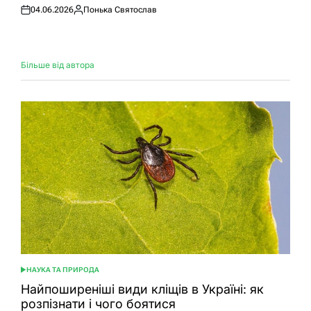
04.06.2026
Понька Святослав
Оприлюднено
Опубліковано
Більше від автора
НАУКА ТА ПРИРОДА
ОПУБЛІКУВАТИ
У
Найпоширеніші види кліщів в Україні: як
розпізнати і чого боятися