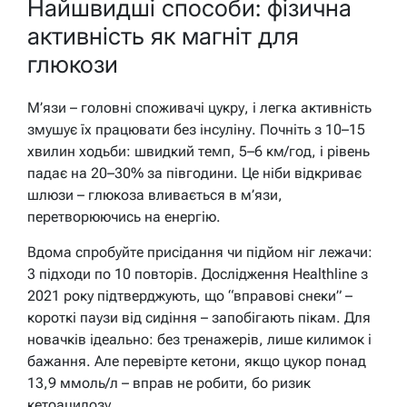
Найшвидші способи: фізична
активність як магніт для
глюкози
М’язи – головні споживачі цукру, і легка активність
змушує їх працювати без інсуліну. Почніть з 10–15
хвилин ходьби: швидкий темп, 5–6 км/год, і рівень
падає на 20–30% за півгодини. Це ніби відкриває
шлюзи – глюкоза вливається в м’язи,
перетворюючись на енергію.
Вдома спробуйте присідання чи підйом ніг лежачи:
3 підходи по 10 повторів. Дослідження Healthline з
2021 року підтверджують, що “вправові снеки” –
короткі паузи від сидіння – запобігають пікам. Для
новачків ідеально: без тренажерів, лише килимок і
бажання. Але перевірте кетони, якщо цукор понад
13,9 ммоль/л – вправ не робити, бо ризик
кетоацидозу.