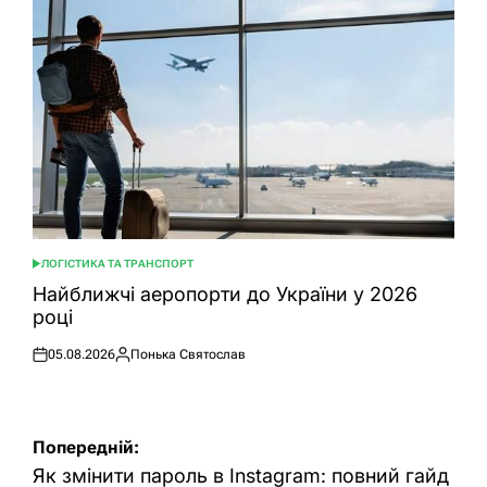
ЛОГІСТИКА ТА ТРАНСПОРТ
ОПУБЛІКУВАТИ
У
Найближчі аеропорти до України у 2026
році
05.08.2026
Понька Святослав
Оприлюднено
Опубліковано
Навігація
Попередній:
записів
Як змінити пароль в Instagram: повний гайд