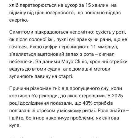
хліб перетворюється на цукор за 15 хвилин, на
відміну від цільнозернового, що повільно віддає
енергію.
Симптоми підкрадаються непомітно: сухість у роті,
як після солоної їжі, пухлі очі зранку чи рани, що не
гояться. Якщо цифри перевищують 11 ммоль/л,
з’являється ацетоновий запах з рота – сигнал
небезпеки. За даними Mayo Clinic, хронічні стрибки
ведуть до втоми судин, але домашні методи
зупиняють лавину на старті.
Причини різноманітні: від пропущеного сну, коли
кортизол б’є рекорди, до ліків стероїдами. У 2025
році дослідження показали, що 40% стрибків
пов’язані зі стресом у міському ритмі. Розпізнайте –
і дійте, бо ігнор накопичує проблеми, як снігова
куля.