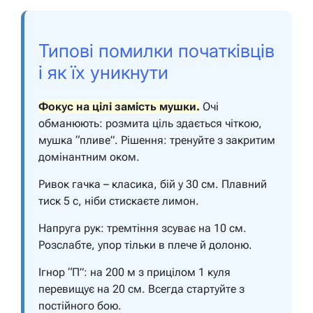
Типові помилки початківців
і як їх уникнути
Фокус на цілі замість мушки.
Очі
обманюють: розмита ціль здається чіткою,
мушка “пливе”. Рішення: тренуйте з закритим
домінантним оком.
Ривок гачка – класика, бій у 30 см. Плавний
тиск 5 с, ніби стискаєте лимон.
Напруга рук: тремтіння зсуває на 10 см.
Розслабте, упор тільки в плече й долоню.
Ігнор “П”: на 200 м з прицілом 1 куля
перевищує на 20 см. Всегда стартуйте з
постійного бою.