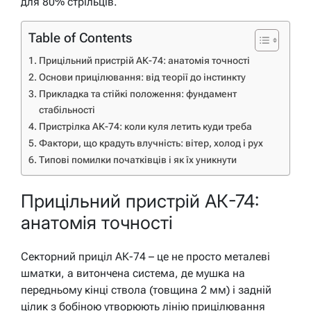
для 80% стрільців.
Table of Contents
Прицільний пристрій АК-74: анатомія точності
Основи прицілювання: від теорії до інстинкту
Прикладка та стійкі положення: фундамент
стабільності
Пристрілка АК-74: коли куля летить куди треба
Фактори, що крадуть влучність: вітер, холод і рух
Типові помилки початківців і як їх уникнути
Прицільний пристрій АК-74:
анатомія точності
Секторний приціл АК-74 – це не просто металеві
шматки, а витончена система, де мушка на
передньому кінці ствола (товщина 2 мм) і задній
цілик з бобіною утворюють лінію прицілювання