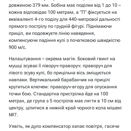
довжиною 379 мм. Бобіна має поділки від 1 до 10 –
кожна відповідає 100 метрам, а “П” фіксується на
еквіваленті 4-го поділу для 440-метрової дальності
прямого пострілу по грудній фігурі. Піднімаючи
приціл, ви подовжуєте лінію наведення,
компенсуючи падіння кулі з початковою швидкістю
900 м/с.
Налаштування – окрема магія. Боковий гвинт на
мушці зсуває її ліворуч-праворуч: праворуч для
лівого зсуву кулі, бо прицільна вісь зміщується
навпаки. Вертикальний барабанчик на прицілі
крутиться ключем: праворуч-вгору для опускання
точки бою. Стандартна пристрілка йде на 100
метрах, де група з 5 пострілів має лягти в 10 см від
центру, цілитися в нижній край чорного кола мішені
№7.
Уявіть, як дуло компенсатор хапає повітря, гасячи