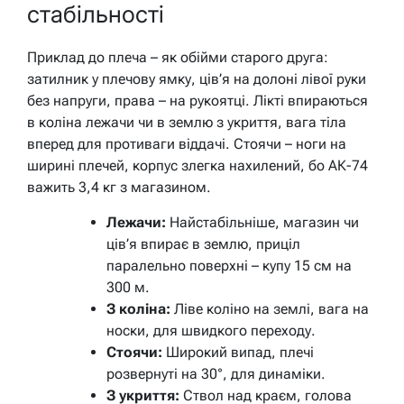
стабільності
Приклад до плеча – як обійми старого друга:
затилник у плечову ямку, ців’я на долоні лівої руки
без напруги, права – на рукоятці. Лікті впираються
в коліна лежачи чи в землю з укриття, вага тіла
вперед для противаги віддачі. Стоячи – ноги на
ширині плечей, корпус злегка нахилений, бо АК-74
важить 3,4 кг з магазином.
Лежачи:
Найстабільніше, магазин чи
ців’я впирає в землю, приціл
паралельно поверхні – купу 15 см на
300 м.
З коліна:
Ліве коліно на землі, вага на
носки, для швидкого переходу.
Стоячи:
Широкий випад, плечі
розвернуті на 30°, для динаміки.
З укриття:
Ствол над краєм, голова