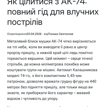
Як цілитися з АК-74:
повний гід для влучних
пострілів
Оприлюднено
03.04.2026
від
Понька Святослав
Металевий блиск мушки АК-74 чітко вирізняється
на тлі неба, коли ви виводите її рівно в центр
прорізу прицілу, а нижній край цілі ледь помітно
торкається вершини. Цей момент – серце точної
стрільби, де кожна міліметрова похибка може
коштувати групи на мішені. Автомат Калашникова
моделі 74-го, з його компактним 5,45-мм
патроном, дозволяє вражати грудну фігуру на 440
метрах без підняття прицілу, але тільки якщо ви
знаєте, як приборкати його характер – жвавий
відскок і чутливість до упору.