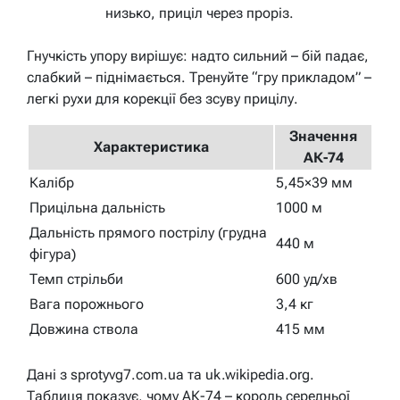
низько, приціл через проріз.
Гнучкість упору вирішує: надто сильний – бій падає,
слабкий – піднімається. Тренуйте “гру прикладом” –
легкі рухи для корекції без зсуву прицілу.
Значення
Характеристика
АК-74
Калібр
5,45×39 мм
Прицільна дальність
1000 м
Дальність прямого пострілу (грудна
440 м
фігура)
Темп стрільби
600 уд/хв
Вага порожнього
3,4 кг
Довжина ствола
415 мм
Дані з sprotyvg7.com.ua та uk.wikipedia.org.
Таблиця показує, чому АК-74 – король середньої