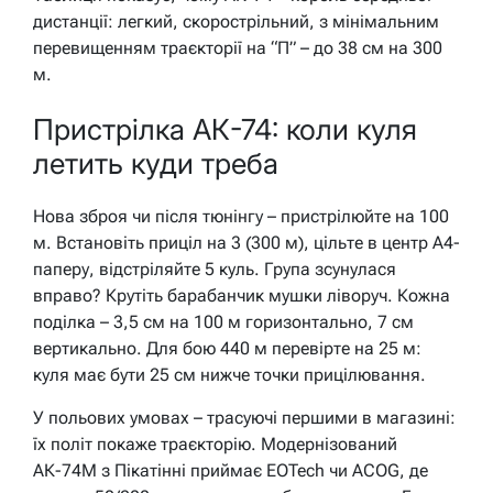
дистанції: легкий, скорострільний, з мінімальним
перевищенням траєкторії на “П” – до 38 см на 300
м.
Пристрілка АК-74: коли куля
летить куди треба
Нова зброя чи після тюнінгу – пристрілюйте на 100
м. Встановіть приціл на 3 (300 м), цільте в центр А4-
паперу, відстріляйте 5 куль. Група зсунулася
вправо? Крутіть барабанчик мушки ліворуч. Кожна
поділка – 3,5 см на 100 м горизонтально, 7 см
вертикально. Для бою 440 м перевірте на 25 м:
куля має бути 25 см нижче точки прицілювання.
У польових умовах – трасуючі першими в магазині:
їх політ покаже траєкторію. Модернізований
АК-74М з Пікатінні приймає EOTech чи ACOG, де