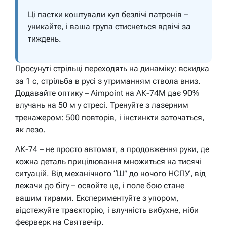
Ці пастки коштували куп безлічі патронів –
уникайте, і ваша група стиснеться вдвічі за
тиждень.
Просунуті стрільці переходять на динаміку: вскидка
за 1 с, стрільба в русі з утриманням ствола вниз.
Додавайте оптику – Aimpoint на АК-74М дає 90%
влучань на 50 м у стресі. Тренуйте з лазерним
тренажером: 500 повторів, і інстинкти заточаться,
як лезо.
АК-74 – не просто автомат, а продовження руки, де
кожна деталь прицілювання множиться на тисячі
ситуацій. Від механічного “Ш” до ночого НСПУ, від
лежачи до бігу – освойте це, і поле бою стане
вашим тирами. Експериментуйте з упором,
відстежуйте траєкторію, і влучність вибухне, ніби
феєрверк на Святвечір.