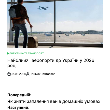
ЛОГІСТИКА ТА ТРАНСПОРТ
ОПУБЛІКУВАТИ
У
Найближчі аеропорти до України у 2026
році
05.08.2026
Понька Святослав
Оприлюднено
Опубліковано
Навігація
Попередній:
записів
Як зняти запалення вен в домашніх умовах
Наступний: