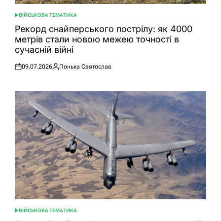
ВІЙСЬКОВА ТЕМАТИКА
ОПУБЛІКУВАТИ
У
Рекорд снайперського пострілу: як 4000
метрів стали новою межею точності в
сучасній війні
09.07.2026
Понька Святослав
Оприлюднено
Опубліковано
ВІЙСЬКОВА ТЕМАТИКА
ОПУБЛІКУВАТИ
У