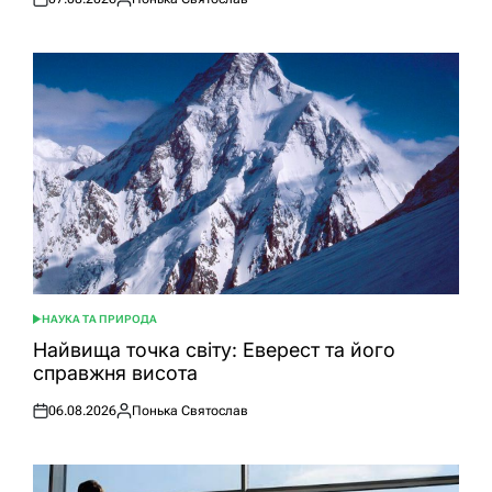
Оприлюднено
Опубліковано
НАУКА ТА ПРИРОДА
ОПУБЛІКУВАТИ
У
Найвища точка світу: Еверест та його
справжня висота
06.08.2026
Понька Святослав
Оприлюднено
Опубліковано