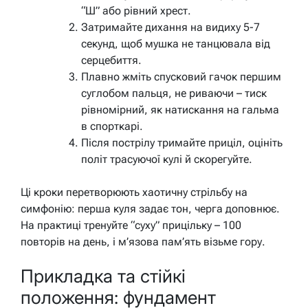
“Ш” або рівний хрест.
Затримайте дихання на видиху 5-7
секунд, щоб мушка не танцювала від
серцебиття.
Плавно жміть спусковий гачок першим
суглобом пальця, не риваючи – тиск
рівномірний, як натискання на гальма
в спорткарі.
Після пострілу тримайте приціл, оцініть
політ трасуючої кулі й скорегуйте.
Ці кроки перетворюють хаотичну стрільбу на
симфонію: перша куля задає тон, черга доповнює.
На практиці тренуйте “суху” прицільку – 100
повторів на день, і м’язова пам’ять візьме гору.
Прикладка та стійкі
положення: фундамент