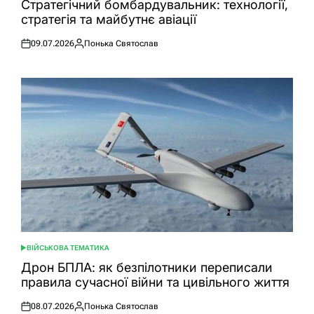
Стратегічний бомбардувальник: технології,
стратегія та майбутнє авіації
09.07.2026
Понька Святослав
Оприлюднено
Опубліковано
ВІЙСЬКОВА ТЕМАТИКА
ОПУБЛІКУВАТИ
У
Дрон БПЛА: як безпілотники переписали
правила сучасної війни та цивільного життя
08.07.2026
Понька Святослав
Оприлюднено
Опубліковано