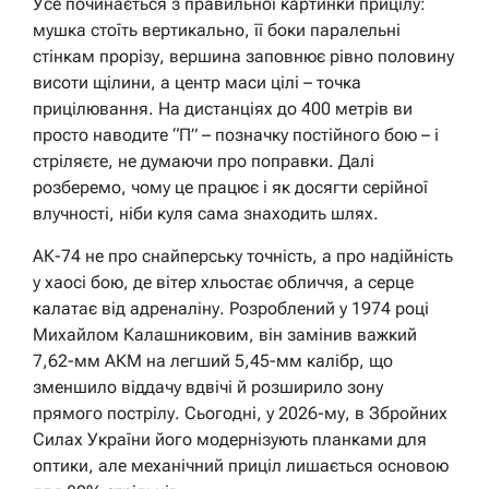
Усе починається з правильної картинки прицілу:
мушка стоїть вертикально, її боки паралельні
стінкам прорізу, вершина заповнює рівно половину
висоти щілини, а центр маси цілі – точка
прицілювання. На дистанціях до 400 метрів ви
просто наводите “П” – позначку постійного бою – і
стріляєте, не думаючи про поправки. Далі
розберемо, чому це працює і як досягти серійної
влучності, ніби куля сама знаходить шлях.
АК-74 не про снайперську точність, а про надійність
у хаосі бою, де вітер хльостає обличчя, а серце
калатає від адреналіну. Розроблений у 1974 році
Михайлом Калашниковим, він замінив важкий
7,62-мм АКМ на легший 5,45-мм калібр, що
зменшило віддачу вдвічі й розширило зону
прямого пострілу. Сьогодні, у 2026-му, в Збройних
Силах України його модернізують планками для
оптики, але механічний приціл лишається основою