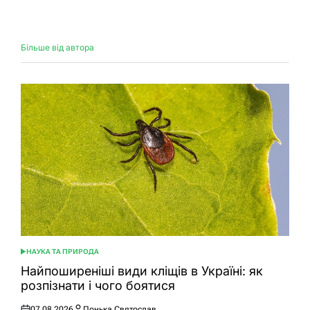
Більше від автора
НАУКА ТА ПРИРОДА
ОПУБЛІКУВАТИ
У
Найпоширеніші види кліщів в Україні: як
розпізнати і чого боятися
07.08.2026
Понька Святослав