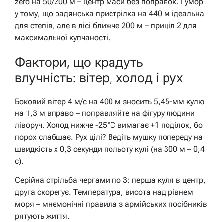
zero на 50/200 м – центр маси без поправок. Гумор
у тому, що радянська пристрілка на 440 м ідеальна
для степів, але в лісі ближче 200 м – приціл 2 для
максимальної купчаності.
Фактори, що крадуть
влучність: вітер, холод і рух
Боковий вітер 4 м/с на 400 м зносить 5,45-мм кулю
на 1,3 м вправо – поправляйте на фігуру людини
ліворуч. Холод нижче -25°C вимагає +1 поділок, бо
порох слабшає. Рух цілі? Ведіть мушку попереду на
швидкість х 0,3 секунди польоту кулі (на 300 м – 0,4
с).
Серійна стрільба чергами по 3: перша куля в центр,
друга скорегує. Температура, висота над рівнем
моря – мнемонічні правила з армійських посібників
рятують життя.