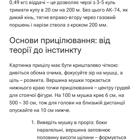
0,49 кгс віддачі – це дозволяє черзі з 3-5 куль
тримати купу в 20 см на 200 м. Без цього АК-74, як
дикий кінь, тягне вправо-вгору через газовий
поршень і нарізи ствола з кроком 200 мм.
Основи прицілювання: від
теорії до інстинкту
Картинка прицілу має бути кришталево чіткою:
дивіться обома очима, фокусуйте зір на мушці, а
ціль – розмита. Вершина мушки торкається
нижнього краю точки прицілювання – центру грудей
для стоячої фігури. На 100 м мушка криє 6 см, на
500 – 30 см, тож для голови на близькій дистанції
опускайте на 10 см нижче.
Виведіть мушку в проріз: боки
паралельні, вершина заповнює
половину висоти щілини – формується