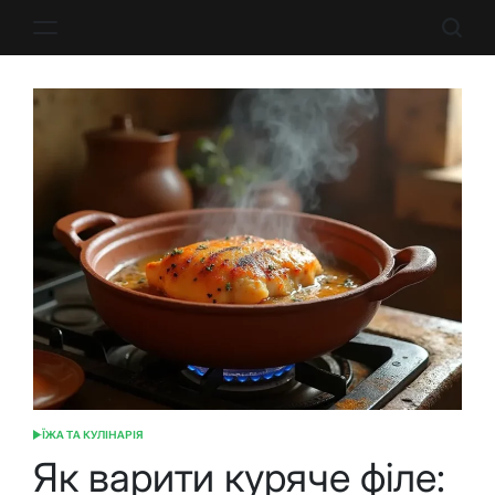
Перейти
до
вмісту
ЇЖА ТА КУЛІНАРІЯ
ОПУБЛІКУВАТИ
У
Як варити куряче філе: