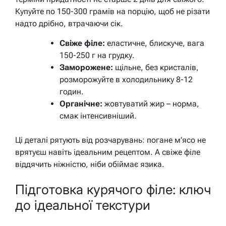
Купуйте по 150-300 грамів на порцію, щоб не різати
надто дрібно, втрачаючи сік.
Свіже філе:
еластичне, блискуче, вага
150-250 г на грудку.
Заморожене:
щільне, без кристалів,
розморожуйте в холодильнику 8-12
годин.
Органічне:
жовтуватий жир – норма,
смак інтенсивніший.
Ці деталі рятують від розчарувань: погане м’ясо не
врятуєш навіть ідеальним рецептом. А свіже філе
віддячить ніжністю, ніби обіймає язика.
Підготовка курячого філе: ключ
до ідеальної текстури