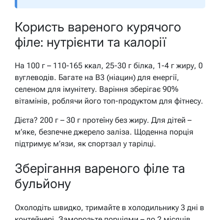
Користь вареного курячого
філе: нутрієнти та калорії
На 100 г – 110-165 ккал, 25-30 г білка, 1-4 г жиру, 0
вуглеводів. Багате на B3 (ніацин) для енергії,
селеном для імунітету. Варіння зберігає 90%
вітамінів, роблячи його топ-продуктом для фітнесу.
Дієта? 200 г – 30 г протеїну без жиру. Для дітей –
м’яке, безпечне джерело заліза. Щоденна порція
підтримує м’язи, як спортзал у тарілці.
Зберігання вареного філе та
бульйону
Охолодіть швидко, тримайте в холодильнику 3 дні в
контейнері. Заморозьте порціями – до 2 місяців.