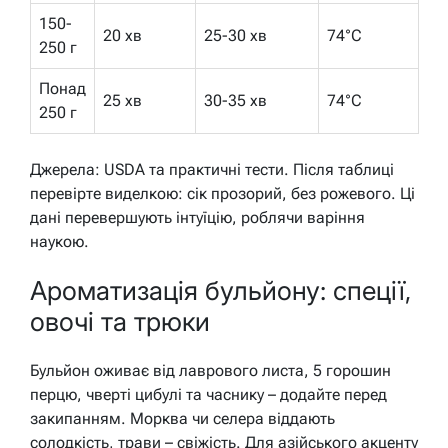
150-
20 хв
25-30 хв
74°C
250 г
Понад
25 хв
30-35 хв
74°C
250 г
Джерела: USDA та практичні тести. Після таблиці
перевірте виделкою: сік прозорий, без рожевого. Ці
дані перевершують інтуїцію, роблячи варіння
наукою.
Ароматизація бульйону: спеції,
овочі та трюки
Бульйон оживає від лаврового листа, 5 горошин
перцю, чверті цибулі та часнику – додайте перед
закипанням. Морква чи селера віддають
солодкість, трави – свіжість. Для азійського акценту