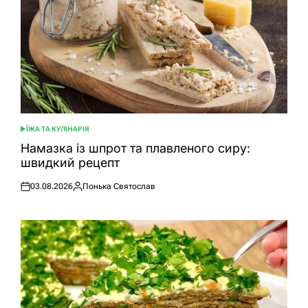
ЇЖА ТА КУЛІНАРІЯ
ОПУБЛІКУВАТИ
У
Намазка із шпрот та плавленого сиру:
швидкий рецепт
03.08.2026
Понька Святослав
Оприлюднено
Опубліковано