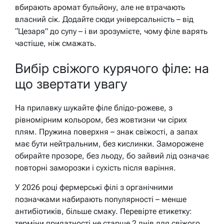
вбирають аромат бульйону, але не втрачають
власний сік. Додайте сюди універсальність – від
“Цезаря” до супу – і ви зрозумієте, чому філе варять
частіше, ніж смажать.
Вибір свіжого курячого філе: на
що звертати увагу
На прилавку шукайте філе блідо-рожеве, з
рівномірним кольором, без жовтизни чи сірих
плям. Пружина поверхня – знак свіжості, а запах
має бути нейтральним, без кислинки. Заморожене
обирайте прозоре, без льоду, бо зайвий лід означає
повторні заморозки і сухість після варіння.
У 2026 році фермерські філі з органічними
позначками набирають популярності – менше
антибіотиків, більше смаку. Перевірте етикетку:
терміни придатності не старше 2 днів для свіжого.