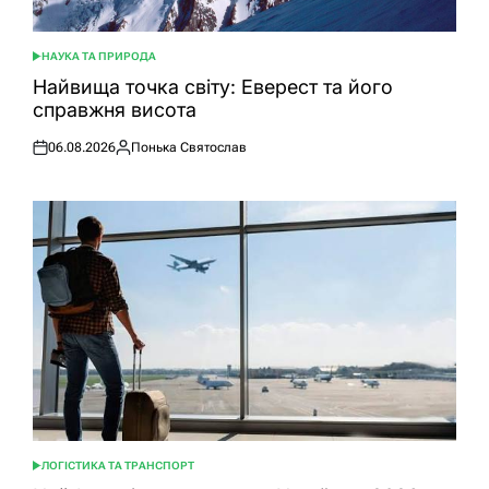
НАУКА ТА ПРИРОДА
ОПУБЛІКУВАТИ
У
Найвища точка світу: Еверест та його
справжня висота
06.08.2026
Понька Святослав
Оприлюднено
Опубліковано
ЛОГІСТИКА ТА ТРАНСПОРТ
ОПУБЛІКУВАТИ
У