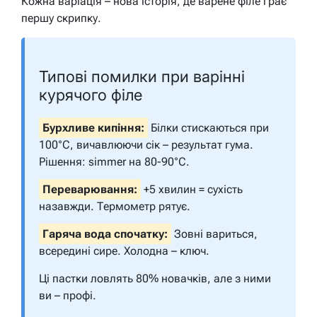
Кожна варіація – нова історія, де варене філе грає
першу скрипку.
Типові помилки при варінні
курячого філе
Бурхливе кипіння:
Білки стискаються при
100°C, вичавлюючи сік – результат гума.
Рішення: simmer на 80-90°C.
Переварювання:
+5 хвилин = сухість
назавжди. Термометр рятує.
Гаряча вода спочатку:
Зовні вариться,
всередині сире. Холодна – ключ.
Ці пастки ловлять 80% новачків, але з ними
ви – профі.