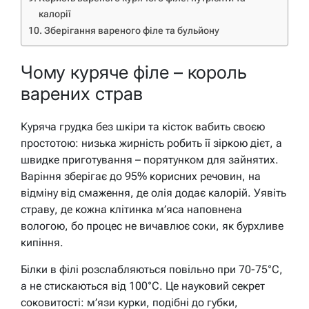
калорії
Зберігання вареного філе та бульйону
Чому куряче філе – король
варених страв
Куряча грудка без шкіри та кісток вабить своєю
простотою: низька жирність робить її зіркою дієт, а
швидке приготування – порятунком для зайнятих.
Варіння зберігає до 95% корисних речовин, на
відміну від смаження, де олія додає калорій. Уявіть
страву, де кожна клітинка м’яса наповнена
вологою, бо процес не вичавлює соки, як бурхливе
кипіння.
Білки в філі розслабляються повільно при 70-75°C,
а не стискаються від 100°C. Це науковий секрет
соковитості: м’язи курки, подібні до губки,