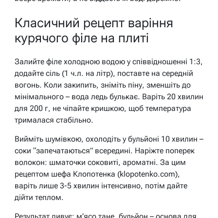
Класичний рецепт варіння
курячого філе на плиті
Залийте філе холодною водою у співвідношенні 1:3,
додайте сіль (1 ч.л. на літр), поставте на середній
вогонь. Коли закипить, зніміть піну, зменшіть до
мінімального – вода ледь булькає. Варіть 20 хвилин
для 200 г, не чіпайте кришкою, щоб температура
трималася стабільно.
Вийміть шумівкою, охолодіть у бульйоні 10 хвилин –
соки “запечатаються” всередині. Наріжте поперек
волокон: шматочки соковиті, ароматні. За цим
рецептом шефа Клопотенка (klopotenko.com),
варіть лише 3-5 хвилин інтенсивно, потім дайте
дійти теплом.
Результат дивує: м’ясо тане, бульйон – основа для