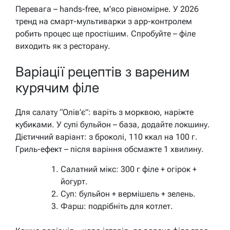
Перевага – hands-free, м’ясо рівномірне. У 2026
тренд на смарт-мультиварки з app-контролем
робить процес ще простішим. Спробуйте – філе
виходить як з ресторану.
Варіації рецептів з вареним
курячим філе
Для салату “Олів’є”: варіть з морквою, наріжте
кубиками. У супі бульйон – база, додайте локшину.
Дієтичний варіант: з броколі, 110 ккал на 100 г.
Гриль-ефект – після варіння обсмажте 1 хвилину.
Салатний мікс: 300 г філе + огірок +
йогурт.
Суп: бульйон + вермішель + зелень.
Фарш: подрібніть для котлет.