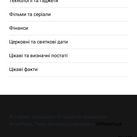
Технології та гаджети
Фільми та серіали
Фінанси
Церковні та святкові дати
Цікаві та визначні постаті
Цікаві факти
Всі права захищено. З гордістю працює на
WordPress. Тема NewsArc розроблена
WPInterface
.