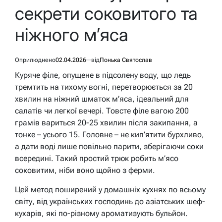
секрети соковитого та
ніжного м’яса
Оприлюднено
02.04.2026
від
Понька Святослав
Куряче філе, опущене в підсолену воду, що ледь
тремтить на тихому вогні, перетворюється за 20
хвилин на ніжний шматок м’яса, ідеальний для
салатів чи легкої вечері. Товсте філе вагою 200
грамів вариться 20-25 хвилин після закипання, а
тонке – усього 15. Головне – не кип’ятити бурхливо,
а дати воді лише повільно парити, зберігаючи соки
всередині. Такий простий трюк робить м’ясо
соковитим, ніби воно щойно з ферми.
Цей метод поширений у домашніх кухнях по всьому
світу, від українських господинь до азіатських шеф-
кухарів, які по-різному ароматизують бульйон.