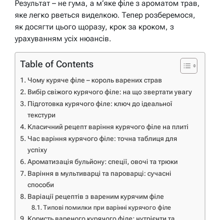
Результат – не гума, а м’яке філе з ароматом трав,
яке легко рветься виделкою. Тепер розберемося,
як досягти цього щоразу, крок за кроком, з
урахуванням усіх нюансів.
Table of Contents
Чому куряче філе – король варених страв
Вибір свіжого курячого філе: на що звертати увагу
Підготовка курячого філе: ключ до ідеальної
текстури
Класичний рецепт варіння курячого філе на плиті
Час варіння курячого філе: точна таблиця для
успіху
Ароматизація бульйону: спеції, овочі та трюки
Варіння в мультиварці та пароварці: сучасні
способи
Варіації рецептів з вареним курячим філе
Типові помилки при варінні курячого філе
Користь вареного курячого філе: нутрієнти та