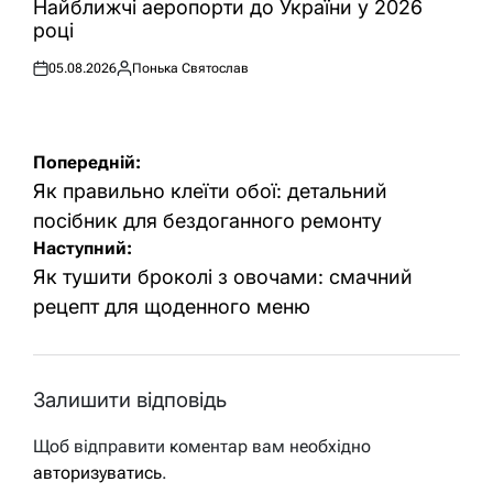
Найближчі аеропорти до України у 2026
році
05.08.2026
Понька Святослав
Оприлюднено
Опубліковано
Навігація
Попередній:
записів
Як правильно клеїти обої: детальний
посібник для бездоганного ремонту
Наступний:
Як тушити броколі з овочами: смачний
рецепт для щоденного меню
Залишити відповідь
Щоб відправити коментар вам необхідно
авторизуватись
.