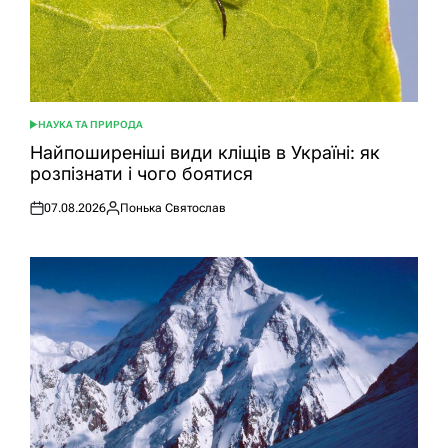
НАУКА ТА ПРИРОДА
ОПУБЛІКУВАТИ
У
Найпоширеніші види кліщів в Україні: як
розпізнати і чого боятися
07.08.2026
Понька Святослав
Оприлюднено
Опубліковано