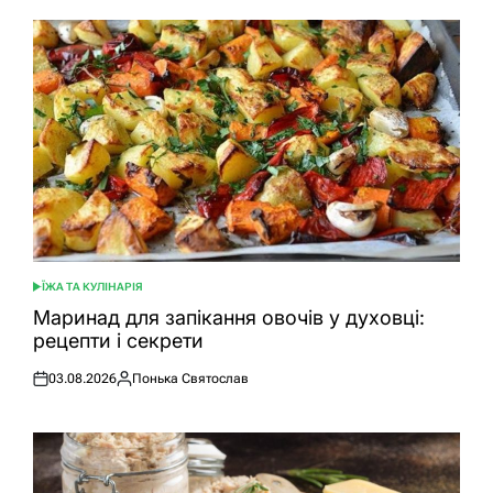
ЇЖА ТА КУЛІНАРІЯ
ОПУБЛІКУВАТИ
У
Маринад для запікання овочів у духовці:
рецепти і секрети
03.08.2026
Понька Святослав
Оприлюднено
Опубліковано