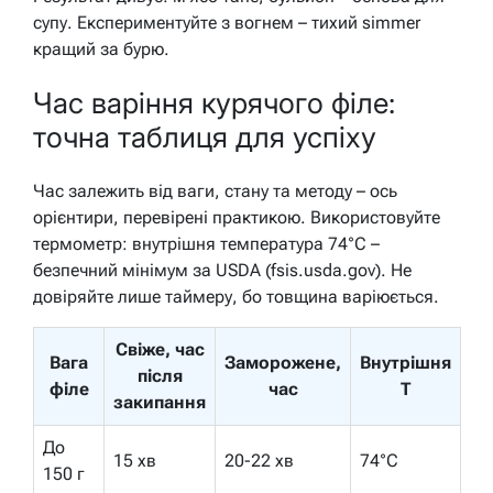
супу. Експериментуйте з вогнем – тихий simmer
кращий за бурю.
Час варіння курячого філе:
точна таблиця для успіху
Час залежить від ваги, стану та методу – ось
орієнтири, перевірені практикою. Використовуйте
термометр: внутрішня температура 74°C –
безпечний мінімум за USDA (fsis.usda.gov). Не
довіряйте лише таймеру, бо товщина варіюється.
Свіже, час
Вага
Заморожене,
Внутрішня
після
філе
час
T
закипання
До
15 хв
20-22 хв
74°C
150 г