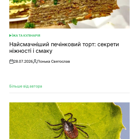
ЇЖА ТА КУЛІНАРІЯ
ОПУБЛІКУВАТИ
У
Найсмачніший печінковий торт: секрети
ніжності і смаку
28.07.2026
Понька Святослав
Оприлюднено
Опубліковано
Більше від автора