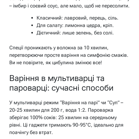
– імбир і соєвий соус, але мало, щоб не пересолити.
Класичний: лавровий, перець, сіль.
Для салату: лимонна цедра, кріп.
Дієтичний: лише зелень, без солі.
Спеції проникають у волокна за 10 хвилин,
перетворюючи просте варіння на симфонію смаків.
Ви не повірите, як цибулина змінює все!
Варіння в мультиварці та
пароварці: сучасні способи
У мультиварці режим “Варіння на парі” чи “Суп” –
20-25 хвилин для 200 г, вода 1:2. Пароварка
зберігає 100% соків: 25 хвилин на середньому
рівні. Ці гаджети тримають 90-95°C, ідеально для
поачінгу без втрат.