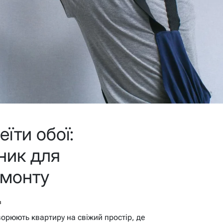
їти обої:
ник для
емонту
в
ворюють квартиру на свіжий простір, де