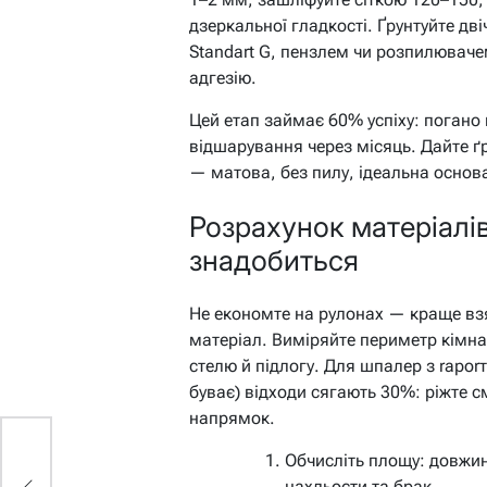
дзеркальної гладкості. Ґрунтуйте дв
Standart G, пензлем чи розпилювач
адгезію.
Цей етап займає 60% успіху: погано 
відшарування через місяць. Дайте ґр
— матова, без пилу, ідеальна основа
Розрахунок матеріалів
знадобиться
Не економте на рулонах — краще взя
матеріал. Виміряйте периметр кімна
стелю й підлогу. Для шпалер з rapor
буває) відходи сягають 30%: ріжте с
напрямок.
Обчисліть площу: довжин
нахльости та брак.