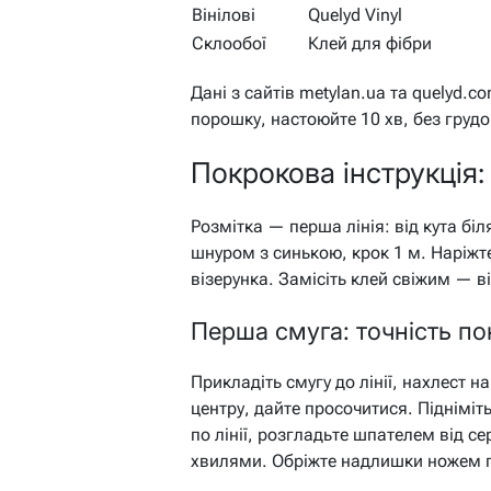
Вінілові
Quelyd Vinyl
Склообої
Клей для фібри
Дані з сайтів metylan.ua та quelyd.c
порошку, настоюйте 10 хв, без грудо
Покрокова інструкція:
Розмітка — перша лінія: від кута бі
шнуром з синькою, крок 1 м. Наріжт
візерунка. Замісіть клей свіжим — ві
Перша смуга: точність по
Прикладіть смугу до лінії, нахлест н
центру, дайте просочитися. Підніміт
по лінії, розгладьте шпателем від с
хвилями. Обріжте надлишки ножем п