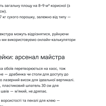
ть загальну площу на 8–9 м² корисної (з
см).
7 кг сухого порошку, залежно від типу —
і текстура можуть відрізнятися, руйнуючи
ша ми використовуємо онлайн-калькулятори
ейки: арсенал майстра
ка обоїв перетворюється на хаос, тож
е — драбинка чи столи для доступу до
або лазерний висок для ідеальної вертикалі.
, пластиковий шпатель 30 см для
швів — м’який, не дряпає.
 ворсистості та пензлі для клею —