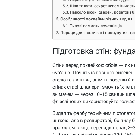
Шви та кути: секрет непомітних ст
Навколо вікон, дверей, розеток і 
Особливості поклейки різних видів 
Типові помилки початківців
Поради для новачків і просунутих: т
Підготовка стін: фунд
Стіни перед поклейкою обоїв — як н
бур’янів. Почніть із повного виселен
стелю та лиштви, зніміть розетки й 
стінах старі шпалери, змочіть їх т
знімачем — через 10–15 хвилин шпат
флізелінових використовуйте голчас
Видаліть фарбу термічним пістолет
щіткою, але в респираторі, бо пилу 
правилом: якщо перепади понад 2–3
1–2 мм, зашліфуйте сіткою 120–150,