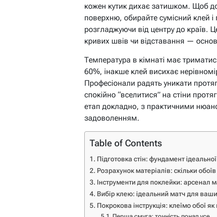
кожен кутик дихає затишком. Щоб до
поверхню, обирайте сумісний клей і 
розгладжуючи від центру до країв. Це
кривих швів чи відставання — основа
Температура в кімнаті має триматися
60%, інакше клей висихає нерівном
Професіонали радять уникати протя
спокійно “вселитися” на стіни прот
етап докладно, з практичними нюанс
задоволенням.
Table of Contents
Підготовка стін: фундамент ідеально
Розрахунок матеріалів: скільки обоїв
Інструменти для поклейки: арсенал 
Вибір клею: ідеальний матч для ваши
Покрокова інструкція: клеїмо обої як
Перша смуга: точність понад усе