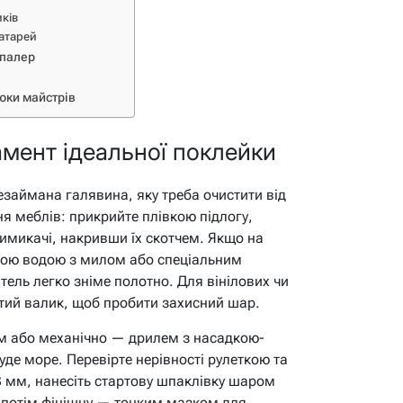
иків
батарей
шпалер
рюки майстрів
амент ідеальної поклейки
езаймана галявина, яку треба очистити від
ня меблів: прикрийте плівкою підлогу,
вимикачі, накривши їх скотчем. Якщо на
еплою водою з милом або спеціальним
ель легко зніме полотно. Для вінілових чи
тий валик, щоб пробити захисний шар.
ом або механічно — дрилем з насадкою-
буде море. Перевірте нерівності рулеткою та
 мм, нанесіть стартову шпаклівку шаром
 потім фінішну — тонким мазком для