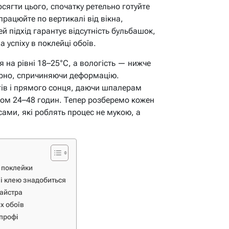
сягти цього, спочатку ретельно готуйте
працюйте по вертикалі від вікна,
й підхід гарантує відсутність бульбашок,
 успіху в поклейці обоїв.
 на рівні 18–25°C, а вологість — нижче
ірно, спричиняючи деформацію.
гів і прямого сонця, даючи шпалерам
ягом 24–48 годин. Тепер розберемо кожен
ами, які роблять процес не мукою, а
ї поклейки
 і клею знадобиться
майстра
х обоїв
 профі