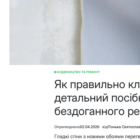
БУДІВНИЦТВО ТА РЕМОНТ
ОПУБЛІКУВАТИ
У
Як правильно кле
детальний посіб
бездоганного р
Оприлюднено
02.04.2026
від
Понька Святосла
Гладкі стіни з новими обоями перет