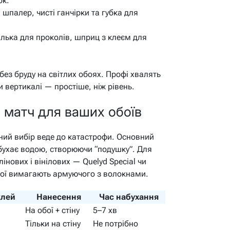
ок.
 шпалер, чисті ганчірки та губка для
лька для проколів, шприц з клеєм для
без бруду на світлих обоях. Профі хвалять
 вертикалі — простіше, ніж рівень.
й матч для ваших обоїв
ний вибір веде до катастрофи. Основний
бухає водою, створюючи “подушку”. Для
нових і вінілових — Quelyd Special чи
обої вимагають армуючого з волокнами.
клей
Нанесення
Час набухання
На обої + стіну
5–7 хв
Тільки на стіну
Не потрібно