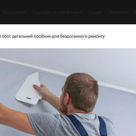
Подорожі
Поради та лайфхаки
Спорт
Фінанси
и обої: детальний посібник для бездоганного ремонту