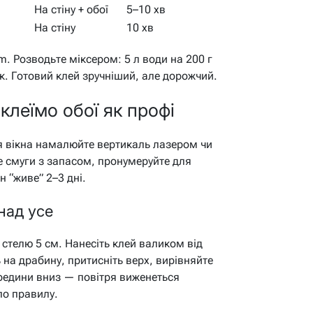
На стіну + обої
5–10 хв
На стіну
10 хв
om. Розводьте міксером: 5 л води на 200 г
к. Готовий клей зручніший, але дорожчий.
 клеїмо обої як профі
ля вікна намалюйте вертикаль лазером чи
е смуги з запасом, пронумеруйте для
н “живе” 2–3 дні.
над усе
а стелю 5 см. Нанесіть клей валиком від
ь на драбину, притисніть верх, вирівняйте
ередини вниз — повітря виженеться
о правилу.