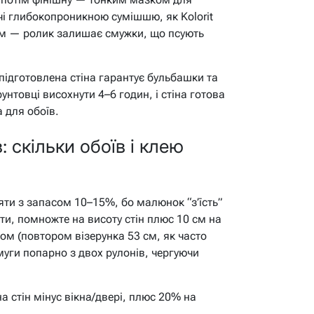
ічі глибокопроникною сумішшю, як Kolorit
ем — ролик залишає смужки, що псують
підготовлена стіна гарантує бульбашки та
унтовці висохнути 4–6 годин, і стіна готова
 для обоїв.
: скільки обоїв і клею
ти з запасом 10–15%, бо малюнок “з’їсть”
ти, помножте на висоту стін плюс 10 см на
том (повтором візерунка 53 см, як часто
муги попарно з двох рулонів, чергуючи
а стін мінус вікна/двері, плюс 20% на