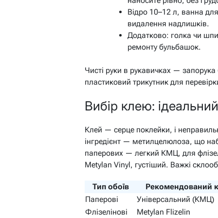
наносите рівно, без груд
Відро 10–12 л, ванна для
видалення надлишків.
Додатково: голка чи шпи
ремонту бульбашок.
Чисті руки в рукавичках — запорука 
пластиковий трикутник для перевірки
Вибір клею: ідеальни
Клей — серце поклейки, і неправиль
інгредієнт — метилцелюлоза, що на
паперових — легкий КМЦ, для флізелі
Metylan Vinyl, густіший. Важкі скло
Тип обоїв
Рекомендований 
Паперові
Універсальний (КМЦ)
Флізелінові
Metylan Flizelin