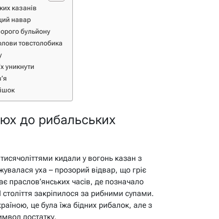
ьких казанів
щий навар
зорого бульйону
голови товстолобика
у
їх уникнути
в’я
фішок
іх юх до рибальських
 тисячоліттями кидали у вогонь казан з
жувалася уха – прозорий відвар, що гріє
гає праслов’янських часів, де позначало
II століття закріпилося за рибними супами.
раїною, це була їжа бідних рибалок, але з
имвол достатку.