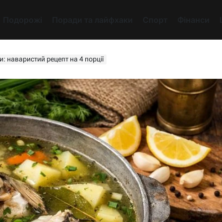
Подорожі
Поради та лайфхаки
Спорт
Фінанси
и: наваристий рецепт на 4 порції