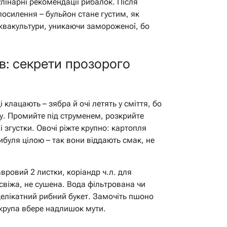
лінарні рекомендації рибалок. Після
 посилення – бульйон стане густим, як
 аквакультури, уникаючи замороженої, бо
ів: секрети прозорого
клацають – зябра й очі летять у сміття, бо
ду. Промийте під струменем, розкрийте
 згустки. Овочі ріжте крупно: картопля
буля цілою – так вони віддають смак, не
авровий 2 листки, коріандр ч.л. для
 свіжа, не сушена. Вода фільтрована чи
делікатний рибний букет. Замочіть пшоно
– крупа вбере надлишок мути.