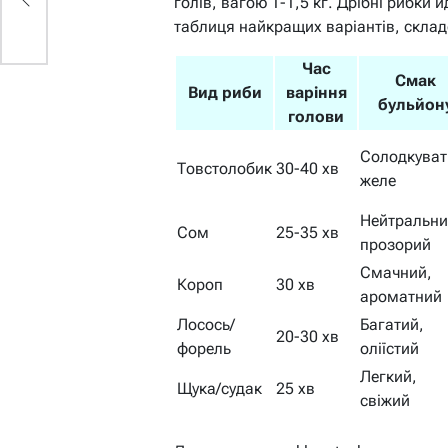
голів, вагою 1-1,5 кг. Дрібні рибки й
таблиця найкращих варіантів, складе
Час
Смак
Вид риби
варіння
бульйон
голови
Солодкуват
Товстолобик
30-40 хв
желе
Нейтральни
Сом
25-35 хв
прозорий
Смачний,
Короп
30 хв
ароматний
Лосось/
Багатий,
20-30 хв
форель
оліїстий
Легкий,
Щука/судак
25 хв
свіжий