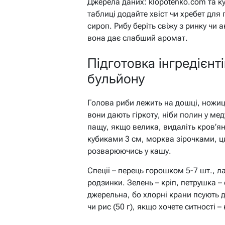
Джерела даних: klopotenko.com та ку
таблиці додайте хвіст чи хребет для
сироп. Рибу беріть свіжу з ринку чи
вона дає слабший аромат.
Підготовка інгредієнт
бульйону
Голова риби лежить на дошці, ножиці 
вони дають гіркоту, ніби полин у ме
пащу, якщо велика, видаліть кров’яні
кубиками 3 см, морква зірочками, ци
розварюючись у кашу.
Спеції – перець горошком 5-7 шт., л
родзинки. Зелень – кріп, петрушка –
джерельна, бо хлорні крани псують 
чи рис (50 г), якщо хочете ситності 