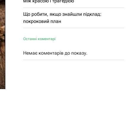
між красою і трагедією
Що робити, якщо знайшли підклад:
покроковий план
Останні коментарі
Немає коментарів до показу.