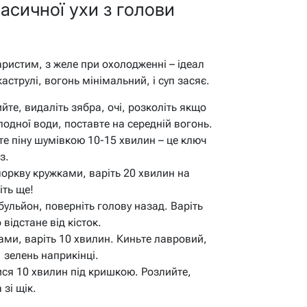
асичної ухи з голови
аристим, з желе при охолодженні – ідеал
каструлі, вогонь мінімальний, і суп засяє.
йте, видаліть зябра, очі, розколіть якщо
лодної води, поставте на середній вогонь.
те піну шумівкою 10-15 хвилин – це ключ
з.
моркву кружками, варіть 20 хвилин на
іть ще!
 бульйон, поверніть голову назад. Варіть
відстане від кісток.
ми, варіть 10 хвилин. Киньте лавровий,
 зелень наприкінці.
ися 10 хвилин під кришкою. Розлийте,
зі щік.