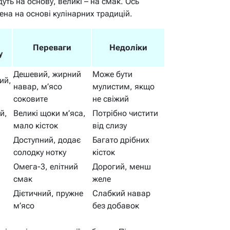
дуть на основу, великі – на смак. Ось
на на основі кулінарних традицій.
Переваги
Недоліки
у
Дешевий, жирний
Може бути
ий,
навар, м’ясо
мулистим, якщо
соковите
не свіжий
й,
Великі щоки м’яса,
Потрібно чистити
мало кісток
від слизу
Доступний, додає
Багато дрібних
солодку нотку
кісток
Омега-3, елітний
Дорогий, менш
смак
желе
Дієтичний, пружне
Слабкий навар
м’ясо
без добавок