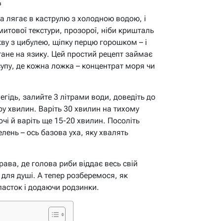
в
а лягає в каструлю з холодною водою, і
итової текстури, прозорої, ніби кришталь
кву з цибулею, щіпку перцю горошком – і
тане на язику. Цей простий рецепт займає
 супу, де кожна ложка – концентрат моря чи
егідь, залийте 3 літрами води, доведіть до
ру хвилин. Варіть 30 хвилин на тихому
вочі й варіть ще 15-20 хвилин. Посоліть
елень – ось базова уха, яку хвалять
рава, де голова риби віддає весь свій
 для душі. А тепер розберемося, як
пасток і додаючи родзинки.