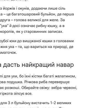
 з йоржів і окунів, додаючи лише сіль
уха – це багатошаровий бульйон, де перша
 друга – голова великої для желе. За
 “уха” й досі означає рибну юшку, а в
 коропів, як у старовинних записах.
 грубої юхи до вишуканої юшки з головами
ня уха – та, що вариться на природі, де
шматочок.
ва дасть найкращий навар
 для ухи, бо їхні кістки багаті желатином,
дова подушка. Річкова риба перевершує
ає розкоші. Обирайте свіжу: зябра червоні,
гіркота зіпсує все.
для 3 л бульйону вистачить 1-2 великих