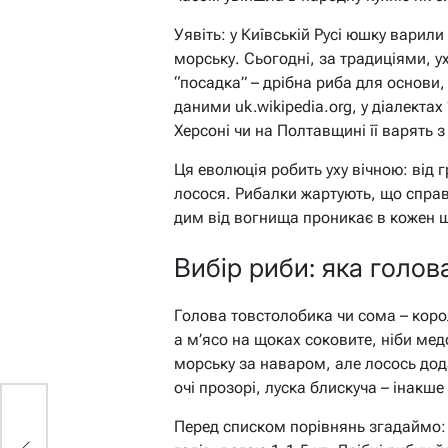
Уявіть: у Київській Русі юшку варили
морську. Сьогодні, за традиціями, 
“посадка” – дрібна риба для основи,
даними uk.wikipedia.org, у діалектах
Херсоні чи на Полтавщині її варять з
Ця еволюція робить уху вічною: від
лосося. Рибалки жартують, що справж
дим від вогнища проникає в кожен 
Вибір риби: яка голо
Голова товстолобика чи сома – королі
а м’ясо на щоках соковите, ніби ме
морську за наваром, але лосось дод
очі прозорі, луска блискуча – інакше 
Перед списком порівнянь згадаймо: 