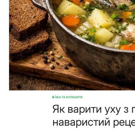
ЇЖА ТА КУЛІНАРІЯ
ОПУБЛІКУВАТИ
У
Як варити уху з 
наваристий реце