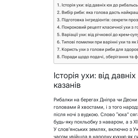
Історія ухи: від давніх юх до рибальс
Вибір риби: яка голова дасть найкра
Підготовка інгредієнтів: секрети про
Покроковий рецепт класичної ухи з 
Варіації ухи: від річкової до крем-суп
Типові помилки при варінні ухи та як 
Користь ухи з голови риби для здоро
Поради щодо подачі, зберігання та 
Історія ухи: від давн
казанів
Рибалки на берегах Дніпра чи Десни
головами й хвостами, і з того народ
після ночі з вудкою. Слово “юха” ся
будь-яку похльобку з наваром, а з X
У слов’янських землях, включно з Ук
часом увійшла в народну кухню як с