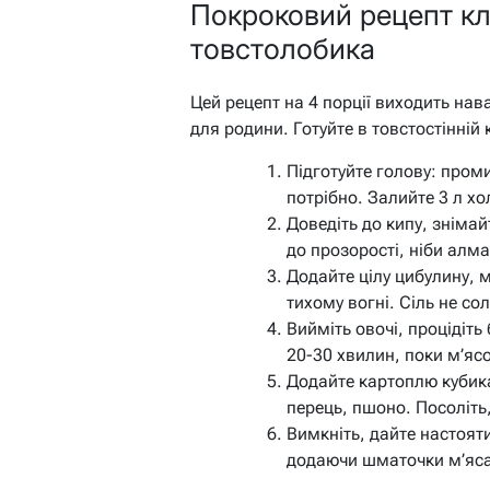
Покроковий рецепт кл
товстолобика
Цей рецепт на 4 порції виходить нав
для родини. Готуйте в товстостінній 
Підготуйте голову: проми
потрібно. Залийте 3 л хо
Доведіть до кипу, знімай
до прозорості, ніби алма
Додайте цілу цибулину, 
тихому вогні. Сіль не сол
Вийміть овочі, процідіть
20-30 хвилин, поки м’ясо 
Додайте картоплю кубика
перець, пшоно. Посоліть,
Вимкніть, дайте настоят
додаючи шматочки м’яса 