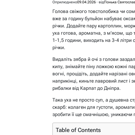
Оприлюднено
09.04.2026
від
Понька Святосла
Голова свіжого товстолобика чи сом
вже за годину бульйон набуває оксам
річки. Додайте пару картоплин, мор
уха готова, ароматна, з м’ясом, що 
1-1,5 години, виходить на 3-4 літри
річки.
Видаліть зябра й очі з голови заздал
кипу, знімайте піну ложкою кожні па
вогні, процідіть, додайте нарізані о
наприкінці, киньте лавровий лист і з
рибалки від Карпат до Дніпра.
Така уха не просто суп, а душевна ст
скарб: колаген для густоти, аромати
зробити її ще смачнішою, уникаючи 
Table of Contents