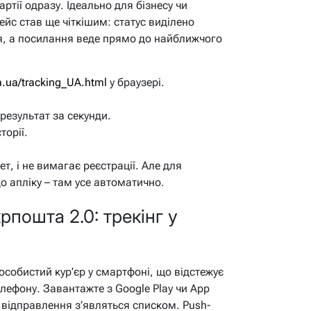
артії одразу. Ідеально для бізнесу чи
ейс став ще чіткішим: статус виділено
я, а посилання веде прямо до найближчого
a.ua/tracking_UA.html
у браузері.
 результат за секунди.
торії.
ет, і не вимагає реєстрації. Але для
о апліку – там усе автоматично.
пошта 2.0: трекінг у
 особистий кур’єр у смартфоні, що відстежує
ефону. Завантажте з Google Play чи App
ші відправлення з’являться списком. Push-