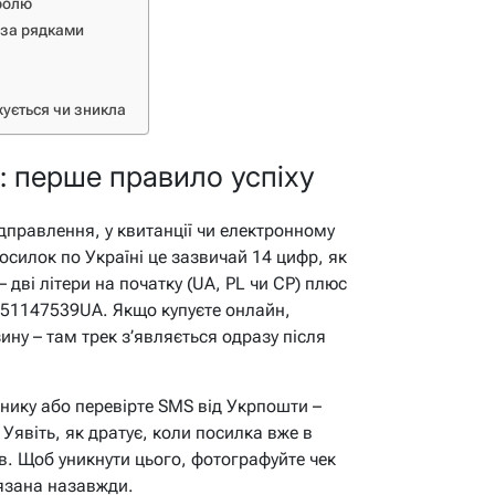
тролю
 за рядками
жується чи зникла
: перше правило успіху
дправлення, у квитанції чи електронному
посилок по Україні це зазвичай 14 цифр, як
дві літери на початку (UA, PL чи CP) плюс
051147539UA. Якщо купуєте онлайн,
ину – там трек з’являється одразу після
нику або перевірте SMS від Укрпошти –
.
Уявіть, як дратує, коли посилка вже в
в.
Щоб уникнути цього, фотографуйте чек
’язана назавжди.