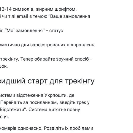
 13-14 символів, жирним шрифтом.
і чи тілі email з темою “Ваше замовлення
л “Мої замовлення” – статус
матично для зареєстрованих відправлень.
трекінгу. Тепер обирайте зручний спосіб –
шок.
видший старт для трекінгу
системи відстеження Укрпошти, де
Перейдіть за посиланням, введіть трек у
“Відстежити”. Система витягне повну
ісця.
номерів одночасно. Розділіть їх пробілами