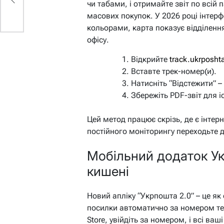
чи табами, і отримайте звіт по всій п
масових покупок. У 2026 році інтерф
кольорами, карта показує відділенн
офісу.
Відкрийте
track.ukrposht
Вставте трек-номер(и).
Натисніть “Відстежити” –
Збережіть PDF-звіт для іс
Цей метод працює скрізь, де є інтерн
постійного моніторингу переходьте д
Мобільний додаток Укр
кишені
Новий апліку “Укрпошта 2.0” – це як
посилки автоматично за номером тел
Store, увійдіть за номером, і всі ва