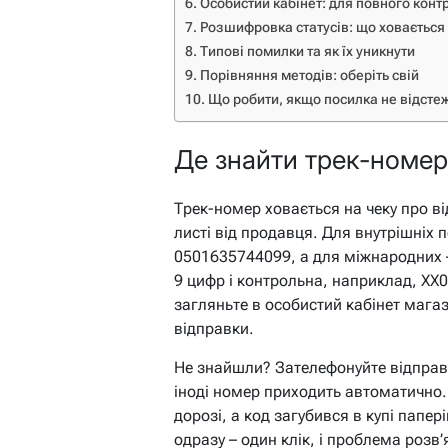
Особистий кабінет: для повного кон
Розшифровка статусів: що ховається
Типові помилки та як їх уникнути
Порівняння методів: оберіть свій
Що робити, якщо посилка не відсте
Де знайти трек-номер
Трек-номер ховається на чеку про ві
листі від продавця. Для внутрішніх 
0501635744099, а для міжнародних – 
9 цифр і контрольна, наприклад, XX
загляньте в особистий кабінет магаз
відправки.
Не знайшли? Зателефонуйте відправ
іноді номер приходить автоматично
дорозі, а код загубився в купі папері
одразу – один клік, і проблема розв