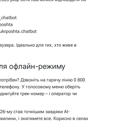
_chatbot
rposhta
ukrposhta.chatbot
аузера. Ідеально для тих, хто живе в
для офлайн-режиму
потрібен? Дзвоніть на гарячу лінію 0 800
 телефону. У голосовому меню оберіть
одиктуйте трек-номер – і оператор чи
026-му став точнішим завдяки AI-
вилини, і знатимете все. Корисно в селах