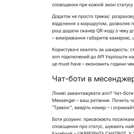
сповіщення при кожній зміні статусу 
Додаток не просто трекає: розрахову
відділення з маршрутом, дозволяє 
році додали сканер QR-коду з чеку д
– вимірювання габаритів камерою, щ
Користувачі хвалять за швидкість: с
апп підключений до API Укрпошти на
це must-have – економить години чек
Чат-боти в месенджера
Ліниві завантажувати апп? Чат-боти 
Messenger – ваш рятівник. Почніть ча
“Трекінг”, введіть номер – і отримайт
Боти розумні: присвоюють посилкам 
сповіщення про статус, шукають най
Facebook – UKRPOSHTA.CHATBOT. У 2