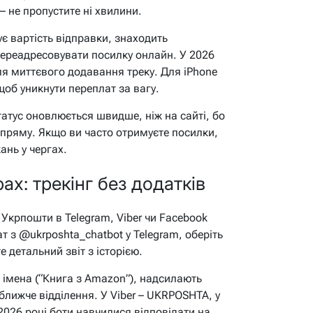
– не пропустите ні хвилини.
є вартість відправки, знаходить
переадресовувати посилку онлайн. У 2026
ля миттєвого додавання треку. Для iPhone
об уникнути переплат за вагу.
татус оновлюється швидше, ніж на сайті, бо
пряму. Якщо ви часто отримуєте посилки,
ань у чергах.
х: трекінг без додатків
Укрпошти в Telegram, Viber чи Facebook
т з @ukrposhta_chatbot у Telegram, оберіть
е детальний звіт з історією.
імена (“Книга з Amazon”), надсилають
ближче відділення. У Viber – UKRPOSHTA, у
026 році боти навчилися відповідати на