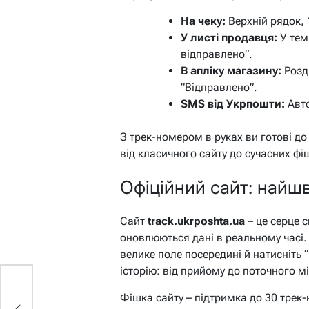
На чеку:
Верхній рядок,
У листі продавця:
У тем
відправлено”.
В апліку магазину:
Розді
“Відправлено”.
SMS від Укрпошти:
Авто
З трек-номером в руках ви готові до 
від класичного сайту до сучасних фі
Офіційний сайт: найш
Сайт
track.ukrposhta.ua
– це серце 
оновлюються дані в реальному часі. 
велике поле посередині й натисніть 
історію: від прийому до поточного м
Фішка сайту – підтримка до 30 трек-