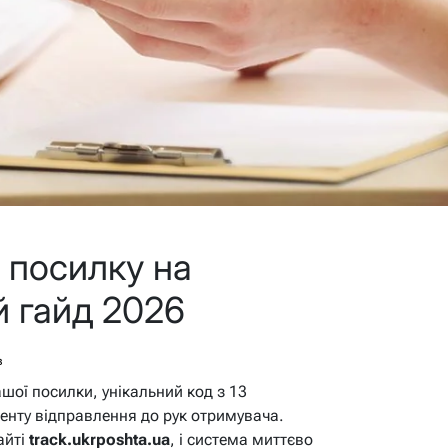
и посилку на
й гайд 2026
в
шої посилки, унікальний код з 13
менту відправлення до рук отримувача.
айті
track.ukrposhta.ua
, і система миттєво