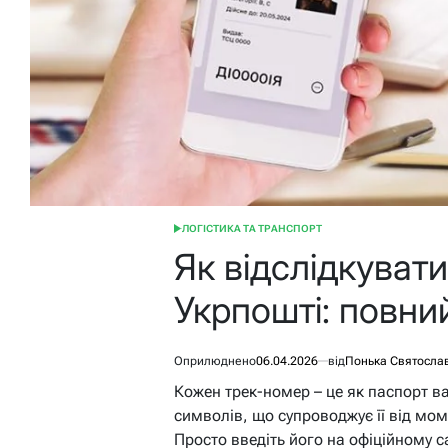
ЛОГІСТИКА ТА ТРАНСПОРТ
ОПУБЛІКУВАТИ
У
Як відслідкуват
Укрпошті: повни
Оприлюднено
06.04.2026
від
Понька Святосла
Кожен трек-номер – це як паспорт ва
символів, що супроводжує її від мо
Просто введіть його на офіційному с