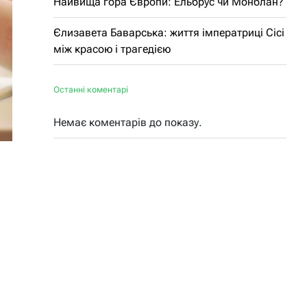
Найвища гора Європи: Ельбрус чи Монблан?
Єлизавета Баварська: життя імператриці Сісі
між красою і трагедією
Останні коментарі
Немає коментарів до показу.