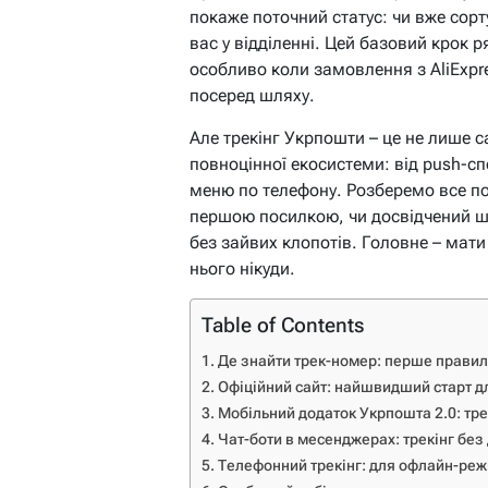
покаже поточний статус: чи вже сорт
вас у відділенні. Цей базовий крок р
особливо коли замовлення з AliExpr
посеред шляху.
Але трекінг Укрпошти – це не лише са
повноцінної екосистеми: від push-сп
меню по телефону. Розберемо все по
першою посилкою, чи досвідчений ш
без зайвих клопотів. Головне – мати
нього нікуди.
Table of Contents
Де знайти трек-номер: перше правил
Офіційний сайт: найшвидший старт дл
Мобільний додаток Укрпошта 2.0: тре
Чат-боти в месенджерах: трекінг без
Телефонний трекінг: для офлайн-ре