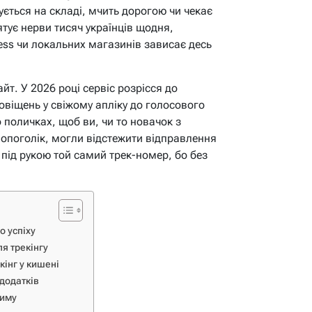
ується на складі, мчить дорогою чи чекає
ятує нерви тисяч українців щодня,
ess чи локальних магазинів зависає десь
йт. У 2026 році сервіс розрісся до
овіщень у свіжому апліку до голосового
 поличках, щоб ви, чи то новачок з
опоголік, могли відстежити відправлення
 під рукою той самий трек-номер, бо без
о успіху
я трекінгу
кінг у кишені
 додатків
жиму