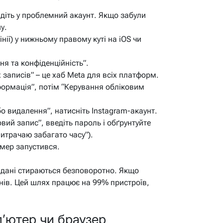
йдіть у проблемний акаунт. Якщо забули
у.
інії) у нижньому правому куті на iOS чи
я та конфіденційність”.
 записів” – це хаб Meta для всіх платформ.
формація”, потім “Керування обліковим
о видалення”, натисніть Instagram-акаунт.
вий запис”, введіть пароль і обґрунтуйте
витрачаю забагато часу”).
ймер запустився.
дані стираються безповоротно. Якщо
днів. Цей шлях працює на 99% пристроїв,
’ютер чи браузер