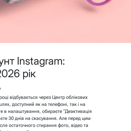
нт Instagram:
2026 рік
в
році відбувається через Центр облікових
лях, доступний як на телефоні, так і на
те в налаштування, обираєте “Деактивація
аєте 30 днів на скасування. Але перед цим
ісля остаточного стирання фото, відео та