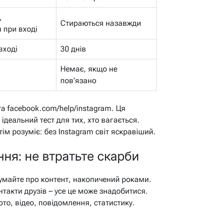
,
Стираються назавжди
 при вході
вході
30 днів
Немає, якщо не
пов’язано
а facebook.com/help/instagram. Ця
ідеальний тест для тих, хто вагається.
тім розуміє: без Instagram світ яскравіший.
ня: не втратьте скарби
умайте про контент, накопичений роками.
нтакти друзів – усе це може знадобитися.
ото, відео, повідомлення, статистику.