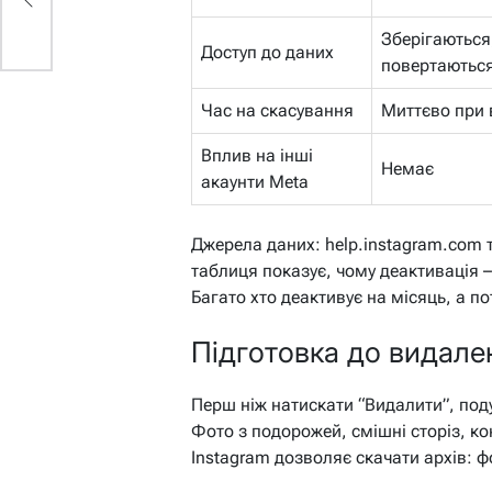
Зберігаються
Доступ до даних
повертаються
Час на скасування
Миттєво при 
Вплив на інші
Немає
акаунти Meta
Джерела даних: help.instagram.com т
таблиця показує, чому деактивація – 
Багато хто деактивує на місяць, а по
Підготовка до видален
Перш ніж натискати “Видалити”, под
Фото з подорожей, смішні сторіз, ко
Instagram дозволяє скачати архів: ф