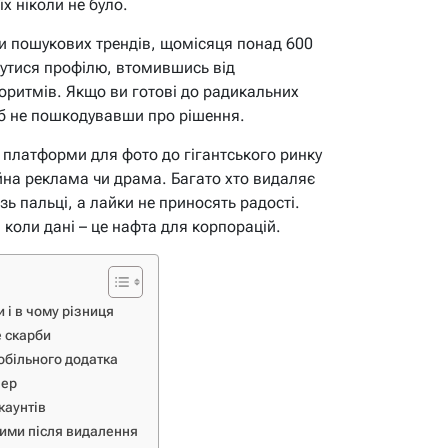
х ніколи не було.
и пошукових трендів, щомісяця понад 600
бутися профілю, втомившись від
горитмів. Якщо ви готові до радикальних
щоб не пошкодувавши про рішення.
ї платформи для фото до гігантського ринку
ійна реклама чи драма. Багато хто видаляє
ізь пальці, а лайки не приносять радості.
, коли дані – це нафта для корпорацій.
 і в чому різниця
е скарби
обільного додатка
зер
каунтів
ними після видалення