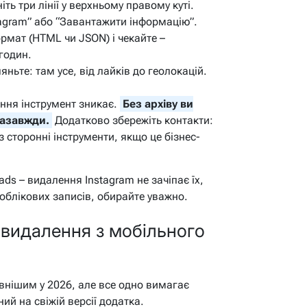
іть три лінії у верхньому правому куті.
stagram” або “Завантажити інформацію”.
ормат (HTML чи JSON) і чекайте –
годин.
яньте: там усе, від лайків до геолокацій.
ення інструмент зникає.
Без архіву ви
назавжди.
Додатково збережіть контакти:
з сторонні інструменти, якщо це бізнес-
ads – видалення Instagram не зачіпає їх,
 облікових записів, обирайте уважно.
 видалення з мобільного
тивнішим у 2026, але все одно вимагає
ий на свіжій версії додатка.