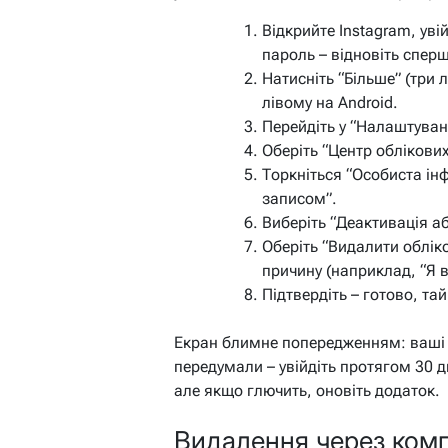
Відкрийте Instagram, уві
пароль – відновіть сперш
Натисніть “Більше” (три л
лівому на Android.
Перейдіть у “Налаштуванн
Оберіть “Центр облікових
Торкніться “Особиста ін
записом”.
Виберіть “Деактивація аб
Оберіть “Видалити обліко
причину (наприклад, “Я 
Підтвердіть – готово, та
Екран блимне попередженням: ваші 
передумали – увійдіть протягом 30 
але якщо глючить, оновіть додаток.
Видалення через комп