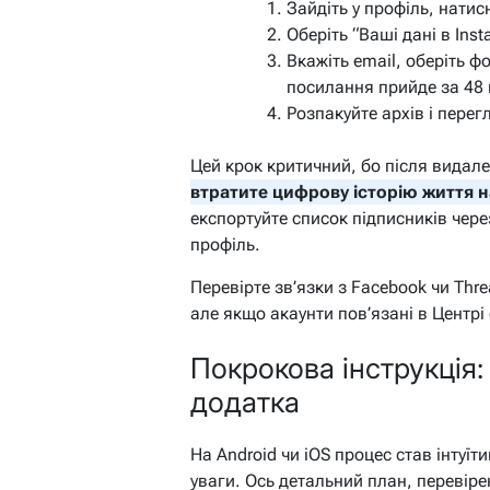
Зайдіть у профіль, натисн
Оберіть “Ваші дані в In
Вкажіть email, оберіть ф
посилання прийде за 48 
Розпакуйте архів і перегл
Цей крок критичний, бо після видал
втратите цифрову історію життя 
експортуйте список підписників чере
профіль.
Перевірте зв’язки з Facebook чи Thre
але якщо акаунти пов’язані в Центрі
Покрокова інструкція:
додатка
На Android чи iOS процес став інтуї
уваги. Ось детальний план, перевірен