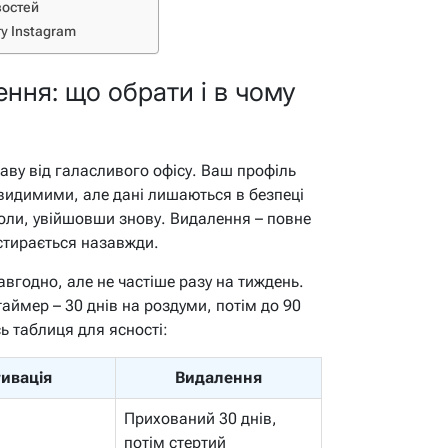
востей
у Instagram
ння: що обрати і в чому
каву від галасливого офісу. Ваш профіль
евидимими, але дані лишаються в безпеці
оли, увійшовши знову. Видалення – повне
 стирається назавжди.
авгодно, але не частіше разу на тиждень.
аймер – 30 днів на роздуми, потім до 90
ь таблиця для ясності:
ивація
Видалення
Прихований 30 днів,
потім стертий