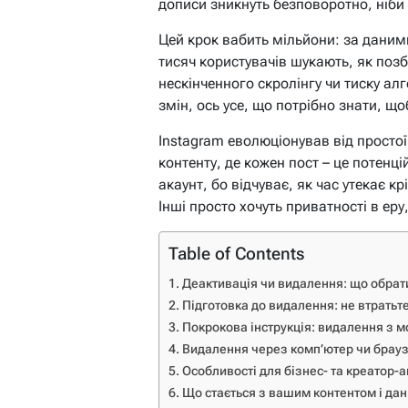
дописи зникнуть безповоротно, ніби ї
Цей крок вабить мільйони: за даним
тисяч користувачів шукають, як поз
нескінченного скролінгу чи тиску ал
змін, ось усе, що потрібно знати, 
Instagram еволюціонував від просто
контенту, де кожен пост – це потенц
акаунт, бо відчуває, як час утекає кр
Інші просто хочуть приватності в еру
Table of Contents
Деактивація чи видалення: що обрати
Підготовка до видалення: не втратьт
Покрокова інструкція: видалення з м
Видалення через комп’ютер чи брау
Особливості для бізнес- та креатор-а
Що стається з вашим контентом і да