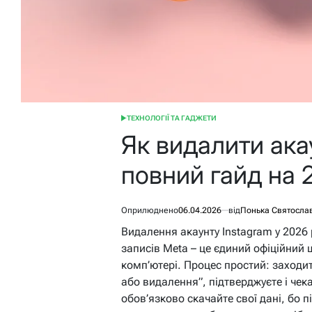
ТЕХНОЛОГІЇ ТА ГАДЖЕТИ
ОПУБЛІКУВАТИ
У
Як видалити акау
повний гайд на 
Оприлюднено
06.04.2026
від
Понька Святосла
Видалення акаунту Instagram у 2026 
записів Meta – це єдиний офіційний ш
комп’ютері. Процес простий: заходи
або видалення”, підтверджуєте і чек
обов’язково скачайте свої дані, бо п