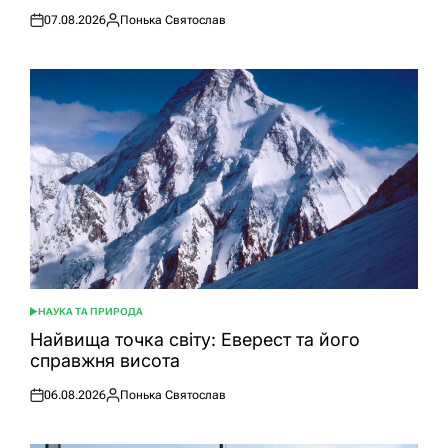
07.08.2026
Понька Святослав
Оприлюднено
Опубліковано
НАУКА ТА ПРИРОДА
ОПУБЛІКУВАТИ
У
Найвища точка світу: Еверест та його
справжня висота
06.08.2026
Понька Святослав
Оприлюднено
Опубліковано