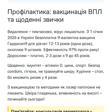
Профілактика: вакцинація ВПЛ
та щоденні звички
Видалення – тимчасово, вірус лишається. З 1 січня
2026 в Україні безоплатна 9-валентна вакцина
Гардасил9 для дівчат 12-13 років (одна доза),
охоплює 9 штамів. Ефективність 97% проти раку!
Дорослим – платно, 2-3 дози з 9 до 45 років.
Щоденно: імунітет – вітамін D, цинк, спорт. Безпід
condom, гігієна, не травмуйте шкіру. Куріння – стоп,
бо множить ризик у 4 рази.
З вакцинацією та методами як лазер папіломи не
лякають. Шкіра гладенька, впевненість на висоті –
починайте сьогодні!
Пам’ятайте: консультація дерматолога –