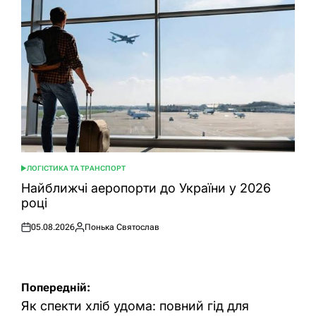
ЛОГІСТИКА ТА ТРАНСПОРТ
ОПУБЛІКУВАТИ
У
Найближчі аеропорти до України у 2026
році
05.08.2026
Понька Святослав
Оприлюднено
Опубліковано
Навігація
Попередній:
записів
Як спекти хліб удома: повний гід для