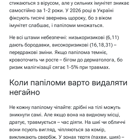
стикаються з вірусом, але у сильних імунітет зникає
самостійно за 1-2 роки. У 2026 році в Україні
фіксують тисячі звернень щороку, бо з віком
імунітет слабшає, і папіломи множаться.
Не всі штами небезпечні: низькоризикові (6,11)
дають бородавки, високоризикові (16,18,31) –
передракові зміни. Якщо папілома темніє,
кровоточить чи росте – бігом до дерматолога, бо
ризик малігнізації сягає 1-5% при травмах.
Коли папіломи варто видаляти
негайно
Не кожну папілому чіпайте: дрібні на тілі можуть
зникнути самі. Але якщо вона на видному місці,
дратує, травмується – час діяти. На шиї чи обличчі
вони псують вигляд, чіпляються за комір,
викликають свербіж. У зонах тертя (пахви, шия) –