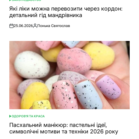
ОПУБЛІКУВАТИ
У
Які ліки можна перевозити через кордон:
детальний гід мандрівника
25.06.2026
Понька Святослав
Оприлюднено
Опубліковано
ЗДОРОВ'Я ТА КРАСА
ОПУБЛІКУВАТИ
У
Пасхальний манікюр: пастельні ідеї,
символічні мотиви та техніки 2026 року