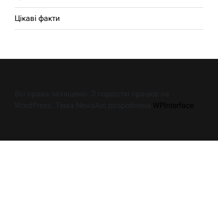
Цікаві факти
Всі права захищено. З гордістю працює на
WordPress. Тема NewsArc розроблена
WPInterface
.