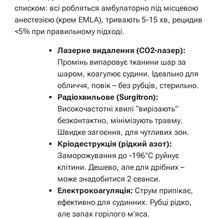
списком: всі робляться амбулаторно під місцевою
анестезією (крем EMLA), тривають 5-15 хв, рецидив
<5% при правильному підході.
Лазерне видалення (CO2-лазер):
Промінь випаровує тканини шар за
шаром, коагулює судини. Ідеально для
обличчя, повік – без рубців, стерильно.
Радіохвильове (Surgitron):
Високочастотні хвилі “вирізають”
безконтактно, мінімізують травму.
Швидке загоєння, для чутливих зон.
Кріодеструкція (рідкий азот):
Заморожування до -196°C руйнує
клітини. Дешево, але для дрібних –
може знадобитися 2 сеанси.
Електрокоагуляція:
Струм припікає,
ефективно для судинних. Рубці рідко,
але запах горілого м’яса.