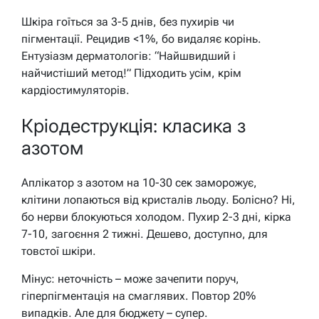
Шкіра гоїться за 3-5 днів, без пухирів чи
пігментації. Рецидив <1%, бо видаляє корінь.
Ентузіазм дерматологів: “Найшвидший і
найчистіший метод!” Підходить усім, крім
кардіостимуляторів.
Кріодеструкція: класика з
азотом
Аплікатор з азотом на 10-30 сек заморожує,
клітини лопаються від кристалів льоду. Болісно? Ні,
бо нерви блокуються холодом. Пухир 2-3 дні, кірка
7-10, загоєння 2 тижні. Дешево, доступно, для
товстої шкіри.
Мінус: неточність – може зачепити поруч,
гіперпігментація на смаглявих. Повтор 20%
випадків. Але для бюджету – супер.