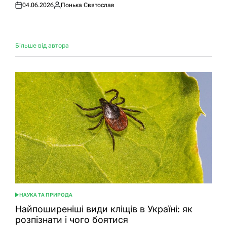
04.06.2026
Понька Святослав
Оприлюднено
Опубліковано
Більше від автора
НАУКА ТА ПРИРОДА
ОПУБЛІКУВАТИ
У
Найпоширеніші види кліщів в Україні: як
розпізнати і чого боятися