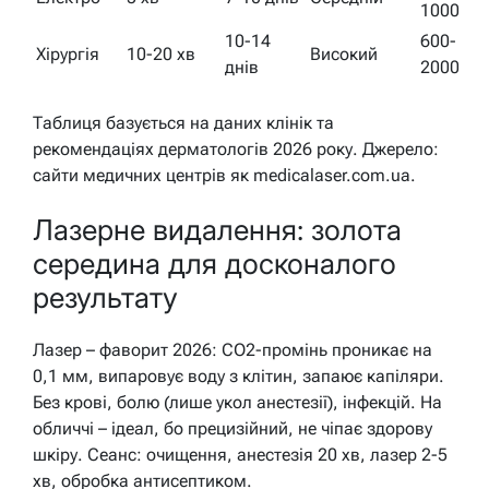
1000
10-14
600-
Хірургія
10-20 хв
Високий
днів
2000
Таблиця базується на даних клінік та
рекомендаціях дерматологів 2026 року. Джерело:
сайти медичних центрів як medicalaser.com.ua.
Лазерне видалення: золота
середина для досконалого
результату
Лазер – фаворит 2026: CO2-промінь проникає на
0,1 мм, випаровує воду з клітин, запаює капіляри.
Без крові, болю (лише укол анестезії), інфекцій. На
обличчі – ідеал, бо прецизійний, не чіпає здорову
шкіру. Сеанс: очищення, анестезія 20 хв, лазер 2-5
хв, обробка антисептиком.