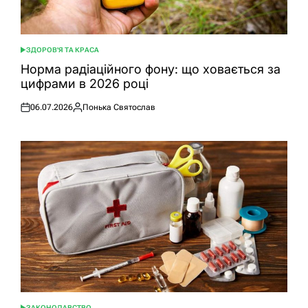
ЗДОРОВ'Я ТА КРАСА
ОПУБЛІКУВАТИ
У
Норма радіаційного фону: що ховається за
цифрами в 2026 році
06.07.2026
Понька Святослав
Оприлюднено
Опубліковано
ЗАКОНОДАВСТВО