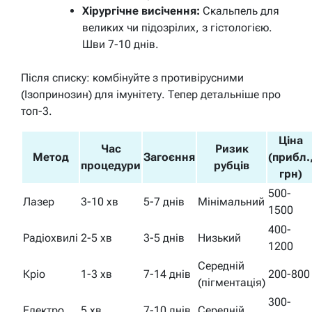
Хірургічне висічення:
Скальпель для
великих чи підозрілих, з гістологією.
Шви 7-10 днів.
Після списку: комбінуйте з противірусними
(Ізопринозин) для імунітету. Тепер детальніше про
топ-3.
Ціна
Час
Ризик
Метод
Загоєння
(прибл.
процедури
рубців
грн)
500-
Лазер
3-10 хв
5-7 днів
Мінімальний
1500
400-
Радіохвилі
2-5 хв
3-5 днів
Низький
1200
Середній
Кріо
1-3 хв
7-14 днів
200-800
(пігментація)
300-
Електро
5 хв
7-10 днів
Середній