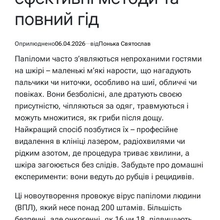
повний гід
Оприлюднено
06.04.2026
від
Понька Святослав
Папіломи часто з’являються непроханими гостями
на шкірі – маленькі м’які нарости, що нагадують
пальчики чи ниточки, особливо на шиї, обличчі чи
повіках. Вони безболісні, але дратують своєю
присутністю, чіпляються за одяг, травмуються і
можуть множитися, як гриби після дощу.
Найкращий спосіб позбутися їх – професійне
видалення в клініці лазером, радіохвилями чи
рідким азотом, де процедура триває хвилини, а
шкіра загоюється без слідів. Забудьте про домашні
експерименти: вони ведуть до рубців і рецидивів.
Ці новоутворення провокує вірус папіломи людини
(ВПЛ), який несе понад 200 штамів. Більшість
безпечні, але онкогенні, як 16 чи 18, підвищують