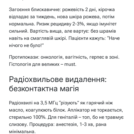
Загоєння блискавичне: рожевість 2 дні, кірочка
відпадає за тиждень, нова шкіра рожева, потім
нормальна. Ризик рецидиву 2-3%, якщо імунітет
сильний. Вартість вища, але вартує: без шрамів
навіть на смаглявій шкірі. Пацієнти кажуть: “Наче
нічого не було!”
Протипокази: онкологія, вагітність, герпес в зоні.
Гістологія для великих – must.
Радіохвильове видалення:
безконтактна магія
Радіохвилі на 3,5 МГц “різують” як гарячий ніж
масло, коагулюють білок. Аплікатор не торкається,
стерильно 100%. Для геніталій – топ, бо не травмує
слизову. Процедура: анестезія, 1-3 хв, рана
мінімальна.