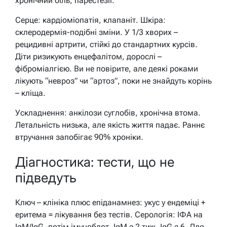
хронічний біль, парестезії.
Серце: кардіоміопатія, клапаніт. Шкіра:
склеродермія-подібні зміни. У 1/3 хворих –
рецидивні артрити, стійкі до стандартних курсів.
Діти ризикують енцефалітом, дорослі –
фіброміалгією. Ви не повірите, але деякі роками
лікують “невроз” чи “артоз”, поки не знайдуть корінь
– кліща.
Ускладнення: анкілози суглобів, хронічна втома.
Летальність низька, але якість життя падає. Раннє
втручання запобігає 90% хроніки.
Діагностика: тести, що не
підведуть
Ключ – клініка плюс епіданамнез: укус у ендеміці +
еритема = лікування без тестів. Серологія: ІФА на
IgM/IgG, потім імуноблот. IgM з 2 тиж, IgG з 6. Для