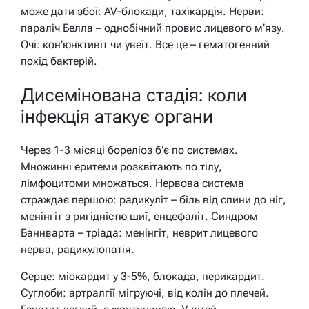
може дати збої: AV-блокади, тахікардія. Нерви:
параліч Белла – однобічний провис лицевого м’язу.
Очі: кон’юнктивіт чи увеїт. Все це – гематогенний
похід бактерій.
Дисемінована стадія: коли
інфекція атакує органи
Через 1-3 місяці бореліоз б’є по системах.
Множинні еритеми розквітають по тілу,
лімфоцитоми множаться. Нервова система
страждає першою: радикуліт – біль від спини до ніг,
менінгіт з ригідністю шиї, енцефаліт. Синдром
Баннварта – тріада: менінгіт, неврит лицевого
нерва, радикулопатія.
Серце: міокардит у 3-5%, блокада, перикардит.
Суглоби: артралгії мігруючі, від колін до плечей.