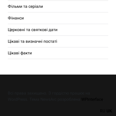
Фільми та серіали
Фінанси
Церковні та святкові дати
Цікаві та визначні постаті
Цікаві факти
Всі права захищено. З гордістю працює на
WordPress. Тема NewsArc розроблена
WPInterface
.
RU
UK