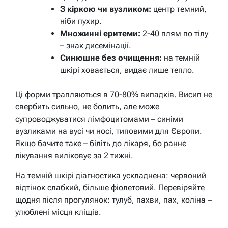
З кіркою чи вузликом:
центр темний,
ніби пухир.
Множинні еритеми:
2-40 плям по тілу
– знак дисемінації.
Синюшне без очищення:
на темній
шкірі ховається, видає лише тепло.
Ці форми трапляються в 70-80% випадків. Висип не
свербить сильно, не болить, але може
супроводжуватися лімфоцитомами – синіми
вузликами на вусі чи носі, типовими для Європи.
Якщо бачите таке – біліть до лікаря, бо раннє
лікування виліковує за 2 тижні.
На темній шкірі діагностика ускладнена: червоний
відтінок слабкий, більше фіолетовий. Перевіряйте
щодня після прогулянок: тулуб, пахви, пах, коліна –
улюблені місця кліщів.