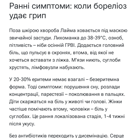
Ранні симптоми: коли бореліоз
удає грип
Поза шкірою хвороба Лайма ховається під маскою
звичайної застуди. Лихоманка до 38-39°C, озноб,
пітливість – ніби осінній ГРВІ. Додається головний
біль, що пульсує в скронях, втома, від якої не
хочеться вставати з ліжка. М’язи ниють, суглоби
хрустять, лімфовузли набухають.
У 20-30% еритеми немає взагалі – безеритемна
форма. Тоді симптоми: порушення сну, розлади
концентрації, парестезії – поколювання в пальцях.
Діти скаржаться на біль у животі чи голові. Жінки
частіше помічають втому, чоловіки – біль у
суглобах. Це рання локалізована стадія, 1-4 тижні
після укусу.
Без антибіотиків переходить у дисемінацію. Серце