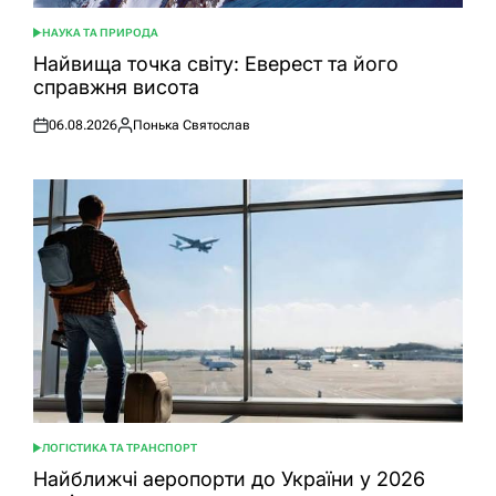
НАУКА ТА ПРИРОДА
ОПУБЛІКУВАТИ
У
Найвища точка світу: Еверест та його
справжня висота
06.08.2026
Понька Святослав
Оприлюднено
Опубліковано
ЛОГІСТИКА ТА ТРАНСПОРТ
ОПУБЛІКУВАТИ
У
Найближчі аеропорти до України у 2026