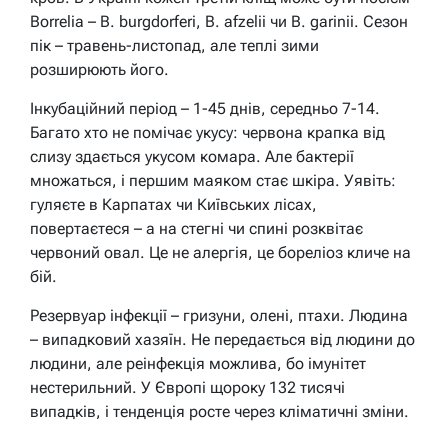
Borrelia – B. burgdorferi, B. afzelii чи B. garinii. Сезон
пік – травень-листопад, але теплі зими
розширюють його.
Інкубаційний період – 1-45 днів, середньо 7-14.
Багато хто не помічає укусу: червона крапка від
слизу здається укусом комара. Але бактерії
множаться, і першим маяком стає шкіра. Уявіть:
гуляєте в Карпатах чи Київських лісах,
повертаєтеся – а на стегні чи спині розквітає
червоний овал. Це не алергія, це бореліоз кличе на
бій.
Резервуар інфекції – гризуни, олені, птахи. Людина
– випадковий хазяїн. Не передається від людини до
людини, але реінфекція можлива, бо імунітет
нестерильний. У Європі щороку 132 тисячі
випадків, і тенденція росте через кліматичні зміни.