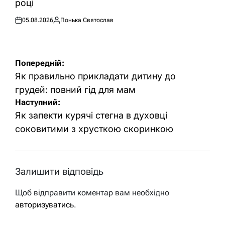
році
05.08.2026
Понька Святослав
Оприлюднено
Опубліковано
Навігація
Попередній:
записів
Як правильно прикладати дитину до
грудей: повний гід для мам
Наступний:
Як запекти курячі стегна в духовці
соковитими з хрусткою скоринкою
Залишити відповідь
Щоб відправити коментар вам необхідно
авторизуватись
.