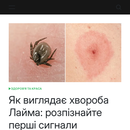
Перейти
до
вмісту
ЗДОРОВ'Я ТА КРАСА
ОПУБЛІКУВАТИ
У
Як виглядає хвороба
Лайма: розпізнайте
перші сигнали