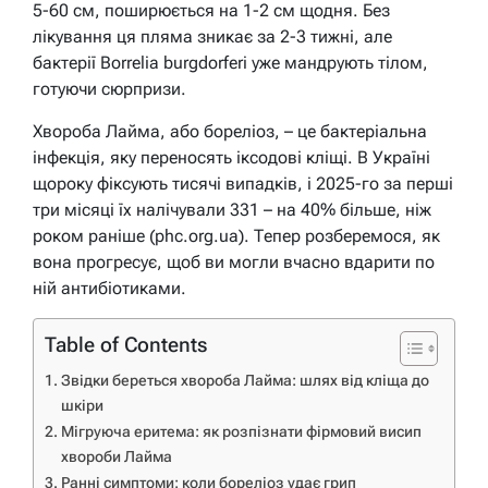
5-60 см, поширюється на 1-2 см щодня. Без
лікування ця пляма зникає за 2-3 тижні, але
бактерії Borrelia burgdorferi уже мандрують тілом,
готуючи сюрпризи.
Хвороба Лайма, або бореліоз, – це бактеріальна
інфекція, яку переносять іксодові кліщі. В Україні
щороку фіксують тисячі випадків, і 2025-го за перші
три місяці їх налічували 331 – на 40% більше, ніж
роком раніше (phc.org.ua). Тепер розберемося, як
вона прогресує, щоб ви могли вчасно вдарити по
ній антибіотиками.
Table of Contents
Звідки береться хвороба Лайма: шлях від кліща до
шкіри
Мігруюча еритема: як розпізнати фірмовий висип
хвороби Лайма
Ранні симптоми: коли бореліоз удає грип