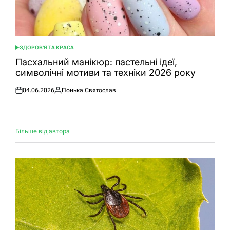
ЗДОРОВ'Я ТА КРАСА
ОПУБЛІКУВАТИ
У
Пасхальний манікюр: пастельні ідеї,
символічні мотиви та техніки 2026 року
04.06.2026
Понька Святослав
Оприлюднено
Опубліковано
Більше від автора