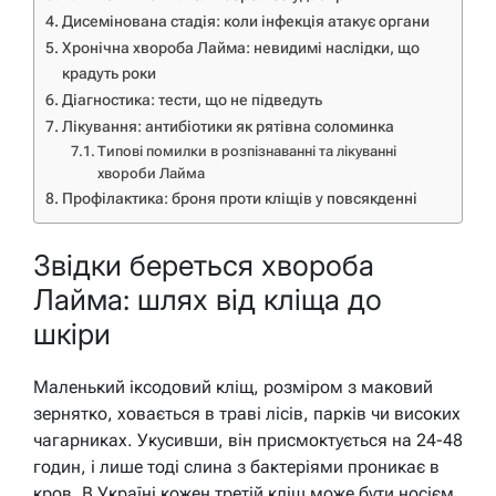
Дисемінована стадія: коли інфекція атакує органи
Хронічна хвороба Лайма: невидимі наслідки, що
крадуть роки
Діагностика: тести, що не підведуть
Лікування: антибіотики як рятівна соломинка
Типові помилки в розпізнаванні та лікуванні
хвороби Лайма
Профілактика: броня проти кліщів у повсякденні
Звідки береться хвороба
Лайма: шлях від кліща до
шкіри
Маленький іксодовий кліщ, розміром з маковий
зернятко, ховається в траві лісів, парків чи високих
чагарниках. Укусивши, він присмоктується на 24-48
годин, і лише тоді слина з бактеріями проникає в
кров. В Україні кожен третій кліщ може бути носієм