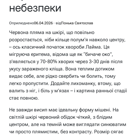
небезпеки
Оприлюднено
06.04.2026
від
Понька Святослав
Червона пляма на шкірі, що повільно
розростається, ніби кільце полум’я навколо центру,
– ось класичний початок хвороби Лайма. Ця
мігруюча еритема, відома ще як “бичаче око”,
з’являється у 70-80% хворих через 3-30 днів після
укусу зараженого кліща. Вона теплим дотиком
видає себе, але рідко свербить чи болить, тому
легко пропустити. Додайте лихоманку, втому, що
валить з ніг, і біль у м’язах – і картина ранньої стадії
стає повною.
Не завжди висип має ідеальну форму мішені. На
світлій шкірі червоний обідок чіткий, з блідим
центром, але на темній може виглядати синюватим
чи просто плямистим, без контрасту. Розмір сягає