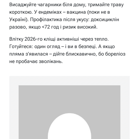
Висаджуйте чагарники біля дому, тримайте траву
короткою. У ендеміках – вакцина (поки не в
Україні). Профілактика після укусу: доксициклін
разово, якщо <72 год і ризик високий.
Влітку 2026-го кліщі активніші через тепло.
Готуйтеся: один огляд – і ви в безпеці. А якщо
пляма з’явилася – дійте блискавично, бо бореліоз
не пробачає зволікань.