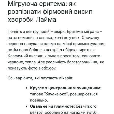
Мігруюча еритема: як
розпізнати фірмовий висип
хвороби Лайма
Почніть з центру подій – шкіри. Еритема мігранс –
патогномонічна ознака, хоч і не у всіх. Спочатку
червона папула чи пляма на місці присмоктування,
потім вона блідне в центрі, а обідок шириться.
Класичний вигляд: кільце з просвітом, синювато-
червоне, тепле. Але реальність багатогранніша, як
показують фото з cdc.gov.
Ось варіанти, які плутають лікарів:
Кругле з центральним очищенням:
типове “бичаче око”, розширюється
повільно.
Овальне чи плямисте:
без чіткого
центру, особливо на ногах чи тулубі.