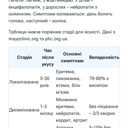
Гепатит легкий, з жовтяницею. У дітей –
енцефалопатія, у дорослих – нейропатія з
онімінням. Симптоми коливаються: день болить
голова, наступний – коліна.
Таблиця нижче порівнює стадії для ясності. Дані з
mayoclinic.org та phc.org.ua.
Час
Основні
Стадія
після
Випадковість
симптоми
укусу
Еритема,
3-30
лихоманка,
70-80% з
Локалізована
днів
втома, біль
висипом
м’язів
Множинні
1-3
еритеми,
Без лікування
Дисемінована
місяці
нейропатія,
– 2/3 хворих
кардит, артрит
Артрити,
5-10% без