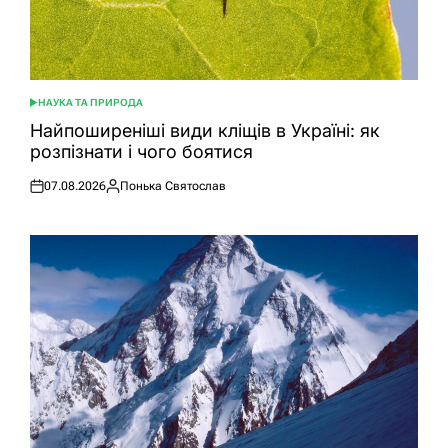
НАУКА ТА ПРИРОДА
ОПУБЛІКУВАТИ
У
Найпоширеніші види кліщів в Україні: як
розпізнати і чого боятися
07.08.2026
Понька Святослав
Оприлюднено
Опубліковано