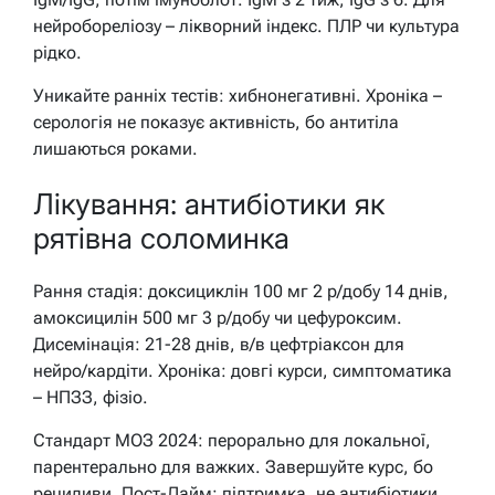
нейробореліозу – лікворний індекс. ПЛР чи культура
рідко.
Уникайте ранніх тестів: хибнонегативні. Хроніка –
серологія не показує активність, бо антитіла
лишаються роками.
Лікування: антибіотики як
рятівна соломинка
Рання стадія: доксициклін 100 мг 2 р/добу 14 днів,
амоксицилін 500 мг 3 р/добу чи цефуроксим.
Дисемінація: 21-28 днів, в/в цефтріаксон для
нейро/кардіти. Хроніка: довгі курси, симптоматика
– НПЗЗ, фізіо.
Стандарт МОЗ 2024: перорально для локальної,
парентерально для важких. Завершуйте курс, бо
рецидиви. Пост-Лайм: підтримка, не антибіотики.