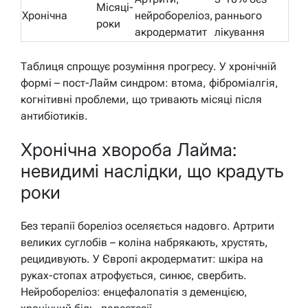
Місяці-
Хронічна
нейробореліоз,
раннього
роки
акродерматит
лікування
Таблиця спрощує розуміння прогресу. У хронічній
формі – пост-Лайм синдром: втома, фіброміалгія,
когнітивні проблеми, що тривають місяці після
антибіотиків.
Хронічна хвороба Лайма:
невидимі наслідки, що крадуть
роки
Без терапії бореліоз оселяється надовго. Артрити
великих суглобів – коліна набрякають, хрустять,
рецидивують. У Європі акродерматит: шкіра на
руках-стопах атрофується, синює, свербить.
Нейробореліоз: енцефалопатія з деменцією,