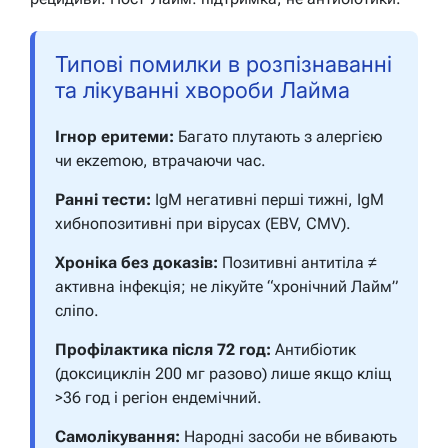
Типові помилки в розпізнаванні
та лікуванні хвороби Лайма
Ігнор еритеми:
Багато плутають з алергією
чи екzemою, втрачаючи час.
Ранні тести:
IgM негативні перші тижні, IgM
хибнопозитивні при вірусах (EBV, CMV).
Хроніка без доказів:
Позитивні антитіла ≠
активна інфекція; не лікуйте “хронічний Лайм”
сліпо.
Профілактика після 72 год:
Антибіотик
(доксициклін 200 мг разово) лише якщо кліщ
>36 год і регіон ендемічний.
Самолікування:
Народні засоби не вбивають