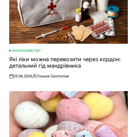
ЗАКОНОДАВСТВО
ОПУБЛІКУВАТИ
У
Які ліки можна перевозити через кордон:
детальний гід мандрівника
25.06.2026
Понька Святослав
Оприлюднено
Опубліковано