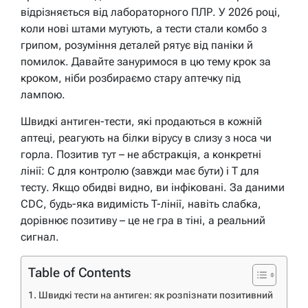
відрізняється від лабораторного ПЛР. У 2026 році,
коли нові штами мутують, а тести стали комбо з
грипом, розуміння деталей рятує від паніки й
помилок. Давайте зануримося в цю тему крок за
кроком, ніби розбираємо стару аптечку під
лампою.
Швидкі антиген-тести, які продаються в кожній
аптеці, реагують на білки вірусу в слизу з носа чи
горла. Позитив тут – не абстракція, а конкретні
лінії: C для контролю (завжди має бути) і T для
тесту. Якщо обидві видно, ви інфіковані. За даними
CDC, будь-яка видимість T-лінії, навіть слабка,
дорівнює позитиву – це не гра в тіні, а реальний
сигнал.
Table of Contents
Швидкі тести на антиген: як розпізнати позитивний