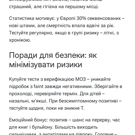
страшний, але гігієна на першому місці.
Статистика мотивує: у Європі 30% секвенсованих –
нові штами, але смертність впала вдвічі за рік.
Тестуйте регулярно, якщо в групі ризику – літні, з
хронікою.
Поради для безпеки: як
мінімізувати ризики
Купуйте тести з верифікацією МОЗ – уникайте
підробок з faint завжди негативними. Зберігайте в
прохолоді, перевіряйте термін. Для дітей –
назальні, м’якші. При безсимптомному позитиві –
тестуйте щодня, поки не зникне T.
Емоційний бонус: позитив – шанс на перерву, час
для книг і бульйону. Більшість виходить
сильнішими, з антитілами на півроку. Головне –