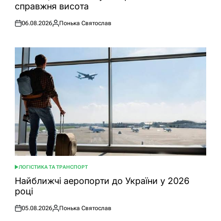
справжня висота
06.08.2026
Понька Святослав
Оприлюднено
Опубліковано
ЛОГІСТИКА ТА ТРАНСПОРТ
ОПУБЛІКУВАТИ
У
Найближчі аеропорти до України у 2026
році
05.08.2026
Понька Святослав
Оприлюднено
Опубліковано