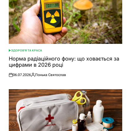
ЗДОРОВ'Я ТА КРАСА
ОПУБЛІКУВАТИ
У
Норма радіаційного фону: що ховається за
цифрами в 2026 році
06.07.2026
Понька Святослав
Оприлюднено
Опубліковано