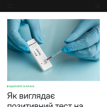
Перейти
до
вмісту
ЗДОРОВ'Я ТА КРАСА
ОПУБЛІКУВАТИ
У
Як виглядає
позитивний тест на