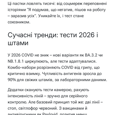
Ці пастки ловлять тисячі: від соцмереж переповнені
історіями “Я подумав, що негатив, пішов на роботу
– заразив усіх”. Уникайте їх, і тест стане
союзником.
Сучасні тренди: тести 2026 і
штами
У 2026 COVID не зник – нові варіанти як BA.3.2 чи
NB.1.8.1 циркулюють, але тести адаптувалися.
Комбо-набори розрізняють COVID від грипу, що
критично взимку. Чутливість антигенів зросла до
90% для свіжих штамів, за лабораторними даними.
Додатки сканують тести камерою, рахують
інтенсивність ліній – зручно для серійного
контролю. Але базовий принцип той же: дві лінії –
стоп, світлофор червоний. З вакцинами й
антивірусними як Paxlovid, позитив менш