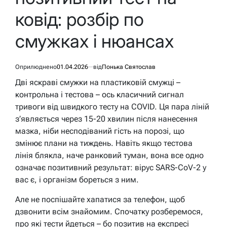
ковід: розбір по
смужках і нюансах
Оприлюднено
01.04.2026
від
Понька Святослав
Дві яскраві смужки на пластиковій смужці –
контрольна і тестова – ось класичний сигнал
тривоги від швидкого тесту на COVID. Ця пара ліній
з’являється через 15-20 хвилин після нанесення
мазка, ніби несподіваний гість на порозі, що
змінює плани на тиждень. Навіть якщо тестова
лінія блякла, наче ранковий туман, вона все одно
означає позитивний результат: вірус SARS-CoV-2 у
вас є, і організм бореться з ним.
Але не поспішайте хапатися за телефон, щоб
дзвонити всім знайомим. Спочатку розберемося,
про які тести йдеться – бо позитив на експресі