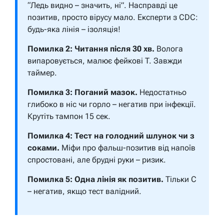
“Ледь видно – значить, ні”. Насправді це
позитив, просто вірусу мало. Експерти з CDC:
будь-яка лінія – ізоляція!
Помилка 2: Читання після 30 хв.
Волога
випаровується, малює фейкові T. Завжди
таймер.
Помилка 3: Поганий мазок.
Недостатньо
глибоко в ніс чи горло – негатив при інфекції.
Крутіть тампон 15 сек.
Помилка 4: Тест на голодний шлунок чи з
соками.
Міфи про фальш-позитив від напоїв
спростовані, але брудні руки – ризик.
Помилка 5: Одна лінія як позитив.
Тільки C
– негатив, якщо тест валідний.