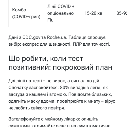
Лінії COVID +
Комбо
опціонально
15-20 хв
85-
(COVID+грип)
Flu
Дані з CDC.gov та Roche.ua. Таблиця спрощує
вибір: експрес для швидкості, ПЛР для точності.
Що робити, коли тест
позитивний: покроковий план
Дві лінії на тесті – не вирок, а сигнал до дій.
Спочатку заспокойтеся: 80% випадків легкі, як
застуда з кашлем і втомою. Повідомте близьких,
одягніть маску вдома, провітрюйте кімнату – вірус
не любить свіжого повітря.
Зателефонуйте сімейному лікарю: опишіть
симптоми, отримайте рецепт на симптоматичне