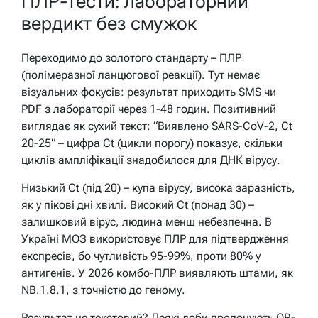
ПЛР-тести: лабораторний
вердикт без смужок
Переходимо до золотого стандарту – ПЛР
(полімеразної ланцюгової реакції). Тут немає
візуальних фокусів: результат приходить SMS чи
PDF з лабораторії через 1-48 годин. Позитивний
виглядає як сухий текст: “Виявлено SARS-CoV-2, Ct
20-25” – цифра Ct (цикли порогу) показує, скільки
циклів ампліфікації знадобилося для ДНК вірусу.
Низький Ct (під 20) – купа вірусу, висока заразність,
як у пікові дні хвилі. Високий Ct (понад 30) –
залишковий вірус, людина менш небезпечна. В
Україні МОЗ використовує ПЛР для підтвердження
експресів, бо чутливість 95-99%, проти 80% у
антигенів. У 2026 комбо-ПЛР виявляють штами, як
NB.1.8.1, з точністю до геному.
Результат не текстовий? Деякі лоби пропонують QR-