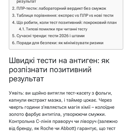
результат
ПЛР-тести: лабораторний вердикт без смужок
Таблиця порівняння: експрес vs ПЛР vs нові тести
Що робити, коли тест позитивний: покроковий план
Типові помилки при читанні тесту
Сучасні тренди: тести 2026 і штами
Поради для безпеки: як мінімізувати ризики
Швидкі тести на антиген: як
розпізнати позитивний
результат
Уявіть: ви щойно витягли тест-касету з фольги,
капнули екстракт мазка, і таймер цокає. Через
чверть години з’являється магія хімії – колоїдне
золото фарбує антитіла, утворюючи смужки.
Контрольна C-лінія праворуч чи ліворуч (залежно
від бренду, як Roche чи Abbott) гарантує, що тест