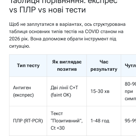
Таблиця порівняння: експрес
vs ПЛР vs нові тести
Щоб не заплутатися в варіантах, ось структурована
таблиця основних типів тестів на COVID станом на
2026 рік. Вона допоможе обрати інструмент під
ситуацію.
Як виглядає
Час
Тип тесту
Чутл
позитив
результату
80-
Антиген
Дві лінії C+T
15-30 хв
при
(експрес)
(faint OK)
симп
Текст
ПЛР (RT-PCR)
“Позитивний”,
1-48 год
95-
Ct <30