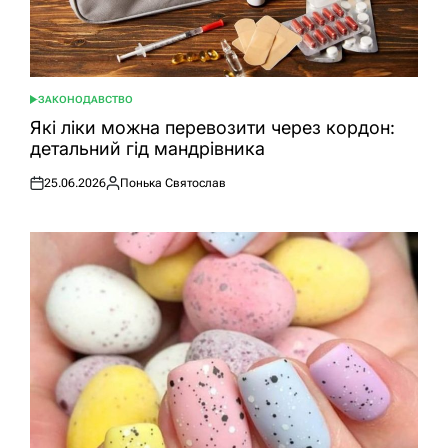
ЗАКОНОДАВСТВО
ОПУБЛІКУВАТИ
У
Які ліки можна перевозити через кордон:
детальний гід мандрівника
25.06.2026
Понька Святослав
Оприлюднено
Опубліковано