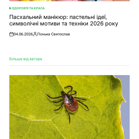
ЗДОРОВ'Я ТА КРАСА
ОПУБЛІКУВАТИ
У
Пасхальний манікюр: пастельні ідеї,
символічні мотиви та техніки 2026 року
04.06.2026
Понька Святослав
Оприлюднено
Опубліковано
Більше від автора