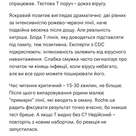
спрацював. Тестова T поруч – доказ вірусу.
Яскравий позитив виглядає драматично: дві рівних
за інтенсивністю рожево-червоні лінії, наче
подвійна веселка після дощу. Але реальність
хитріша. Бліда T-лінія, яку доводиться підставляти
під лампу, теж позитивна. Експерти з CDC
підкреслюють: інтенсивність залежить від вірусного
навантаження. Слабка смужка часто сигналізує про
початок чи кінець інфекції, коли вірусу небагато,
але ви все одно можете поширювати його.
Час читання критичний – 15-30 хвилин, не більше.
Після цього випаровування рідини малює
“примарні” лінії, які вводять в оману. Roche.ua
радить фіксувати результат точно вчасно, бо інакше
тест бреше. А якщо T видно без C? Недійсний –
повторіть з новим набортом, бо реакція не
запустилася.