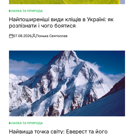
НАУКА ТА ПРИРОДА
ОПУБЛІКУВАТИ
У
Найпоширеніші види кліщів в Україні: як
розпізнати і чого боятися
07.08.2026
Понька Святослав
Оприлюднено
Опубліковано
НАУКА ТА ПРИРОДА
ОПУБЛІКУВАТИ
У
Найвища точка світу: Еверест та його