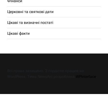
Фінанси
Церковні та святкові дати
Цікаві та визначні постаті
Цікаві факти
Всі права захищено. З гордістю працює на
WordPress. Тема NewsArc розроблена
WPInterface
.