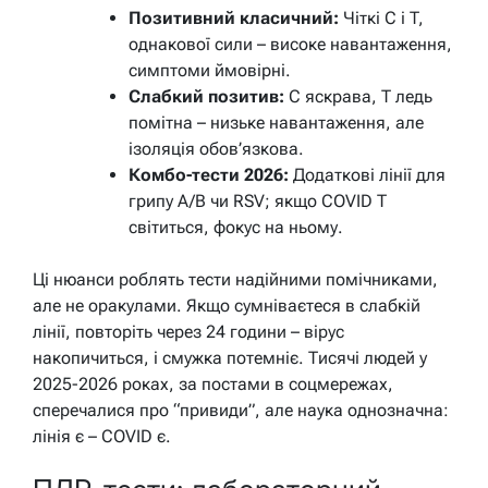
Позитивний класичний:
Чіткі C і T,
однакової сили – високе навантаження,
симптоми ймовірні.
Слабкий позитив:
C яскрава, T ледь
помітна – низьке навантаження, але
ізоляція обов’язкова.
Комбо-тести 2026:
Додаткові лінії для
грипу A/B чи RSV; якщо COVID T
світиться, фокус на ньому.
Ці нюанси роблять тести надійними помічниками,
але не оракулами. Якщо сумніваєтеся в слабкій
лінії, повторіть через 24 години – вірус
накопичиться, і смужка потемніє. Тисячі людей у
2025-2026 роках, за постами в соцмережах,
сперечалися про “привиди”, але наука однозначна:
лінія є – COVID є.