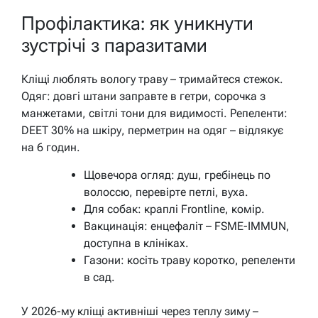
Профілактика: як уникнути
зустрічі з паразитами
Кліщі люблять вологу траву – тримайтеся стежок.
Одяг: довгі штани заправте в гетри, сорочка з
манжетами, світлі тони для видимості. Репеленти:
DEET 30% на шкіру, перметрин на одяг – відлякує
на 6 годин.
Щовечора огляд: душ, гребінець по
волоссю, перевірте петлі, вуха.
Для собак: краплі Frontline, комір.
Вакцинація: енцефаліт – FSME-IMMUN,
доступна в клініках.
Газони: косіть траву коротко, репеленти
в сад.
У 2026-му кліщі активніші через теплу зиму –