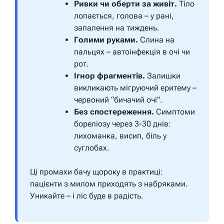
Ривки чи оберти за живіт.
Тіло
лопається, голова – у рані,
запалення на тиждень.
Голими руками.
Слина на
пальцях – автоінфекція в очі чи
рот.
Ігнор фрагментів.
Залишки
викликають мігруючий еритему –
червоний “бичачий очі”.
Без спостереження.
Симптоми
бореліозу через 3-30 днів:
лихоманка, висип, біль у
суглобах.
Ці промахи бачу щороку в практиці:
пацієнти з милом приходять з набряками.
Уникайте – і ліс буде в радість.