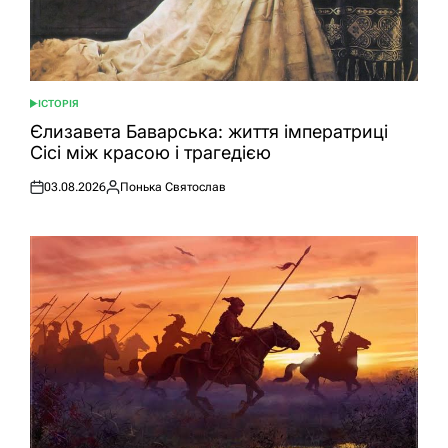
ІСТОРІЯ
ОПУБЛІКУВАТИ
У
Єлизавета Баварська: життя імператриці
Сісі між красою і трагедією
03.08.2026
Понька Святослав
Оприлюднено
Опубліковано