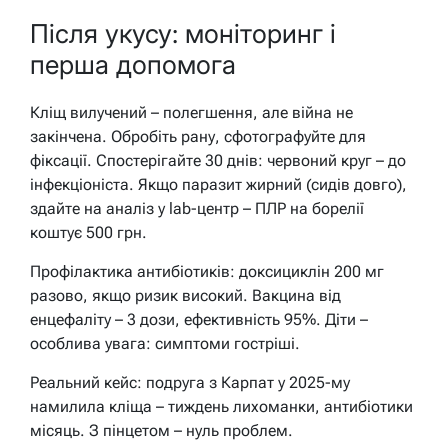
Після укусу: моніторинг і
перша допомога
Кліщ вилучений – полегшення, але війна не
закінчена. Обробіть рану, сфотографуйте для
фіксації. Спостерігайте 30 днів: червоний круг – до
інфекціоніста. Якщо паразит жирний (сидів довго),
здайте на аналіз у lab-центр – ПЛР на борелії
коштує 500 грн.
Профілактика антибіотиків: доксициклін 200 мг
разово, якщо ризик високий. Вакцина від
енцефаліту – 3 дози, ефективність 95%. Діти –
особлива увага: симптоми гостріші.
Реальний кейс: подруга з Карпат у 2025-му
намилила кліща – тиждень лихоманки, антибіотики
місяць. З пінцетом – нуль проблем.