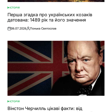
ІСТОРІЯ
ОПУБЛІКУВАТИ
У
Перша згадка про українських козаків
датована: 1489 рік та його значення
06.07.2026
Понька Святослав
Оприлюднено
Опубліковано
ІСТОРІЯ
ОПУБЛІКУВАТИ
У
Вінстон Черчилль цікаві факти: від