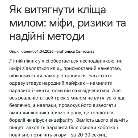
У
Як витягнути кліща
милом: міфи, ризики та
надійні методи
Оприлюднено
01.04.2026
від
Понька Святослав
Літній пікнік у лісі обертається несподіванкою: на
шкірі з’являється кліщ, присмоктаний намертво,
ніби крихітний вампір з травинки. Багато хто
одразу згадує народний лайфхак – намилити
паразита і чекати, поки він сам відчепиться. Але
ось реальність: цей трюк з милом не витягує кліща
безпечно, а навпаки, провокує його вивергати
вміст кишківника прямо в рану, де ховаються
борелії чи віруси енцефаліту. Замість цього візьміть
пінцет, захопіть паразита біля основи хоботка і
повільно потягніть вгору – за 20-30 секунд