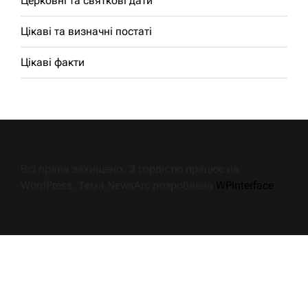
Церковні та святкові дати
Цікаві та визначні постаті
Цікаві факти
Всі права захищено. З гордістю працює на
WordPress. Тема NewsArc розроблена
WPInterface
.