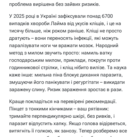
проблема вирішена без зайвих ризиків.
У 2025 році в Україні зафіксували понад 6700
випадків хвороби Лайма від укусів кліщів, і це на
тисячу більше, ніж роком раніше. Кліщі не просто
дратують – вони переносять інфекції, які можуть
паралізувати ноги чи вражати мозок. Народний
метод з милом звучить просто: намиль ватку
господарським милом, приклади, покрути проти
годинникової стрілки, і кліщ нібито вилізе. Та наука
каже інше: мильна піна блокує дихання паразита,
змушуючи його панікувати і регургітати – викидати
заражену слину. Ризик зараження зростає в рази.
Краще покладіться на перевірені рекомендації.
Пінцет з тонкими кінчиками – ваш рятівник:
тримайте перпендикулярно шкірі, без ривків, і
паразит відпустить хапку. Якщо голова відірветься,
витягніть її голкою, як занозу. Тепер розберемо все