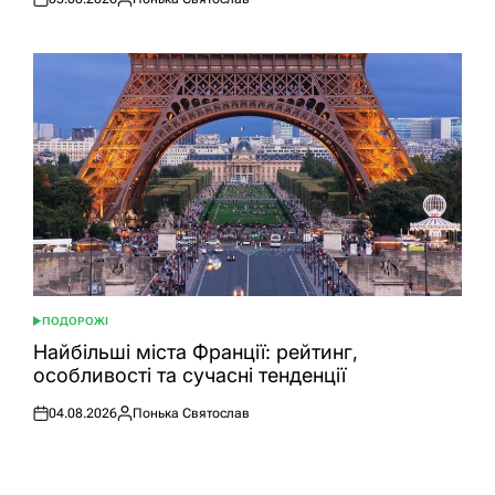
Оприлюднено
Опубліковано
ПОДОРОЖІ
ОПУБЛІКУВАТИ
У
Найбільші міста Франції: рейтинг,
особливості та сучасні тенденції
04.08.2026
Понька Святослав
Оприлюднено
Опубліковано