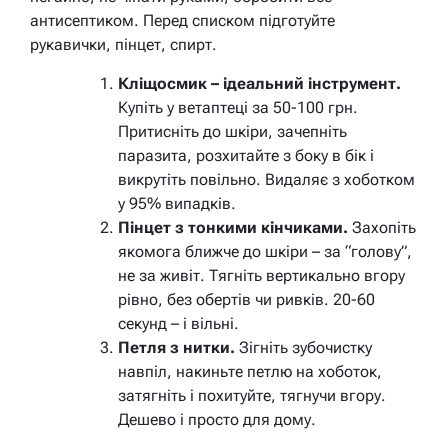
антисептиком. Перед списком підготуйте
рукавички, пінцет, спирт.
Кліщосмик – ідеальний інструмент.
Купіть у ветаптеці за 50-100 грн.
Притисніть до шкіри, зачепніть
паразита, розхитайте з боку в бік і
викрутіть повільно. Видаляє з хоботком
у 95% випадків.
Пінцет з тонкими кінчиками.
Захопіть
якомога ближче до шкіри – за “голову”,
не за живіт. Тягніть вертикально вгору
рівно, без обертів чи ривків. 20-60
секунд – і вільні.
Петля з нитки.
Зігніть зубочистку
навпіл, накиньте петлю на хоботок,
затягніть і похитуйте, тягнучи вгору.
Дешево і просто для дому.