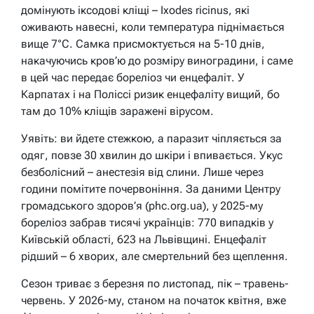
домінують іксодові кліщі – Ixodes ricinus, які
оживають навесні, коли температура піднімається
вище 7°C. Самка присмоктується на 5-10 днів,
накачуючись кров’ю до розміру виноградини, і саме
в цей час передає бореліоз чи енцефаліт. У
Карпатах і на Поліссі ризик енцефаліту вищий, бо
там до 10% кліщів заражені вірусом.
Уявіть: ви йдете стежкою, а паразит чіпляється за
одяг, повзе 30 хвилин до шкіри і впивається. Укус
безболісний – анестезія від слини. Лише через
години помітите почервоніння. За даними Центру
громадського здоров’я (phc.org.ua), у 2025-му
бореліоз забрав тисячі українців: 770 випадків у
Київській області, 623 на Львівщині. Енцефаліт
рідший – 6 хворих, але смертельний без щеплення.
Сезон триває з березня по листопад, пік – травень-
червень. У 2026-му, станом на початок квітня, вже