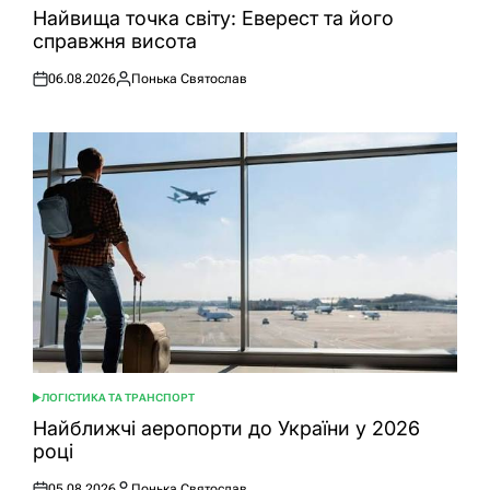
У
Найвища точка світу: Еверест та його
справжня висота
06.08.2026
Понька Святослав
Оприлюднено
Опубліковано
ЛОГІСТИКА ТА ТРАНСПОРТ
ОПУБЛІКУВАТИ
У
Найближчі аеропорти до України у 2026
році
05.08.2026
Понька Святослав