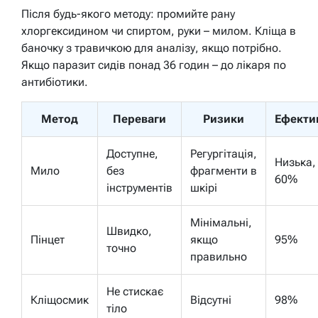
Після будь-якого методу: промийте рану
хлоргексидином чи спиртом, руки – милом. Кліща в
баночку з травичкою для аналізу, якщо потрібно.
Якщо паразит сидів понад 36 годин – до лікаря по
антибіотики.
Метод
Переваги
Ризики
Ефекти
Доступне,
Регургітація,
Низька,
Мило
без
фрагменти в
60%
інструментів
шкірі
Мінімальні,
Швидко,
Пінцет
якщо
95%
точно
правильно
Не стискає
Кліщосмик
Відсутні
98%
тіло