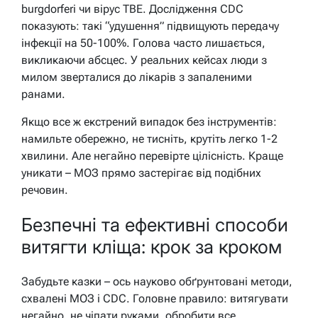
burgdorferi чи вірус TBE. Дослідження CDC
показують: такі “удушення” підвищують передачу
інфекції на 50-100%. Голова часто лишається,
викликаючи абсцес. У реальних кейсах люди з
милом зверталися до лікарів з запаленими
ранами.
Якщо все ж екстрений випадок без інструментів:
намильте обережно, не тисніть, крутіть легко 1-2
хвилини. Але негайно перевірте цілісність. Краще
уникати – МОЗ прямо застерігає від подібних
речовин.
Безпечні та ефективні способи
витягти кліща: крок за кроком
Забудьте казки – ось науково обґрунтовані методи,
схвалені МОЗ і CDC. Головне правило: витягувати
негайно, не чіпати руками, обробити все