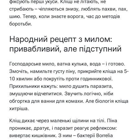
фіксують перші укуси. Кліщі не літають, не
стрибають – чіпляються знизу, люблять пахви, пах,
шию. Тепер, коли знаєте ворога, час до методів
боротьби.
Народний рецепт з милом:
привабливий, але підступний
Господарське мило, ватна кулька, вода – і готово.
Змочіть, намильте густу піну, прикрийте кліща на 5-
10 хвилин або покрутіть проти годинникової.
Прихильники кажуть: мило душить паразита,
змушуючи відчепитися. Звучить логічно, ніби
обгортка для ванни для комахи. Але біологія кліща
хитріша.
Кліщ дихає через маленькі щілини на тілі. Піна
проникає, дратує, і паразит реагує рефлексом:
вивертає кишківник. З ним – бактерії Borrelia