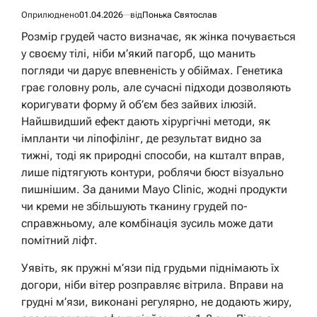
Оприлюднено
01.04.2026
від
Понька Святослав
Розмір грудей часто визначає, як жінка почувається
у своєму тілі, ніби м’який пагорб, що манить
погляди чи дарує впевненість у обіймах. Генетика
грає головну роль, але сучасні підходи дозволяють
коригувати форму й об’єм без зайвих ілюзій.
Найшвидший ефект дають хірургічні методи, як
імпланти чи ліпофілінг, де результат видно за
тижні, тоді як природні способи, на кшталт вправ,
лише підтягують контури, роблячи бюст візуально
пишнішим. За даними Mayo Clinic, жодні продукти
чи креми не збільшують тканину грудей по-
справжньому, але комбінація зусиль може дати
помітний ліфт.
Уявіть, як пружні м’язи під грудьми піднімають їх
догори, ніби вітер розправляє вітрила. Вправи на
грудні м’язи, виконані регулярно, не додають жиру,