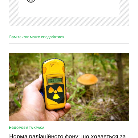
Вам також може сподобатися
ЗДОРОВ'Я ТА КРАСА
ОПУБЛІКУВАТИ
У
Норма радіаційного фону: що ховається за