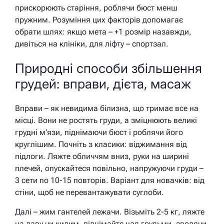
прискорюють старіння, роблячи бюст менш
пружним. Розуміння цих факторів допомагає
обрати шлях: якщо мета – +1 розмір назавжди,
дивіться на клініки, для ліфту – спортзал.
Природні способи збільшення
грудей: вправи, дієта, масаж
Вправи – як невидима білизна, що тримає все на
місці. Вони не ростять груди, а зміцнюють великі
грудні м’язи, піднімаючи бюст і роблячи його
круглішим. Почніть з класики: віджимання від
підлоги. Ляжте обличчям вниз, руки на ширині
плечей, опускайтеся повільно, напружуючи груди –
3 сети по 10-15 повторів. Варіант для новачків: від
стіни, щоб не перевантажувати суглоби.
Далі – жим гантелей лежачи. Візьміть 2-5 кг, ляжте
на лаву чи килим, піднімайте над грудьми, зводячи