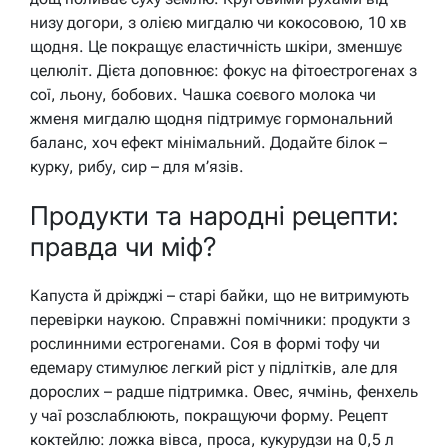
низу догори, з олією мигдалю чи кокосовою, 10 хв
щодня. Це покращує еластичність шкіри, зменшує
целюліт. Дієта доповнює: фокус на фітоестрогенах з
сої, льону, бобових. Чашка соєвого молока чи
жменя мигдалю щодня підтримує гормональний
баланс, хоч ефект мінімальний. Додайте білок –
курку, рибу, сир – для м’язів.
Продукти та народні рецепти:
правда чи міф?
Капуста й дріжджі – старі байки, що не витримують
перевірки наукою. Справжні помічники: продукти з
рослинними естрогенами. Соя в формі тофу чи
едемару стимулює легкий ріст у підлітків, але для
дорослих – радше підтримка. Овес, ячмінь, фенхель
у чаї розслаблюють, покращуючи форму. Рецепт
коктейлю: ложка вівса, проса, кукурудзи на 0,5 л