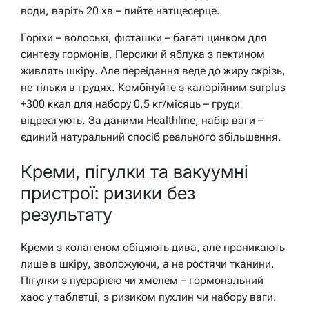
води, варіть 20 хв – пийте натщесерце.
Горіхи – волоські, фісташки – багаті цинком для
синтезу гормонів. Персики й яблука з пектином
живлять шкіру. Але переїдання веде до жиру скрізь,
не тільки в грудях. Комбінуйте з калорійним surplus
+300 ккал для набору 0,5 кг/місяць – груди
відреагують. За даними Healthline, набір ваги –
єдиний натуральний спосіб реального збільшення.
Креми, пігулки та вакуумні
пристрої: ризики без
результату
Креми з колагеном обіцяють дива, але проникають
лише в шкіру, зволожуючи, а не ростячи тканини.
Пігулки з пуерарією чи хмелем – гормональний
хаос у таблетці, з ризиком пухлин чи набору ваги.