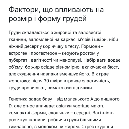
Фактори, що впливають на
розмір і форму грудей
Груди складаються з жирової та залозистої
тканини, заломленої на каркасі м’язів і шкіри, ніби
ніжний десерт у корінчику з тесту. Гормони –
естроген і прогестерон – керують ростом у
пубертаті, вагітності чи менопаузі. Набір ваги додає
об’єму, бо жир осідає рівномірно, включаючи бюст,
але схуднення навпаки зменшує його. Вік грає
жорстоко: після 30 шкіра втрачає еластичність,
груди провисают, вимагаючи підтяжки.
Генетика задає базу – від маленького А до пишного
D, але етнос впливає: азіатки частіше мають
компактні форми, слов’янки – середні. Вагітність
розтягує тканини, роблячи груди більшими
тимчасово, з молоком чи жиром. Стрес і куріння