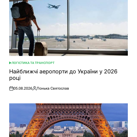
ЛОГІСТИКА ТА ТРАНСПОРТ
ОПУБЛІКУВАТИ
У
Найближчі аеропорти до України у 2026
році
05.08.2026
Понька Святослав
Оприлюднено
Опубліковано