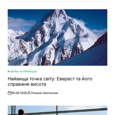
НАУКА ТА ПРИРОДА
ОПУБЛІКУВАТИ
У
Найвища точка світу: Еверест та його
справжня висота
06.08.2026
Понька Святослав
Оприлюднено
Опубліковано