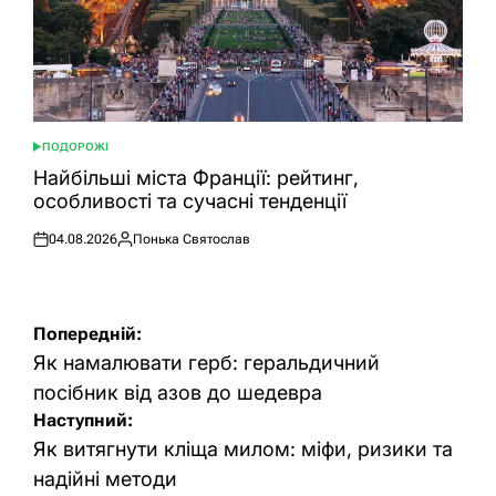
ПОДОРОЖІ
ОПУБЛІКУВАТИ
У
Найбільші міста Франції: рейтинг,
особливості та сучасні тенденції
04.08.2026
Понька Святослав
Оприлюднено
Опубліковано
Навігація
Попередній:
записів
Як намалювати герб: геральдичний
посібник від азов до шедевра
Наступний:
Як витягнути кліща милом: міфи, ризики та
надійні методи