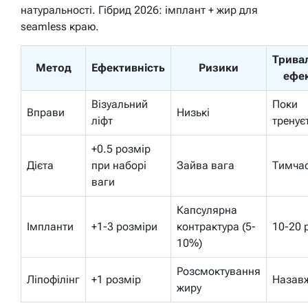
натуральності. Гібрид 2026: імплант + жир для
seamless краю.
Трива
Метод
Ефективність
Ризики
ефе
Візуальний
Поки
Вправи
Низькі
ліфт
тренує
+0.5 розмір
Дієта
при наборі
Зайва вага
Тимча
ваги
Капсулярна
Імпланти
+1-3 розміри
контрактура (5-
10-20 
10%)
Розсмоктування
Ліпофілінг
+1 розмір
Назав
жиру