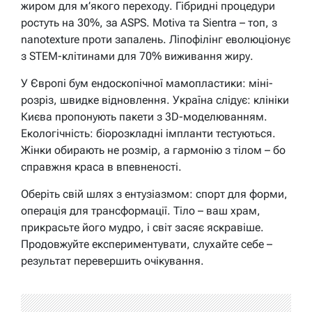
жиром для м’якого переходу. Гібридні процедури
ростуть на 30%, за ASPS. Motiva та Sientra – топ, з
nanotexture проти запалень. Ліпофілінг еволюціонує
з STEM-клітинами для 70% виживання жиру.
У Європі бум ендоскопічної мамопластики: міні-
розріз, швидке відновлення. Україна слідує: клініки
Києва пропонують пакети з 3D-моделюванням.
Екологічність: біорозкладні імпланти тестуються.
Жінки обирають не розмір, а гармонію з тілом – бо
справжня краса в впевненості.
Оберіть свій шлях з ентузіазмом: спорт для форми,
операція для трансформації. Тіло – ваш храм,
прикрасьте його мудро, і світ засяє яскравіше.
Продовжуйте експериментувати, слухайте себе –
результат перевершить очікування.