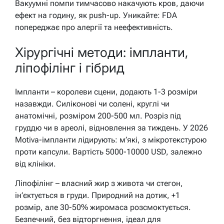
Вакуумні помпи тимчасово накачують кров, даючи
ефект на годину, як push-up. Уникайте: FDA
попереджає про алергії та неефективність.
Хірургічні методи: імпланти,
ліпофілінг і гібрид
Імпланти – королеви сцени, додають 1-3 розміри
назавжди. Силіконові чи солені, круглі чи
анатомічні, розміром 200-500 мл. Розріз під
груддю чи в ареолі, відновлення за тиждень. У 2026
Motiva-імпланти лідирують: м’які, з мікротекстурою
проти капсули. Вартість 5000-10000 USD, залежно
від клініки.
Ліпофілінг – власний жир з живота чи стегон,
ін’єктується в груди. Природний на дотик, +1
розмір, але 30-50% жиромаса розсмоктується.
Безпечний, без відторгнення, ідеал для