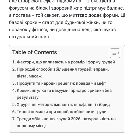
але створюють ефект підйому на 1-2 см. Дієта з
фокусом на білок і здоровий жир підтримує баланс,
а постава – той секрет, що миттєво додає форми. Ці
базові кроки – старт для будь-якої жінки, чи то
новачок у фітнесі, чи досвідчена леді, яка шукає
натуральний шлях.
Table of Contents
Фактори, що впливають на розмір і форму грудей
Природні способи збільшення грудей: вправи,
дієта, масаж
Продукти та народні рецепти: правда чи міф?
Креми, пігулки та вакуумні пристрої: ризики без
результату
Хірургічні методи: імпланти, ліпофілінг і гібрид
Типові помилки при спробах збільшити груди
Тренди збільшення грудей 2026: натуральність на
першому місці