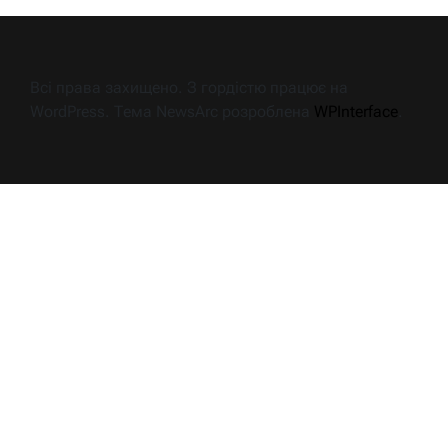
Всі права захищено. З гордістю працює на
WordPress. Тема NewsArc розроблена
WPInterface
.