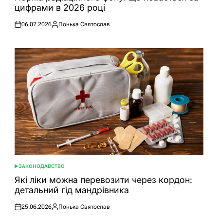
цифрами в 2026 році
06.07.2026
Понька Святослав
Оприлюднено
Опубліковано
ЗАКОНОДАВСТВО
ОПУБЛІКУВАТИ
У
Які ліки можна перевозити через кордон:
детальний гід мандрівника
25.06.2026
Понька Святослав
Оприлюднено
Опубліковано