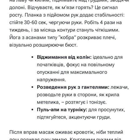
долоні. Відчуваєте, як м’язи горять? Це сигнал
росту. Планка з підйомом рук додає стабільності:
стійте 30-60 сек, чергуючи руки. Робіть 4 рази на
тиждень, і за місяць контури стануть чіткішими.
Йога з асанами типу “кобра” розкриває плечі,
візуально розширюючи бюст.
Віджимання від колін:
ідеально для
початківців, фокус на повільному
опусканні для максимального
напруження.
Розведення рук з гантелями:
лежачи,
розводьте руки в сторони, як крила
метелика, – розтягує і тонізує.
Пуль-апи на турніку:
для просунутих,
підтягуйтеся, акцентуючи груди.
Після вправ масаж оживає кровотік, ніби теплий
дощ поливає суху землю. Круговими рухами від