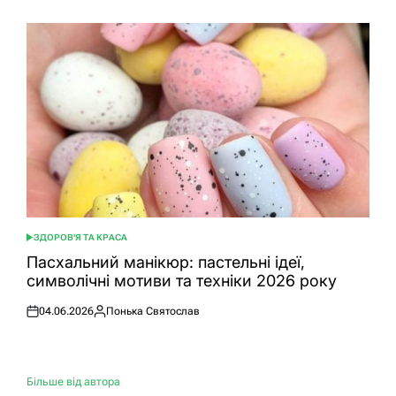
ЗДОРОВ'Я ТА КРАСА
ОПУБЛІКУВАТИ
У
Пасхальний манікюр: пастельні ідеї,
символічні мотиви та техніки 2026 року
04.06.2026
Понька Святослав
Оприлюднено
Опубліковано
Більше від автора