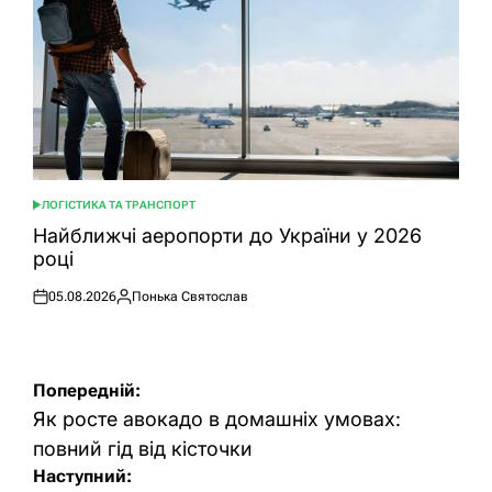
ЛОГІСТИКА ТА ТРАНСПОРТ
ОПУБЛІКУВАТИ
У
Найближчі аеропорти до України у 2026
році
05.08.2026
Понька Святослав
Оприлюднено
Опубліковано
Навігація
Попередній:
записів
Як росте авокадо в домашніх умовах:
повний гід від кісточки
Наступний: