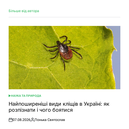
Більше від автора
НАУКА ТА ПРИРОДА
ОПУБЛІКУВАТИ
У
Найпоширеніші види кліщів в Україні: як
розпізнати і чого боятися
07.08.2026
Понька Святослав
Оприлюднено
Опубліковано