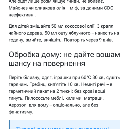
Але оцет лише розм’якшує гниди, не вбиває.
Майонез чи оливкова олія – міф, за даними CDC
неефективні.
Для дітей змішайте 50 мл кокосової олії, 3 краплі
чайного дерева, 50 мл оцту яблучного – нанесіть на
годину, змийте, вичішіть. Повторіть через 9 днів.
Обробка дому: не дайте вошам
шансу на повернення
Періть білизну, одяг, іграшки при 60°C 30 хв, сушіть
гарячим. Гребінці кип’ятіть 10 хв. Немиті речі – в
герметичний пакет на 2 тижні: без крові воші
гинуть. Пилососьте меблі, килими, матраци.
Аерозолі для дому – опціонально, але без
фанатизму.