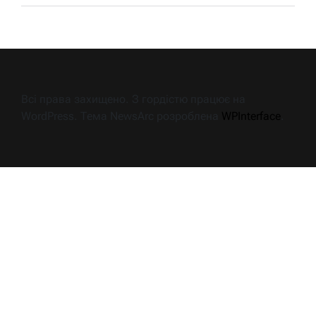
Всі права захищено. З гордістю працює на
WordPress. Тема NewsArc розроблена
WPInterface
.