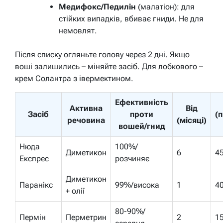
Медифокс/Педилін
(малатіон): для
стійких випадків, вбиває гниди. Не для
немовлят.
Після списку огляньте голову через 2 дні. Якщо
воші залишились – міняйте засіб. Для лобкового –
крем Солантра з івермектином.
Ефективність
Активна
Від
Засіб
проти
(
речовина
(місяці)
вошей/гнид
Нюда
100%/
Диметикон
6
4
Експрес
розчиняє
Диметикон
Паранікс
99%/висока
1
4
+ олії
80-90%/
Пермін
Перметрин
2
1