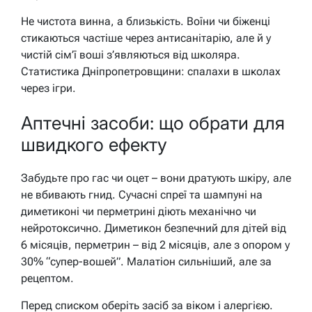
Не чистота винна, а близькість. Воїни чи біженці
стикаються частіше через антисанітарію, але й у
чистій сім’ї воші з’являються від школяра.
Статистика Дніпропетровщини: спалахи в школах
через ігри.
Аптечні засоби: що обрати для
швидкого ефекту
Забудьте про гас чи оцет – вони дратують шкіру, але
не вбивають гнид. Сучасні спреї та шампуні на
диметиконі чи перметрині діють механічно чи
нейротоксично. Диметикон безпечний для дітей від
6 місяців, перметрин – від 2 місяців, але з опором у
30% “супер-вошей”. Малатіон сильніший, але за
рецептом.
Перед списком оберіть засіб за віком і алергією.