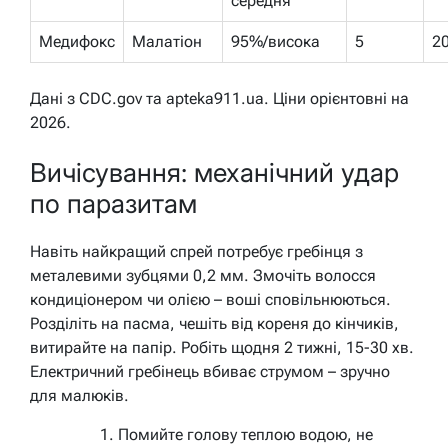
середня
Медифокс
Малатіон
95%/висока
5
2
Дані з CDC.gov та apteka911.ua. Ціни орієнтовні на
2026.
Вичісування: механічний удар
по паразитам
Навіть найкращий спрей потребує гребінця з
металевими зубцями 0,2 мм. Змочіть волосся
кондиціонером чи олією – воші сповільнюються.
Розділіть на пасма, чешіть від кореня до кінчиків,
витирайте на папір. Робіть щодня 2 тижні, 15-30 хв.
Електричний гребінець вбиває струмом – зручно
для малюків.
Помийте голову теплою водою, не