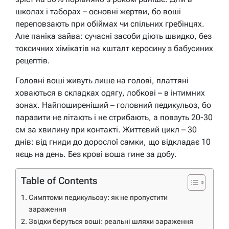
школах і таборах – основні жертви, бо воші
переповзають при обіймах чи спільних гребінцях.
Але паніка зайва: сучасні засоби діють швидко, без
токсичних хімікатів на кшталт керосину з бабусиних
рецептів.
Головні воші живуть лише на голові, платтяні
ховаються в складках одягу, лобкові – в інтимних
зонах. Найпоширеніший – головний педикульоз, бо
паразити не літають і не стрибають, а повзуть 20-30
см за хвилину при контакті. Життєвий цикл – 30
днів: від гниди до дорослої самки, що відкладає 10
яєць на день. Без крові воша гине за добу.
Table of Contents
Симптоми педикульозу: як не пропустити
зараження
Звідки беруться воші: реальні шляхи зараження