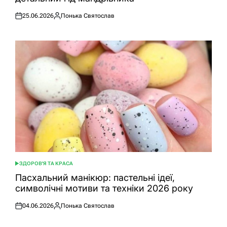
25.06.2026
Понька Святослав
Оприлюднено
Опубліковано
ЗДОРОВ'Я ТА КРАСА
ОПУБЛІКУВАТИ
У
Пасхальний манікюр: пастельні ідеї,
символічні мотиви та техніки 2026 року
04.06.2026
Понька Святослав
Оприлюднено
Опубліковано