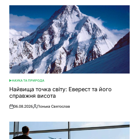
НАУКА ТА ПРИРОДА
ОПУБЛІКУВАТИ
У
Найвища точка світу: Еверест та його
справжня висота
06.08.2026
Понька Святослав
Оприлюднено
Опубліковано