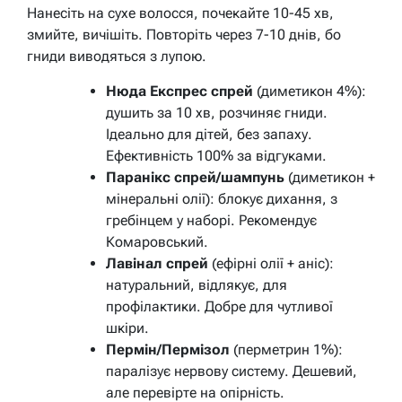
Нанесіть на сухе волосся, почекайте 10-45 хв,
змийте, вичішіть. Повторіть через 7-10 днів, бо
гниди виводяться з лупою.
Нюда Експрес спрей
(диметикон 4%):
душить за 10 хв, розчиняє гниди.
Ідеально для дітей, без запаху.
Ефективність 100% за відгуками.
Паранікс спрей/шампунь
(диметикон +
мінеральні олії): блокує дихання, з
гребінцем у наборі. Рекомендує
Комаровський.
Лавінал спрей
(ефірні олії + аніс):
натуральний, відлякує, для
профілактики. Добре для чутливої
шкіри.
Пермін/Пермізол
(перметрин 1%):
паралізує нервову систему. Дешевий,
але перевірте на опірність.