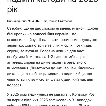
рік
Оприлюднено
09.04.2026
від
Понька Святослав
Свербіж, що не дає спокою ні вдень, ні вночі, дрібні
білі крапки на волоссі біля коренів – воші
оголосили війну. Ці паразити, розміром з кунжутне
зернятко, ховаються в теплих місцях: потилиця,
скроні, за вухами. Головна новина для вас:
позбутися їх можна за 1-2 тижні комбінацією
аптечних спреїв на диметиконі та ретельного
вичісування. Диметикон душить вошей, блокуючи
дихальця, а гребінець видаляє гниди – яйця, що
чіпляються клеєм сильніше за будь-який лак для
волосся.
У 2026 році педикульоз не рідкість: у Кривому Розі
за перше півріччя 2025 зафіксовано 91 випадок,
зріст на 50% порівняно з роком раніше. Діти в