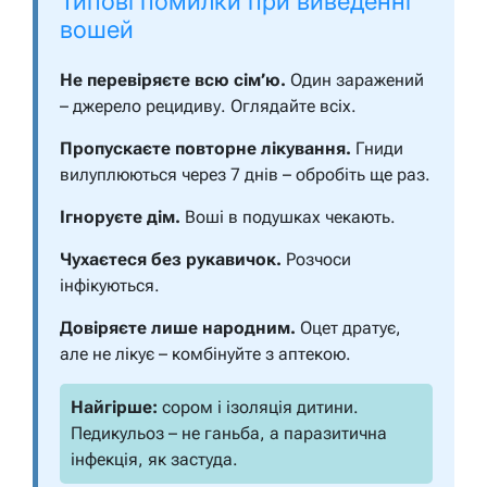
Типові помилки при виведенні
вошей
Не перевіряєте всю сім’ю.
Один заражений
– джерело рецидиву. Оглядайте всіх.
Пропускаєте повторне лікування.
Гниди
вилуплюються через 7 днів – обробіть ще раз.
Ігноруєте дім.
Воші в подушках чекають.
Чухаєтеся без рукавичок.
Розчоси
інфікуються.
Довіряєте лише народним.
Оцет дратує,
але не лікує – комбінуйте з аптекою.
Найгірше:
сором і ізоляція дитини.
Педикульоз – не ганьба, а паразитична
інфекція, як застуда.