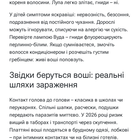
кореня волосини. Лупа легко злітає, гниди – ні.
У дітей симптоми яскравіші: нервозність, безсоння,
подразнення від постійного чухання. Дорослі
можуть ігнорувати, списуючи на алергію чи сухість.
Перевірте лампою Вуда – гниди флуоресцирують
перлинно-білим. Якщо сумніваєтеся, змочіть
волосся кондиціонером і розчешіть густим
гребінцем: живі воші поповзуть.
Звідки беруться воші: реальні
шляхи зараження
Контакт голова до голови – класика в школах чи
перукарнях. Спільні шапки, расчески, подушки
передають паразитів миттєво. У 2026 році ризик
вищий в таборах і транспорті через скупчення.
Платтяні воші плодяться в брудному одязі, лобкові
– при інтимних контактах чи на білизні готелів.