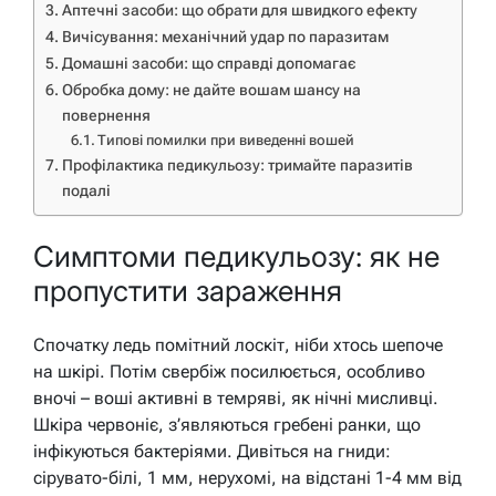
Аптечні засоби: що обрати для швидкого ефекту
Вичісування: механічний удар по паразитам
Домашні засоби: що справді допомагає
Обробка дому: не дайте вошам шансу на
повернення
Типові помилки при виведенні вошей
Профілактика педикульозу: тримайте паразитів
подалі
Симптоми педикульозу: як не
пропустити зараження
Спочатку ледь помітний лоскіт, ніби хтось шепоче
на шкірі. Потім свербіж посилюється, особливо
вночі – воші активні в темряві, як нічні мисливці.
Шкіра червоніє, з’являються гребені ранки, що
інфікуються бактеріями. Дивіться на гниди:
сірувато-білі, 1 мм, нерухомі, на відстані 1-4 мм від