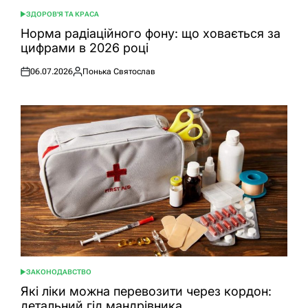
ЗДОРОВ'Я ТА КРАСА
ОПУБЛІКУВАТИ
У
Норма радіаційного фону: що ховається за
цифрами в 2026 році
06.07.2026
Понька Святослав
Оприлюднено
Опубліковано
ЗАКОНОДАВСТВО
ОПУБЛІКУВАТИ
У
Які ліки можна перевозити через кордон:
детальний гід мандрівника