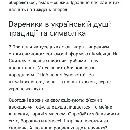
збережеться, смак – свіжий. Ідеально для зайнятих:
наліпіть на тиждень вперед.
Вареники в українській душі:
традиції та символіка
З Трипілля чи турецьких dюш-вара – вареники
стали символом родючості, формою півмісяця. На
Святвечір пісні з маком чи грибами – для
процвітання. У весільних обрядах несли
породіллям: “Щоб повна була хата!” За
uk.wikipedia.org, вони – в піснях і казках, серце
української кухні.
Сьогодні вареники еволюціонують: ф’южн з
авокадо чи тофу, але душа лишається – сімейне
ліплення, гарячі з маслом. Спробуйте з близькими:
сміх, борошно в волоссі, і тарілка порожня за
хвилини. А що ваша родина кладе в начинку?