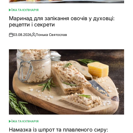
ЇЖА ТА КУЛІНАРІЯ
ОПУБЛІКУВАТИ
У
Маринад для запікання овочів у духовці:
рецепти і секрети
03.08.2026
Понька Святослав
Оприлюднено
Опубліковано
ЇЖА ТА КУЛІНАРІЯ
ОПУБЛІКУВАТИ
У
Намазка із шпрот та плавленого сиру: