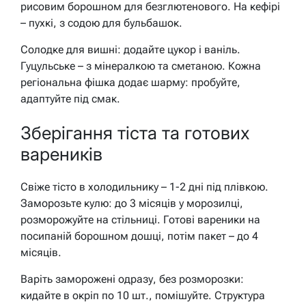
рисовим борошном для безглютенового. На кефірі
– пухкі, з содою для бульбашок.
Солодке для вишні: додайте цукор і ваніль.
Гуцульське – з мінералкою та сметаною. Кожна
регіональна фішка додає шарму: пробуйте,
адаптуйте під смак.
Зберігання тіста та готових
вареників
Свіже тісто в холодильнику – 1-2 дні під плівкою.
Заморозьте кулю: до 3 місяців у морозилці,
розморожуйте на стільниці. Готові вареники на
посипаній борошном дошці, потім пакет – до 4
місяців.
Варіть заморожені одразу, без розморозки:
кидайте в окріп по 10 шт., помішуйте. Структура