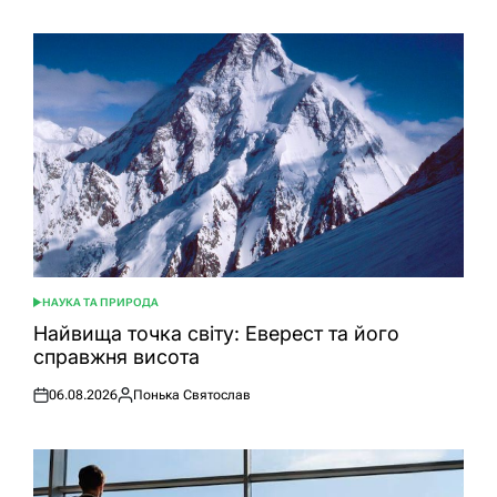
НАУКА ТА ПРИРОДА
ОПУБЛІКУВАТИ
У
Найвища точка світу: Еверест та його
справжня висота
06.08.2026
Понька Святослав
Оприлюднено
Опубліковано