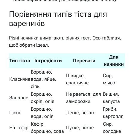
Порівняння типів тіста для
вареників
Різні начинки вимагають різних тест. Ось таблиця,
щоб обрати ідеал.
Для
Тип тіста
Інгредієнти
Переваги
начинки
Борошно,
Швидке,
Сир,
Класичне
вода, яйце,
еластичне
м’ясо
сіль
Борошно,
Не рветься, для
Вишня,
Заварне
окріп, олія
заморозки
капуста
Борошно,
Гриби,
Пісне
Легке, веган
вода, олія
картопля
Кефір,
Сир,
На кефірі
Пухке, ніжне
борошно, сода
солодке