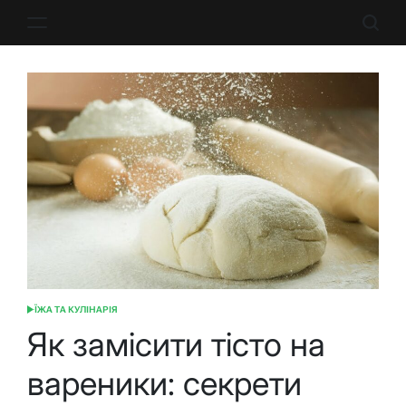
Перейти
до
вмісту
ЇЖА ТА КУЛІНАРІЯ
ОПУБЛІКУВАТИ
У
Як замісити тісто на
вареники: секрети