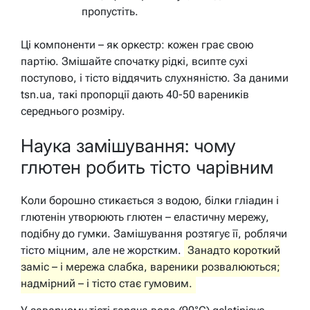
пропустіть.
Ці компоненти – як оркестр: кожен грає свою
партію. Змішайте спочатку рідкі, всипте сухі
поступово, і тісто віддячить слухняністю. За даними
tsn.ua, такі пропорції дають 40-50 вареників
середнього розміру.
Наука замішування: чому
глютен робить тісто чарівним
Коли борошно стикається з водою, білки гліадин і
глютенін утворюють глютен – еластичну мережу,
подібну до гумки. Замішування розтягує її, роблячи
тісто міцним, але не жорстким.
Занадто короткий
заміс – і мережа слабка, вареники розвалюються;
надмірний – і тісто стає гумовим.