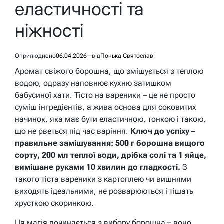
еластичності та
ніжності
Оприлюднено
06.04.2026
від
Понька Святослав
Аромат свіжого борошна, що змішується з теплою
водою, одразу наповнює кухню затишком
бабусиної хати. Тісто на вареники – це не просто
суміш інгредієнтів, а жива основа для соковитих
начинок, яка має бути еластичною, тонкою і такою,
що не рветься під час варіння.
Ключ до успіху –
правильне замішування: 500 г борошна вищого
сорту, 200 мл теплої води, дрібка солі та 1 яйце,
вимішане руками 10 хвилин до гладкості.
З
такого тіста вареники з картоплею чи вишнями
виходять ідеальними, не розварюються і тішать
хрусткою скоринкою.
Ця магія починається з вибору борошна – воно