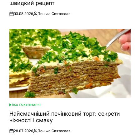
швидкий рецепт
03.08.2026
Понька Святослав
Оприлюднено
Опубліковано
ЇЖА ТА КУЛІНАРІЯ
ОПУБЛІКУВАТИ
У
Найсмачніший печінковий торт: секрети
ніжності і смаку
28.07.2026
Понька Святослав
Оприлюднено
Опубліковано