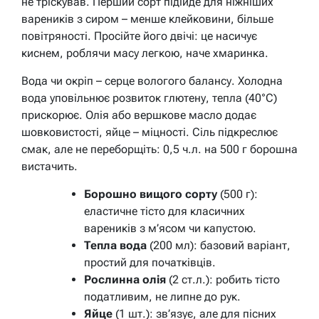
не тріскував. Перший сорт підійде для ніжніших
вареників з сиром – менше клейковини, більше
повітряності. Просійте його двічі: це насичує
киснем, роблячи масу легкою, наче хмаринка.
Вода чи окріп – серце вологого балансу. Холодна
вода уповільнює розвиток глютену, тепла (40°C)
прискорює. Олія або вершкове масло додає
шовковистості, яйце – міцності. Сіль підкреслює
смак, але не переборщіть: 0,5 ч.л. на 500 г борошна
вистачить.
Борошно вищого сорту
(500 г):
еластичне тісто для класичних
вареників з м’ясом чи капустою.
Тепла вода
(200 мл): базовий варіант,
простий для початківців.
Рослинна олія
(2 ст.л.): робить тісто
податливим, не липне до рук.
Яйце
(1 шт.): зв’язує, але для пісних