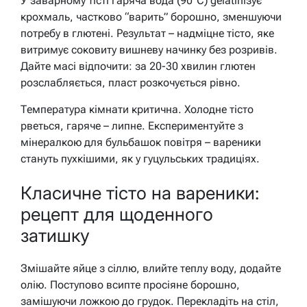
У заварному тісті гаряча вода (90°C) gelatinізує
крохмаль, частково “варить” борошно, зменшуючи
потребу в глютені. Результат – надміцне тісто, яке
витримує соковиту вишневу начинку без розривів.
Дайте масі відпочити: за 20-30 хвилин глютен
розслабляється, пласт розкочується рівно.
Температура кімнати критична. Холодне тісто
рветься, гаряче – липне. Експериментуйте з
мінералкою для бульбашок повітря – вареники
стануть пухкішими, як у гуцульських традиціях.
Класичне тісто на вареники:
рецепт для щоденного
затишку
Змішайте яйце з сіллю, влийте теплу воду, додайте
олію. Поступово всипте просіяне борошно,
замішуючи ложкою до грудок. Перекладіть на стіл,