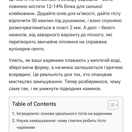
повинно містити 12-14% білка для сильної
клейковини. Додайте олію для м’якості, дайте тісту
відпочити 30 хвилин під рушником, і воно слухняно
розкочуватиметься в пласт 2 мм. А далі – безліч
нюансів, від заварного варіанту до пісного, які
перетворять звичайне ліплення на справжнє
кулінарне свято.
Уявіть, як ваші вареники плавають у киплячій воді,
зберігаючи форму, а начинка залишається гарячою
всередині. Це реальність для тих, хто опанував
мистецтво замішування. Тепер розберемося, чому
саме так, і як уникнути підводних каменів.
Table of Contents
Інгредієнти: основа ідеального тіста на вареники
Наука замішування: чому глютен робить тісто
чарівним