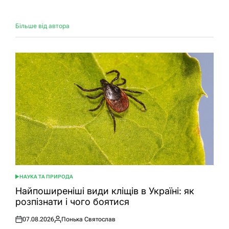
Більше від автора
НАУКА ТА ПРИРОДА
ОПУБЛІКУВАТИ
У
Найпоширеніші види кліщів в Україні: як
розпізнати і чого боятися
07.08.2026
Понька Святослав
Оприлюднено
Опубліковано