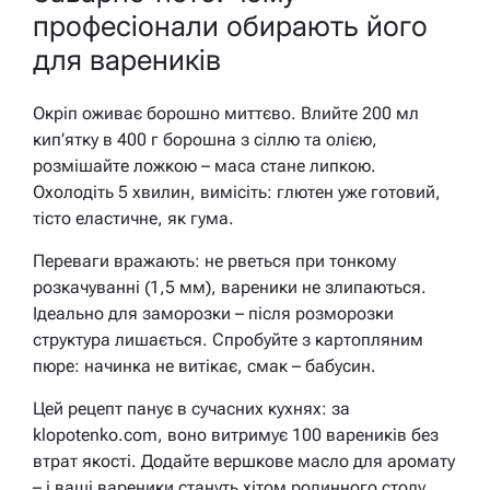
професіонали обирають його
для вареників
Окріп оживає борошно миттєво. Влийте 200 мл
кип’ятку в 400 г борошна з сіллю та олією,
розмішайте ложкою – маса стане липкою.
Охолодіть 5 хвилин, вимісіть: глютен уже готовий,
тісто еластичне, як гума.
Переваги вражають: не рветься при тонкому
розкачуванні (1,5 мм), вареники не злипаються.
Ідеально для заморозки – після розморозки
структура лишається. Спробуйте з картопляним
пюре: начинка не витікає, смак – бабусин.
Цей рецепт панує в сучасних кухнях: за
klopotenko.com, воно витримує 100 вареників без
втрат якості. Додайте вершкове масло для аромату
– і ваші вареники стануть хітом родинного столу.