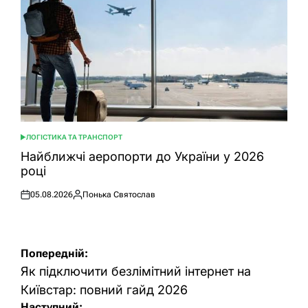
ЛОГІСТИКА ТА ТРАНСПОРТ
ОПУБЛІКУВАТИ
У
Найближчі аеропорти до України у 2026
році
05.08.2026
Понька Святослав
Оприлюднено
Опубліковано
Навігація
Попередній:
записів
Як підключити безлімітний інтернет на
Київстар: повний гайд 2026
Наступний: