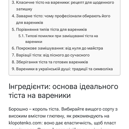
Класичне тісто на вареники: рецепт для щоденного
затишку
Заварне тісто: чому професіонали обирають його
для вареників
Порівняння типів тіста для вареників
Типові помилки при замішуванні тіста на
вареники
Покрокове замішування: від нуля до майстра
Варіації тіста: від пісного до сучасного
Зберігання тіста та готових вареників
Вареники в українській душі: традиції та символіка
Інгредієнти: основа ідеального
тіста на вареники
Борошно – король тіста. Вибирайте вищого сорту з
високим вмістом глютену, як рекомендують на
klopotenko.com: воно дає еластичність, щоб пласт