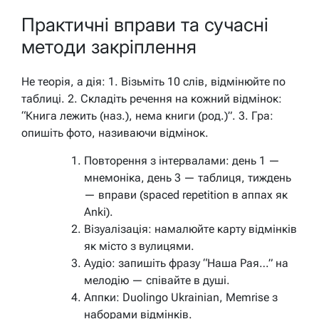
Практичні вправи та сучасні
методи закріплення
Не теорія, а дія: 1. Візьміть 10 слів, відмінюйте по
таблиці. 2. Складіть речення на кожний відмінок:
“Книга лежить (наз.), нема книги (род.)”. 3. Гра:
опишіть фото, називаючи відмінок.
Повторення з інтервалами: день 1 —
мнемоніка, день 3 — таблиця, тиждень
— вправи (spaced repetition в аппах як
Anki).
Візуалізація: намалюйте карту відмінків
як місто з вулицями.
Аудіо: запишіть фразу “Наша Рая…” на
мелодію — співайте в душі.
Аппки: Duolingo Ukrainian, Memrise з
наборами відмінків.