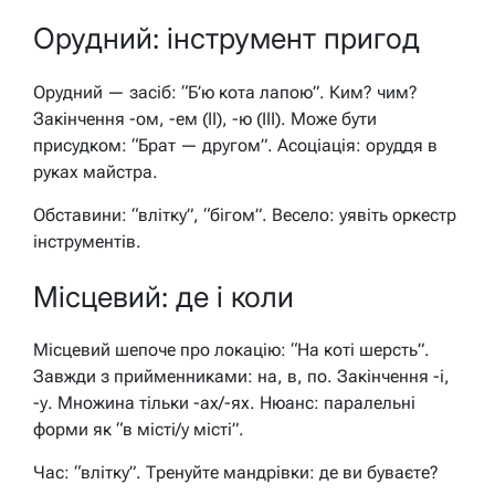
Орудний: інструмент пригод
Орудний — засіб: “Б’ю кота лапою”. Ким? чим?
Закінчення -ом, -ем (II), -ю (III). Може бути
присудком: “Брат — другом”. Асоціація: оруддя в
руках майстра.
Обставини: “влітку”, “бігом”. Весело: уявіть оркестр
інструментів.
Місцевий: де і коли
Місцевий шепоче про локацію: “На коті шерсть”.
Завжди з прийменниками: на, в, по. Закінчення -і,
-у. Множина тільки -ах/-ях. Нюанс: паралельні
форми як “в місті/у місті”.
Час: “влітку”. Тренуйте мандрівки: де ви буваєте?