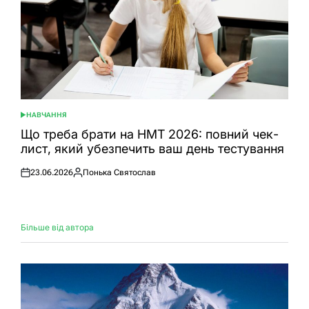
НАВЧАННЯ
ОПУБЛІКУВАТИ
У
Що треба брати на НМТ 2026: повний чек-
лист, який убезпечить ваш день тестування
23.06.2026
Понька Святослав
Оприлюднено
Опубліковано
Більше від автора