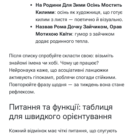
На Родини Для Зими Осінь Мостить
Килими
: осінь як художниця, що готує
килим з листя — поетично й візуально.
Назвав Рома Дочку Зайчиком, Орав
Мотихою Квіти
: гумор з зайчиком
додає родинного тепла.
Після списку спробуйте скласти свою: візьміть
знайомі імена чи хобі. Чому це працює?
Нейронаука каже, що асоціативні ланцюжки
активують гіпокамп, роблячи спогади стійкими.
Повторюйте фразу щодня — за тиждень вона стане
рефлексом.
Питання та функції: таблиця
для швидкого орієнтування
Кожний відмінок має чіткі питання, що слугують