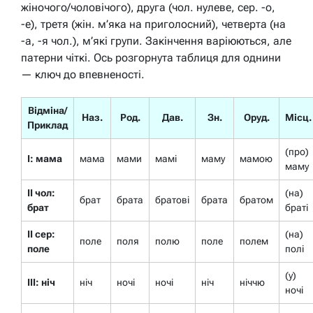
жіночого/чоловічого), друга (чол. нулеве, сер. -о,
-е), третя (жін. м’яка на приголосний), четверта (на
-а, -я чол.), м’які групи. Закінчення варіюються, але
патерни чіткі. Ось розгорнута таблиця для однини
— ключ до впевненості.
Відміна/
Наз.
Род.
Дав.
Зн.
Оруд.
Місц.
Приклад
(про)
I: мама
мама
мами
мамі
маму
мамою
маму
II чол:
(на)
брат
брата
братові
брата
братом
брат
браті
II сер:
(на)
поле
поля
полю
поле
полем
поле
полі
(у)
III: ніч
ніч
ночі
ночі
ніч
ніччю
ночі