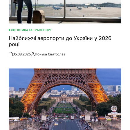
ЛОГІСТИКА ТА ТРАНСПОРТ
ОПУБЛІКУВАТИ
У
Найближчі аеропорти до України у 2026
році
05.08.2026
Понька Святослав
Оприлюднено
Опубліковано