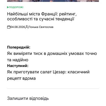
ПОДОРОЖІ
ОПУБЛІКУВАТИ
У
Найбільші міста Франції: рейтинг,
особливості та сучасні тенденції
04.08.2026
Понька Святослав
Оприлюднено
Опубліковано
Навігація
Попередній:
записів
Як виміряти тиск в домашніх умовах точно
та надійно
Наступний:
Як приготувати салат Цезар: класичний
рецепт вдома
Залишити відповідь