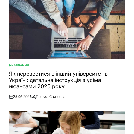
НАВЧАННЯ
ОПУБЛІКУВАТИ
У
Як перевестися в інший університет в
Україні: детальна інструкція з усіма
нюансами 2026 року
25.06.2026
Понька Святослав
Оприлюднено
Опубліковано