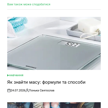
Вам також може сподобатися
НАВЧАННЯ
ОПУБЛІКУВАТИ
У
Як знайти масу: формули та способи
24.07.2026
Понька Святослав
Оприлюднено
Опубліковано