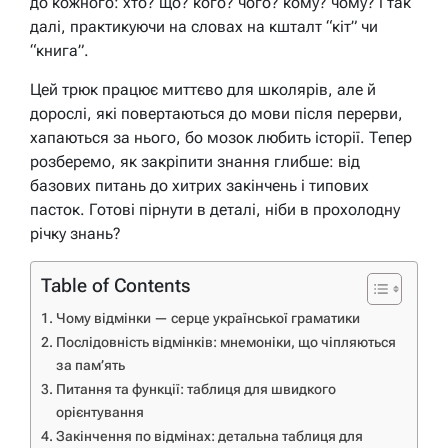
до кожного: хто? що? кого? чого? кому? чому? і так
далі, практикуючи на словах на кшталт “кіт” чи
“книга”.
Цей трюк працює миттєво для школярів, але й
дорослі, які повертаються до мови після перерви,
хапаються за нього, бо мозок любить історії. Тепер
розберемо, як закріпити знання глибше: від
базових питань до хитрих закінчень і типових
пасток. Готові пірнути в деталі, ніби в прохолодну
річку знань?
Table of Contents
Чому відмінки — серце української граматики
Послідовність відмінків: мнемоніки, що чіпляються
за пам’ять
Питання та функції: таблиця для швидкого
орієнтування
Закінчення по відмінах: детальна таблиця для