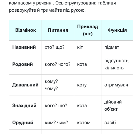
компасом у реченні. Ось структурована таблиця —
роздрукуйте й тримайте під рукою.
Приклад
Відмінок
Питання
Функція
(кіт)
Називний
хто? що?
кіт
підмет
відсутність,
Родовий
кого? чого?
кота
кількість
кому?
Давальний
коту
отримувач
чому?
дійовий
Знахідний
кого? що?
кота
об’єкт
Орудний
ким? чим?
котом
засіб