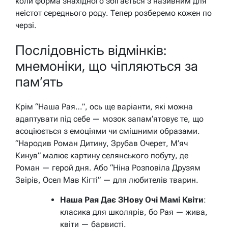
коли форма знахідного збігається з називним для
неістот середнього роду. Тепер розберемо кожен по
черзі.
Послідовність відмінків:
мнемоніки, що чіпляються за
пам’ять
Крім “Наша Рая…”, ось ще варіанти, які можна
адаптувати під себе — мозок запам’ятовує те, що
асоціюється з емоціями чи смішними образами.
“Народив Роман Дитину, Зрубав Очерет, М’яч
Кинув” малює картину селянського побуту, де
Роман — герой дня. Або “Ніна Розповіла Друзям
Звірів, Осел Мав Кігті” — для любителів тварин.
Наша Рая Дає ЗНову Очі Мамі Квіти
:
класика для школярів, бо Рая — жива,
квіти — барвисті.