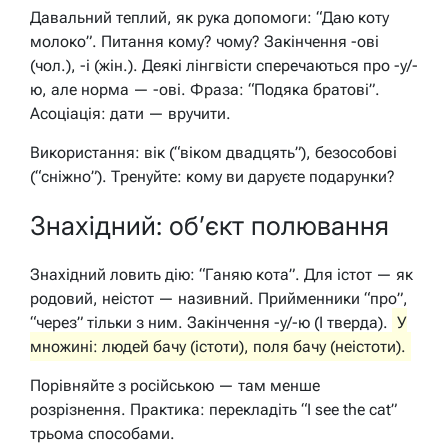
Давальний теплий, як рука допомоги: “Даю коту
молоко”. Питання кому? чому? Закінчення -ові
(чол.), -і (жін.). Деякі лінгвісти сперечаються про -у/-
ю, але норма — -ові. Фраза: “Подяка братові”.
Асоціація: дати — вручити.
Використання: вік (“віком двадцять”), безособові
(“сніжно”). Тренуйте: кому ви даруєте подарунки?
Знахідний: об’єкт полювання
Знахідний ловить дію: “Ганяю кота”. Для істот — як
родовий, неістот — називний. Прийменники “про”,
“через” тільки з ним. Закінчення -у/-ю (I тверда).
У
множині: людей бачу (істоти), поля бачу (неістоти).
Порівняйте з російською — там менше
розрізнення. Практика: перекладіть “I see the cat”
трьома способами.