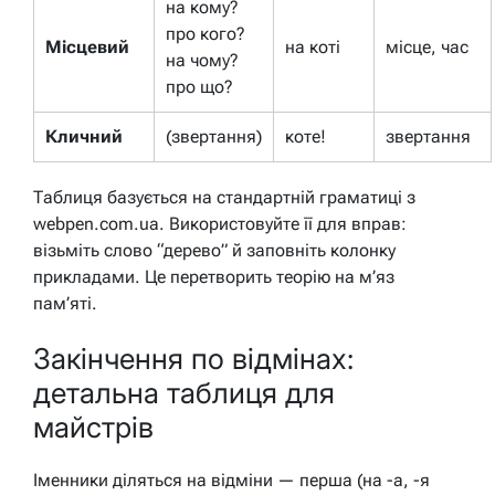
на кому?
про кого?
Місцевий
на коті
місце, час
на чому?
про що?
Кличний
(звертання)
коте!
звертання
Таблиця базується на стандартній граматиці з
webpen.com.ua. Використовуйте її для вправ:
візьміть слово “дерево” й заповніть колонку
прикладами. Це перетворить теорію на м’яз
пам’яті.
Закінчення по відмінах:
детальна таблиця для
майстрів
Іменники діляться на відміни — перша (на -а, -я