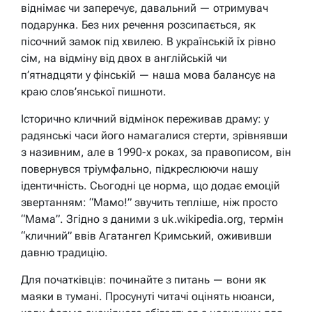
віднімає чи заперечує, давальний — отримувач
подарунка. Без них речення розсипається, як
пісочний замок під хвилею. В українській їх рівно
сім, на відміну від двох в англійській чи
п’ятнадцяти у фінській — наша мова балансує на
краю слов’янської пишноти.
Історично кличний відмінок переживав драму: у
радянські часи його намагалися стерти, зрівнявши
з називним, але в 1990-х роках, за правописом, він
повернувся тріумфально, підкреслюючи нашу
ідентичність. Сьогодні це норма, що додає емоцій
звертанням: “Мамо!” звучить тепліше, ніж просто
“Мама”. Згідно з даними з uk.wikipedia.org, термін
“кличний” ввів Агатангел Кримський, ожививши
давню традицію.
Для початківців: починайте з питань — вони як
маяки в тумані. Просунуті читачі оцінять нюанси,