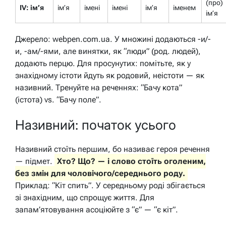
(про)
IV: ім’я
ім’я
імені
імені
ім’я
іменем
ім’я
Джерело: webpen.com.ua. У множині додаються -и/-
и, -ам/-ями, але винятки, як “люди” (род. людей),
додають перцю. Для просунутих: помітьте, як у
знахідному істоти йдуть як родовий, неістоти — як
називний. Тренуйте на реченнях: “Бачу кота”
(істота) vs. “Бачу поле”.
Називний: початок усього
Називний стоїть першим, бо називає героя речення
— підмет.
Хто? Що? — і слово стоїть оголеним,
без змін для чоловічого/середнього роду.
Приклад: “Кіт спить”. У середньому роді збігається
зі знахідним, що спрощує життя. Для
запам’ятовування асоціюйте з “є” — “є кіт”.