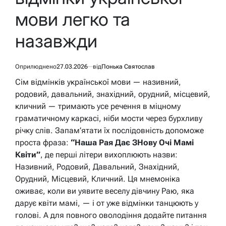
мови легко та
назавжди
Оприлюднено
27.03.2026
від
Понька Святослав
Сім відмінків української мови — називний,
родовий, давальний, знахідний, орудний, місцевий,
кличний — тримають усе речення в міцному
граматичному каркасі, ніби мости через бурхливу
річку слів. Запам’ятати їх послідовність допоможе
проста фраза:
“Наша Рая Дає ЗНову Очі Мамі
Квіти”
, де перші літери вихоплюють назви:
Називний, Родовий, Давальний, Знахідний,
Орудний, Місцевий, Кличний. Ця мнемоніка
оживає, коли ви уявите веселу дівчину Раю, яка
дарує квіти мамі, — і от уже відмінки танцюють у
голові. А для повного оволодіння додайте питання