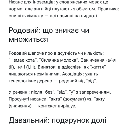
Нюанс для іноземців: у слов’янських мовах це
норма, але англійці плутають з об’єктом. Практика:
опишіть кімнату — всі називні на видноті.
Родовий: що зникає чи
множиться
Родовий шепоче про відсутність чи кількість:
“Немає кота”, “Склянка молока”. Закінчення -а/-я
(II), -и/-і (I,III). Виняток: віддієслівні як “життя”
лишаються незмінними. Асоціація: уявіть
генеалогічне дерево — родовий від “рід”.
У реченні: після “без”, “від”, “у” з запереченням.
Просунуті нюанси: “акта” (документ) vs. “акту”
(значення) — контекст вирішує.
Давальний: подарунок долі