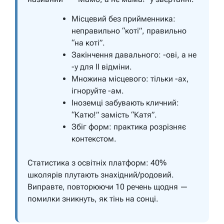
Місцевий без прийменника:
неправильно “коті”, правильно
“на коті”.
Закінчення давального: -ові, а не
-у для II відміни.
Множина місцевого: тільки -ах,
ігноруйте -ам.
Іноземці забувають кличний:
“Катю!” замість “Катя”.
Збіг форм: практика розрізняє
контекстом.
Статистика з освітніх платформ: 40%
школярів плутають знахідний/родовий.
Виправте, повторюючи 10 речень щодня —
помилки зникнуть, як тінь на сонці.