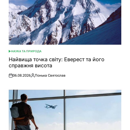
НАУКА ТА ПРИРОДА
ОПУБЛІКУВАТИ
У
Найвища точка світу: Еверест та його
справжня висота
06.08.2026
Понька Святослав
Оприлюднено
Опубліковано