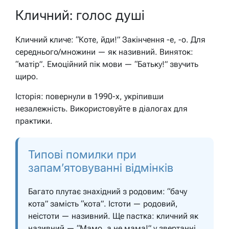
Кличний: голос душі
Кличний кличе: “Коте, йди!” Закінчення -е, -о. Для
середнього/множини — як називний. Виняток:
“матір”. Емоційний пік мови — “Батьку!” звучить
щиро.
Історія: повернули в 1990-х, укріпивши
незалежність. Використовуйте в діалогах для
практики.
Типові помилки при
запам’ятовуванні відмінків
Багато плутає знахідний з родовим: “бачу
кота” замість “кота”. Істоти — родовий,
неістоти — називний. Ще пастка: кличний як
називний — “Мамо, а не мама!” у звертанні.