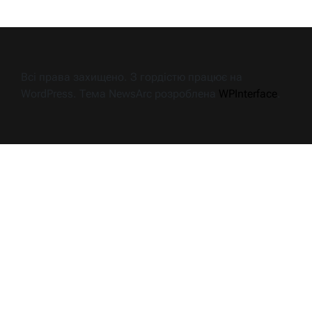
Всі права захищено. З гордістю працює на
WordPress. Тема NewsArc розроблена
WPInterface
.