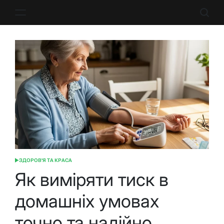
Перейти
до
вмісту
ЗДОРОВ'Я ТА КРАСА
ОПУБЛІКУВАТИ
У
Як виміряти тиск в
домашніх умовах
точно та надійно