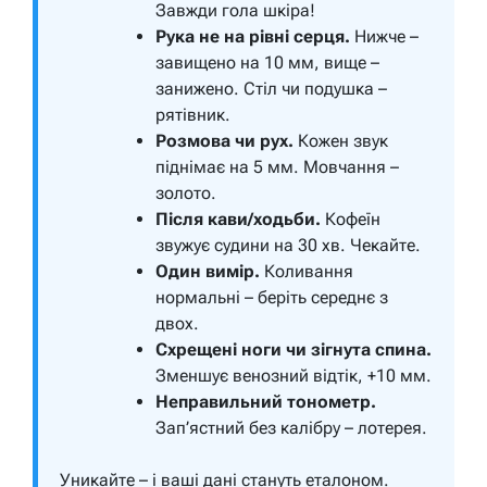
Завжди гола шкіра!
Рука не на рівні серця.
Нижче –
завищено на 10 мм, вище –
занижено. Стіл чи подушка –
рятівник.
Розмова чи рух.
Кожен звук
піднімає на 5 мм. Мовчання –
золото.
Після кави/ходьби.
Кофеїн
звужує судини на 30 хв. Чекайте.
Один вимір.
Коливання
нормальні – беріть середнє з
двох.
Схрещені ноги чи зігнута спина.
Зменшує венозний відтік, +10 мм.
Неправильний тонометр.
Зап’ястний без калібру – лотерея.
Уникайте – і ваші дані стануть еталоном.