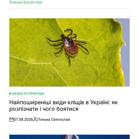
Більше від автора
НАУКА ТА ПРИРОДА
ОПУБЛІКУВАТИ
У
Найпоширеніші види кліщів в Україні: як
розпізнати і чого боятися
07.08.2026
Понька Святослав
Оприлюднено
Опубліковано