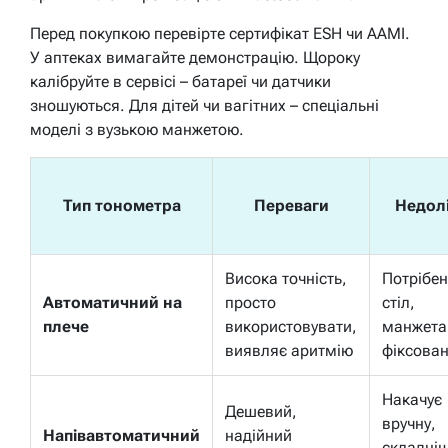
Перед покупкою перевірте сертифікат ESH чи AAMI.
У аптеках вимагайте демонстрацію. Щороку
калібруйте в сервісі – батареї чи датчики
зношуються. Для дітей чи вагітних – спеціальні
моделі з вузькою манжетою.
Тип тонометра
Переваги
Недол
Висока точність,
Потрібен
Автоматичний на
просто
стіл,
плече
використовувати,
манжета
виявляє аритмію
фіксова
Накачує
Дешевий,
вручну,
Напівавтоматичний
надійний
складні