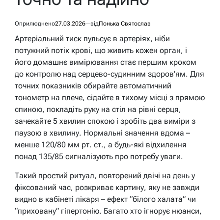
Оприлюднено
27.03.2026
від
Понька Святослав
Артеріальний тиск пульсує в артеріях, ніби
потужний потік крові, що живить кожен орган, і
його домашнє вимірювання стає першим кроком
до контролю над серцево-судинним здоров’ям. Для
точних показників обирайте автоматичний
тонометр на плече, сідайте в тихому місці з прямою
спиною, покладіть руку на стіл на рівні серця,
зачекайте 5 хвилин спокою і зробіть два виміри з
паузою в хвилину. Нормальні значення вдома –
менше 120/80 мм рт. ст., а будь-які відхилення
понад 135/85 сигналізують про потребу уваги.
Такий простий ритуал, повторений двічі на день у
фіксований час, розкриває картину, яку не завжди
видно в кабінеті лікаря – ефект “білого халата” чи
“приховану” гіпертонію. Багато хто ігнорує нюанси,