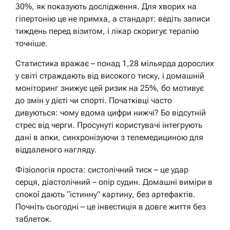
30%, як показують дослідження. Для хворих на
гіпертонію це не примха, а стандарт: ведіть записи
тиждень перед візитом, і лікар скоригує терапію
точніше.
Статистика вражає – понад 1,28 мільярда дорослих
у світі страждають від високого тиску, і домашній
моніторинг знижує цей ризик на 25%, бо мотивує
до змін у дієті чи спорті. Початківці часто
дивуються: чому вдома цифри нижчі? Бо відсутній
стрес від черги. Просунуті користувачі інтегрують
дані в апки, синхронізуючи з телемедициною для
віддаленого нагляду.
Фізіологія проста: систолічний тиск – це удар
серця, діастолічний – опір судин. Домашні виміри в
спокої дають “істинну” картину, без артефактів.
Почніть сьогодні – це інвестиція в довге життя без
таблеток.