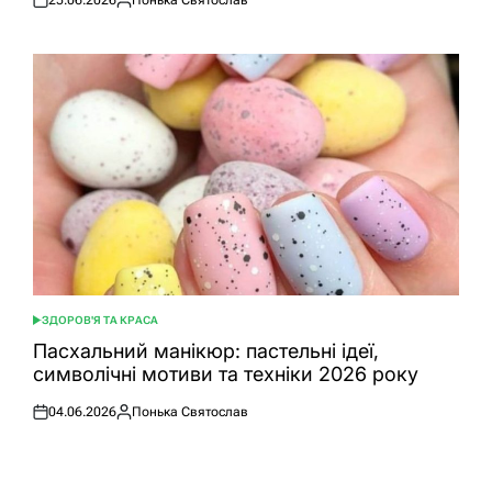
25.06.2026
Понька Святослав
Оприлюднено
Опубліковано
ЗДОРОВ'Я ТА КРАСА
ОПУБЛІКУВАТИ
У
Пасхальний манікюр: пастельні ідеї,
символічні мотиви та техніки 2026 року
04.06.2026
Понька Святослав
Оприлюднено
Опубліковано