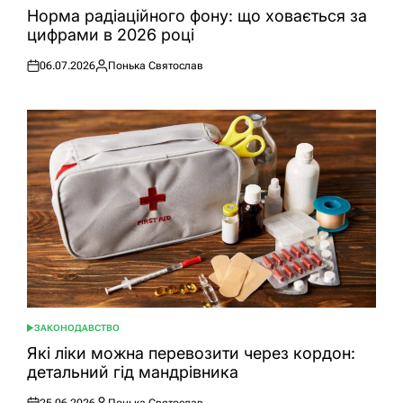
У
Норма радіаційного фону: що ховається за
цифрами в 2026 році
06.07.2026
Понька Святослав
Оприлюднено
Опубліковано
ЗАКОНОДАВСТВО
ОПУБЛІКУВАТИ
У
Які ліки можна перевозити через кордон:
детальний гід мандрівника