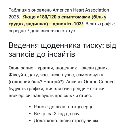
Таблиця з оновлень American Heart Association
2025.
Якщо >180/120 з симптомами (біль у
грудях, задишка) – дзвоніть 103!
Ведіть графік:
середнє 7 днів визначає статус.
Ведення щоденника тиску: від
записів до інсайтів
Один запис – крапля, щоденник – океан даних.
Фіксуйте дату, час, тиск, пульс, самопочуття
(головний біль? Настрій?). Апки як Omron Connect
будують графіки, виявляючи тренди – скачки
ввечері сигналізують про сіль чи стрес.
Ранок: до ліків, натщесерце.
Вечір: за 2 год до сну.
Додатково: після стресу чи їжі.