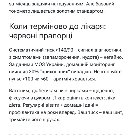
за місяць завдяки нагадуванням. Але базовий
тонометр лишається золотим стандартом.
Коли терміново до лікаря:
червоні прапорці
Систематичний тиск >140/90 – сигнал діагностики,
з симптомами (запаморочення, нудота) – негайно.
За даними МОЗ України, домашній моніторинг
виявляє 30% “прихованих” випадків. Не ігноруйте
пульс >100 чи <60 – аритмія ховається.
Вагітним, діабетикам чи з нирками – щоденно,
фіксуючи з цукром. Лікар оцінить контекст: ліки,
дієта. Регулярні візити + домашні дані =
профілактика на роки вперед. Ваш тиск – ваш щит,
тримайте його в руках.