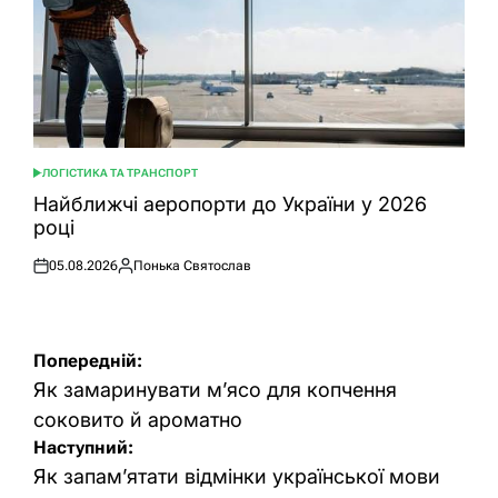
ЛОГІСТИКА ТА ТРАНСПОРТ
ОПУБЛІКУВАТИ
У
Найближчі аеропорти до України у 2026
році
05.08.2026
Понька Святослав
Оприлюднено
Опубліковано
Навігація
Попередній:
записів
Як замаринувати м’ясо для копчення
соковито й ароматно
Наступний:
Як запам’ятати відмінки української мови