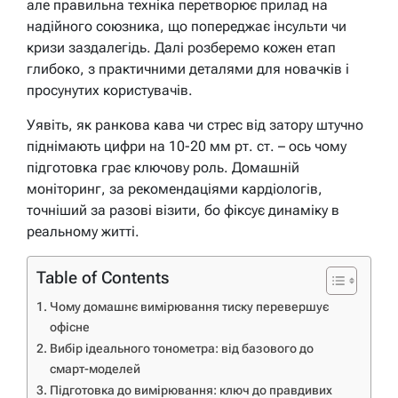
але правильна техніка перетворює прилад на
надійного союзника, що попереджає інсульти чи
кризи заздалегідь. Далі розберемо кожен етап
глибоко, з практичними деталями для новачків і
просунутих користувачів.
Уявіть, як ранкова кава чи стрес від затору штучно
піднімають цифри на 10-20 мм рт. ст. – ось чому
підготовка грає ключову роль. Домашній
моніторинг, за рекомендаціями кардіологів,
точніший за разові візити, бо фіксує динаміку в
реальному житті.
Table of Contents
Чому домашнє вимірювання тиску перевершує
офісне
Вибір ідеального тонометра: від базового до
смарт-моделей
Підготовка до вимірювання: ключ до правдивих