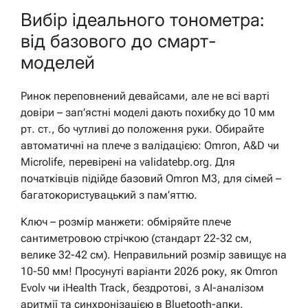
Вибір ідеального тонометра:
від базового до смарт-
моделей
Ринок переповнений девайсами, але не всі варті
довіри – зап’ястні моделі дають похибку до 10 мм
рт. ст., бо чутливі до положення руки. Обирайте
автоматичні на плече з валідацією: Omron, A&D чи
Microlife, перевірені на validatebp.org. Для
початківців підійде базовий Omron M3, для сімей –
багатокористувацький з пам’яттю.
Ключ – розмір манжети: обміряйте плече
сантиметровою стрічкою (стандарт 22-32 см,
велике 32-42 см). Неправильний розмір завищує на
10-50 мм! Просунуті варіанти 2026 року, як Omron
Evolv чи iHealth Track, бездротові, з AI-аналізом
аритмії та синхронізацією в Bluetooth-апки.