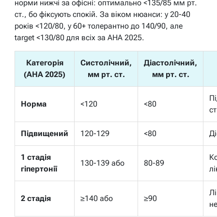
норми нижчі за офісні: оптимально <135/85 мм рт.
ст., бо фіксують спокій. За віком нюанси: у 20-40
років <120/80, у 60+ толерантно до 140/90, але
target <130/80 для всіх за AHA 2025.
Категорія
Систолічний,
Діастолічний,
(AHA 2025)
мм рт. ст.
мм рт. ст.
П
Норма
<120
<80
ст
Підвищений
120-129
<80
Ді
1 стадія
К
130-139 або
80-89
гіпертонії
лі
Л
2 стадія
≥140 або
≥90
н