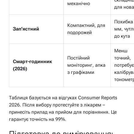
механічно
для нова
Похибка
Компактний, для
Зап’ястний
мм, чут
подорожей
до кута
Менш
Постійний
точний,
Смарт-годинник
моніторинг, апка
потребує
(2026)
з графіками
калібру
тономет
Таблиця базується на відгуках Consumer Reports
2026. Після вибору протестуйте з лікарем –
принесіть прилад на прийом для порівняння. Це
гарантує точність на 99%.
Підготовка до вимірювання: