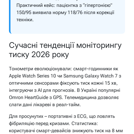
Практичний кейс: пацієнтка з “гіпертонією”
150/95 виявила норму 118/76 після корекції
техніки.
Сучасні тенденції моніторингу
тиску 2026 року
Тонометри еволюціонували: смарт-годинники як
Apple Watch Series 10 чи Samsung Galaxy Watch 7 з
оптичними сенсорами фіксують тиск кожні 15 хв,
інтегруючи з AI для прогнозів. В Україні популярні
Omron HeartGuide з GPS. Телемедицина дозволяє
слати дані лікареві в реал-тайм.
Для просунутих – портативні з ECG, що ловлять
фібриляцію перед кризами. Статистика:
користувачі смарт-девайсів знижують тиск на 8 мм