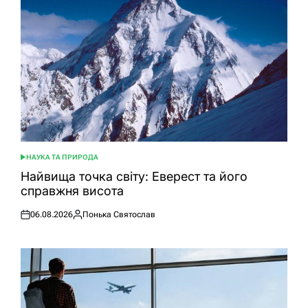
НАУКА ТА ПРИРОДА
ОПУБЛІКУВАТИ
У
Найвища точка світу: Еверест та його
справжня висота
06.08.2026
Понька Святослав
Оприлюднено
Опубліковано