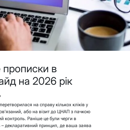
е прописки в
гайд на 2026 рік
в
перетворилася на справу кількох кліків у
ов’язаний, або на візит до ЦНАП з пачкою
ий контроль. Раніше це були черги в
аз – декларативний принцип, де ваша заява