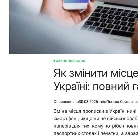
ЗАКОНОДАВСТВО
ОПУБЛІКУВАТИ
У
Як змінити місц
Україні: повний 
Оприлюднено
30.03.2026
від
Понька Святосла
Зміна місця прописки в Україні нині 
смартфоні, якщо ви не військовозоб
паперів для тих, кому потрібен повн
паспортних столах і печатки, а зар