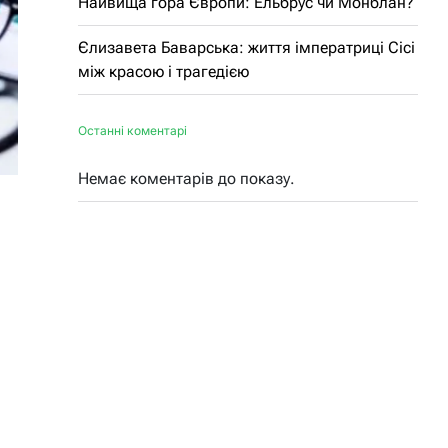
Найвища гора Європи: Ельбрус чи Монблан?
Єлизавета Баварська: життя імператриці Сісі
між красою і трагедією
Останні коментарі
Немає коментарів до показу.