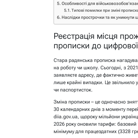
Особливості для військовозобов’язан
Типові помилки при зміні прописк
Наслідки прострочки та як уникнути 
Реєстрація місця прож
прописки до цифрової
Стара радянська прописка нагадува
на роботу чи школу. Сьогодні, з 202
заявляєте адресу, де фактично живет
лише крайні випадки. Це звільнило у
чи паспортисток.
Зміна прописки – це одночасно зняття
30 календарних днів з моменту пере
diia.gov.ua, щороку мільйони україн
2026 року оновили тарифи: базовий 
мінімуму для працездатних (3328 грн)