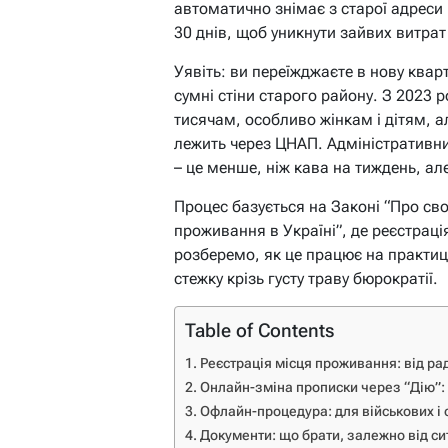
автоматично знімає з старої адреси 
30 днів, щоб уникнути зайвих витрат
Уявіть: ви переїжджаєте в нову кварт
сумні стіни старого району. З 2023 р
тисячам, особливо жінкам і дітям, а
лежить через ЦНАП. Адміністративний
– це менше, ніж кава на тиждень, ал
Процес базується на Законі “Про сво
проживання в Україні”, де реєстрація
розберемо, як це працює на практиц
стежку крізь густу траву бюрократії.
Table of Contents
Реєстрація місця проживання: від ра
Онлайн-зміна прописки через “Дію”:
Офлайн-процедура: для військових і 
Документи: що брати, залежно від си