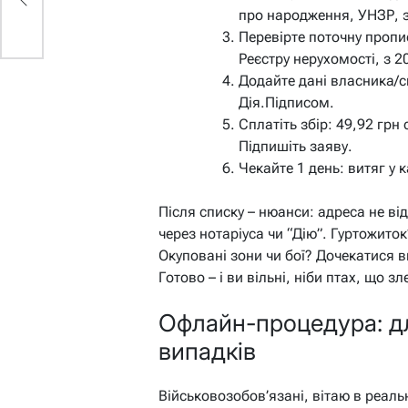
про народження, УНЗР, з
Перевірте поточну пропи
Реєстру нерухомості, з 2
Додайте дані власника/с
Дія.Підписом.
Сплатіть збір: 49,92 грн
Підпишіть заяву.
Чекайте 1 день: витяг у 
Після списку – нюанси: адреса не ві
через нотаріуса чи “Дію”. Гуртожиток
Окуповані зони чи бої? Дочекатися в
Готово – і ви вільні, ніби птах, що зле
Офлайн-процедура: дл
випадків
Військовозобов’язані, вітаю в реаль