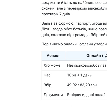
документи й ідіть до найближчого цен
схожий, але з перевіркою військоблі
протягом 7 днів.
Заява за формою, паспорт, згода вл
Діти – згода обох батьків, якщо розл
днів, залежно від громади. Збір той
Порівняємо онлайн і офлайн у табли
Аспект
Онлайн (“Д
Хто може
Невійськовозобов’язан
Час
10 хв + 1 день
Збір
49,92 / 83,20 грн
Документи
Е-підписи, дані онлай