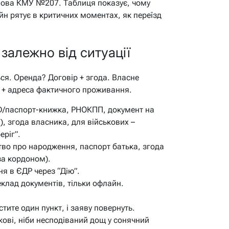
анова КМУ №207. Таблиця показує, чому
йн рятує в критичних моментах, як переїзд
залежно від ситуації
ся. Оренда? Договір + згода. Власне
с + адреса фактичного проживання.
D/паспорт-книжка, РНОКПП, документ на
), згода власника, для військових –
еріг”.
во про народження, паспорт батька, згода
за кордоном).
я в ЄДР через “Дію”.
клад документів, тільки офлайн.
стите один пункт, і заяву повернуть.
дкові, ніби несподіваний дощ у сонячний