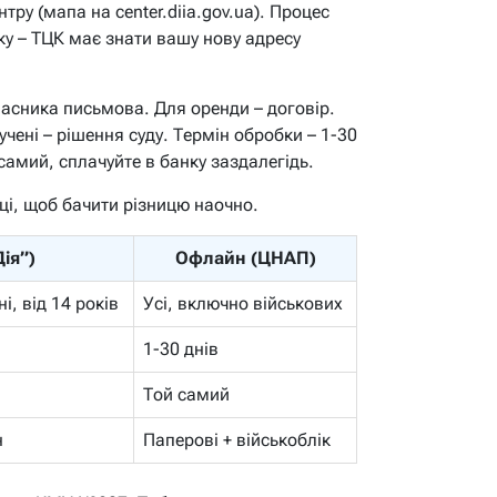
тру (мапа на center.diia.gov.ua). Процес
ку – ТЦК має знати вашу нову адресу
асника письмова. Для оренди – договір.
учені – рішення суду. Термін обробки – 1-30
 самий, сплачуйте в банку заздалегідь.
ці, щоб бачити різницю наочно.
ія”)
Офлайн (ЦНАП)
і, від 14 років
Усі, включно військових
1-30 днів
Той самий
н
Паперові + військоблік