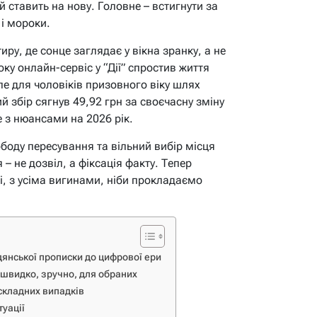
й ставить на нову. Головне – встигнути за
 і мороки.
иру, де сонце заглядає у вікна зранку, а не
оку онлайн-сервіс у “Дії” спростив життя
ле для чоловіків призовного віку шлях
 збір сягнув 49,92 грн за своєчасну зміну
е з нюансами на 2026 рік.
боду пересування та вільний вибір місця
 – не дозвіл, а фіксація факту. Тепер
і, з усіма вигинами, ніби прокладаємо
дянської прописки до цифрової ери
 швидко, зручно, для обраних
складних випадків
туації