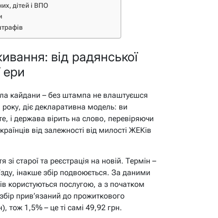
их, дітей і ВПО
и
штрафів
ивання: від радянської
 ери
ла кайдани – без штампа не влаштуєшся
1 року, діє декларативна модель: ви
е, і держава вірить на слово, перевіряючи
країнців від залежності від милості ЖЕКів
 зі старої та реєстрація на новій. Термін –
їзду, інакше збір подвоюється. За даними
ців користуються послугою, а з початком
збір прив’язаний до прожиткового
, тож 1,5% – це ті самі 49,92 грн.