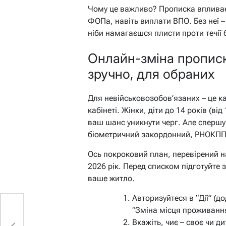
Чому це важливо? Прописка впливає 
ФОПа, навіть виплати ВПО. Без неї 
ніби намагаєшся плисти проти течії 
Онлайн-зміна прописк
зручно, для обраних
Для невійськовозобов’язаних – це каз
кабінеті. Жінки, діти до 14 років (ві
ваш шанс уникнути черг. Але спершу п
біометричний закордонний, РНОКПП 
Ось покроковий план, перевірений на
2026 рік. Перед списком підготуйте з
ваше житло.
Авторизуйтеся в “Дії” (д
“Зміна місця проживанн
Вкажіть, чиє – своє чи д
ть