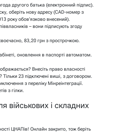
года другого батька (електронний підпис).
ску, оберіть нову адресу (CAD-номер з
013 року обов’язково внесений).
піввласників – вони підписують згоду
 своєчасно, 83,20 грн з прострочкою.
кабінеті, оновлення в паспорті автоматом.
дображається? Внесіть право власності
? Тільки 23 підключені виші, з договором.
иключення з переліку Мінреінтеграції.
тів з гілки.
я військових і складних
ності ЦНАПів! Онлайн закрито, тож беріть