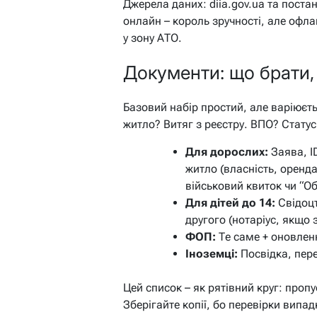
Джерела даних: diia.gov.ua та пост
онлайн – король зручності, але офла
у зону АТО.
Документи: що брати, 
Базовий набір простий, але варіюєть
житло? Витяг з реєстру. ВПО? Стату
Для дорослих:
Заява, I
житло (власність, оренда
військовий квиток чи “Об
Для дітей до 14:
Свідоцт
другого (нотаріус, якщо 
ФОП:
Те саме + оновленн
Іноземці:
Посвідка, пере
Цей список – як рятівний круг: пропу
Зберігайте копії, бо перевірки випа