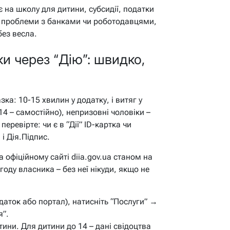
на школу для дитини, субсидії, податки
– проблеми з банками чи роботодавцями,
без весла.
и через “Дію”: швидко,
ка: 10-15 хвилин у додатку, і витяг у
д 14 – самостійно), непризовні чоловіки –
еревірте: чи є в “Дії” ID-картка чи
і Дія.Підпис.
 офіційному сайті diia.gov.ua станом на
году власника – без неї нікуди, якщо не
одаток або портал), натисніть “Послуги” →
я”.
итини. Для дитини до 14 – дані свідоцтва