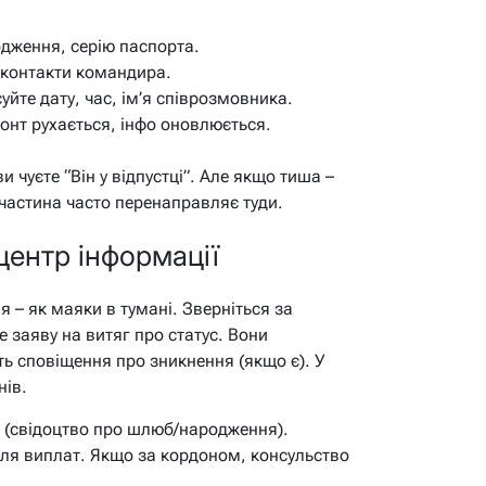
одження, серію паспорта.
, контакти командира.
йте дату, час, ім’я співрозмовника.
онт рухається, інфо оновлюється.
и чуєте “Він у відпустці”. Але якщо тиша –
 частина часто перенаправляє туди.
центр інформації
 – як маяки в тумані. Зверніться за
 заяву на витяг про статус. Вони
ь сповіщення про зникнення (якщо є). У
нів.
и (свідоцтво про шлюб/народження).
для виплат. Якщо за кордоном, консульство