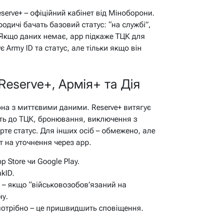
erve+ – офіційний кабінет від Міноборони.
одичі бачать базовий статус: “на службі”,
. Якщо даних немає, app підкаже ТЦК для
 Army ID та статус, але тільки якщо він
Reserve+, Армія+ та Дія
она з миттєвими даними. Reserve+ витягує
ість до ТЦК, бронювання, виключення з
рте статус. Для інших осіб – обмежено, але
т на уточнення через app.
p Store чи Google Play.
nkID.
” – якщо “військовозобов’язаний на
ну.
потрібно – це пришвидшить сповіщення.