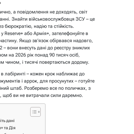
в
ично, а повідомлення не доходять, світ
анні. Знайти військовослужбовця ЗСУ – це
ез бюрократію, надію та стійкість.
у Reserve+ або Армія+, зателефонуйте в
частину. Якщо зв’язок обірвався надовго,
2 – вони внесуть дані до реєстру зниклих
ном на 2026 рік понад 90 тисяч осіб,
м чином, і тисячі повертаються додому.
 в лабіринті – кожен крок наближає до
окументів і appок, для просунутих – готуйте
ний штаб. Розберемо все по поличках, з
 щоб ви не витрачали сили даремно.
іть дані
+ та Дія