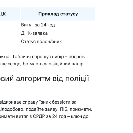
ТЦК
Приклад статусу
Витяг за 24 год
ДНК-заявка
Статус полон/зник
ov.ua. Таблиця спрощує вибір – оберіть
іше серце, бо мається офіційний папір.
овий алгоритм від поліції
я відкриває справу “зник безвісти за
ілодобово, подайте заяву: ПІБ, прикмети,
римати витяг з ЄРДР за 24 год – ключ до