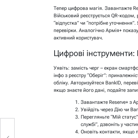
Тепер цифрова магія. Завантажте Res
Військовий реєструється QR-кодом, р
“відпустка” чи “потрібне уточнення”
перевірки. Аналогічно Армія+ показує
активний користувач.
Цифрові інструменти: 
Уявіть: замість черг – екран смартф
інфо з реєстру “Оберіг”: приналежн
обліку. Авторизуйтеся BankID, переві
якщо знаєте його дані, подайте запи
Завантажте Reserve+ з Ap
Увійдіть через Дію чи Ba
Перегляньте “Мій статус
службі”, дзвоніть у части
Оновіть контакти, якщо 