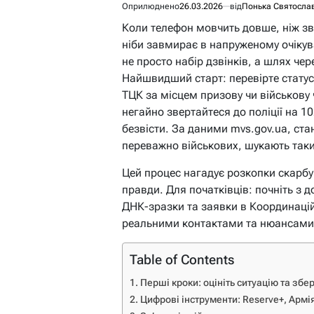
Оприлюднено
26.03.2026
від
Понька Святосла
Коли телефон мовчить довше, ніж зв
ніби завмирає в напруженому очікув
не просто набір дзвінків, а шлях чер
Найшвидший старт: перевірте статус 
ТЦК за місцем призову чи військову 
негайно звертайтеся до поліції на 10
безвісти. За даними mvs.gov.ua, ста
переважно військових, шукають таки
Цей процес нагадує розкопки скарбу
правди. Для початківців: почніть з д
ДНК-зразки та заявки в Координацій
реальними контактами та нюансами,
Table of Contents
Перші кроки: оцініть ситуацію та збер
Цифрові інструменти: Reserve+, Армія