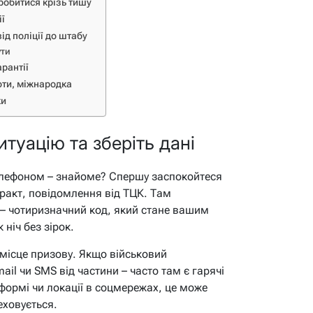
робитися крізь тишу
ї
ід поліції до штабу
ути
рантії
оти, міжнародка
ки
итуацію та зберіть дані
телефоном – знайоме? Спершу заспокойтеся
тракт, повідомлення від ТЦК. Там
 – чотиризначний код, який стане вашим
 ніч без зірок.
 місце призову. Якщо військовий
ail чи SMS від частини – часто там є гарячі
 формі чи локації в соцмережах, це може
еховується.