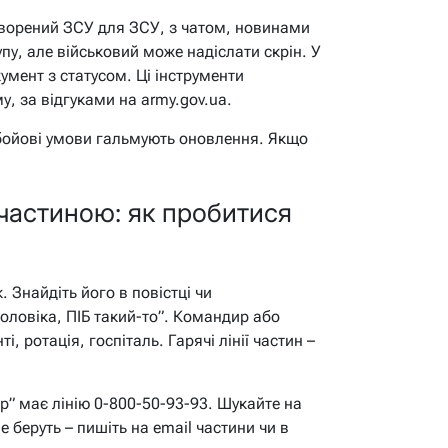
створений ЗСУ для ЗСУ, з чатом, новинами
упу, але військовий може надіслати скрін. У
кумент з статусом. Ці інструменти
у, за відгуками на army.gov.ua.
 бойові умови гальмують оновлення. Якщо
 частиною: як пробитися
 Знайдіть його в повістці чи
оловіка, ПІБ такий-то”. Командир або
і, ротація, госпіталь. Гарячі лінії частин –
р” має лінію 0-800-50-93-93. Шукайте на
 беруть – пишіть на email частини чи в