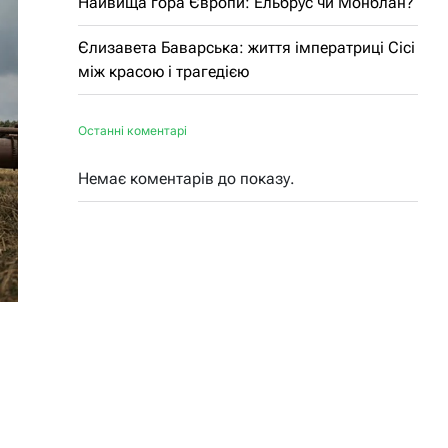
Найвища гора Європи: Ельбрус чи Монблан?
Єлизавета Баварська: життя імператриці Сісі
між красою і трагедією
Останні коментарі
Немає коментарів до показу.