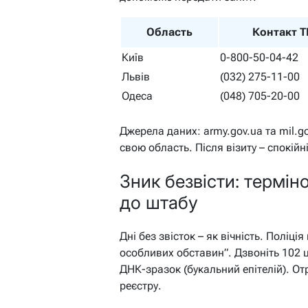
Область
Контакт 
Київ
0-800-50-04-42
Львів
(032) 275-11-00
Одеса
(048) 705-20-00
Джерела даних: army.gov.ua та mil.g
свою область. Після візиту – спокійн
Зник безвісти: термін
до штабу
Дні без звісток – як вічність. Поліці
особливих обставин”. Дзвоніть 102 ц
ДНК-зразок (букальний епітелій). От
реєстру.