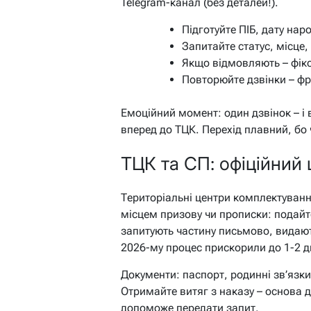
Telegram-канал (без деталей!).
Підготуйте ПІБ, дату нар
Запитайте статус, місце
Якщо відмовляють – фіксу
Повторюйте дзвінки – фр
Емоційний момент: один дзвінок – і в
вперед до ТЦК. Перехід плавний, бо
ТЦК та СП: офіційний 
Територіальні центри комплектування
місцем призову чи прописки: подайте
запитують частину письмово, видают
2026-му процес прискорили до 1-2 д
Документи: паспорт, родинні зв’язк
Отримайте витяг з наказу – основа 
допоможе передати запит.