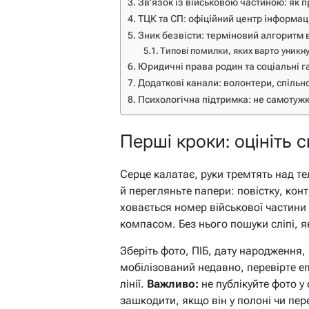
Зв’язок із військовою частиною: як п
ТЦК та СП: офіційний центр інформаці
Зник безвісти: терміновий алгоритм в
Типові помилки, яких варто уникн
Юридичні права родин та соціальні га
Додаткові канали: волонтери, спільн
Психологічна підтримка: не самотуж
Перші кроки: оцініть с
Серце калатає, руки тремтять над 
й перегляньте папери: повістку, кон
ховається номер військової частини
компасом. Без нього пошуки сліпі, як
Зберіть фото, ПІБ, дату народження,
мобілізований недавно, перевірте em
лінії.
Важливо:
не публікуйте фото у
зашкодити, якщо він у полоні чи пер