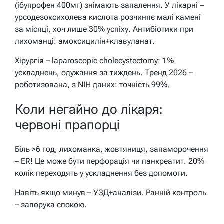
(ібупрофен 400мг) знімають запалення. У лікарні –
урсодезоксихолева кислота розчиняє малі камені
за місяці, хоч лише 30% успіху. Антибіотики при
лихоманці: амоксицилін+клавуланат.
Хірургія – laparoscopic cholecystectomy: 1%
ускладнень, одужання за тиждень. Тренд 2026 –
роботизована, з NIH даних: точність 99%.
Коли негайно до лікаря:
червоні прапорці
Біль >6 год, лихоманка, жовтяниця, запаморочення
– ER! Це може бути перфорація чи панкреатит. 20%
колік переходять у ускладнення без допомоги.
Навіть якщо минув – УЗД+аналізи. Ранній контроль
– запорука спокою.