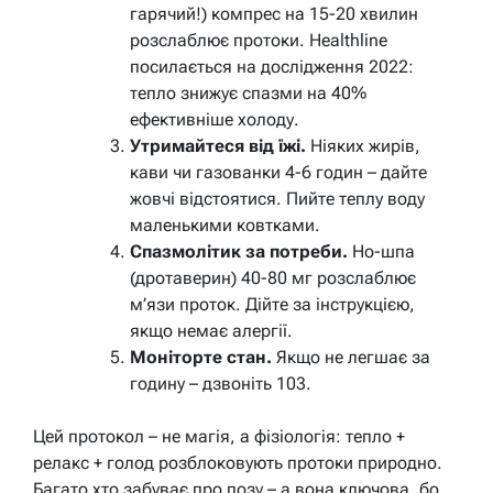
гарячий!) компрес на 15-20 хвилин
розслаблює протоки. Healthline
посилається на дослідження 2022:
тепло знижує спазми на 40%
ефективніше холоду.
Утримайтеся від їжі.
Ніяких жирів,
кави чи газованки 4-6 годин – дайте
жовчі відстоятися. Пийте теплу воду
маленькими ковтками.
Спазмолітик за потреби.
Но-шпа
(дротаверин) 40-80 мг розслаблює
м’язи проток. Дійте за інструкцією,
якщо немає алергії.
Моніторте стан.
Якщо не легшає за
годину – дзвоніть 103.
Цей протокол – не магія, а фізіологія: тепло +
релакс + голод розблоковують протоки природно.
Багато хто забуває про позу – а вона ключова, бо