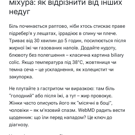
міхура: як відрізнити від інших
недуг
Біль починається раптово, ніби хтось стискає праве
підребер’я у лещатах, іррадіює в спину чи плече.
Триває від 30 хвилин до 5 годин, посилюється після
жирної їжі чи газованих напоїв. Додайте нудоту,
блювоту без полегшення – класична картина biliary
colic. Якщо температура під 38°C, жовтяниця чи
темна сеча – це ускладнення, як холецистит чи
закупорка.
Не плутайте з гастритом чи виразкою: там біль
“голодний” або після їжі, а тут – жир провокує.
Жінки часто описують його як “місячні в боці”,
чоловіки – як м’язовий спазм. WebMD радить вести
щоденник: що їли перед нападом? Це ключ до
діагнозу.