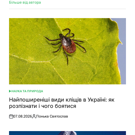
Більше від автора
НАУКА ТА ПРИРОДА
ОПУБЛІКУВАТИ
У
Найпоширеніші види кліщів в Україні: як
розпізнати і чого боятися
07.08.2026
Понька Святослав
Оприлюднено
Опубліковано