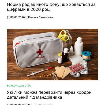
У
Норма радіаційного фону: що ховається за
цифрами в 2026 році
06.07.2026
Понька Святослав
Оприлюднено
Опубліковано
ЗАКОНОДАВСТВО
ОПУБЛІКУВАТИ
У
Які ліки можна перевозити через кордон:
детальний гід мандрівника