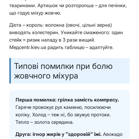
тваринами. Артишок чи розторопша – для печінки,
що годує міхур жовчю.
Дієта – король: волокна (овочі, цільні зерна)
виводять холестерин. Уникайте смаженого: один
стейк = ризик нападу в 3 рази вищий.
Медcentr.kiev.ua радить таблицю – адаптуйте.
Типові помилки при болю
жовчного міхура
Перша помилка: грілка замість компресу.
Гаряче провокує рух каменю, посилюючи
коліку. Холод – теж ні, бо звужує протоки.
Тепло – золота середина.
Друга: ігнор жирів у “здоровій” їжі.
Авокадо