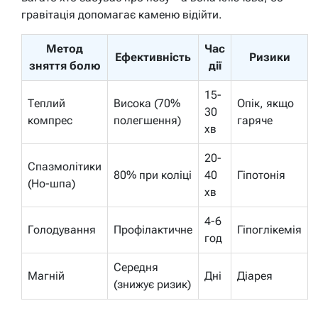
гравітація допомагає каменю відійти.
Метод
Час
Ефективність
Ризики
зняття болю
дії
15-
Теплий
Висока (70%
Опік, якщо
30
компрес
полегшення)
гаряче
хв
20-
Спазмолітики
80% при коліці
40
Гіпотонія
(Но-шпа)
хв
4-6
Голодування
Профілактичне
Гіпоглікемія
год
Середня
Магній
Дні
Діарея
(знижує ризик)