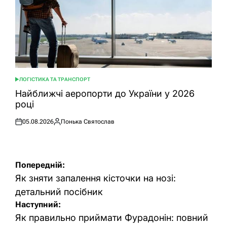
ЛОГІСТИКА ТА ТРАНСПОРТ
ОПУБЛІКУВАТИ
У
Найближчі аеропорти до України у 2026
році
05.08.2026
Понька Святослав
Оприлюднено
Опубліковано
Навігація
Попередній:
записів
Як зняти запалення кісточки на нозі:
детальний посібник
Наступний:
Як правильно приймати Фурадонін: повний