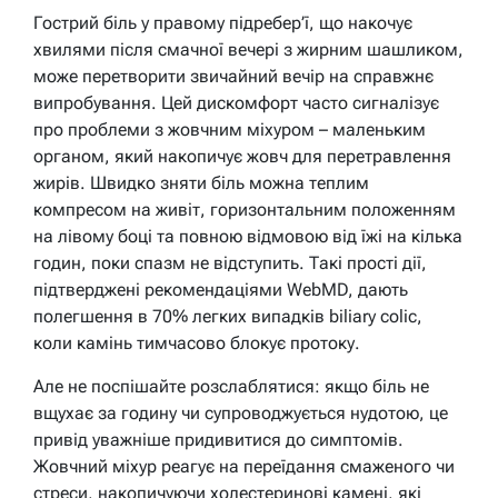
Гострий біль у правому підребер’ї, що накочує
хвилями після смачної вечері з жирним шашликом,
може перетворити звичайний вечір на справжнє
випробування. Цей дискомфорт часто сигналізує
про проблеми з жовчним міхуром – маленьким
органом, який накопичує жовч для перетравлення
жирів. Швидко зняти біль можна теплим
компресом на живіт, горизонтальним положенням
на лівому боці та повною відмовою від їжі на кілька
годин, поки спазм не відступить. Такі прості дії,
підтверджені рекомендаціями WebMD, дають
полегшення в 70% легких випадків biliary colic,
коли камінь тимчасово блокує протоку.
Але не поспішайте розслаблятися: якщо біль не
вщухає за годину чи супроводжується нудотою, це
привід уважніше придивитися до симптомів.
Жовчний міхур реагує на переїдання смаженого чи
стреси, накопичуючи холестеринові камені, які