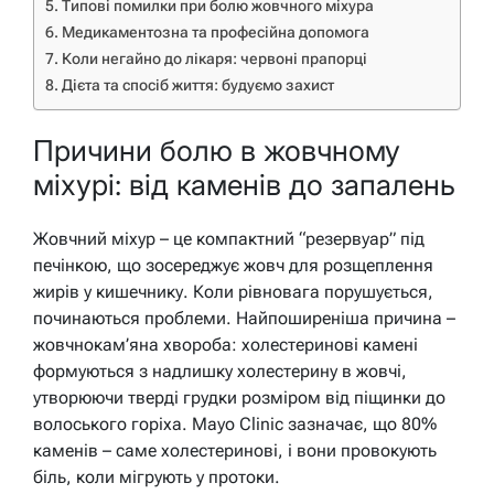
Типові помилки при болю жовчного міхура
Медикаментозна та професійна допомога
Коли негайно до лікаря: червоні прапорці
Дієта та спосіб життя: будуємо захист
Причини болю в жовчному
міхурі: від каменів до запалень
Жовчний міхур – це компактний “резервуар” під
печінкою, що зосереджує жовч для розщеплення
жирів у кишечнику. Коли рівновага порушується,
починаються проблеми. Найпоширеніша причина –
жовчнокам’яна хвороба: холестеринові камені
формуються з надлишку холестерину в жовчі,
утворюючи тверді грудки розміром від піщинки до
волоського горіха. Mayo Clinic зазначає, що 80%
каменів – саме холестеринові, і вони провокують
біль, коли мігрують у протоки.