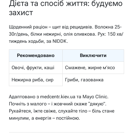
Дієта та спосіб життя: будуємо
захист
Щоденний раціон – щит від рецидивів. Волокна 25-
30г/день, білки нежирні, олія оливкова. Рух: 150 хв/
тиждень ходьби, за NIDDK.
Рекомендовано
Виключити
Овочі, фрукти, каші
Смажене, жирне м’ясо
Нежирна риба, сир
Гриби, газованка
Адаптовано з medcentr.kiev.ua та Mayo Clinic.
Почніть з малого – і жовчний скаже “дякую”.
Рухайтеся, їжте свіже, слухайте тіло – біль стане
минулим, а енергія – постійною.