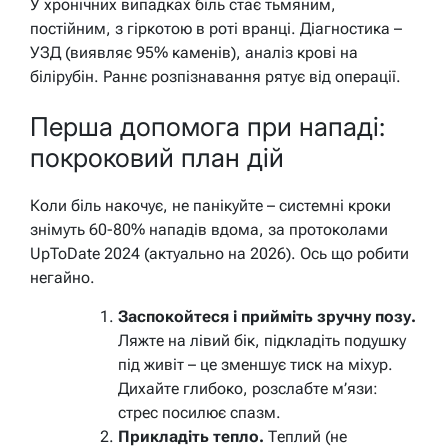
У хронічних випадках біль стає тьмяним,
постійним, з гіркотою в роті вранці. Діагностика –
УЗД (виявляє 95% каменів), аналіз крові на
білірубін. Раннє розпізнавання рятує від операції.
Перша допомога при нападі:
покроковий план дій
Коли біль накочує, не панікуйте – системні кроки
знімуть 60-80% нападів вдома, за протоколами
UpToDate 2024 (актуально на 2026). Ось що робити
негайно.
Заспокойтеся і прийміть зручну позу.
Ляжте на лівий бік, підкладіть подушку
під живіт – це зменшує тиск на міхур.
Дихайте глибоко, розслабте м’язи:
стрес посилює спазм.
Прикладіть тепло.
Теплий (не