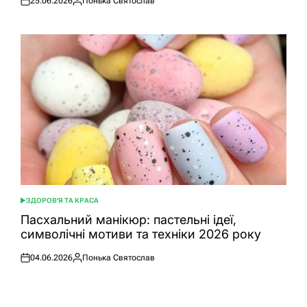
25.06.2026
Понька Святослав
Оприлюднено
Опубліковано
ЗДОРОВ'Я ТА КРАСА
ОПУБЛІКУВАТИ
У
Пасхальний манікюр: пастельні ідеї,
символічні мотиви та техніки 2026 року
04.06.2026
Понька Святослав
Оприлюднено
Опубліковано