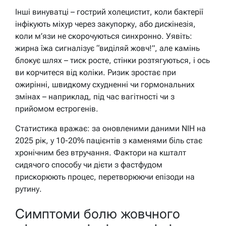
Інші винуватці – гострий холецистит, коли бактерії
інфікують міхур через закупорку, або дискінезія,
коли м’язи не скорочуються синхронно. Уявіть:
жирна їжа сигналізує “виділяй жовч!”, але камінь
блокує шлях – тиск росте, стінки розтягуються, і ось
ви корчитеся від коліки. Ризик зростає при
ожирінні, швидкому схудненні чи гормональних
змінах – наприклад, під час вагітності чи з
прийомом естрогенів.
Статистика вражає: за оновленими даними NIH на
2025 рік, у 10-20% пацієнтів з каменями біль стає
хронічним без втручання. Фактори на кшталт
сидячого способу чи дієти з фастфудом
прискорюють процес, перетворюючи епізоди на
рутину.
Симптоми болю жовчного