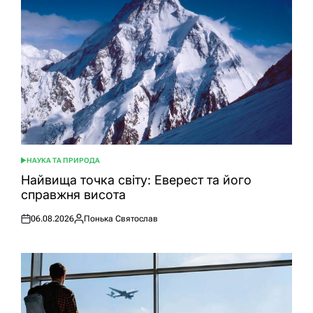
НАУКА ТА ПРИРОДА
ОПУБЛІКУВАТИ
У
Найвища точка світу: Еверест та його
справжня висота
06.08.2026
Понька Святослав
Оприлюднено
Опубліковано