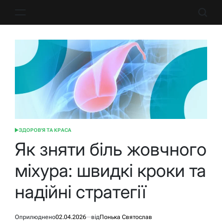
Перейти
до
вмісту
ЗДОРОВ'Я ТА КРАСА
ОПУБЛІКУВАТИ
У
Як зняти біль жовчного
міхура: швидкі кроки та
надійні стратегії
Оприлюднено
02.04.2026
від
Понька Святослав