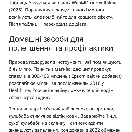
Таблиця базується на даних WebMD та Healthline
(2025). Порівняння показує: швидкі методи
домінують, але комбінуйте для кращого ефекту.
Після таблиці – переходьте до дієти.
Домашні засоби для
полегшення та профілактики
Природа подарувала інструменти, які пом’якшують
біль м’яко. Почніть з магнію: дефіцит провокує
спазми, а 300-400 мг/день ( Epsom salt чи добавки)
розслаблює м’язи, за дослідженням 2018 у
Healthline. Розчиніть чайну ложку в теплій воді –
ефект через годину.
Трави на варті: м’ятний чай заспокоює протоки,
кульбаба стимулює відтік жовчі. Заварюйте 1 ч.л.
сухої кульбаби на склянку – антиоксиданти
зменшують запалення, хоч докази з 2022 обмежені