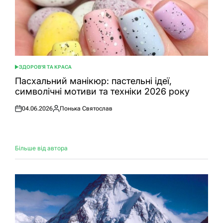
ЗДОРОВ'Я ТА КРАСА
ОПУБЛІКУВАТИ
У
Пасхальний манікюр: пастельні ідеї,
символічні мотиви та техніки 2026 року
04.06.2026
Понька Святослав
Оприлюднено
Опубліковано
Більше від автора