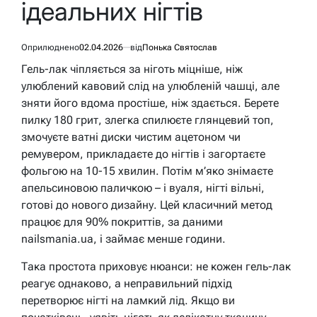
ідеальних нігтів
Оприлюднено
02.04.2026
від
Понька Святослав
Гель-лак чіпляється за ніготь міцніше, ніж
улюблений кавовий слід на улюбленій чашці, але
зняти його вдома простіше, ніж здається. Берете
пилку 180 грит, злегка спилюєте глянцевий топ,
змочуєте ватні диски чистим ацетоном чи
ремувером, прикладаєте до нігтів і загортаєте
фольгою на 10-15 хвилин. Потім м’яко знімаєте
апельсиновою паличкою – і вуаля, нігті вільні,
готові до нового дизайну. Цей класичний метод
працює для 90% покриттів, за даними
nailsmania.ua, і займає менше години.
Така простота приховує нюанси: не кожен гель-лак
реагує однаково, а неправильний підхід
перетворює нігті на ламкий лід. Якщо ви