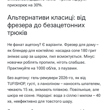
прискорює на 30%.
Альтернативи класиці: від
фрезера до безацетонних
трюків
Не фанат ацетону? Є варіанти. Фрезер для дому –
як блендер для коктейлю: насадка cone 180 грит
знімає шар за шаром, пил всмоктується. Мінус:
новачки роблять пропили, ніготь слабшає.
Практикуйте на 1000 об/хв, з паузами.
Без ацетону: гель-ремувери 2026-го, як від
TUFISHOP, густі, з ланоліном – наносять шпателем,
чекають 15 хв, знімають плівкою. Повільніше, але
шкіра не сохне. Народні: вода з сіллю і милом – 40
хв, неефективно для товстого шару.