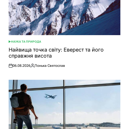
НАУКА ТА ПРИРОДА
ОПУБЛІКУВАТИ
У
Найвища точка світу: Еверест та його
справжня висота
06.08.2026
Понька Святослав
Оприлюднено
Опубліковано