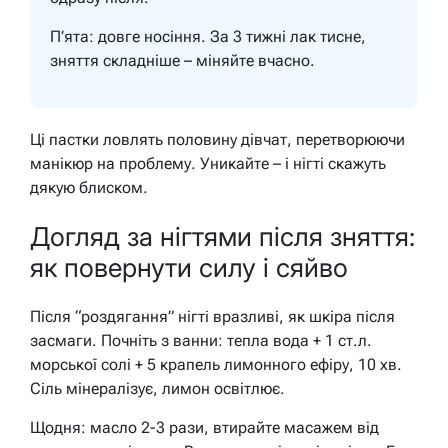
П’ята: довге носіння. За 3 тижні лак тисне,
зняття складніше – міняйте вчасно.
Ці пастки ловлять половину дівчат, перетворюючи
манікюр на проблему. Уникайте – і нігті скажуть
дякую блиском.
Догляд за нігтями після зняття:
як повернути силу і сяйво
Після “роздягання” нігті вразливі, як шкіра після
засмаги. Почніть з ванни: тепла вода + 1 ст.л.
морської солі + 5 крапель лимонного ефіру, 10 хв.
Сіль мінералізує, лимон освітлює.
Щодня: масло 2-3 рази, втирайте масажем від