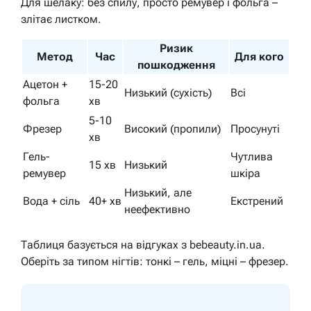
Для шелаку: без спилу, просто ремувер і фольга –
злітає листком.
Ризик
Метод
Час
Для кого
пошкодження
Ацетон +
15-20
Низький (сухість)
Всі
фольга
хв
5-10
Фрезер
Високий (пропили)
Просунуті
хв
Гель-
Чутлива
15 хв
Низький
ремувер
шкіра
Низький, але
Вода + сіль
40+ хв
Екстрений
неефективно
Таблиця базується на відгуках з bebeauty.in.ua.
Оберіть за типом нігтів: тонкі – гель, міцні – фрезер.