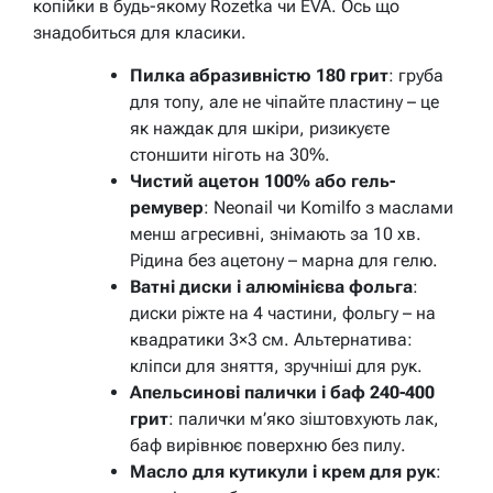
копійки в будь-якому Rozetka чи EVA. Ось що
знадобиться для класики.
Пилка абразивністю 180 грит
: груба
для топу, але не чіпайте пластину – це
як наждак для шкіри, ризикуєте
стоншити ніготь на 30%.
Чистий ацетон 100% або гель-
ремувер
: Neonail чи Komilfo з маслами
менш агресивні, знімають за 10 хв.
Рідина без ацетону – марна для гелю.
Ватні диски і алюмінієва фольга
:
диски ріжте на 4 частини, фольгу – на
квадратики 3×3 см. Альтернатива:
кліпси для зняття, зручніші для рук.
Апельсинові палички і баф 240-400
грит
: палички м’яко зіштовхують лак,
баф вирівнює поверхню без пилу.
Масло для кутикули і крем для рук
: