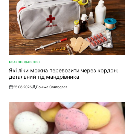
ЗАКОНОДАВСТВО
ОПУБЛІКУВАТИ
У
Які ліки можна перевозити через кордон:
детальний гід мандрівника
25.06.2026
Понька Святослав
Оприлюднено
Опубліковано