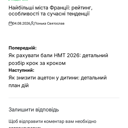
ОПУБЛІКУВАТИ
У
Найбільші міста Франції: рейтинг,
особливості та сучасні тенденції
04.08.2026
Понька Святослав
Оприлюднено
Опубліковано
Навігація
Попередній:
записів
Як рахувати бали НМТ 2026: детальний
розбір крок за кроком
Наступний:
Як знизити ацетон у дитини: детальний
план дій
Залишити відповідь
Щоб відправити коментар вам необхідно