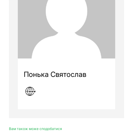
Понька Святослав
Вам також може сподобатися