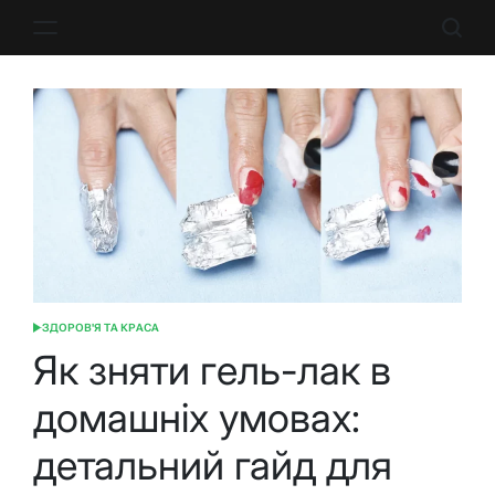
Перейти
до
вмісту
ЗДОРОВ'Я ТА КРАСА
ОПУБЛІКУВАТИ
У
Як зняти гель-лак в
домашніх умовах:
детальний гайд для