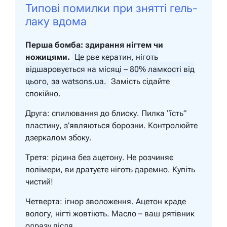
Типові помилки при знятті гель-
лаку вдома
Перша бомба: здирання нігтем чи
ножицями.
Це рве кератин, ніготь
відшаровується на місяці – 80% ламкості від
цього, за watsons.ua.
Замість сідайте
спокійно.
Друга: спилювання до блиску. Пилка “їсть”
пластину, з’являються борозни. Контролюйте
дзеркалом збоку.
Третя: рідина без ацетону. Не розчиняє
полімери, ви дратуєте ніготь даремно. Купіть
чистий!
Четверта: ігнор зволоження. Ацетон краде
вологу, нігті жовтіють. Масло – ваш рятівник
одразу після.