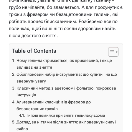
початківець, уявіть ніготь як делікатну тканину –
грубо не чіпайте, бо зламається. А для просунутих є
трюки з фрезером чи безацетоновими гелями, які
роблять процес блискавичним. Розберемо все по
поличках, щоб ваші нігті сяяли здоров’ям навіть
після десятого зняття.
Table of Contents
Чому гель-лак тримається, як приклеєний, і як це
впливає на зняття
Обов’язковий набір інструментів: що купити і на що
звернути увагу
Класичний метод з ацетоном і фольгою: покрокова
інструкція
Альтернативи класиці: від фрезера до
безацетонних трюків
Типові помилки при знятті гель-лаку вдома
Догляд за нігтями після зняття: як повернути силу і
сяйво