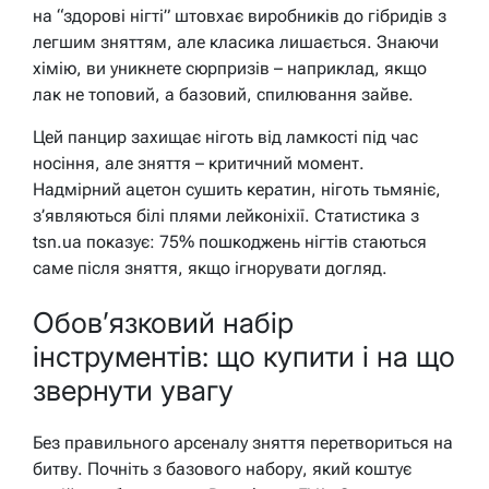
на “здорові нігті” штовхає виробників до гібридів з
легшим зняттям, але класика лишається. Знаючи
хімію, ви уникнете сюрпризів – наприклад, якщо
лак не топовий, а базовий, спилювання зайве.
Цей панцир захищає ніготь від ламкості під час
носіння, але зняття – критичний момент.
Надмірний ацетон сушить кератин, ніготь тьмяніє,
з’являються білі плями лейконіхії. Статистика з
tsn.ua показує: 75% пошкоджень нігтів стаються
саме після зняття, якщо ігнорувати догляд.
Обов’язковий набір
інструментів: що купити і на що
звернути увагу
Без правильного арсеналу зняття перетвориться на
битву. Почніть з базового набору, який коштує