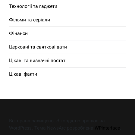
Технології та гаджети
Фільми та серіали
Фінанси
Церковні та святкові дати
Цікаві та визначні постаті
Цікаві факти
Всі права захищено. З гордістю працює на
WordPress. Тема NewsArc розроблена
WPInterface
.