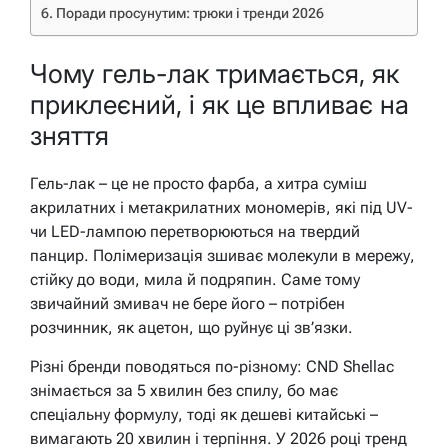
Поради просунутим: трюки і тренди 2026
Чому гель-лак тримається, як
приклеєний, і як це впливає на
зняття
Гель-лак – це не просто фарба, а хитра суміш
акрилатних і метакрилатних мономерів, які під UV-
чи LED-лампою перетворюються на твердий
панцир. Полімеризація зшиває молекули в мережу,
стійку до води, мила й подряпин. Саме тому
звичайний змивач не бере його – потрібен
розчинник, як ацетон, що руйнує ці зв’язки.
Різні бренди поводяться по-різному: CND Shellac
знімається за 5 хвилин без спилу, бо має
спеціальну формулу, тоді як дешеві китайські –
вимагають 20 хвилин і терпіння. У 2026 році тренд