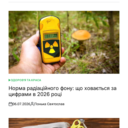
ЗДОРОВ'Я ТА КРАСА
ОПУБЛІКУВАТИ
У
Норма радіаційного фону: що ховається за
цифрами в 2026 році
06.07.2026
Понька Святослав
Оприлюднено
Опубліковано