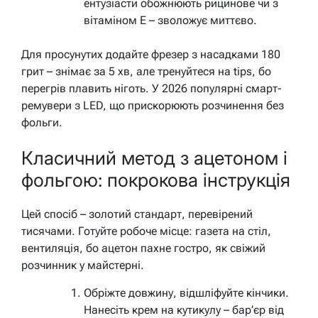
ентузіасти обожнюють рицинове чи з
вітаміном E – зволожує миттєво.
Для просунутих додайте фрезер з насадками 180
грит – знімає за 5 хв, але тренуйтеся на tips, бо
перегрів плавить ніготь. У 2026 популярні смарт-
ремувери з LED, що прискорюють розчинення без
фольги.
Класичний метод з ацетоном і
фольгою: покрокова інструкція
Цей спосіб – золотий стандарт, перевірений
тисячами. Готуйте робоче місце: газета на стіл,
вентиляція, бо ацетон пахне гостро, як свіжий
розчинник у майстерні.
Обріжте довжину, відшліфуйте кінчики.
Нанесіть крем на кутикулу – бар’єр від