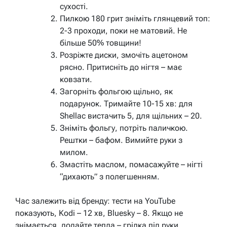
сухості.
Пилкою 180 грит зніміть глянцевий топ:
2-3 проходи, поки не матовий. Не
більше 50% товщини!
Розріжте диски, змочіть ацетоном
рясно. Притисніть до нігтя – має
ковзати.
Загорніть фольгою щільно, як
подарунок. Тримайте 10-15 хв: для
Shellac вистачить 5, для щільних – 20.
Зніміть фольгу, потріть паличкою.
Рештки – бафом. Вимийте руки з
милом.
Змастіть маслом, помасажуйте – нігті
“дихають” з полегшенням.
Час залежить від бренду: тести на YouTube
показують, Kodi – 12 хв, Bluesky – 8. Якщо не
знімається, додайте тепла – грілка під руки