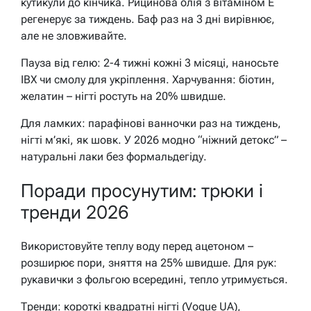
кутикули до кінчика. Рицинова олія з вітаміном E
регенерує за тиждень. Баф раз на 3 дні вирівнює,
але не зловживайте.
Пауза від гелю: 2-4 тижні кожні 3 місяці, наносьте
IBX чи смолу для укріплення. Харчування: біотин,
желатин – нігті ростуть на 20% швидше.
Для ламких: парафінові ванночки раз на тиждень,
нігті м’які, як шовк. У 2026 модно “ніжний детокс” –
натуральні лаки без формальдегіду.
Поради просунутим: трюки і
тренди 2026
Використовуйте теплу воду перед ацетоном –
розширює пори, зняття на 25% швидше. Для рук:
рукавички з фольгою всередині, тепло утримується.
Тренди: короткі квадратні нігті (Vogue UA),