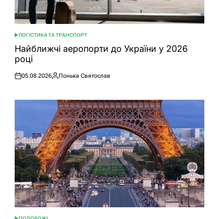
ЛОГІСТИКА ТА ТРАНСПОРТ
ОПУБЛІКУВАТИ
У
Найближчі аеропорти до України у 2026
році
05.08.2026
Понька Святослав
Оприлюднено
Опубліковано
ПОДОРОЖІ