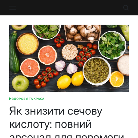
Перейти
до
вмісту
ЗДОРОВ'Я ТА КРАСА
ОПУБЛІКУВАТИ
У
Як знизити сечову
кислоту: повний
арсенал для перемоги