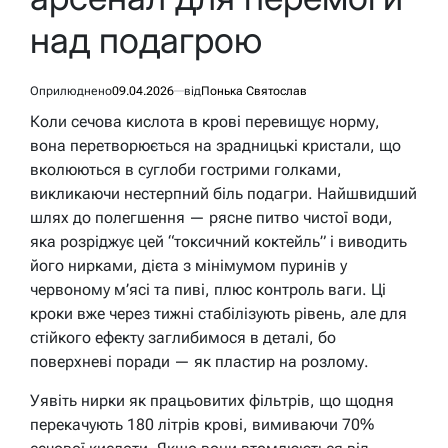
над подагрою
Оприлюднено
09.04.2026
від
Понька Святослав
Коли сечова кислота в крові перевищує норму,
вона перетворюється на зрадницькі кристали, що
вколюються в суглоби гострими голками,
викликаючи нестерпний біль подагри. Найшвидший
шлях до полегшення — рясне питво чистої води,
яка розріджує цей “токсичний коктейль” і виводить
його нирками, дієта з мінімумом пуринів у
червоному м’ясі та пиві, плюс контроль ваги. Ці
кроки вже через тижні стабілізують рівень, але для
стійкого ефекту заглибимося в деталі, бо
поверхневі поради — як пластир на розлому.
Уявіть нирки як працьовитих фільтрів, що щодня
перекачують 180 літрів крові, вимиваючи 70%