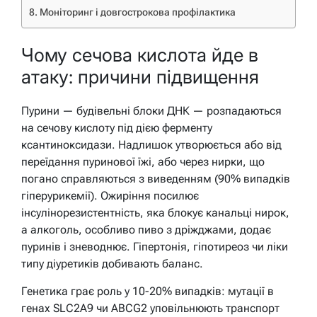
Моніторинг і довгострокова профілактика
Чому сечова кислота йде в
атаку: причини підвищення
Пурини — будівельні блоки ДНК — розпадаються
на сечову кислоту під дією ферменту
ксантиноксидази. Надлишок утворюється або від
переїдання пуринової їжі, або через нирки, що
погано справляються з виведенням (90% випадків
гіперурикемії). Ожиріння посилює
інсулінорезистентність, яка блокує канальці нирок,
а алкоголь, особливо пиво з дріжджами, додає
пуринів і зневоднює. Гіпертонія, гіпотиреоз чи ліки
типу діуретиків добивають баланс.
Генетика грає роль у 10-20% випадків: мутації в
генах SLC2A9 чи ABCG2 уповільнюють транспорт