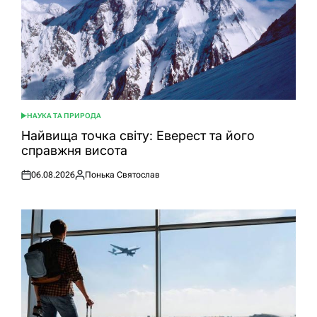
НАУКА ТА ПРИРОДА
ОПУБЛІКУВАТИ
У
Найвища точка світу: Еверест та його
справжня висота
06.08.2026
Понька Святослав
Оприлюднено
Опубліковано