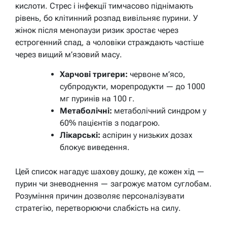
кислоти. Стрес і інфекції тимчасово піднімають
рівень, бо клітинний розпад вивільняє пурини. У
жінок після менопаузи ризик зростає через
естрогенний спад, а чоловіки страждають частіше
через вищий м’язовий масу.
Харчові тригери:
червоне м’ясо,
субпродукти, морепродукти — до 1000
мг пуринів на 100 г.
Метаболічні:
метаболічний синдром у
60% пацієнтів з подагрою.
Лікарські:
аспірин у низьких дозах
блокує виведення.
Цей список нагадує шахову дошку, де кожен хід —
пурин чи зневоднення — загрожує матом суглобам.
Розуміння причин дозволяє персоналізувати
стратегію, перетворюючи слабкість на силу.