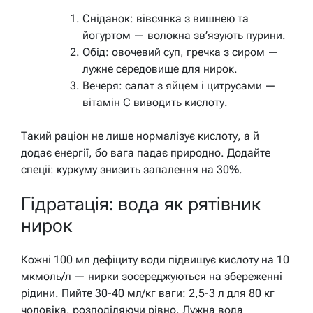
Сніданок: вівсянка з вишнею та
йогуртом — волокна зв’язують пурини.
Обід: овочевий суп, гречка з сиром —
лужне середовище для нирок.
Вечеря: салат з яйцем і цитрусами —
вітамін С виводить кислоту.
Такий раціон не лише нормалізує кислоту, а й
додає енергії, бо вага падає природно. Додайте
спеції: куркуму знизить запалення на 30%.
Гідратація: вода як рятівник
нирок
Кожні 100 мл дефіциту води підвищує кислоту на 10
мкмоль/л — нирки зосереджуються на збереженні
рідини. Пийте 30-40 мл/кг ваги: 2,5-3 л для 80 кг
чоловіка, розподіляючи рівно. Лужна вода