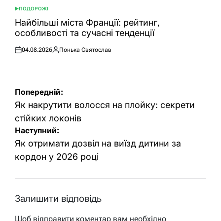
ПОДОРОЖІ
ОПУБЛІКУВАТИ
У
Найбільші міста Франції: рейтинг,
особливості та сучасні тенденції
04.08.2026
Понька Святослав
Оприлюднено
Опубліковано
Навігація
Попередній:
записів
Як накрутити волосся на плойку: секрети
стійких локонів
Наступний:
Як отримати дозвіл на виїзд дитини за
кордон у 2026 році
Залишити відповідь
Щоб відправити коментар вам необхідно