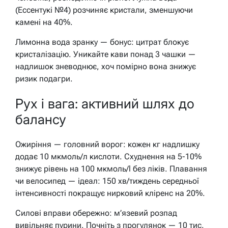
(Ессентукі №4) розчиняє кристали, зменшуючи
камені на 40%.
Лимонна вода зранку — бонус: цитрат блокує
кристалізацію. Уникайте кави понад 3 чашки —
надлишок зневоднює, хоч помірно вона знижує
ризик подагри.
Рух і вага: активний шлях до
балансу
Ожиріння — головний ворог: кожен кг надлишку
додає 10 мкмоль/л кислоти. Схуднення на 5-10%
знижує рівень на 100 мкмоль/l без ліків. Плавання
чи велосипед — ідеал: 150 хв/тиждень середньої
інтенсивності покращує нирковий кліренс на 20%.
Силові вправи обережно: м’язевий розпад
вивільняє пурини. Почніть з прогулянок — 10 тис.