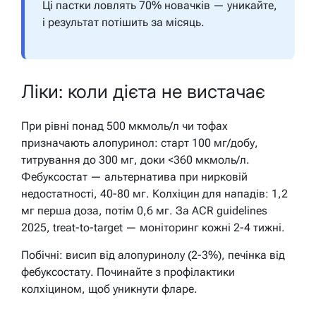
Ці пастки ловлять 70% новачків — уникайте,
і результат потішить за місяць.
Ліки: коли дієта не вистачає
При рівні понад 500 мкмоль/л чи тофах
призначають алопуринол: старт 100 мг/добу,
титрування до 300 мг, доки <360 мкмоль/л.
Фебуксостат — альтернатива при нирковій
недостатності, 40-80 мг. Колхіцин для нападів: 1,2
мг перша доза, потім 0,6 мг. За ACR guidelines
2025, treat-to-target — моніторинг кожні 2-4 тижні.
Побічні: висип від алопуринолу (2-3%), печінка від
фебуксостату. Починайте з профілактики
колхіцином, щоб уникнути фларе.