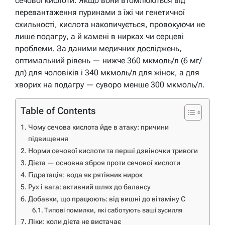
сечової кислоти. Якщо вони втомлюються від
перевантаження пуринами з їжі чи генетичної
схильності, кислота накопичується, провокуючи не
лише подагру, а й камені в нирках чи серцеві
проблеми. За даними медичних досліджень,
оптимальний рівень — нижче 360 мкмоль/л (6 мг/
дл) для чоловіків і 340 мкмоль/л для жінок, а для
хворих на подагру — суворо менше 300 мкмоль/л.
Table of Contents
Чому сечова кислота йде в атаку: причини
підвищення
Норми сечової кислоти та перші дзвіночки тривоги
Дієта — основна зброя проти сечової кислоти
Гідратація: вода як рятівник нирок
Рух і вага: активний шлях до балансу
Добавки, що працюють: від вишні до вітаміну С
Типові помилки, які саботують ваші зусилля
Ліки: коли дієта не вистачає