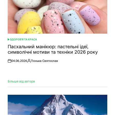
ЗДОРОВ'Я ТА КРАСА
ОПУБЛІКУВАТИ
У
Пасхальний манікюр: пастельні ідеї,
символічні мотиви та техніки 2026 року
04.06.2026
Понька Святослав
Оприлюднено
Опубліковано
Більше від автора