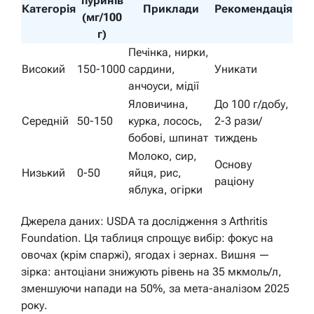
пуринів
Категорія
Приклади
Рекомендація
(мг/100
г)
Печінка, нирки,
Високий
150-1000
сардини,
Уникати
анчоуси, мідії
Яловичина,
До 100 г/добу,
Середній
50-150
курка, лосось,
2-3 рази/
бобові, шпинат
тиждень
Молоко, сир,
Основу
Низький
0-50
яйця, рис,
раціону
яблука, огірки
Джерела даних: USDA та дослідження з Arthritis
Foundation. Ця таблиця спрощує вибір: фокус на
овочах (крім спаржі), ягодах і зернах. Вишня —
зірка: антоціани знижують рівень на 35 мкмоль/л,
зменшуючи напади на 50%, за мета-аналізом 2025
року.