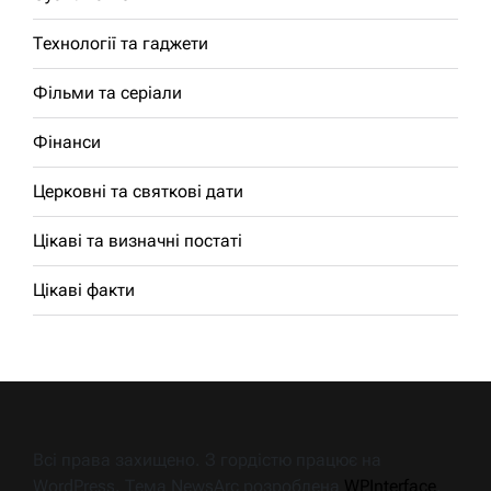
Технології та гаджети
Фільми та серіали
Фінанси
Церковні та святкові дати
Цікаві та визначні постаті
Цікаві факти
Всі права захищено. З гордістю працює на
WordPress. Тема NewsArc розроблена
WPInterface
.