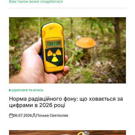
Вам також може сподобатися
ЗДОРОВ'Я ТА КРАСА
ОПУБЛІКУВАТИ
У
Норма радіаційного фону: що ховається за
цифрами в 2026 році
06.07.2026
Понька Святослав
Оприлюднено
Опубліковано