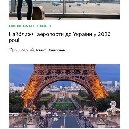
ЛОГІСТИКА ТА ТРАНСПОРТ
ОПУБЛІКУВАТИ
У
Найближчі аеропорти до України у 2026
році
05.08.2026
Понька Святослав
Оприлюднено
Опубліковано