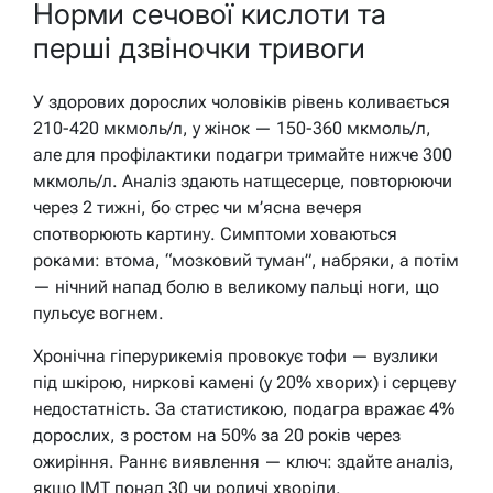
Норми сечової кислоти та
перші дзвіночки тривоги
У здорових дорослих чоловіків рівень коливається
210-420 мкмоль/л, у жінок — 150-360 мкмоль/л,
але для профілактики подагри тримайте нижче 300
мкмоль/л. Аналіз здають натщесерце, повторюючи
через 2 тижні, бо стрес чи м’ясна вечеря
спотворюють картину. Симптоми ховаються
роками: втома, “мозковий туман”, набряки, а потім
— нічний напад болю в великому пальці ноги, що
пульсує вогнем.
Хронічна гіперурикемія провокує тофи — вузлики
під шкірою, ниркові камені (у 20% хворих) і серцеву
недостатність. За статистикою, подагра вражає 4%
дорослих, з ростом на 50% за 20 років через
ожиріння. Раннє виявлення — ключ: здайте аналіз,
якщо ІМТ понад 30 чи родичі хворіли.