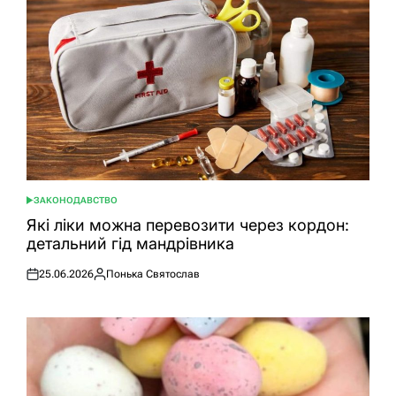
ЗАКОНОДАВСТВО
ОПУБЛІКУВАТИ
У
Які ліки можна перевозити через кордон:
детальний гід мандрівника
25.06.2026
Понька Святослав
Оприлюднено
Опубліковано