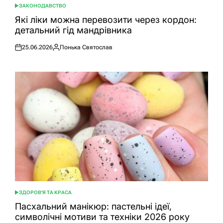
ЗАКОНОДАВСТВО
ОПУБЛІКУВАТИ
У
Які ліки можна перевозити через кордон:
детальний гід мандрівника
25.06.2026
Понька Святослав
Оприлюднено
Опубліковано
ЗДОРОВ'Я ТА КРАСА
ОПУБЛІКУВАТИ
У
Пасхальний манікюр: пастельні ідеї,
символічні мотиви та техніки 2026 року