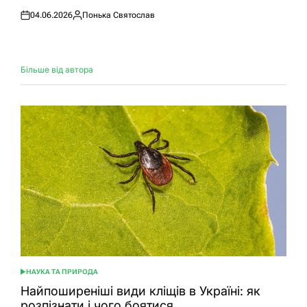
04.06.2026
Понька Святослав
Оприлюднено
Опубліковано
Більше від автора
НАУКА ТА ПРИРОДА
ОПУБЛІКУВАТИ
У
Найпоширеніші види кліщів в Україні: як
розпізнати і чого боятися