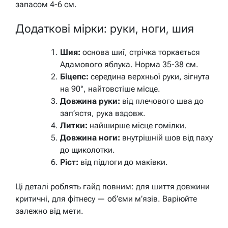
запасом 4-6 см.
Додаткові мірки: руки, ноги, шия
Шия:
основа шиї, стрічка торкається
Адамового яблука. Норма 35-38 см.
Біцепс:
середина верхньої руки, зігнута
на 90°, найтовстіше місце.
Довжина руки:
від плечового шва до
зап’ястя, рука вздовж.
Литки:
найширше місце гомілки.
Довжина ноги:
внутрішній шов від паху
до щиколотки.
Ріст:
від підлоги до маківки.
Ці деталі роблять гайд повним: для шиття довжини
критичні, для фітнесу — об’єми м’язів. Варіюйте
залежно від мети.