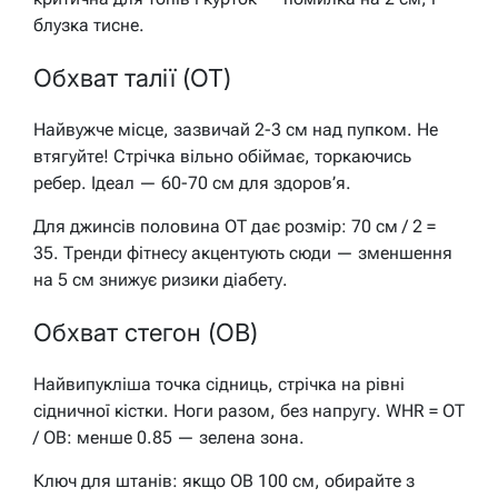
блузка тисне.
Обхват талії (OT)
Найвужче місце, зазвичай 2-3 см над пупком. Не
втягуйте! Стрічка вільно обіймає, торкаючись
ребер. Ідеал — 60-70 см для здоров’я.
Для джинсів половина OT дає розмір: 70 см / 2 =
35. Тренди фітнесу акцентують сюди — зменшення
на 5 см знижує ризики діабету.
Обхват стегон (OB)
Найвипукліша точка сідниць, стрічка на рівні
сідничної кістки. Ноги разом, без напругу. WHR = OT
/ OB: менше 0.85 — зелена зона.
Ключ для штанів: якщо OB 100 см, обирайте з