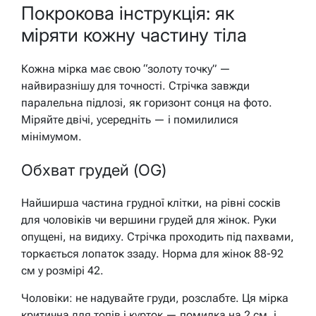
Покрокова інструкція: як
міряти кожну частину тіла
Кожна мірка має свою “золоту точку” —
найвиразнішу для точності. Стрічка завжди
паралельна підлозі, як горизонт сонця на фото.
Міряйте двічі, усередніть — і помилилися
мінімумом.
Обхват грудей (OG)
Найширша частина грудної клітки, на рівні сосків
для чоловіків чи вершини грудей для жінок. Руки
опущені, на видиху. Стрічка проходить під пахвами,
торкається лопаток ззаду. Норма для жінок 88-92
см у розмірі 42.
Чоловіки: не надувайте груди, розслабте. Ця мірка
критична для топів і курток — помилка на 2 см, і