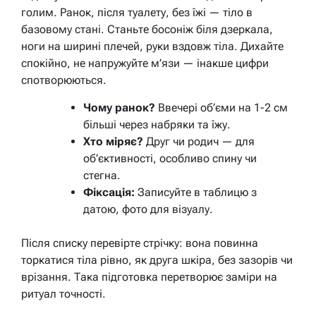
голим. Ранок, після туалету, без їжі — тіло в
базовому стані. Станьте босоніж біля дзеркала,
ноги на ширині плечей, руки вздовж тіла. Дихайте
спокійно, не напружуйте м’язи — інакше цифри
спотворюються.
Чому ранок?
Ввечері об’єми на 1-2 см
більші через набряки та їжу.
Хто міряє?
Друг чи родич — для
об’єктивності, особливо спину чи
стегна.
Фіксація:
Записуйте в таблицю з
датою, фото для візуалу.
Після списку перевірте стрічку: вона повинна
торкатися тіла рівно, як друга шкіра, без зазорів чи
врізання. Така підготовка перетворює заміри на
ритуал точності.