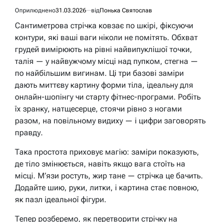
Оприлюднено
31.03.2026
від
Понька Святослав
Сантиметрова стрічка ковзає по шкірі, фіксуючи
контури, які ваші ваги ніколи не помітять. Обхват
грудей вимірюють на рівні найвипуклішої точки,
талія — у найвужчому місці над пупком, стегна —
по найбільшим вигинам. Ці три базові заміри
дають миттєву картину форми тіла, ідеальну для
онлайн-шопінгу чи старту фітнес-програми. Робіть
їх зранку, натщесерце, стоячи рівно з ногами
разом, на повільному видиху — і цифри заговорять
правду.
Така простота приховує магію: заміри показують,
де тіло змінюється, навіть якщо вага стоїть на
місці. М’язи ростуть, жир тане — стрічка це бачить.
Додайте шию, руки, литки, і картина стає повною,
як пазл ідеальної фігури.
Тепер розберемо, як перетворити стрічку на