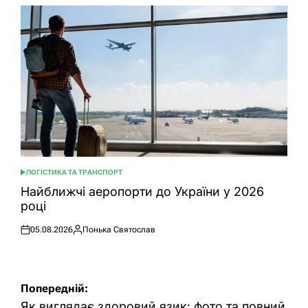
ЛОГІСТИКА ТА ТРАНСПОРТ
ОПУБЛІКУВАТИ
У
Найближчі аеропорти до України у 2026
році
05.08.2026
Понька Святослав
Оприлюднено
Опубліковано
Навігація
Попередній:
Як виглядає здоровий язик: фото та повний