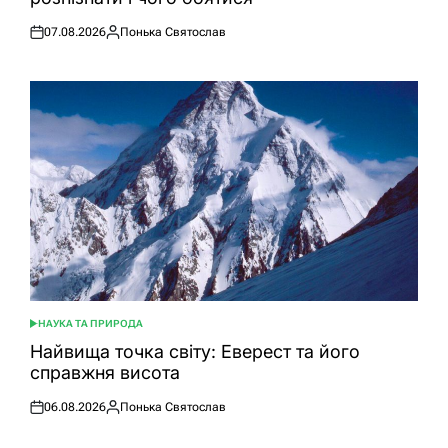
07.08.2026
Понька Святослав
Оприлюднено
Опубліковано
НАУКА ТА ПРИРОДА
ОПУБЛІКУВАТИ
У
Найвища точка світу: Еверест та його
справжня висота
06.08.2026
Понька Святослав
Оприлюднено
Опубліковано