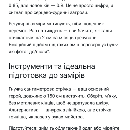
0.85, для чоловіків — 0.9. Це не просто цифри, а
сигнал про серцево-судинні загрози.
Регулярні заміри мотивують, ніби щоденник
перемог. Раз на тиждень — і ви бачите, як талія
стискається на 2 см за місяць тренувань.
Емоційний підйом від таких змін перевершує будь-
які фото “до/після”.
Інструменти та ідеальна
підготовка до замірів
Гнучка сантиметрова стрічка — ваш основний
герой, довжиною 150 см вистачить. Оберіть м’яку,
без металевих кінців, щоб не дратувала шкіру.
Альтернатива — шнурок з лінійкою, але стрічка
точніша, як лазер у руках майстра.
Підготуйтеся: зніміть облягаючий одяг або міряйте