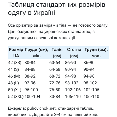
Таблиця стандартних розмірів
одягу в Україні
Ось орієнтир за замірами тіла — не готового одягу!
Дані базуються на українських стандартах, з
урахуванням середньої комплекції.
Розмір
Груди (см),
Талія
Стегна
Груди (см),
UA
жін.
(см)
(см)
чол.
42 (XS)
80-84
60-64
86-90
86-90
44 (S)
84-88
64-68
90-94
90-94
46 (M)
88-92
68-72
94-98
94-98
48 (L)
92-96
72-76
98-102
98-102
50 (XL)
96-100
76-80
102-106
102-106
52 (XXL)
100-104
80-84
106-110
106-110
Джерела: puhovichok.net, стандартні таблиці
виробників. Додавайте 2-4 см на вільний крій.