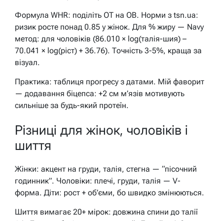
Формула WHR: поділіть OT на OB. Норми з tsn.ua:
ризик росте понад 0.85 у жінок. Для % жиру — Navy
метод: для чоловіків (86.010 × log(талія-шия) –
70.041 × log(ріст) + 36.76). Точність 3-5%, краща за
візуал.
Практика: таблиця прогресу з датами. Мій фаворит
— додавання біцепса: +2 см м’язів мотивують
сильніше за будь-який протеїн.
Різниці для жінок, чоловіків і
шиття
Жінки: акцент на груди, талія, стегна — “пісочний
годинник”. Чоловіки: плечі, груди, талія — V-
форма. Діти: рост + об’єми, бо швидко змінюються.
Шиття вимагає 20+ мірок: довжина спини до талії