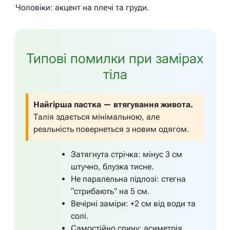
Чоловіки: акцент на плечі та груди.
Типові помилки при замірах
тіла
Найгірша пастка — втягування живота.
Талія здається мінімальною, але
реальність повернеться з новим одягом.
Затягнута стрічка: мінус 3 см
штучно, блузка тисне.
Не паралельна підлозі: стегна
“стрибають” на 5 см.
Вечірні заміри: +2 см від води та
солі.
Самостійно спину: асиметрія