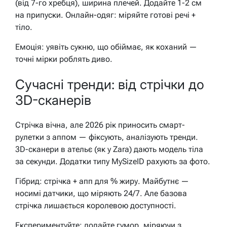
(від 7-го хребця), ширина плечей. Додайте 1-2 см
на припуски. Онлайн-одяг: міряйте готові речі +
тіло.
Емоція: уявіть сукню, що обіймає, як коханий —
точні мірки роблять диво.
Сучасні тренди: від стрічки до
3D-сканерів
Стрічка вічна, але 2026 рік приносить смарт-
рулетки з аппом — фіксують, аналізують тренди.
3D-сканери в ательє (як у Zara) дають модель тіла
за секунди. Додатки типу MySizeID рахують за фото.
Гібрид: стрічка + апп для % жиру. Майбутнє —
носимі датчики, що міряють 24/7. Але базова
стрічка лишається королевою доступності.
Експериментуйте: додайте гумор, міряючи з