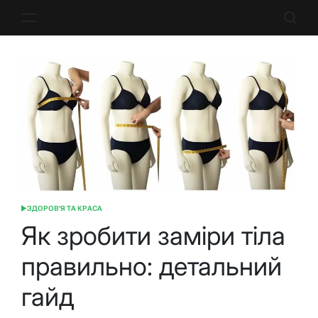
Перейти
до
вмісту
ЗДОРОВ'Я ТА КРАСА
ОПУБЛІКУВАТИ
У
Як зробити заміри тіла
правильно: детальний
гайд