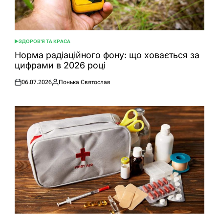
ЗДОРОВ'Я ТА КРАСА
ОПУБЛІКУВАТИ
У
Норма радіаційного фону: що ховається за
цифрами в 2026 році
06.07.2026
Понька Святослав
Оприлюднено
Опубліковано