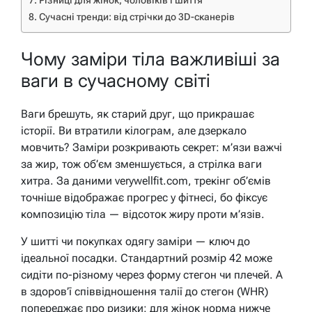
Різниці для жінок, чоловіків і шиття
Сучасні тренди: від стрічки до 3D-сканерів
Чому заміри тіла важливіші за
ваги в сучасному світі
Ваги брешуть, як старий друг, що прикрашає
історії. Ви втратили кілограм, але дзеркало
мовчить? Заміри розкривають секрет: м’язи важчі
за жир, тож об’єм зменшується, а стрілка ваги
хитра. За даними verywellfit.com, трекінг об’ємів
точніше відображає прогрес у фітнесі, бо фіксує
композицію тіла — відсоток жиру проти м’язів.
У шитті чи покупках одягу заміри — ключ до
ідеальної посадки. Стандартний розмір 42 може
сидіти по-різному через форму стегон чи плечей. А
в здоров’ї співвідношення талії до стегон (WHR)
попереджає про ризики: для жінок норма нижче