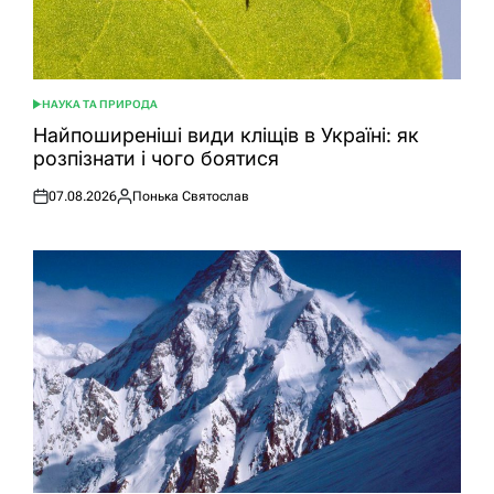
НАУКА ТА ПРИРОДА
ОПУБЛІКУВАТИ
У
Найпоширеніші види кліщів в Україні: як
розпізнати і чого боятися
07.08.2026
Понька Святослав
Оприлюднено
Опубліковано