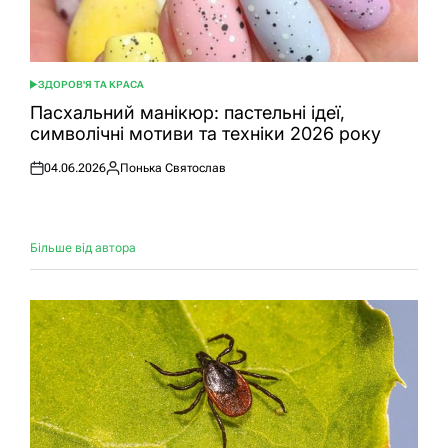
ЗДОРОВ'Я ТА КРАСА
ОПУБЛІКУВАТИ
У
Пасхальний манікюр: пастельні ідеї,
символічні мотиви та техніки 2026 року
04.06.2026
Понька Святослав
Оприлюднено
Опубліковано
Більше від автора