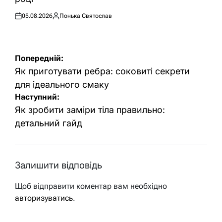
05.08.2026
Понька Святослав
Оприлюднено
Опубліковано
Навігація
Попередній:
записів
Як приготувати ребра: соковиті секрети
для ідеального смаку
Наступний:
Як зробити заміри тіла правильно:
детальний гайд
Залишити відповідь
Щоб відправити коментар вам необхідно
авторизуватись
.