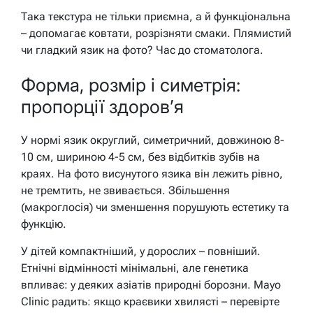
Така текстура не тільки приємна, а й функціональна
– допомагає ковтати, розрізняти смаки. Плямистий
чи гладкий язик на фото? Час до стоматолога.
Форма, розмір і симетрія:
пропорції здоров’я
У нормі язик округлий, симетричний, довжиною 8-
10 см, шириною 4-5 см, без відбитків зубів на
краях. На фото висунутого язика він лежить рівно,
не тремтить, не звивається. Збільшення
(макроглосія) чи зменшення порушують естетику та
функцію.
У дітей компактніший, у дорослих – повніший.
Етнічні відмінності мінімальні, але генетика
впливає: у деяких азіатів природні борозни. Mayo
Clinic радить: якщо краєвики хвилясті – перевірте