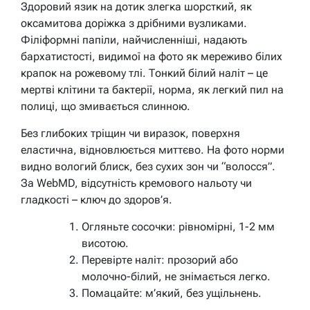
Здоровий язик на дотик злегка шорсткий, як
оксамитова доріжка з дрібними вузликами.
Філіформні папіли, найчисленніші, надають
бархатистості, видимої на фото як мереживо білих
крапок на рожевому тлі. Тонкий білий наліт – це
мертві клітини та бактерії, норма, як легкий пил на
полиці, що змивається слинною.
Без глибоких тріщин чи виразок, поверхня
еластична, відновлюється миттєво. На фото норми
видно вологий блиск, без сухих зон чи “волосся”.
За WebMD, відсутність кремового нальоту чи
гладкості – ключ до здоров’я.
Огляньте сосочки: рівномірні, 1-2 мм
висотою.
Перевірте наліт: прозорий або
молочно-білий, не знімається легко.
Помацайте: м’який, без ущільнень.