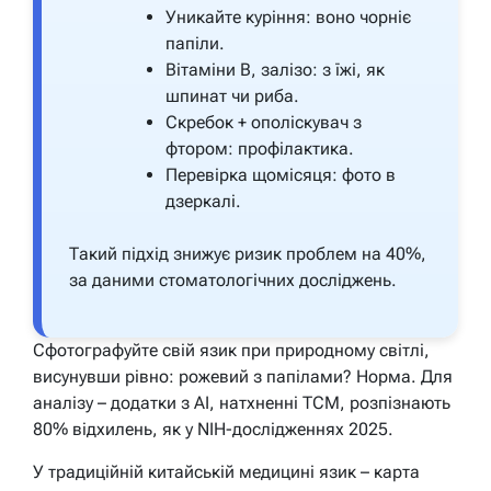
Уникайте куріння: воно чорніє
папіли.
Вітаміни B, залізо: з їжі, як
шпинат чи риба.
Скребок + ополіскувач з
фтором: профілактика.
Перевірка щомісяця: фото в
дзеркалі.
Такий підхід знижує ризик проблем на 40%,
за даними стоматологічних досліджень.
Сфотографуйте свій язик при природному світлі,
висунувши рівно: рожевий з папілами? Норма. Для
аналізу – додатки з AI, натхненні TCM, розпізнають
80% відхилень, як у NIH-дослідженнях 2025.
У традиційній китайській медицині язик – карта