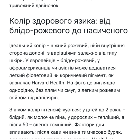
тривожний дзвіночок.
Колір здорового язика: від
блідо-рожевого до насиченого
Ідеальний колір – ніжний рожевий, ніби внутрішня
сторона долоні, з варіаціями залежно від типу
шкіри. У європейців – блідо-рожевий, у
афроамериканців чи азіатів може додаватися
легкий фіолетовий чи коричневий пігмент, як
зазначає Harvard Health. На фото це виглядає
однорідно, без плям чи смуг, з легким рожевим
сяйвом від капілярів.
З віком колір інтенсифікується: у дітей до 2 років –
блідий, як молочна піна, у дорослих – тепліший, а
після 50 – злегка темніший. Фактори дня
впливають: після кави чи вина тимчасово буряк,