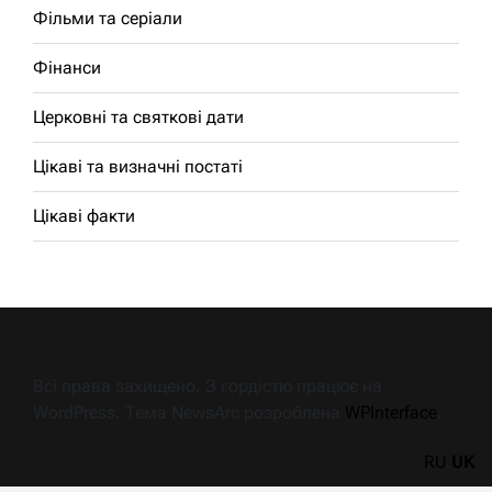
Фільми та серіали
Фінанси
Церковні та святкові дати
Цікаві та визначні постаті
Цікаві факти
Всі права захищено. З гордістю працює на
WordPress. Тема NewsArc розроблена
WPInterface
.
RU
UK