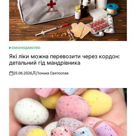
ЗАКОНОДАВСТВО
ОПУБЛІКУВАТИ
У
Які ліки можна перевозити через кордон:
детальний гід мандрівника
25.06.2026
Понька Святослав
Оприлюднено
Опубліковано