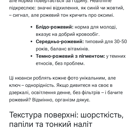
але норма повертається за годину. Healthline
підкреслює: значні відхилення, як синій чи жовтий,
– сигнал, але рожевий тон кричить про оксимі.
Блідо-рожевий:
норма для молоді,
вказує на добрий кровообіг.
Середньо-рожевий:
типовий для 30-50
років, баланс вітамінів.
Темно-рожевий з пігментом:
у темних
етносів, без проблем.
Ці нюанси роблять кожне фото унікальним, але
ключ – однорідність. Якщо дивитеся на своє в
дзеркалі, освітлення денне, без фільтрів – і бачите
рожевий? Відмінно, організм дякує.
Текстура поверхні: шорсткість,
папіли та тонкий наліт