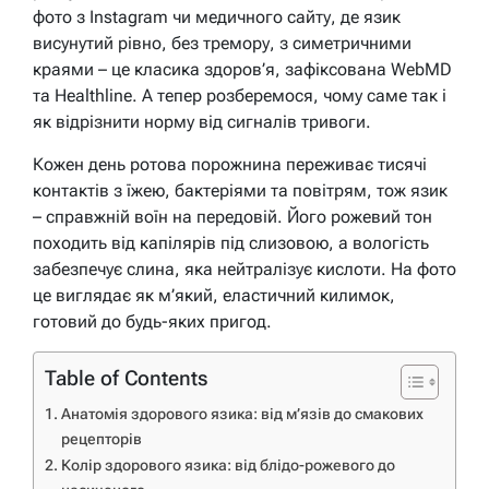
фото з Instagram чи медичного сайту, де язик
висунутий рівно, без тремору, з симетричними
краями – це класика здоров’я, зафіксована WebMD
та Healthline. А тепер розберемося, чому саме так і
як відрізнити норму від сигналів тривоги.
Кожен день ротова порожнина переживає тисячі
контактів з їжею, бактеріями та повітрям, тож язик
– справжній воїн на передовій. Його рожевий тон
походить від капілярів під слизовою, а вологість
забезпечує слина, яка нейтралізує кислоти. На фото
це виглядає як м’який, еластичний килимок,
готовий до будь-яких пригод.
Table of Contents
Анатомія здорового язика: від м’язів до смакових
рецепторів
Колір здорового язика: від блідо-рожевого до