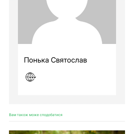
Понька Святослав
Вам також може сподобатися