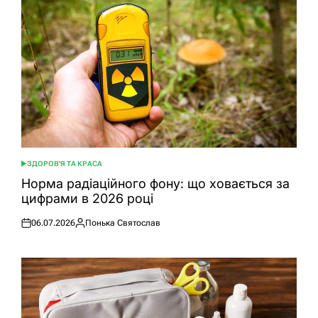
ЗДОРОВ'Я ТА КРАСА
ОПУБЛІКУВАТИ
У
Норма радіаційного фону: що ховається за
цифрами в 2026 році
06.07.2026
Понька Святослав
Оприлюднено
Опубліковано