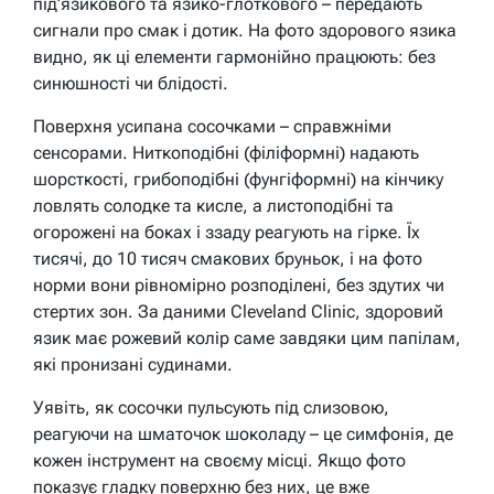
під’язикового та язико-глоткового – передають
сигнали про смак і дотик. На фото здорового язика
видно, як ці елементи гармонійно працюють: без
синюшності чи блідості.
Поверхня усипана сосочками – справжніми
сенсорами. Ниткоподібні (філіформні) надають
шорсткості, грибоподібні (фунгіформні) на кінчику
ловлять солодке та кисле, а листоподібні та
огорожені на боках і ззаду реагують на гірке. Їх
тисячі, до 10 тисяч смакових бруньок, і на фото
норми вони рівномірно розподілені, без здутих чи
стертих зон. За даними Cleveland Clinic, здоровий
язик має рожевий колір саме завдяки цим папілам,
які пронизані судинами.
Уявіть, як сосочки пульсують під слизовою,
реагуючи на шматочок шоколаду – це симфонія, де
кожен інструмент на своєму місці. Якщо фото
показує гладку поверхню без них, це вже