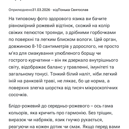
Оприлюднено
31.03.2026
від
Понька Святослав
На типовому фото здорового язика ви бачите
рівномірний рожевий відтінок, схожий на колір
свіжих пелюсток троянди, з дрібними горбочками
по поверхні та легким блиском вологи. Цей орган,
довжиною 8-10 сантиметрів у дорослого, не просто
м’яз для смакування улюбленого борщу чи
гострого курчатини – він як дзеркало внутрішнього
світу, відображає баланс у травленні, імунітеті та
загальному тонусі. Тонкий білий наліт, ніби легкий
іній на ранковій траві, не лякає, бо це норма, а
поверхня злегка шорстка від тисяч мікроскопічних
сосочків.
Блідо-рожевий до середньо-рожевого – ось гама
кольорів, яка кричить про гармонію. Без тріщин,
виразок чи набряків, язик гнучко рухається,
реагуючи на кожен дотик чи смак. Якщо перед вами