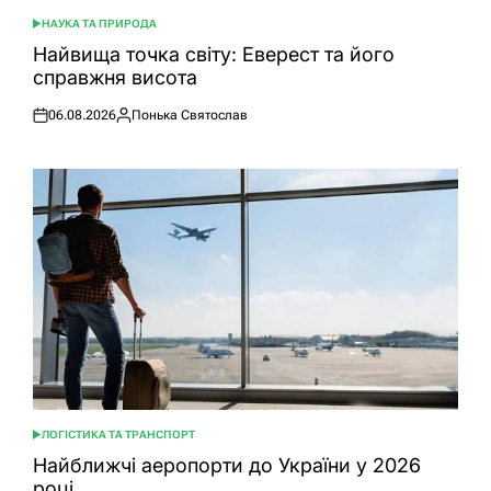
НАУКА ТА ПРИРОДА
ОПУБЛІКУВАТИ
У
Найвища точка світу: Еверест та його
справжня висота
06.08.2026
Понька Святослав
Оприлюднено
Опубліковано
ЛОГІСТИКА ТА ТРАНСПОРТ
ОПУБЛІКУВАТИ
У
Найближчі аеропорти до України у 2026
році