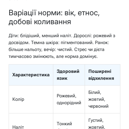
Варіації норми: вік, етнос,
добові коливання
Діти: блідіший, менший наліт. Дорослі: рожевий з
досвідом. Темна шкіра: пігментований. Ранок:
більше нальоту, вечір: чистий. Стрес чи дієта
тимчасово змінюють, але норма домінує.
Здоровий
Поширені
Характеристика
язик
відхилення
Білий,
Рожевий,
Колір
жовтий,
однорідний
червоний
Густий,
Тонкий
Наліт
жовтий,