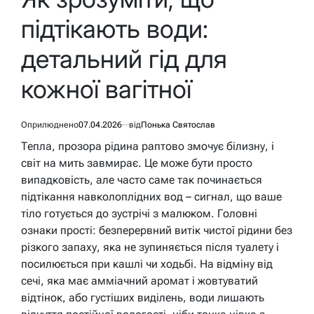
підтікають води:
детальний гід для
кожної вагітної
Оприлюднено
07.04.2026
від
Понька Святослав
Тепла, прозора рідина раптово змочує білизну, і
світ на мить завмирає. Це може бути просто
випадковість, але часто саме так починається
підтікання навколоплідних вод – сигнал, що ваше
тіло готується до зустрічі з малюком. Головні
ознаки прості: безперервний витік чистої рідини без
різкого запаху, яка не зупиняється після туалету і
посилюється при кашлі чи ходьбі. На відміну від
сечі, яка має амміачний аромат і жовтуватий
відтінок, або густіших виділень, води лишають