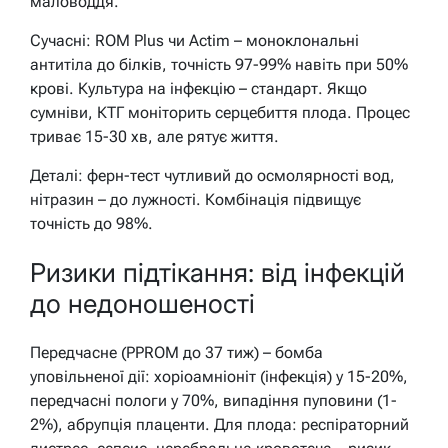
маловоддя.
Сучасні: ROM Plus чи Actim – моноклональні
антитіла до білків, точність 97-99% навіть при 50%
крові. Культура на інфекцію – стандарт. Якщо
сумніви, КТГ моніторить серцебиття плода. Процес
триває 15-30 хв, але рятує життя.
Деталі: ферн-тест чутливий до осмолярності вод,
нітразин – до лужності. Комбінація підвищує
точність до 98%.
Ризики підтікання: від інфекцій
до недоношеності
Передчасне (PPROM до 37 тиж) – бомба
уповільненої дії: хоріоамніоніт (інфекція) у 15-20%,
передчасні пологи у 70%, випадіння пуповини (1-
2%), абрупція плаценти. Для плода: респіраторний