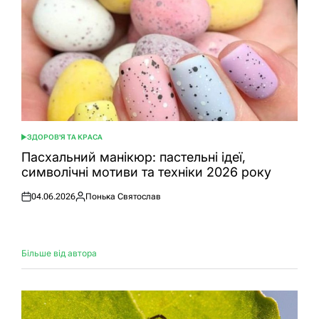
ЗДОРОВ'Я ТА КРАСА
ОПУБЛІКУВАТИ
У
Пасхальний манікюр: пастельні ідеї,
символічні мотиви та техніки 2026 року
04.06.2026
Понька Святослав
Оприлюднено
Опубліковано
Більше від автора