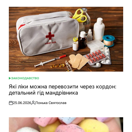
ЗАКОНОДАВСТВО
ОПУБЛІКУВАТИ
У
Які ліки можна перевозити через кордон:
детальний гід мандрівника
25.06.2026
Понька Святослав
Оприлюднено
Опубліковано