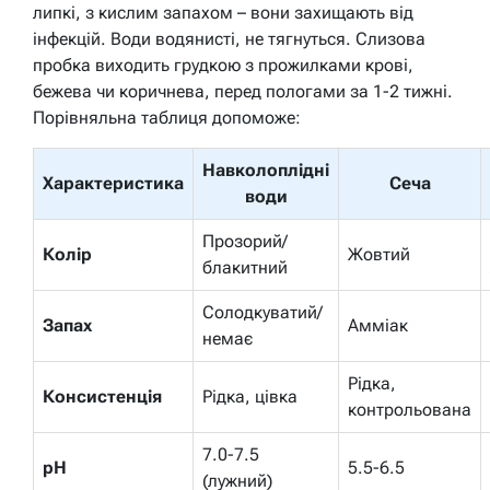
липкі, з кислим запахом – вони захищають від
інфекцій. Води водянисті, не тягнуться. Слизова
пробка виходить грудкою з прожилками крові,
бежева чи коричнева, перед пологами за 1-2 тижні.
Порівняльна таблиця допоможе:
Навколоплідні
Характеристика
Сеча
води
Прозорий/
Колір
Жовтий
блакитний
Солодкуватий/
Запах
Амміак
немає
Рідка,
Консистенція
Рідка, цівка
контрольована
7.0-7.5
pH
5.5-6.5
(лужний)