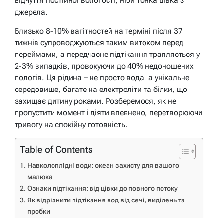
відчуття постійної вологості, ніби тонка цівка з
джерела.
Близько 8-10% вагітностей на терміні після 37
тижнів супроводжуються таким витоком перед
переймами, а передчасне підтікання трапляється у
2-3% випадків, провокуючи до 40% недоношених
пологів. Ця рідина – не просто вода, а унікальне
середовище, багате на електроліти та білки, що
захищає дитину роками. Розберемося, як не
пропустити момент і діяти впевнено, перетворюючи
тривогу на спокійну готовність.
Table of Contents
Навколоплідні води: океан захисту для вашого
малюка
Ознаки підтікання: від цівки до повного потоку
Як відрізнити підтікання вод від сечі, виділень та
пробки