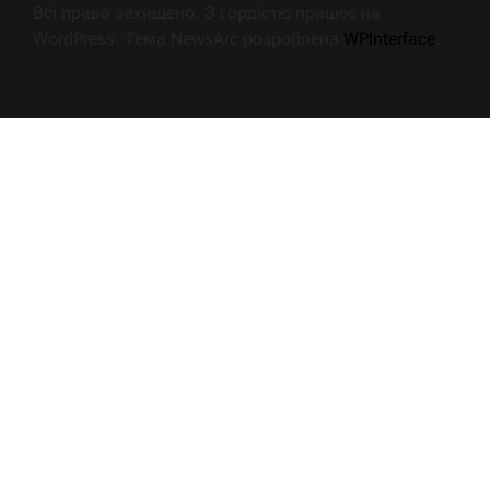
Всі права захищено. З гордістю працює на
WordPress. Тема NewsArc розроблена
WPInterface
.