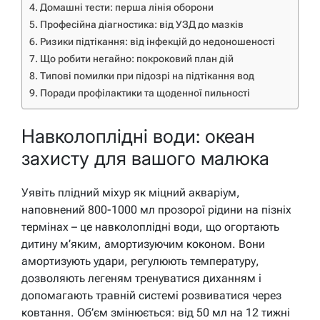
Домашні тести: перша лінія оборони
Професійна діагностика: від УЗД до мазків
Ризики підтікання: від інфекцій до недоношеності
Що робити негайно: покроковий план дій
Типові помилки при підозрі на підтікання вод
Поради профілактики та щоденної пильності
Навколоплідні води: океан
захисту для вашого малюка
Уявіть плідний міхур як міцний акваріум,
наповнений 800-1000 мл прозорої рідини на пізніх
термінах – це навколоплідні води, що огортають
дитину м’яким, амортизуючим коконом. Вони
амортизують удари, регулюють температуру,
дозволяють легеням тренуватися диханням і
допомагають травній системі розвиватися через
ковтання. Об’єм змінюється: від 50 мл на 12 тижні