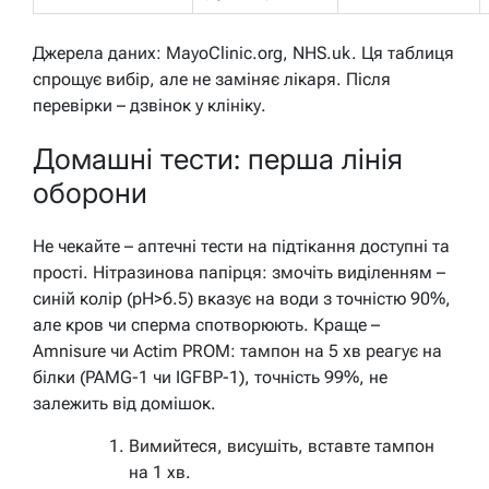
Джерела даних: MayoClinic.org, NHS.uk. Ця таблиця
спрощує вибір, але не заміняє лікаря. Після
перевірки – дзвінок у клініку.
Домашні тести: перша лінія
оборони
Не чекайте – аптечні тести на підтікання доступні та
прості. Нітразинова папірця: змочіть виділенням –
синій колір (pH>6.5) вказує на води з точністю 90%,
але кров чи сперма спотворюють. Краще –
Amnisure чи Actim PROM: тампон на 5 хв реагує на
білки (PAMG-1 чи IGFBP-1), точність 99%, не
залежить від домішок.
Вимийтеся, висушіть, вставте тампон
на 1 хв.