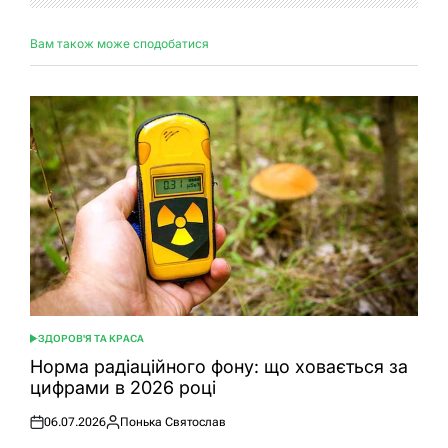
Вам також може сподобатися
ЗДОРОВ'Я ТА КРАСА
ОПУБЛІКУВАТИ
У
Норма радіаційного фону: що ховається за
цифрами в 2026 році
06.07.2026
Понька Святослав
Оприлюднено
Опубліковано