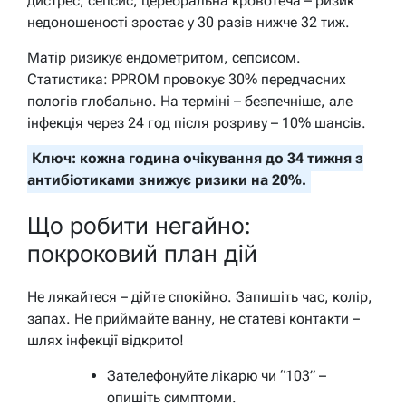
дистрес, сепсис, церебральна кровотеча – ризик
недоношеності зростає у 30 разів нижче 32 тиж.
Матір ризикує ендометритом, сепсисом.
Статистика: PPROM провокує 30% передчасних
пологів глобально. На терміні – безпечніше, але
інфекція через 24 год після розриву – 10% шансів.
Ключ: кожна година очікування до 34 тижня з
антибіотиками знижує ризики на 20%.
Що робити негайно:
покроковий план дій
Не лякайтеся – дійте спокійно. Запишіть час, колір,
запах. Не приймайте ванну, не статеві контакти –
шлях інфекції відкрито!
Зателефонуйте лікарю чи “103” –
опишіть симптоми.