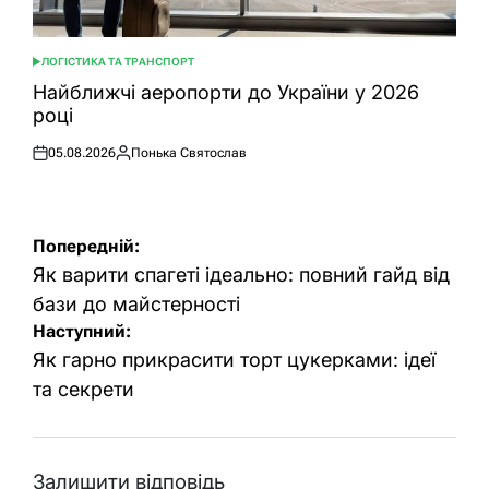
ЛОГІСТИКА ТА ТРАНСПОРТ
ОПУБЛІКУВАТИ
У
Найближчі аеропорти до України у 2026
році
05.08.2026
Понька Святослав
Оприлюднено
Опубліковано
Навігація
Попередній:
записів
Як варити спагеті ідеально: повний гайд від
бази до майстерності
Наступний:
Як гарно прикрасити торт цукерками: ідеї
та секрети
Залишити відповідь