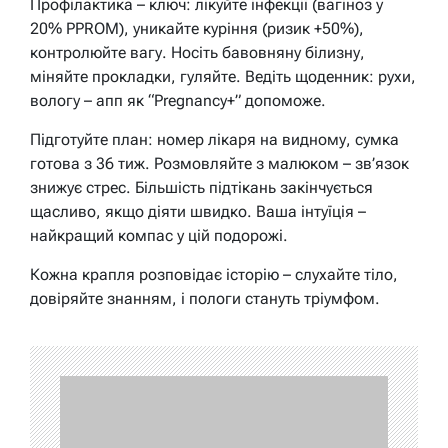
Профілактика – ключ: лікуйте інфекції (вагіноз у
20% PPROM), уникайте куріння (ризик +50%),
контролюйте вагу. Носіть бавовняну білизну,
міняйте прокладки, гуляйте. Ведіть щоденник: рухи,
вологу – апп як “Pregnancy+” допоможе.
Підготуйте план: номер лікаря на видному, сумка
готова з 36 тиж. Розмовляйте з малюком – зв’язок
знижує стрес. Більшість підтікань закінчується
щасливо, якщо діяти швидко. Ваша інтуїція –
найкращий компас у цій подорожі.
Кожна крапля розповідає історію – слухайте тіло,
довіряйте знанням, і пологи стануть тріумфом.