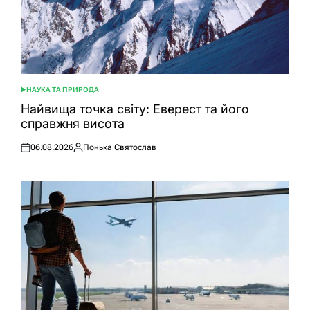
НАУКА ТА ПРИРОДА
ОПУБЛІКУВАТИ
У
Найвища точка світу: Еверест та його
справжня висота
06.08.2026
Понька Святослав
Оприлюднено
Опубліковано