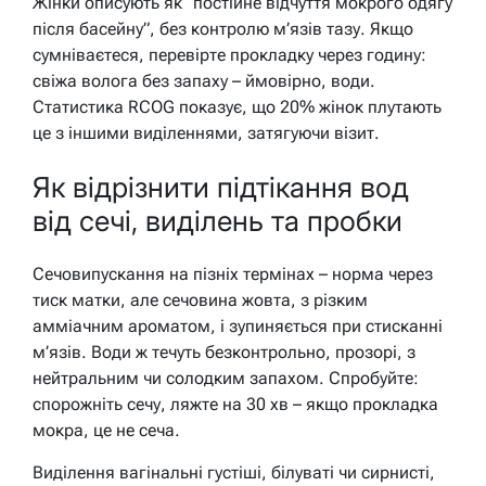
Жінки описують як “постійне відчуття мокрого одягу
після басейну”, без контролю м’язів тазу. Якщо
сумніваєтеся, перевірте прокладку через годину:
свіжа волога без запаху – ймовірно, води.
Статистика RCOG показує, що 20% жінок плутають
це з іншими виділеннями, затягуючи візит.
Як відрізнити підтікання вод
від сечі, виділень та пробки
Сечовипускання на пізніх термінах – норма через
тиск матки, але сечовина жовта, з різким
амміачним ароматом, і зупиняється при стисканні
м’язів. Води ж течуть безконтрольно, прозорі, з
нейтральним чи солодким запахом. Спробуйте:
спорожніть сечу, ляжте на 30 хв – якщо прокладка
мокра, це не сеча.
Виділення вагінальні густіші, білуваті чи сирнисті,