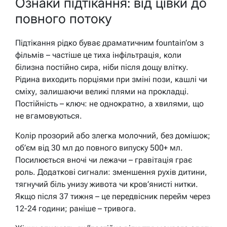
Ознаки підтікання: від цівки до
повного потоку
Підтікання рідко буває драматичним fountain’ом з
фільмів – частіше це тиха інфільтрація, коли
білизна постійно сира, ніби після дощу влітку.
Рідина виходить порціями при зміні пози, кашлі чи
сміху, залишаючи великі плями на прокладці.
Постійність – ключ: не однократно, а хвилями, що
не вгамовуються.
Колір прозорий або злегка молочний, без домішок;
об’єм від 30 мл до повного випуску 500+ мл.
Посилюється вночі чи лежачи – гравітація грає
роль. Додаткові сигнали: зменшення рухів дитини,
тягнучий біль унизу живота чи кров’янисті нитки.
Якщо після 37 тижня – це передвісник перейм через
12-24 години; раніше – тривога.