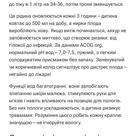
до піку в 1 літр на 34-36, потім трохи зменшується.
Ця рідина оновлюється кожні 3 години – дитина
ковтає до 500 мл на добу, а нирки плода
виробляють нову. Якщо витік починається, міхур не
заповнюється миттєво, що створює ризики: від
гіпоксії до інфекцій. За даними ACOG.org,
нормальний pH вод – 7,0-7,5, лужний, з легким
солодкуватим присмаком без запаху. Зеленуватий
чи коричневий колір сигналізує про дистрес плода –
негайно до лікаря!
Функції вод багатогранні: вони запобігають
злипанню шкіри малюка, стимулюють рухи для
м’язів і навіть впливають на позицію для пологів.
Без них пологи ускладнюються, а дитина ризикує
травмами. Розуміння цього робить кожну краплю
значущою – не ігноруйте вологу.