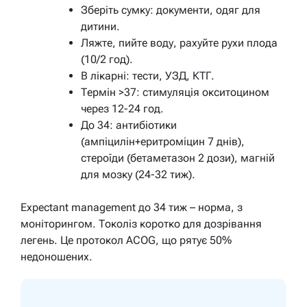
Зберіть сумку: документи, одяг для
дитини.
Ляжте, пийте воду, рахуйте рухи плода
(10/2 год).
В лікарні: тести, УЗД, КТГ.
Термін >37: стимуляція окситоцином
через 12-24 год.
До 34: антибіотики
(ампіцилін+еритроміцин 7 днів),
стероїди (бетаметазон 2 дози), магній
для мозку (24-32 тиж).
Expectant management до 34 тиж – норма, з
моніторингом. Токоліз коротко для дозрівання
легень. Це протокол ACOG, що рятує 50%
недоношених.