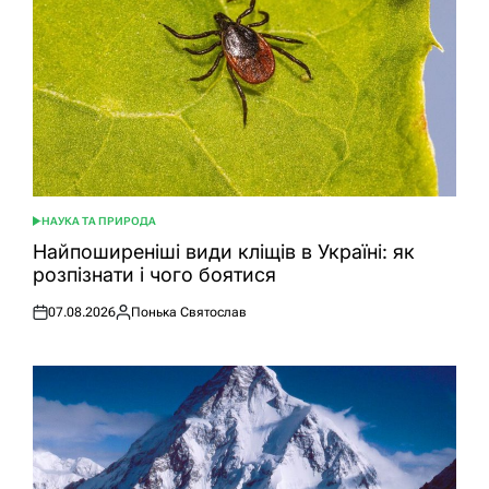
НАУКА ТА ПРИРОДА
ОПУБЛІКУВАТИ
У
Найпоширеніші види кліщів в Україні: як
розпізнати і чого боятися
07.08.2026
Понька Святослав
Оприлюднено
Опубліковано