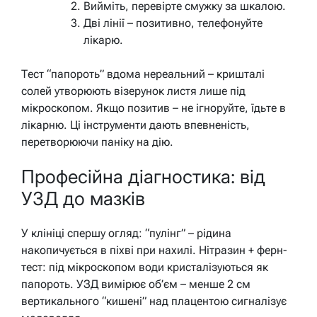
Вийміть, перевірте смужку за шкалою.
Дві лінії – позитивно, телефонуйте
лікарю.
Тест “папороть” вдома нереальний – кришталі
солей утворюють візерунок листя лише під
мікроскопом. Якщо позитив – не ігноруйте, їдьте в
лікарню. Ці інструменти дають впевненість,
перетворюючи паніку на дію.
Професійна діагностика: від
УЗД до мазків
У клініці спершу огляд: “пулінг” – рідина
накопичується в піхві при нахилі. Нітразин + ферн-
тест: під мікроскопом води кристалізуються як
папороть. УЗД вимірює об’єм – менше 2 см
вертикального “кишені” над плацентою сигналізує