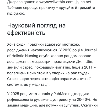
Джерела даних: alwayswellwithin.com, jsjinc.net.
Таблиця спрощує практику – друкуйте й тримайте
під рукою.
Науковий погляд на
ефективність
Хоча східні практики здаються містикою,
дослідження накопичуються. У 2020 році в Journal
of Holistic Nursing опубліковано рандомізоване
дослідження: медсестри, практикуючи Джін Шін,
знизили стрес, покращили емпатію. Інше з 2011 –
полегшення симптомів у хворих на рак грудей.
Стрес падає через активацію парасимпатичної
системи, як у медитації.
У 2025 році мета-аналіз у PubMed підтвердив:
рефлексологія рук зменшує тривогу на 20-40%. Не
заміна медицині, але потужний супутник. Скептики