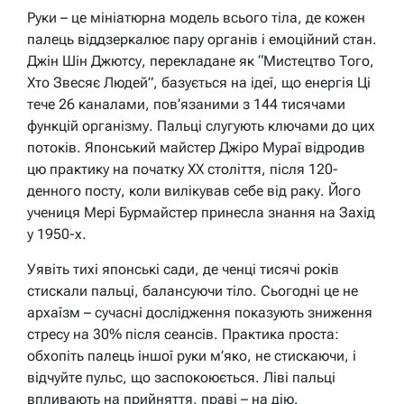
Руки – це мініатюрна модель всього тіла, де кожен
палець віддзеркалює пару органів і емоційний стан.
Джін Шін Джютсу, перекладане як “Мистецтво Того,
Хто Звесяє Людей”, базується на ідеї, що енергія Ці
тече 26 каналами, пов’язаними з 144 тисячами
функцій організму. Пальці слугують ключами до цих
потоків. Японський майстер Джіро Мураї відродив
цю практику на початку XX століття, після 120-
денного посту, коли вилікував себе від раку. Його
учениця Мері Бурмайстер принесла знання на Захід
у 1950-х.
Уявіть тихі японські сади, де ченці тисячі років
стискали пальці, балансуючи тіло. Сьогодні це не
архаїзм – сучасні дослідження показують зниження
стресу на 30% після сеансів. Практика проста:
обхопіть палець іншої руки м’яко, не стискаючи, і
відчуйте пульс, що заспокоюється. Ліві пальці
впливають на прийняття, праві – на дію.