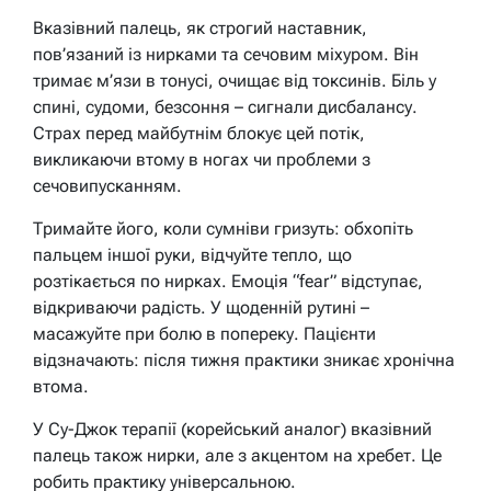
Вказівний палець, як строгий наставник,
пов’язаний із нирками та сечовим міхуром. Він
тримає м’язи в тонусі, очищає від токсинів. Біль у
спині, судоми, безсоння – сигнали дисбалансу.
Страх перед майбутнім блокує цей потік,
викликаючи втому в ногах чи проблеми з
сечовипусканням.
Тримайте його, коли сумніви гризуть: обхопіть
пальцем іншої руки, відчуйте тепло, що
розтікається по нирках. Емоція “fear” відступає,
відкриваючи радість. У щоденній рутині –
масажуйте при болю в попереку. Пацієнти
відзначають: після тижня практики зникає хронічна
втома.
У Су-Джок терапії (корейський аналог) вказівний
палець також нирки, але з акцентом на хребет. Це
робить практику універсальною.