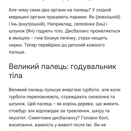
Але чому саме два органи на палець? У східній
медицині органи працюють парами: Ян (зовнішній)
і Інь (внутрішній). Наприклад, селезінка (Інь) і
шлунок (Ян) годують тіло. Дисбаланс проявляється
в емоціях – гнів блокує печінку, страх нищить
нирки. Тепер перейдімо до деталей кожного
пальця.
Великий палець: годувальник
тіла
Великий палець пульсує енергією турботи, але коли
турботи переповнюють, страждають селезінка та
шлунок. Цей палець – як корінь дерева, що живить
стовбур: він відповідає за травлення, шкіру та
імунітет. Симптоми дисбалансу? Головні болі,
висипання, важкість у животі після їжі. Ви не