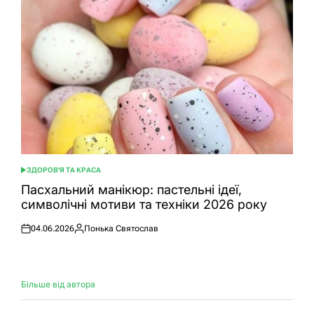
ЗДОРОВ'Я ТА КРАСА
ОПУБЛІКУВАТИ
У
Пасхальний манікюр: пастельні ідеї,
символічні мотиви та техніки 2026 року
04.06.2026
Понька Святослав
Оприлюднено
Опубліковано
Більше від автора