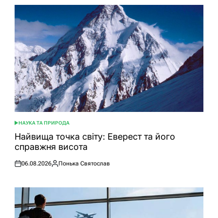
НАУКА ТА ПРИРОДА
ОПУБЛІКУВАТИ
У
Найвища точка світу: Еверест та його
справжня висота
06.08.2026
Понька Святослав
Оприлюднено
Опубліковано