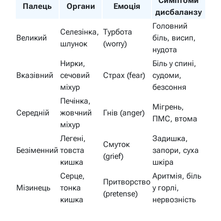
Симптоми
Палець
Органи
Емоція
дисбаланзу
Головний
Селезінка,
Турбота
Великий
біль, висип,
шлунок
(worry)
нудота
Нирки,
Біль у спині,
Вказівний
сечовий
Страх (fear)
судоми,
міхур
безсоння
Печінка,
Мігрень,
Середній
жовчний
Гнів (anger)
ПМС, втома
міхур
Легені,
Задишка,
Смуток
Безіменний
товста
запори, суха
(grief)
кишка
шкіра
Серце,
Аритмія, біль
Притворство
Мізинець
тонка
у горлі,
(pretense)
кишка
нервозність