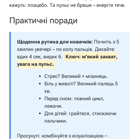
кажуть: плацебо. Та пульс не бреше – енергія тече.
Практичні поради
Щоденна рутина для новачків:
Почніть з 5
хвилин увечері – по колу пальців. Дихайте:
вдих 4 сек, видих 6.
Ключ: м’який захват,
увага на пульс.
Стрес? Великий + мізинець.
Біль у животі? Великий палець 5
хв.
Перед сном: повний цикл,
лежачи.
Для дітей: грайтеся, стискаючи
пальчики.
Просунуті: комбінуйте з візуалізацією –