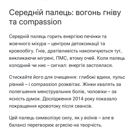
Середній палець: вогонь гніву
та compassion
Середній палець горить енергією печінки та
жовчного міхура – центром детоксикації та
кровообігу. Гнів, дратівливість накопичуються тут,
викликаючи мігрені, ПМС, втому очей. Коли палець
холодний чи ниє – сигнал: енергія застоялася.
Стискайте його для очищення: глибокі вдихи, пульс
рівний – і compassion розквітає. Жінки хвалять за
полегшення менструальних болів, чоловіки – за
ясність думок. Дослідження 2014 року показало
покращення кровотоку після сеансів.
Цей палець символізує силу, як у воїнів – але в
балансі перетворює агресію на творчість.