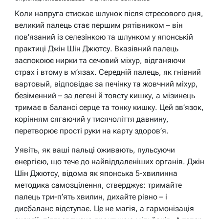
Коли напруга стискає шлунок після стресового дня,
великий палець стає першим рятівником – він
пов’язаний із селезінкою та шлунком у японській
практиці Джін Шін Джютсу. Вказівний палець
заспокоює нирки та сечовий міхур, відганяючи
страх і втому в м’язах. Середній палець, як гнівний
вартовый, відповідає за печінку та жовчний міхур,
безіменний – за легені й товсту кишку, а мізинець
тримає в балансі серце та тонку кишку. Цей зв’язок,
корінням сягаючий у тисячоліття давнину,
перетворює прості руки на карту здоров’я.
Уявіть, як ваші пальці оживають, пульсуючи
енергією, що тече до найвіддаленіших органів. Джін
Шін Джютсу, відома як японська 5-хвилинна
методика самозцілення, стверджує: тримайте
палець три-п’ять хвилин, дихайте рівно – і
дисбаланс відступає. Це не магія, а гармонізація