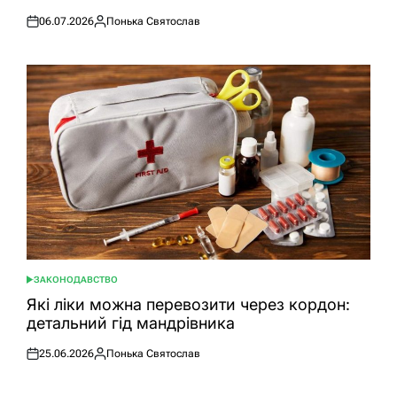
06.07.2026
Понька Святослав
Оприлюднено
Опубліковано
ЗАКОНОДАВСТВО
ОПУБЛІКУВАТИ
У
Які ліки можна перевозити через кордон:
детальний гід мандрівника
25.06.2026
Понька Святослав
Оприлюднено
Опубліковано