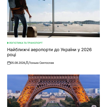
ЛОГІСТИКА ТА ТРАНСПОРТ
ОПУБЛІКУВАТИ
У
Найближчі аеропорти до України у 2026
році
05.08.2026
Понька Святослав
Оприлюднено
Опубліковано