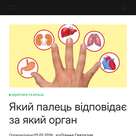
Перейти
до
вмісту
ЗДОРОВ'Я ТА КРАСА
ОПУБЛІКУВАТИ
У
Який палець відповідає
за який орган
Оприлюднено
25.03.2026
від
Понька Святослав