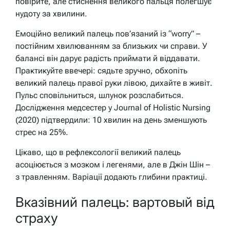
повірите, але стиснення великого пальця полегшує
нудоту за хвилини.
Емоційно великий палець пов’язаний із “worry” –
постійним хвилюванням за близьких чи справи. У
балансі він дарує радість приймати й віддавати.
Практикуйте ввечері: сядьте зручно, обхопіть
великий палець правої руки лівою, дихайте в живіт.
Пульс сповільниться, шлунок розслабиться.
Дослідження медсестер у Journal of Holistic Nursing
(2020) підтвердили: 10 хвилин на день зменшують
стрес на 25%.
Цікаво, що в рефлексології великий палець
асоціюється з мозком і легенями, але в Джін Шін –
з травленням. Варіації додають глибини практиці.
Вказівний палець: вартовый від
страху