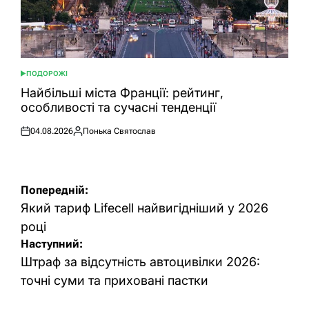
ПОДОРОЖІ
ОПУБЛІКУВАТИ
У
Найбільші міста Франції: рейтинг,
особливості та сучасні тенденції
04.08.2026
Понька Святослав
Оприлюднено
Опубліковано
Навігація
Попередній:
записів
Який тариф Lifecell найвигідніший у 2026
році
Наступний:
Штраф за відсутність автоцивілки 2026:
точні суми та приховані пастки