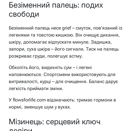
Безіменний палець: подих
свободи
Безіменний палець несе grief – смуток, пов’язаний із
легенями та товстою кишкою. Він очищує дихання,
шкіру, допомагає відпускати минуле. Задишка,
запори, суха шкіра – його сигнали. Тиск на палець
розкриває груди, полегшує астму.
Обхопіть його, видихніть сум – і легені
наповнюються. Спортсмени використовують для
витривалості, курці – для очищення. Баланс дарує
легкість приймати зміни.
У flowsforlife.com відзначають: тримає гормони в
нормі, зменшує шум у вухах.
Мізинець: серцевий ключ
довіри