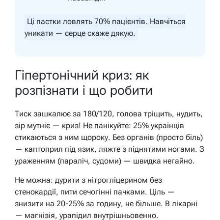
Ці пастки ловлять 70% пацієнтів. Навчіться
уникати — серце скаже дякую.
Гіпертонічний криз: як
розпізнати і що робити
Тиск зашкалює за 180/120, голова тріщить, нудить,
зір мутніє — криз! Не панікуйте: 25% українців
стикаються з ним щороку. Без органів (просто біль)
— каптоприл під язик, ляжте з піднятими ногами. З
ураженням (параліч, судоми) — швидка негайно.
Не можна: дурити з нітрогліцерином без
стенокардії, пити сечогінні пачками. Ціль —
знизити на 20-25% за годину, не більше. В лікарні
— магнізія, урапідил внутрішньовенно.