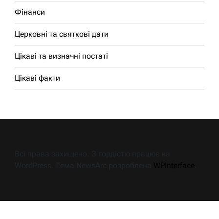
Фінанси
Церковні та святкові дати
Цікаві та визначні постаті
Цікаві факти
Всі права захищено. З гордістю працює на
WordPress. Тема NewsArc розроблена
WPInterface
.