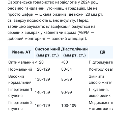
Європейське товариство кардіологів у 2024 році
оновило гайдлайни, уточнивши градацію. Це не
просто цифри — шкала ризиків, де кожні 20 мм рт.
ст. зверху подвоюють шанс інсульту. Перед
таблицею зауважте: класифікація базується на
середніх вимірах у кабінеті чи вдома (ABPM —
добовий моніторинг — золотий стандарт).
Систолічний
Діастолічний
Рівень АТ
Дії
(мм рт. ст.)
(мм рт. ст.)
Оптимальний
<120
<80
Підтримуват
Нормальний
120-129
80-84
Контролюва
Високий
Змінити
130-139
85-89
нормальний
спосіб життя
Гіпертензія 1
Лікування,
140-159
90-99
ступеня
якщо ризик
Гіпертензія 2
Медикамент
160-179
100-109
ступеня
+ стиль житт