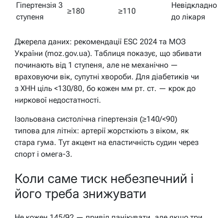
Гіпертензія 3
Невідкладно
≥180
≥110
ступеня
до лікаря
Джерела даних: рекомендації ESC 2024 та МОЗ
України (moz.gov.ua). Таблиця показує, що збивати
починають від 1 ступеня, але не механічно —
враховуючи вік, супутні хвороби. Для діабетиків чи
з ХНН ціль <130/80, бо кожен мм рт. ст. — крок до
ниркової недостатності.
Ізольована систолічна гіпертензія (≥140/<90)
типова для літніх: артерії жорсткіють з віком, як
стара гума. Тут акцент на еластичність судин через
спорт і омега-3.
Коли саме тиск небезпечний і
його треба знижувати
Не кожен 145/92 — привід панікувати, але якщо три