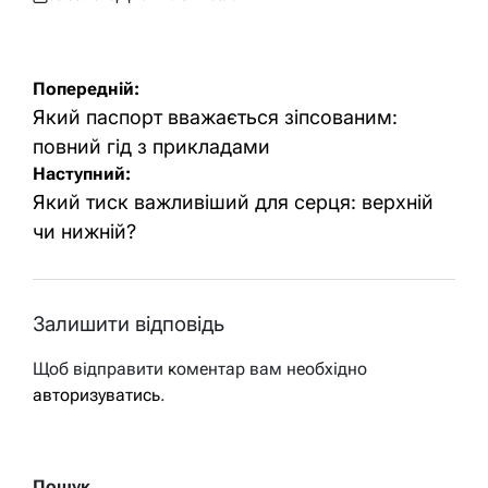
Оприлюднено
Опубліковано
Навігація
Попередній:
записів
Який паспорт вважається зіпсованим:
повний гід з прикладами
Наступний:
Який тиск важливіший для серця: верхній
чи нижній?
Залишити відповідь
Щоб відправити коментар вам необхідно
авторизуватись
.
Пошук