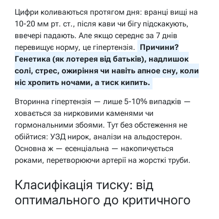
Цифри коливаються протягом дня: вранці вищі на
10-20 мм рт. ст., після кави чи бігу підскакують,
ввечері падають. Але якщо середнє за 7 днів
перевищує норму, це гіпертензія.
Причини?
Генетика (як лотерея від батьків), надлишок
солі, стрес, ожиріння чи навіть апное сну, коли
ніс хропить ночами, а тиск кипить.
Вторинна гіпертензія — лише 5-10% випадків —
ховається за нирковими каменями чи
гормональними збоями. Тут без обстеження не
обійтися: УЗД нирок, аналізи на альдостерон.
Основна ж — есенціальна — накопичується
роками, перетворюючи артерії на жорсткі труби.
Класифікація тиску: від
оптимального до критичного