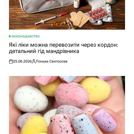
ЗАКОНОДАВСТВО
ОПУБЛІКУВАТИ
У
Які ліки можна перевозити через кордон:
детальний гід мандрівника
25.06.2026
Понька Святослав
Оприлюднено
Опубліковано