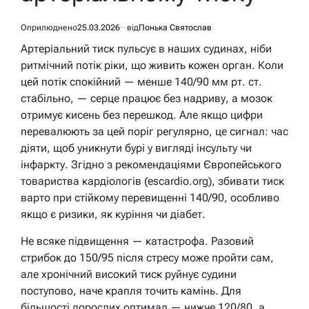
Оприлюднено
25.03.2026
від
Понька Святослав
Артеріальний тиск пульсує в наших судинах, ніби
ритмічний потік ріки, що живить кожен орган. Коли
цей потік спокійний — менше 140/90 мм рт. ст.
стабільно, — серце працює без надриву, а мозок
отримує кисень без перешкод. Але якщо цифри
перевалюють за цей поріг регулярно, це сигнал: час
діяти, щоб уникнути бурі у вигляді інсульту чи
інфаркту. Згідно з рекомендаціями Європейського
товариства кардіологів (escardio.org), збивати тиск
варто при стійкому перевищенні 140/90, особливо
якщо є ризики, як куріння чи діабет.
Не всяке підвищення — катастрофа. Разовий
стрибок до 150/95 після стресу може пройти сам,
але хронічний високий тиск руйнує судини
поступово, наче крапля точить камінь. Для
більшості дорослих оптимал — нижче 120/80, а