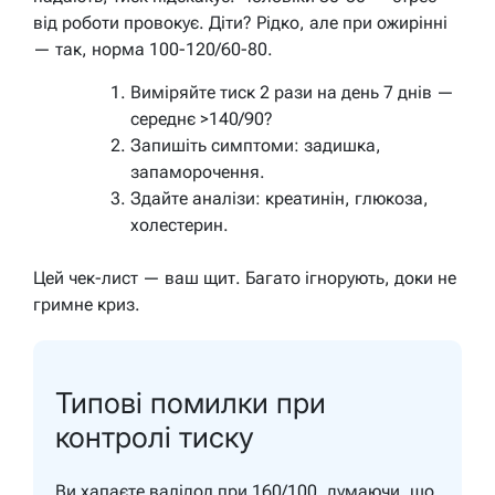
від роботи провокує. Діти? Рідко, але при ожирінні
— так, норма 100-120/60-80.
Виміряйте тиск 2 рази на день 7 днів —
середнє >140/90?
Запишіть симптоми: задишка,
запаморочення.
Здайте аналізи: креатинін, глюкоза,
холестерин.
Цей чек-лист — ваш щит. Багато ігнорують, доки не
гримне криз.
Типові помилки при
контролі тиску
Ви хапаєте валідол при 160/100, думаючи, що