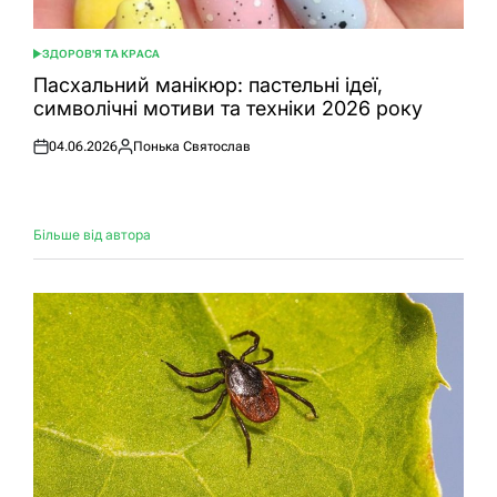
ЗДОРОВ'Я ТА КРАСА
ОПУБЛІКУВАТИ
У
Пасхальний манікюр: пастельні ідеї,
символічні мотиви та техніки 2026 року
04.06.2026
Понька Святослав
Оприлюднено
Опубліковано
Більше від автора