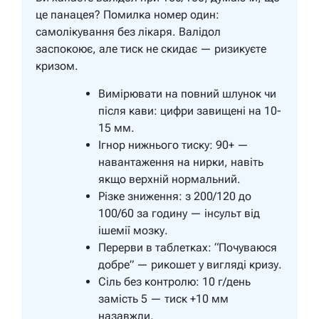
це панацея? Помилка номер один:
самолікування без лікаря. Валідол
заспокоює, але тиск не скидає — ризикуєте
кризом.
Вимірювати на повний шлунок чи
після кави: цифри завищені на 10-
15 мм.
Ігнор нижнього тиску: 90+ —
навантаження на нирки, навіть
якщо верхній нормальний.
Різке зниження: з 200/120 до
100/60 за годину — інсульт від
ішемії мозку.
Перерви в таблетках: “Почуваюся
добре” — рикошет у вигляді кризу.
Сіль без контролю: 10 г/день
замість 5 — тиск +10 мм
назавжди.