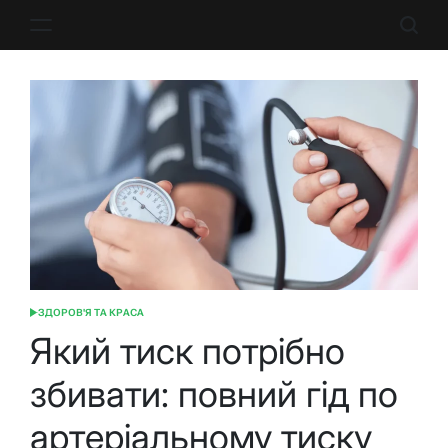
Перейти
до
вмісту
ЗДОРОВ'Я ТА КРАСА
ОПУБЛІКУВАТИ
У
Який тиск потрібно
збивати: повний гід по
артеріальному тиску