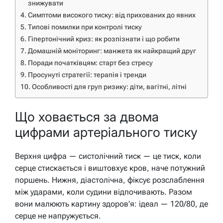
знижувати
Симптоми високого тиску: від прихованих до явних
Типові помилки при контролі тиску
Гіпертонічний криз: як розпізнати і що робити
Домашній моніторинг: манжета як найкращий друг
Поради початківцям: старт без стресу
Просунуті стратегії: терапія і тренди
Особливості для груп ризику: діти, вагітні, літні
Що ховається за двома
цифрами артеріального тиску
Верхня цифра — систолічний тиск — це тиск, коли
серце стискається і виштовхує кров, наче потужний
поршень. Нижня, діастолічна, фіксує розслаблення
між ударами, коли судини відпочивають. Разом
вони малюють картину здоров’я: ідеал — 120/80, де
серце не напружується.