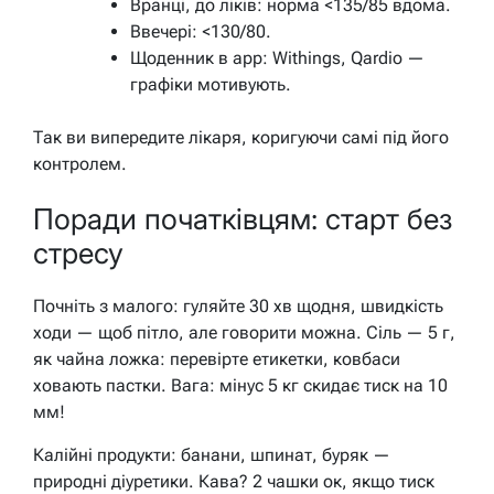
Вранці, до ліків: норма <135/85 вдома.
Ввечері: <130/80.
Щоденник в app: Withings, Qardio —
графіки мотивують.
Так ви випередите лікаря, коригуючи самі під його
контролем.
Поради початківцям: старт без
стресу
Почніть з малого: гуляйте 30 хв щодня, швидкість
ходи — щоб пітло, але говорити можна. Сіль — 5 г,
як чайна ложка: перевірте етикетки, ковбаси
ховають пастки. Вага: мінус 5 кг скидає тиск на 10
мм!
Калійні продукти: банани, шпинат, буряк —
природні діуретики. Кава? 2 чашки ок, якщо тиск