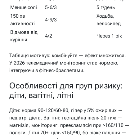
Менше солі
5-6/3
5 г/день
150 хв
Ходьба,
4-9/3
активності
велосипед
Відмова від
4/2
Через 1 рік
куріння
Таблиця мотивує: комбінуйте — ефект множиться.
У 2026 телемедичний моніторинг стає нормою,
інтегруючи з фітнес-браслетами.
Особливості для груп ризику:
діти, вагітні, літні
Діти: норма 90-120/60-80, гіпер у 5% ожирілих —
педіатр, дієта. Вагітні: гестаційна після 20 тиж —
магнізія, моніторинг, прееклампсія при >160/110 —
пологи. Літні 70+: ціль <150/90, бо різке падіння —