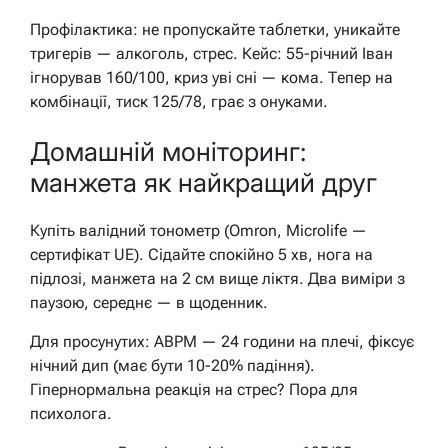
Профілактика: не пропускайте таблетки, уникайте
тригерів — алкоголь, стрес. Кейс: 55-річний Іван
ігнорував 160/100, криз уві сні — кома. Тепер на
комбінації, тиск 125/78, грає з онуками.
Домашній моніторинг:
манжета як найкращий друг
Купіть валідний тонометр (Omron, Microlife —
сертифікат UE). Сідайте спокійно 5 хв, нога на
підлозі, манжета на 2 см вище ліктя. Два виміри з
паузою, середнє — в щоденник.
Для просунутих: ABPM — 24 години на плечі, фіксує
нічний дип (має бути 10-20% падіння).
Гіпернормальна реакція на стрес? Пора для
психолога.