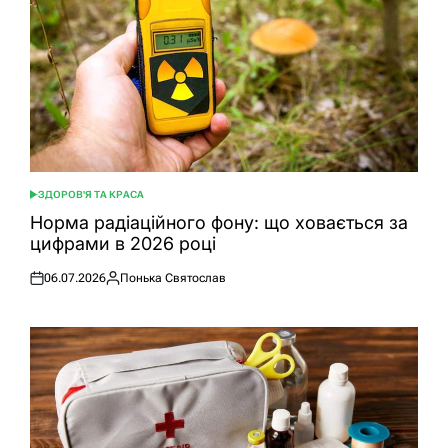
ЗДОРОВ'Я ТА КРАСА
ОПУБЛІКУВАТИ
У
Норма радіаційного фону: що ховається за
цифрами в 2026 році
06.07.2026
Понька Святослав
Оприлюднено
Опубліковано