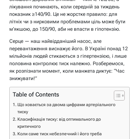
лікування починають, коли середній за тиждень
показник ≥140/90. Це не жорстке правило: для
літніх чи з нирковими проблемами ціль може бути
м’якшою, до 150/90, аби не впасти в гіпотензію.
Серце — наш найвідданіший насос, але
перевантаження виснажує його. В Україні понад 12
мільйонів людей стикаються з гіпертензією, і лише
половина контролює тиск належно. Розберемося,
як розпізнати момент, коли манжета диктує: “Час
знижувати!”
Table of Contents
Що ховається за двома цифрами артеріального
тиску
Класифікація тиску: від оптимального до
критичного
Коли саме тиск небезпечний і його треба