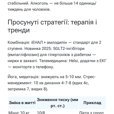
стабільний. Алкоголь — не більше 14 одиниць/
тиждень для чоловіків.
Просунуті стратегії: терапія і
тренди
Комбінація: іЕНАЛ + амлодипін — стандарт для 2
ступеня. Новинка 2025: SGLT2-інгібітори
(емпагліфлозин) для гіпертоніків з діабетом —
нирки в захваті. Телемедицина: Helsi, додатки з ЕКГ
— моніторте з телефону.
Йога, медитація: знижують на 5-10 мм. Стрес-
менеджмент: 10 хв дихання 4-7-8 (вдих 4с,
затримка 7, видих 8).
Зниження тиску (мм
Зміна в житті
Приклад
рт. ст.)
Мінус 10 кг
10/8
Дієта + спорт