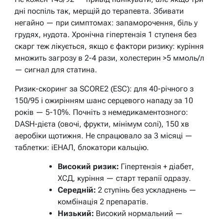
дні поспіль так, мерщій до терапевта. Збивати
негайно — при симптомах: запаморочення, біль у
грудях, нудота. Хронічна гіпертензія 1 ступеня без
скарг теж лікується, якщо є фактори ризику: куріння
множить загрозу в 2-4 рази, холестерин >5 ммоль/л
— сигнал для статина.
Ризик-скоринг за SCORE2 (ESC): для 40-річного з
150/95 і ожирінням шанс серцевого нападу за 10
років — 5-10%. Почніть з немедикаментозного:
DASH-дієта (овочі, фрукти, мінімум солі), 150 хв
аеробіки щотижня. Не спрацювало за 3 місяці —
таблетки: іЕНАЛ, блокатори кальцію.
Високий ризик:
Гіпертензія + діабет,
ХСД, куріння — старт терапії одразу.
Середній:
2 ступінь без ускладнень —
комбінація 2 препаратів.
Низький:
Високий нормальний —