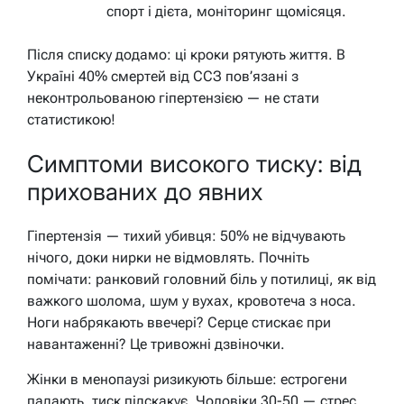
спорт і дієта, моніторинг щомісяця.
Після списку додамо: ці кроки рятують життя. В
Україні 40% смертей від ССЗ пов’язані з
неконтрольованою гіпертензією — не стати
статистикою!
Симптоми високого тиску: від
прихованих до явних
Гіпертензія — тихий убивця: 50% не відчувають
нічого, доки нирки не відмовлять. Почніть
помічати: ранковий головний біль у потилиці, як від
важкого шолома, шум у вухах, кровотеча з носа.
Ноги набрякають ввечері? Серце стискає при
навантаженні? Це тривожні дзвіночки.
Жінки в менопаузі ризикують більше: естрогени
падають, тиск підскакує. Чоловіки 30-50 — стрес