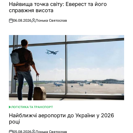
У
Найвища точка світу: Еверест та його
справжня висота
06.08.2026
Понька Святослав
Оприлюднено
Опубліковано
ЛОГІСТИКА ТА ТРАНСПОРТ
ОПУБЛІКУВАТИ
У
Найближчі аеропорти до України у 2026
році
05.08.2026
Понька Святослав