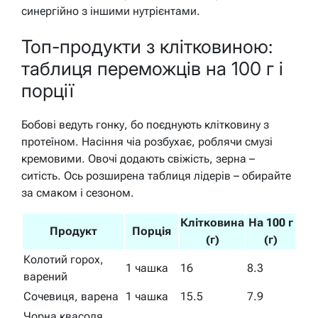
синергійно з іншими нутрієнтами.
Топ-продукти з клітковиною:
таблиця переможців на 100 г і
порції
Бобові ведуть гонку, бо поєднують клітковину з
протеїном. Насіння чіа розбухає, роблячи смузі
кремовими. Овочі додають свіжість, зерна –
ситість. Ось розширена таблиця лідерів – обирайте
за смаком і сезоном.
Клітковина
На 100 г
Продукт
Порція
(г)
(г)
Колотий горох,
1 чашка
16
8.3
варений
Сочевиця, варена
1 чашка
15.5
7.9
Чорна квасоля,