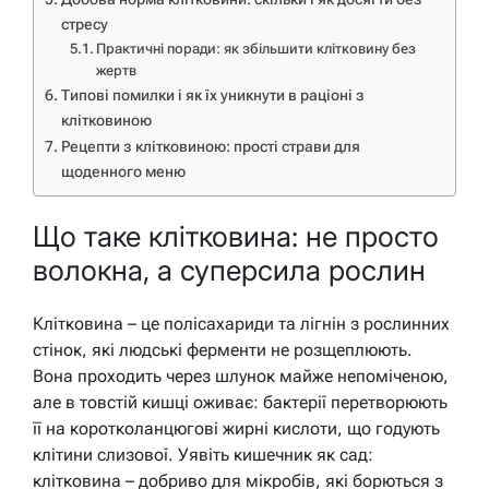
стресу
Практичні поради: як збільшити клітковину без
жертв
Типові помилки і як їх уникнути в раціоні з
клітковиною
Рецепти з клітковиною: прості страви для
щоденного меню
Що таке клітковина: не просто
волокна, а суперсила рослин
Клітковина – це полісахариди та лігнін з рослинних
стінок, які людські ферменти не розщеплюють.
Вона проходить через шлунок майже непоміченою,
але в товстій кишці оживає: бактерії перетворюють
її на коротколанцюгові жирні кислоти, що годують
клітини слизової. Уявіть кишечник як сад:
клітковина – добриво для мікробів, які борються з