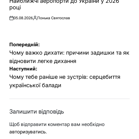
Найближчі аеропорти до України у 2026
році
05.08.2026
Понька Святослав
Оприлюднено
Опубліковано
Навігація
Попередній:
записів
Чому важко дихати: причини задишки та як
відновити легке дихання
Наступний:
Чому тебе раніше не зустрів: серцебиття
української балади
Залишити відповідь
Щоб відправити коментар вам необхідно
авторизуватись
.