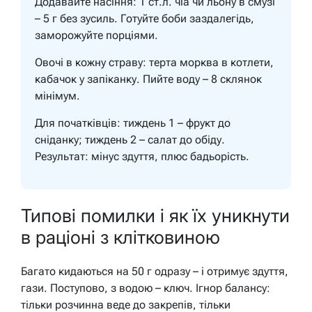
Додавайте насіння: 1 ст.л. чіа чи льону в смузі
– 5 г без зусиль. Готуйте боби заздалегідь,
заморожуйте порціями.
Овочі в кожну страву: терта морква в котлети,
кабачок у запіканку. Пийте воду – 8 склянок
мінімум.
Для початківців:
тиждень 1 – фрукт до
сніданку; тиждень 2 – салат до обіду.
Результат: мінус здуття, плюс бадьорість.
Типові помилки і як їх уникнути
в раціоні з клітковиною
Багато кидаються на 50 г одразу – і отримує здуття,
гази. Поступово, з водою – ключ. Ігнор балансу:
тільки розчинна веде до закрепів, тільки