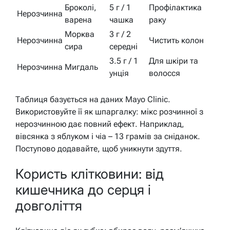
Броколі,
5 г / 1
Профілактика
Нерозчинна
варена
чашка
раку
Морква
3 г / 2
Нерозчинна
Чистить колон
сира
середні
3.5 г / 1
Для шкіри та
Нерозчинна
Мигдаль
унція
волосся
Таблиця базується на даних Mayo Clinic.
Використовуйте її як шпаргалку: мікс розчинної з
нерозчинною дає повний ефект. Наприклад,
вівсянка з яблуком і чіа – 13 грамів за сніданок.
Поступово додавайте, щоб уникнути здуття.
Користь клітковини: від
кишечника до серця і
довголіття