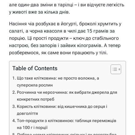
але один-два зміни в тарілці – і ви відчуєте легкість
у животі вже за кілька днів.
Насіння чіа розбухає в йогурті, броколі хрумтить у
салаті, а чорна квасоля в чилі дає 15 грамів за
порцію. Ці прості продукти – ключ до стабільного
настрою, без запорів і зайвих кілограмів. А тепер
розберемося, як саме вони працюють у тілі.
Table of Contents
Що таке клітковина: не просто волокна, а
суперсила рослин
Розчинна чи нерозчинна: як вибрати джерела для
конкретних потреб
Користь клітковини: від кишечника до серця і
довголіття
Топ-продукти з клітковиною: таблиця переможців
на 100 г і порції
Добова норма клітковини: скільки і як досягти без