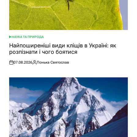
НАУКА ТА ПРИРОДА
ОПУБЛІКУВАТИ
У
Найпоширеніші види кліщів в Україні: як
розпізнати і чого боятися
07.08.2026
Понька Святослав
Оприлюднено
Опубліковано