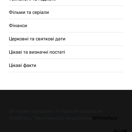
Фільми та серіали
Фінанси
Церковні та святкові дати
Цікаві та визначні постаті
Цікаві факти
Всі права захищено. З гордістю працює на
WordPress. Тема NewsArc розроблена
WPInterface
.
RU
UK