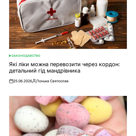
ЗАКОНОДАВСТВО
ОПУБЛІКУВАТИ
У
Які ліки можна перевозити через кордон:
детальний гід мандрівника
25.06.2026
Понька Святослав
Оприлюднено
Опубліковано