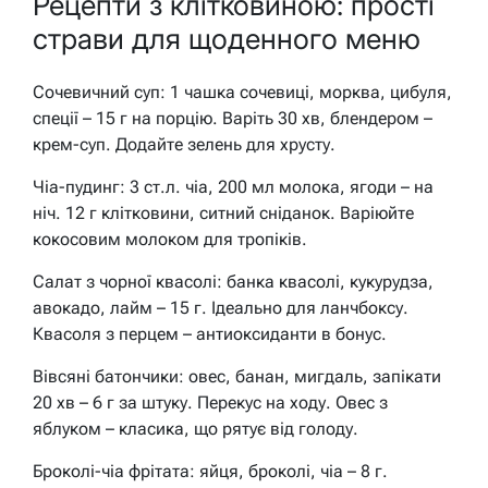
Рецепти з клітковиною: прості
страви для щоденного меню
Сочевичний суп: 1 чашка сочевиці, морква, цибуля,
спеції – 15 г на порцію. Варіть 30 хв, блендером –
крем-суп. Додайте зелень для хрусту.
Чіа-пудинг: 3 ст.л. чіа, 200 мл молока, ягоди – на
ніч. 12 г клітковини, ситний сніданок. Варіюйте
кокосовим молоком для тропіків.
Салат з чорної квасолі: банка квасолі, кукурудза,
авокадо, лайм – 15 г. Ідеально для ланчбоксу.
Квасоля з перцем – антиоксиданти в бонус.
Вівсяні батончики: овес, банан, мигдаль, запікати
20 хв – 6 г за штуку. Перекус на ходу. Овес з
яблуком – класика, що рятує від голоду.
Броколі-чіа фрітата: яйця, броколі, чіа – 8 г.