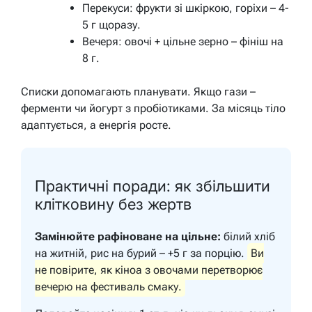
Перекуси: фрукти зі шкіркою, горіхи – 4-
5 г щоразу.
Вечеря: овочі + цільне зерно – фініш на
8 г.
Списки допомагають планувати. Якщо гази –
ферменти чи йогурт з пробіотиками. За місяць тіло
адаптується, а енергія росте.
Практичні поради: як збільшити
клітковину без жертв
Замінюйте рафіноване на цільне:
білий хліб
на житній, рис на бурий – +5 г за порцію.
Ви
не повірите, як кіноа з овочами перетворює
вечерю на фестиваль смаку.