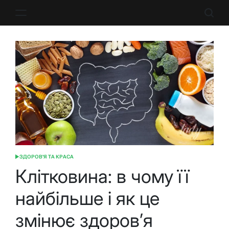
Перейти
до
вмісту
ЗДОРОВ'Я ТА КРАСА
ОПУБЛІКУВАТИ
У
Клітковина: в чому її
найбільше і як це
змінює здоров’я