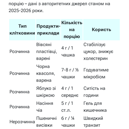
порцію – дані з авторитетних джерел станом на
2025-2026 роки.
Кількість
Тип
Продукти-
на
Користь
клітковини
приклади
порцію
Вівсяні
Стабілізує
4 г / 1
Розчинна
пластівці,
цукор, знижує
чашка
варені
холестерин
Чорна
7-8 г / ½
Годуватиме
Розчинна
квасоля,
чашки
мікробіом
варена
Яблуко зі
4 г / 1
Ситість на
Розчинна
шкіркою
середнє
години
Насіння
5 г / 1
Гель для
Розчинна
чіа
ст.л.
кишечника
Пшеничні
6 г / ¼
Швидкий
Нерозчинна
висівки
чашки
транзит