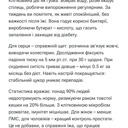
Клітковина діє як губка: вбирає воду, розм’якшує
стілець, роблячи випорожнення регулярним. За
тиждень ви помітите, як живіт спокійніший, без
важкості після їжі. Вона годує корисні бактерії,
виробляючи бутират – кислоту, що гасить
запалення і захищає від діабету.
Для серця – справжній щит: розчинна зв’язує жовчі,
виводячи холестерин. Дослідження фіксують
падіння тиску на 5 мм рт.ст. при 30 г щодня. При
схудненні ситість триває довше – мінус 0.5 кг за
місяць без дієт. Навіть настрій покращується:
стабільний цукор уникає перепадів.
Статистика вражає: понад 90% людей
недоотримують норму, ризикуючи раком товстої
кишки на 20% більше. З клітковиною мікробіом
розквітає, імунітет міцнішає. Для жінок – менше
ПМС, для чоловіків – кращий контроль простати.
Це не добавки, а справжня їжа, що працює