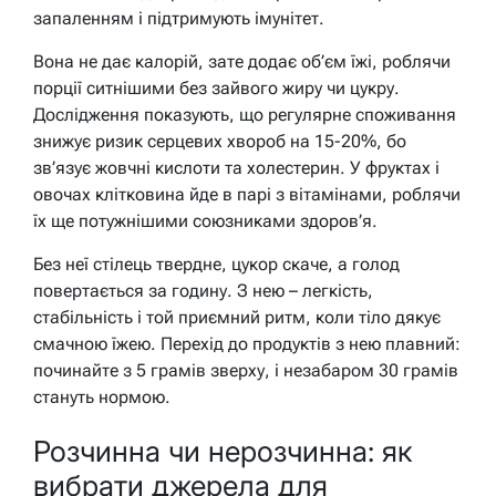
запаленням і підтримують імунітет.
Вона не дає калорій, зате додає об’єм їжі, роблячи
порції ситнішими без зайвого жиру чи цукру.
Дослідження показують, що регулярне споживання
знижує ризик серцевих хвороб на 15-20%, бо
зв’язує жовчні кислоти та холестерин. У фруктах і
овочах клітковина йде в парі з вітамінами, роблячи
їх ще потужнішими союзниками здоров’я.
Без неї стілець твердне, цукор скаче, а голод
повертається за годину. З нею – легкість,
стабільність і той приємний ритм, коли тіло дякує
смачною їжею. Перехід до продуктів з нею плавний:
починайте з 5 грамів зверху, і незабаром 30 грамів
стануть нормою.
Розчинна чи нерозчинна: як
вибрати джерела для