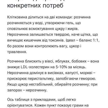
конкретних потреб
Клітковина ділиться на дві команди: розчинна
розчиняється у воді, утворюючи гель, що
сповільнює всмоктування цукру і жирів.
Нерозчинна залишається твердою, наче щітка, що
вичищає кишечник від токсинів. Ідеал – баланс 1:1,
бо разом вони контролюють вагу, цукор і
травлення.
Розчинна блискить у вівсі, яблуках, бобових – вона
знижує LDL-холестерин на 5-10% за місяць.
Нерозчинна домінує в висівках, капусті, моркві –
прискорює перистальтику, запобігаючи геморою.
Якщо цукор нестабільний, обирайте розчинну; при
запорах – нерозчинну.
Ось таблиця з прикладами, щоб легко
орієнтуватися. Кожен пункт показує грами на