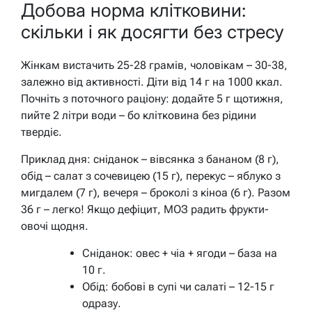
Добова норма клітковини:
скільки і як досягти без стресу
Жінкам вистачить 25-28 грамів, чоловікам – 30-38,
залежно від активності. Діти від 14 г на 1000 ккал.
Почніть з поточного раціону: додайте 5 г щотижня,
пийте 2 літри води – бо клітковина без рідини
твердіє.
Приклад дня: сніданок – вівсянка з бананом (8 г),
обід – салат з сочевицею (15 г), перекус – яблуко з
мигдалем (7 г), вечеря – броколі з кіноа (6 г). Разом
36 г – легко! Якщо дефіцит, МОЗ радить фрукти-
овочі щодня.
Сніданок: овес + чіа + ягоди – база на
10 г.
Обід: бобові в супі чи салаті – 12-15 г
одразу.