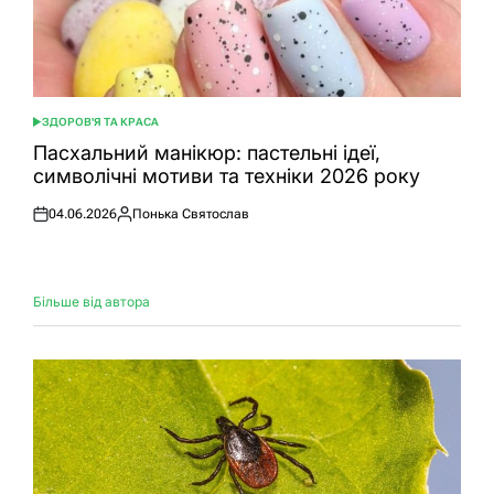
ЗДОРОВ'Я ТА КРАСА
ОПУБЛІКУВАТИ
У
Пасхальний манікюр: пастельні ідеї,
символічні мотиви та техніки 2026 року
04.06.2026
Понька Святослав
Оприлюднено
Опубліковано
Більше від автора