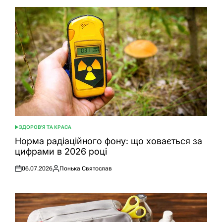
ЗДОРОВ'Я ТА КРАСА
ОПУБЛІКУВАТИ
У
Норма радіаційного фону: що ховається за
цифрами в 2026 році
06.07.2026
Понька Святослав
Оприлюднено
Опубліковано