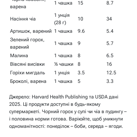
1 чашка
15
8.7
варена
1 унція
Насіння чіа
10
34
(28 г)
Артишок, варений
1 чашка
9.6
5.4
Зелений горох,
1 чашка
9
5.7
варений
Малина
1 чашка
8
6.5
Вівсяні висівки
½ чашки
8
16
Горіхи мигдаль
1 унція
3.5
12.5
Броколі, варена
1 чашка
5
3.3
Джерело: Harvard Health Publishing та USDA дані
2025. Ці продукти доступні в будь-якому
супермаркеті. Чорний горох у супі чи чіа в пудингу –
і половина норми готова. Варіюйте, щоб уникнути
одноманітності: понеділок – боби, середа – ягоди.