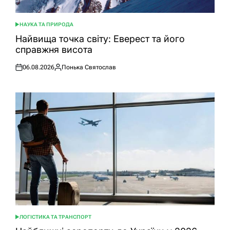
НАУКА ТА ПРИРОДА
ОПУБЛІКУВАТИ
У
Найвища точка світу: Еверест та його
справжня висота
06.08.2026
Понька Святослав
Оприлюднено
Опубліковано
ЛОГІСТИКА ТА ТРАНСПОРТ
ОПУБЛІКУВАТИ
У