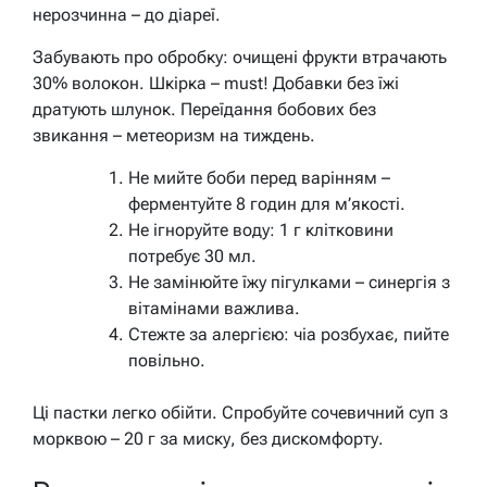
нерозчинна – до діареї.
Забувають про обробку: очищені фрукти втрачають
30% волокон. Шкірка – must! Добавки без їжі
дратують шлунок. Переїдання бобових без
звикання – метеоризм на тиждень.
Не мийте боби перед варінням –
ферментуйте 8 годин для м’якості.
Не ігноруйте воду: 1 г клітковини
потребує 30 мл.
Не замінюйте їжу пігулками – синергія з
вітамінами важлива.
Стежте за алергією: чіа розбухає, пийте
повільно.
Ці пастки легко обійти. Спробуйте сочевичний суп з
морквою – 20 г за миску, без дискомфорту.