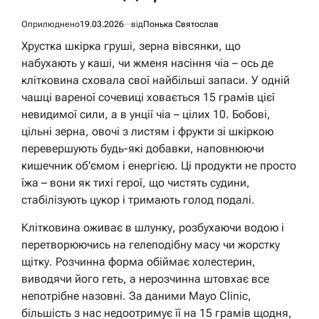
Оприлюднено
19.03.2026
від
Понька Святослав
Хрустка шкірка груші, зерна вівсянки, що
набухають у каші, чи жменя насіння чіа – ось де
клітковина сховала свої найбільші запаси. У одній
чашці вареної сочевиці ховається 15 грамів цієї
невидимої сили, а в унції чіа – цілих 10. Бобові,
цільні зерна, овочі з листям і фрукти зі шкіркою
перевершують будь-які добавки, наповнюючи
кишечник об’ємом і енергією. Ці продукти не просто
їжа – вони як тихі герої, що чистять судини,
стабілізують цукор і тримають голод подалі.
Клітковина оживає в шлунку, розбухаючи водою і
перетворюючись на гелеподібну масу чи жорстку
щітку. Розчинна форма обіймає холестерин,
виводячи його геть, а нерозчинна штовхає все
непотрібне назовні. За даними Mayo Clinic,
більшість з нас недоотримує її на 15 грамів щодня,