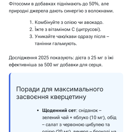
Фітосоми в добавках піднімають до 50%, але
природні джерела дають синергію з волокнами.
Комбінуйте з олією чи авокадо.
Їжте з вітаміном С (цитрусові).
Уникайте чаю/кави одразу після –
танінни гальмують.
Дослідження 2025 показують: дієта з 25 мг з їжі
ефективніша за 500 мг добавки для серця.
Поради для максимального
засвоєння кверцетину
Щоденний сет
: сніданок –
зелений чай + яблуко (10 мг), обід
– салат з червоною цибулею та
олією (20 мг), вечеря – броколі на