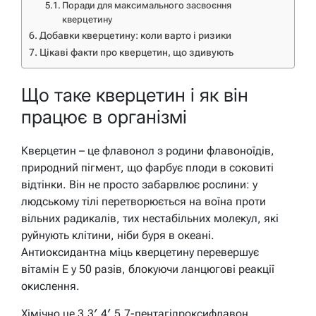
Поради для максимального засвоєння
кверцетину
Добавки кверцетину: коли варто і ризики
Цікаві факти про кверцетин, що здивують
Що таке кверцетин і як він
працює в організмі
Кверцетин – це флавонол з родини флавоноїдів,
природний пігмент, що фарбує плоди в соковиті
відтінки. Він не просто забарвлює рослини: у
людському тілі перетворюється на воїна проти
вільних радикалів, тих нестабільних молекул, які
руйнують клітини, ніби буря в океані.
Антиоксидантна міць кверцетину перевершує
вітамін Е у 50 разів, блокуючи ланцюгові реакції
окислення.
Хімічно це 3,3′,4′,5,7-пентагідроксифлавон,