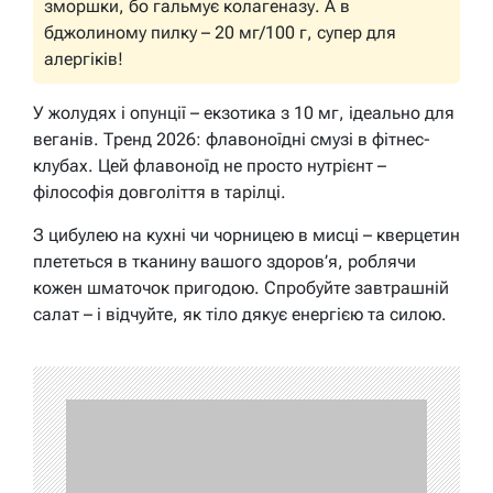
зморшки, бо гальмує колагеназу. А в
бджолиному пилку – 20 мг/100 г, супер для
алергіків!
У жолудях і опунції – екзотика з 10 мг, ідеально для
веганів. Тренд 2026: флавоноїдні смузі в фітнес-
клубах. Цей флавоноїд не просто нутрієнт –
філософія довголіття в тарілці.
З цибулею на кухні чи чорницею в мисці – кверцетин
плететься в тканину вашого здоров’я, роблячи
кожен шматочок пригодою. Спробуйте завтрашній
салат – і відчуйте, як тіло дякує енергією та силою.