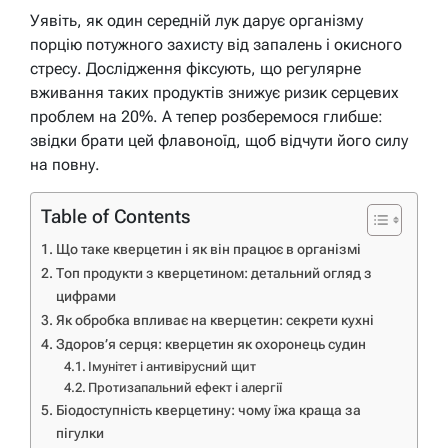
Уявіть, як один середній лук дарує організму
порцію потужного захисту від запалень і окисного
стресу. Дослідження фіксують, що регулярне
вживання таких продуктів знижує ризик серцевих
проблем на 20%. А тепер розберемося глибше:
звідки брати цей флавоноїд, щоб відчути його силу
на повну.
Table of Contents
Що таке кверцетин і як він працює в організмі
Топ продукти з кверцетином: детальний огляд з
цифрами
Як обробка впливає на кверцетин: секрети кухні
Здоров’я серця: кверцетин як охоронець судин
Імунітет і антивірусний щит
Протизапальний ефект і алергії
Біодоступність кверцетину: чому їжа краща за
пігулки