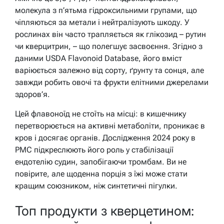
молекула з п’ятьма гідроксильними групами, що
чіпляються за метали і нейтралізують шкоду. У
рослинах він часто трапляється як глікозид – рутин
чи кверцитрин, – що полегшує засвоєння. Згідно з
даними USDA Flavonoid Database, його вміст
варіюється залежно від сорту, ґрунту та сонця, але
завжди робить овочі та фрукти елітними джерелами
здоров’я.
Цей флавоноїд не стоїть на місці: в кишечнику
перетворюється на активні метаболіти, проникає в
кров і досягає органів. Дослідження 2024 року в
PMC підкреслюють його роль у стабілізації
ендотелію судин, запобігаючи тромбам. Ви не
повірите, але щоденна порція з їжі може стати
кращим союзником, ніж синтетичні пігулки.
Топ продукти з кверцетином: