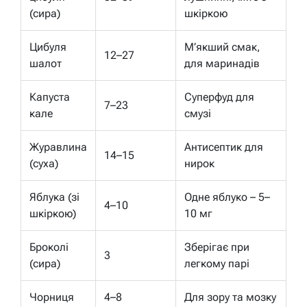
(сира)
шкіркою
Цибуля
М’якший смак,
12–27
шалот
для маринадів
Капуста
Суперфуд для
7–23
кале
смузі
Журавлина
Антисептик для
14–15
(суха)
нирок
Яблука (зі
Одне яблуко – 5–
4–10
шкіркою)
10 мг
Броколі
Зберігає при
3
(сира)
легкому парі
Чорниця
4–8
Для зору та мозку