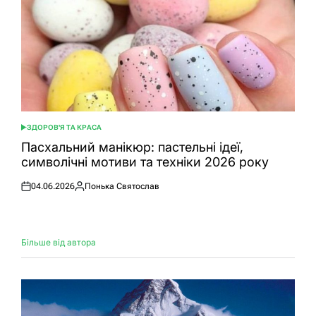
ЗДОРОВ'Я ТА КРАСА
ОПУБЛІКУВАТИ
У
Пасхальний манікюр: пастельні ідеї,
символічні мотиви та техніки 2026 року
04.06.2026
Понька Святослав
Оприлюднено
Опубліковано
Більше від автора