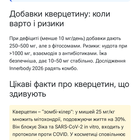
Добавки кверцетину: коли
варто і ризики
При дефіциті (менше 10 мг/день) добавки дають
250–500 мг, але з фітосомами. Ризики: нудота при
>1000 мг, взаємодія з антибіотиками. Їжа
безпечніша, дає 10–50 мг стабільно. Дослідження
Innerbody 2026 радять комбо.
Цікаві факти про кверцетин, що
здивують
Кверцетин – “зомбі-кілер”: у мишей 25 мг/кг
множить мітохондрії, подовжуючи життя на 30%.
Він блокує Зіка та SARS-CoV-2 in vitro, входить у
протоколи проти COVID. У косметиці сповільнює