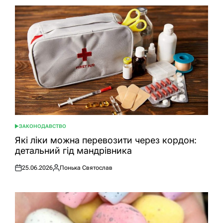
ЗАКОНОДАВСТВО
ОПУБЛІКУВАТИ
У
Які ліки можна перевозити через кордон:
детальний гід мандрівника
25.06.2026
Понька Святослав
Оприлюднено
Опубліковано