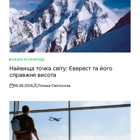
НАУКА ТА ПРИРОДА
ОПУБЛІКУВАТИ
У
Найвища точка світу: Еверест та його
справжня висота
06.08.2026
Понька Святослав
Оприлюднено
Опубліковано