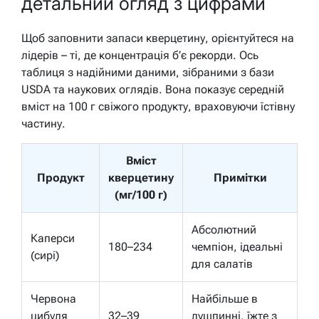
детальний огляд з цифрами
Щоб заповнити запаси кверцетину, орієнтуйтеся на
лідерів – ті, де концентрація б’є рекорди. Ось
таблиця з надійними даними, зібраними з бази
USDA та наукових оглядів. Вона показує середній
вміст на 100 г свіжого продукту, враховуючи їстівну
частину.
Вміст
Продукт
кверцетину
Примітки
(мг/100 г)
Абсолютний
Каперси
180–234
чемпіон, ідеальні
(сирі)
для салатів
Червона
Найбільше в
цибуля
32–39
лушпинні, їжте з