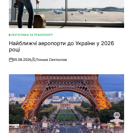
ЛОГІСТИКА ТА ТРАНСПОРТ
ОПУБЛІКУВАТИ
У
Найближчі аеропорти до України у 2026
році
05.08.2026
Понька Святослав
Оприлюднено
Опубліковано