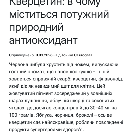
Кверцетин: в чому
міститься потужний
природний
антиоксидант
Оприлюднено
19.03.2026
від
Понька Святослав
Червона цибуля хрустить під ножем, випускаючи
гострий аромат, що наповнює кухню – і в ній
ховається справжній скарб: кверцетин, флавоноїд,
який діє як невидимий щит для клітин. Цей
жовтуватий пігмент зосереджений у зовнішніх
шарах лушпиння, яблучній шкірці та соковитих
ягодах, де досягає концентрацій до 30–40 мг на
100 грамів. Яблука, чорниця, броколі – ось де
кверцетин сяє найяскравіше, роблячи повсякденні
продукти супергероями здоров’я.