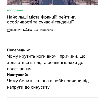
ПОДОРОЖІ
ОПУБЛІКУВАТИ
У
Найбільші міста Франції: рейтинг,
особливості та сучасні тенденції
04.08.2026
Понька Святослав
Оприлюднено
Опубліковано
Навігація
Попередній:
записів
Чому крутить ноги вночі: причини, що
ховаються в тілі, та реальні шляхи до
полегшення
Наступний:
Чому болить голова в лобі: причини від
напруги до синуситу