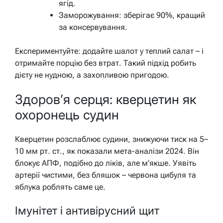
ягід.
Заморожування: зберігає 90%, кращий
за консервування.
Експериментуйте: додайте шалот у теплий салат – і
отримайте порцію без втрат. Такий підхід робить
дієту не нудною, а захопливою пригодою.
Здоров’я серця: кверцетин як
охоронець судин
Кверцетин розслаблює судини, знижуючи тиск на 5–
10 мм рт. ст., як показали мета-аналізи 2024. Він
блокує АПФ, подібно до ліків, але м’якше. Уявіть
артерії чистими, без бляшок – червона цибуля та
яблука роблять саме це.
Імунітет і антивірусний щит