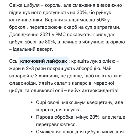
Свіжа цибуля – король, але смаження дивовижно
підвищує його доступність на 30%, бо руйнує
клітинні стінки. Варіння ж віднімає до 50% у
броколі, перетворюючи скарб на суп з втратами.
Дослідження 2021 у PMC показують: гриль для
цибулі зберігає 80%, а печиво з яблучною шкіркою
– ідеальний десерт.
Ось
ключовий лайфхак
: кришіть лук з олією –
жири в 2–3 рази покращують абсорбцію. Чай
заварюйте 3 хвилини, не довше, щоб не втратити
флавоноїди. Уявіть салат з каперсів, червоної
цибулі та оливкової олії – вибух антиоксидантів!
Сирі овочі: максимум кверцетину, але
жорсткі для шлунка.
Парова обробка: мінус 20%, але легше
перетравлюється.
Смаження: плюс для цибулі, мінус для