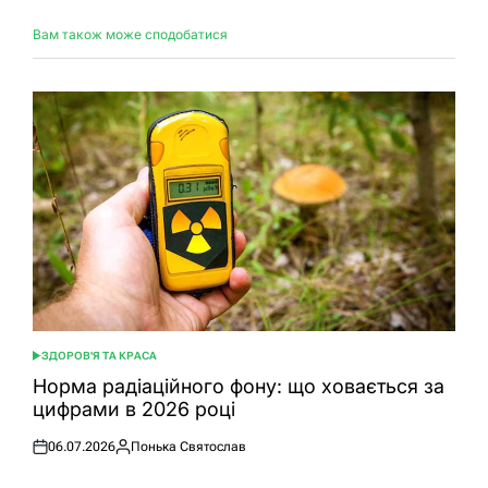
Вам також може сподобатися
ЗДОРОВ'Я ТА КРАСА
ОПУБЛІКУВАТИ
У
Норма радіаційного фону: що ховається за
цифрами в 2026 році
06.07.2026
Понька Святослав
Оприлюднено
Опубліковано