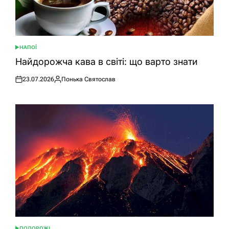
НАПОЇ
ОПУБЛІКУВАТИ
У
Найдорожча кава в світі: що варто знати
23.07.2026
Понька Святослав
Оприлюднено
Опубліковано
ПОДОРОЖІ