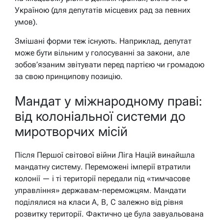
Україною (для депутатів місцевих рад за певних
умов).
Змішані форми теж існують. Наприклад, депутат
може бути вільним у голосуванні за закони, але
зобов’язаним звітувати перед партією чи громадою
за свою принципову позицію.
Мандат у міжнародному праві:
від колоніальної системи до
миротворчих місій
Після Першої світової війни Ліга Націй винайшла
мандатну систему. Переможені імперії втратили
колонії — і ті території передали під «тимчасове
управління» державам-переможцям. Мандати
поділялися на класи A, B, C залежно від рівня
розвитку території. Фактично це була завуальована