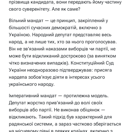
прізвища кандидата, вони передають йому частину
свого суверенітету. Але як саме?
Вільний мандат — це принцип, закріплений у
більшості сучасних демократій, включно з
Україною. Народний депутат представляє весь
народ, а не лише тих, хто за нього проголосував.
Він не зв’язаний наказами виборців чи партії, не
може бути відкликаний достроково (за винятком
чітко визначених випадків). Конституційний Суд
України неодноразово підтверджував: присяга
нардепа зобов’язує діяти в інтересах усього
українського народу.
Імперативний мандат — протилежна модель.
Депутат жорстко прив’язаний до волі своїх
виборців або партії. Не виконав обіцянок —
відкликають. Такий підхід був характерний для
радянської системи, а зараз частково зберігається
на місцевому рівні в деяких країнах, включно з