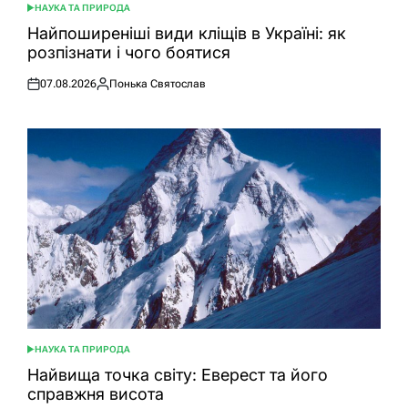
НАУКА ТА ПРИРОДА
ОПУБЛІКУВАТИ
У
Найпоширеніші види кліщів в Україні: як
розпізнати і чого боятися
07.08.2026
Понька Святослав
Оприлюднено
Опубліковано
НАУКА ТА ПРИРОДА
ОПУБЛІКУВАТИ
У
Найвища точка світу: Еверест та його
справжня висота