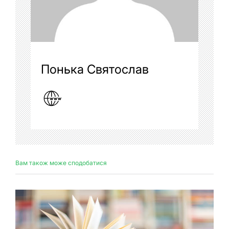
Понька Святослав
Вам також може сподобатися