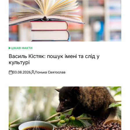
ЦІКАВІ ФАКТИ
ОПУБЛІКУВАТИ
У
Василь Кістяк: пошук імені та слід у
культурі
03.08.2026
Понька Святослав
Оприлюднено
Опубліковано