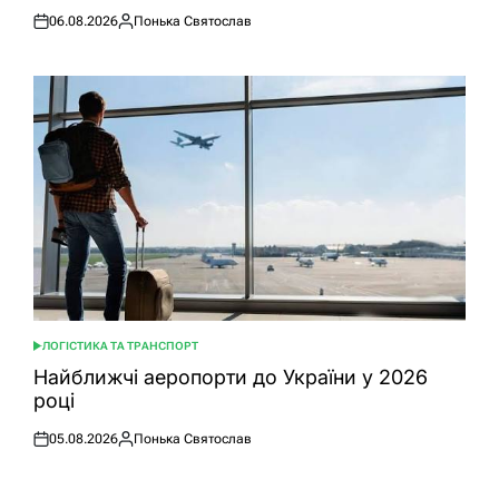
06.08.2026
Понька Святослав
Оприлюднено
Опубліковано
ЛОГІСТИКА ТА ТРАНСПОРТ
ОПУБЛІКУВАТИ
У
Найближчі аеропорти до України у 2026
році
05.08.2026
Понька Святослав
Оприлюднено
Опубліковано