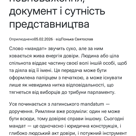
документ і сутність
представництва
Оприлюднено
05.02.2026
від
Понька Святослав
Слово «мандат» звучить сухо, але за ним
ховається жива енергія довіри. Людина або ціла
спільнота віддає частину своєї волі іншій особі, щоб
та діяла від її імені. Ця передача може бути
оформлена папірцем з печаткою, а може існувати
лише як невидима нитка відповідальності, що
тягнеться від виборців до трибуни парламенту.
Усе починається з латинського mandatum —
доручення. Римляни вже розуміли: один не може
бути всюди, тому довіряє справи іншому. Сьогодні
мандат — це одночасно і юридична конструкція, і
глибоко людський акт довіри, і потужний інструмент