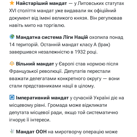
Найстаріший мандат
— у Литовських статутах
XVI століття мандат уже видавали як офіційний
документ від імені великого князя. Він регулював
навіть мито на торгівлю.
Мандатна система Ліги Націй
охопила понад
14 територій. Останній мандат класу A (Ірак)
завершився незалежністю в 1932 році.
Вільний мандат
у Європі став нормою після
Французької революції. Депутатів перестали
вважати делегатами конкретного округу — вони
стали представниками нації в цілому.
Імперативний мандат
у сучасній Україні діє на
місцевому рівні. Громада може відкликати
депутата місцевої ради, якщо той систематично
ігнорує її інтереси.
Мандат ООН
на миротворчу операцію може