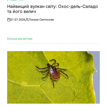
ОПУБЛІКУВАТИ
У
Найвищий вулкан світу: Охос-дель-Саладо
та його велич
21.07.2026
Понька Святослав
Оприлюднено
Опубліковано
Більше від автора