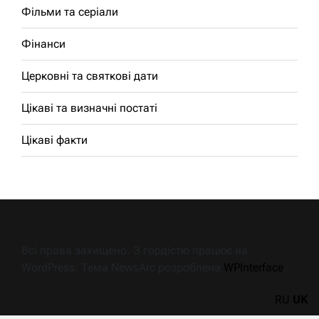
Фільми та серіали
Фінанси
Церковні та святкові дати
Цікаві та визначні постаті
Цікаві факти
Всі права захищено. З гордістю працює на
WordPress. Тема NewsArc розроблена
WPInterface
.
RU
UK