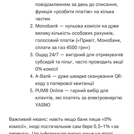
повідомленням за день до списання,
функція «розбити платіж» на кілька
частин
Мonobank — нульова комісія на дуже
велику кількість особових рахунків,
голосовий платіж («Привіт, Монобанк,
сплати за газ 4500 грн»)
Ощад 24/7 — вигідний для отримувачів
субсидій та пільг, часто проводить акції
0% комісії
A-Bank — дуже швидке сканування QR-
коду з паперової квитанції
PUMB Online — гарний вибір для
клієнтів, які платять за електроенергію
YASNO
Важливий нюанс: навіть якщо банк пише «0%
комісії», іноді постачальник сам бере 0,5–1% «за
переказ». Цю інформацію видно лише на етапі