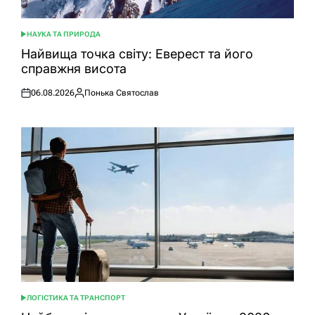
НАУКА ТА ПРИРОДА
ОПУБЛІКУВАТИ
У
Найвища точка світу: Еверест та його
справжня висота
06.08.2026
Понька Святослав
Оприлюднено
Опубліковано
ЛОГІСТИКА ТА ТРАНСПОРТ
ОПУБЛІКУВАТИ
У