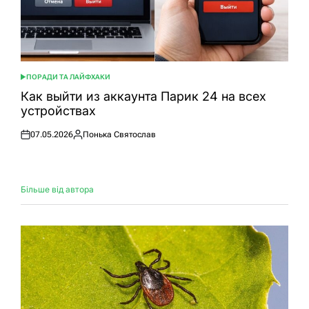
ПОРАДИ ТА ЛАЙФХАКИ
ОПУБЛІКУВАТИ
У
Как выйти из аккаунта Парик 24 на всех
устройствах
07.05.2026
Понька Святослав
Оприлюднено
Опубліковано
Більше від автора