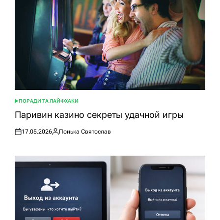
ПОРАДИ ТА ЛАЙФХАКИ
ОПУБЛІКУВАТИ
У
Паривин казино секреты удачной игры
17.05.2026
Понька Святослав
Оприлюднено
Опубліковано