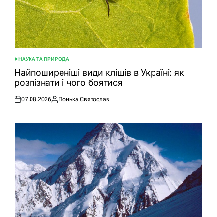
НАУКА ТА ПРИРОДА
ОПУБЛІКУВАТИ
У
Найпоширеніші види кліщів в Україні: як
розпізнати і чого боятися
07.08.2026
Понька Святослав
Оприлюднено
Опубліковано