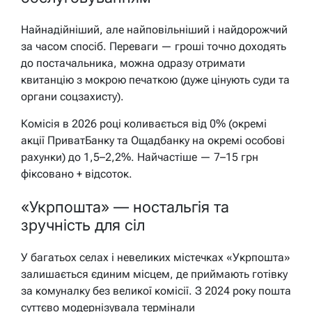
Найнадійніший, але найповільніший і найдорожчий
за часом спосіб. Переваги — гроші точно доходять
до постачальника, можна одразу отримати
квитанцію з мокрою печаткою (дуже цінують суди та
органи соцзахисту).
Комісія в 2026 році коливається від 0% (окремі
акції ПриватБанку та Ощадбанку на окремі особові
рахунки) до 1,5–2,2%. Найчастіше — 7–15 грн
фіксовано + відсоток.
«Укрпошта» — ностальгія та
зручність для сіл
У багатьох селах і невеликих містечках «Укрпошта»
залишається єдиним місцем, де приймають готівку
за комуналку без великої комісії. З 2024 року пошта
суттєво модернізувала термінали