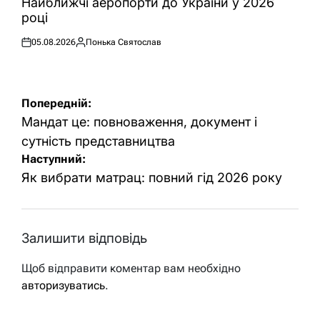
Найближчі аеропорти до України у 2026
році
05.08.2026
Понька Святослав
Оприлюднено
Опубліковано
Навігація
Попередній:
записів
Мандат це: повноваження, документ і
сутність представництва
Наступний:
Як вибрати матрац: повний гід 2026 року
Залишити відповідь
Щоб відправити коментар вам необхідно
авторизуватись
.