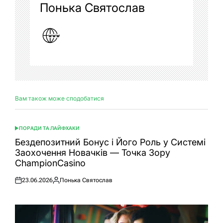
Понька Святослав
Вам також може сподобатися
ПОРАДИ ТА ЛАЙФХАКИ
ОПУБЛІКУВАТИ
У
Бездепозитний Бонус і Його Роль у Системі
Заохочення Новачків — Точка Зору
ChampionCasino
23.06.2026
Понька Святослав
Оприлюднено
Опубліковано