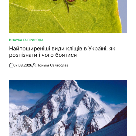
НАУКА ТА ПРИРОДА
ОПУБЛІКУВАТИ
У
Найпоширеніші види кліщів в Україні: як
розпізнати і чого боятися
07.08.2026
Понька Святослав
Оприлюднено
Опубліковано