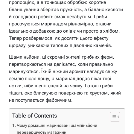
пропорціях, а в тонкощах обробки: коротке
бланшування зберігає пружність, а баланс кислоти
й солодкості робить смак незабутнім. Гриби
просочуються маринадом рівномірно, стаючи
ідеальною добавкою до олів’є чи просто з хлібом.
Тепер розберемося, як досягти цього ефекту
щоразу, уникаючи типових підводних каменів.
Шампіньйони, ці скромні жителі грибних ферм,
перетворюються на делікатес, коли правильно
маринуються. Їхній ніжний аромат нагадує свіжу
землю після дощу, а маринад додає пікантної
нотки, ніби шепіт спецій на язику. Готові гриби
тішать око блискучою поверхнею та хрустом, який
не поступається фабричним.
Table of Contents
Чому домашні мариновані шампіньйони
перевершують магазинні