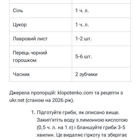
Сіль
1 ч. л.
Цукор
1 ч. л.
Лавровий лист
1-2 шт.
Перець чорний
5-6 шт.
горошком
Часник
2 зубчики
Джерела пропорцій: klopotenko.com та рецепти з
ukr.net (станом на 2026 рік).
Підготуйте гриби, як описано вище.
Закип’ятіть воду з лимонною кислотою
(0,5 ч. л. на 1 л) і бланшуйте гриби 3-5
хвилин. Це видаляє гіркоту та зберігає