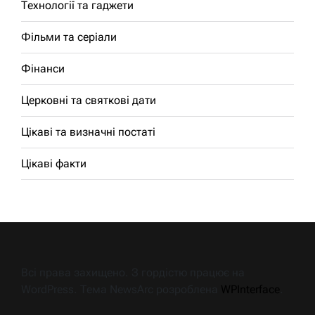
Технології та гаджети
Фільми та серіали
Фінанси
Церковні та святкові дати
Цікаві та визначні постаті
Цікаві факти
Всі права захищено. З гордістю працює на
WordPress. Тема NewsArc розроблена
WPInterface
.