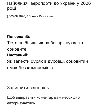
У
Найближчі аеропорти до України у 2026
році
05.08.2026
Понька Святослав
Оприлюднено
Опубліковано
Навігація
Попередній:
записів
Тісто на біляші як на базарі: пухке та
соковите
Наступний:
Як запекти буряк в духовці: соковитий
смак без компромісів
Залишити відповідь
Щоб відправити коментар вам необхідно
авторизуватись
.