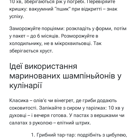
10 хв, зберігаються рік у погребі. Перевіряйте
кришку: вакуумний “пшик” при відкритті – знак
успіху.
Заморожуйте порціями: розкладіть у форми, потім
у пакет – до 6 місяців. Розморожуйте в
холодильнику, не в мікрохвильовці. Так
зберігається хруст.
Ідеї використання
маринованих шампіньйонів у
кулінарії
Класика – олів’є чи вінегрет, де гриби додають
соковитості. Запікайте з сиром у тарілках: 10 хв у
духовці – і вечеря готова. У пастах з вершками чи
салатах з руколою – елітний штрих.
Грибний тар-тар: подрібніть з цибулею,