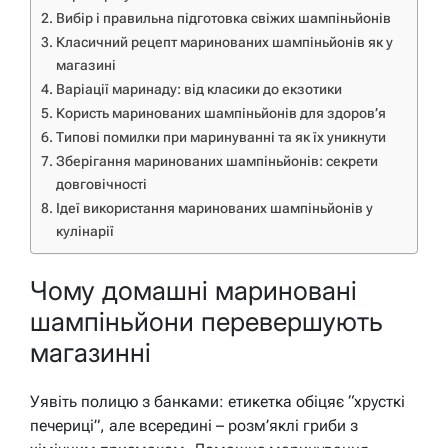
Вибір і правильна підготовка свіжих шампіньйонів
Класичний рецепт маринованих шампіньйонів як у
магазині
Варіації маринаду: від класики до екзотики
Користь маринованих шампіньйонів для здоров’я
Типові помилки при маринуванні та як їх уникнути
Зберігання маринованих шампіньйонів: секрети
довговічності
Ідеї використання маринованих шампіньйонів у
кулінарії
Чому домашні мариновані
шампіньйони перевершують
магазинні
Уявіть полицю з банками: етикетка обіцяє “хрусткі
печериці”, але всередині – розм’яклі гриби з