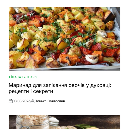
ЇЖА ТА КУЛІНАРІЯ
ОПУБЛІКУВАТИ
У
Маринад для запікання овочів у духовці:
рецепти і секрети
03.08.2026
Понька Святослав
Оприлюднено
Опубліковано