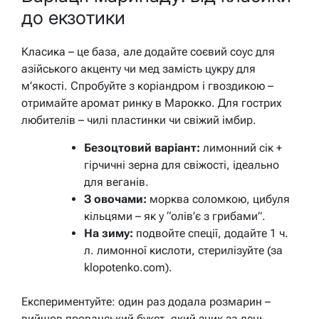
до екзотики
Класика – це база, але додайте соєвий соус для
азійського акценту чи мед замість цукру для
м’якості. Спробуйте з коріандром і гвоздикою –
отримайте аромат ринку в Марокко. Для гострих
любителів – чилі пластинки чи свіжий імбир.
Безоцтовий варіант:
лимонний сік +
гірчичні зерна для свіжості, ідеально
для веганів.
З овочами:
морква соломкою, цибуля
кільцями – як у “олів’є з грибами”.
На зиму:
подвойте спеції, додайте 1 ч.
л. лимонної кислоти, стерилізуйте (за
klopotenko.com).
Експериментуйте: один раз додала розмарин –
вийшов прованський букет, який зник за день.