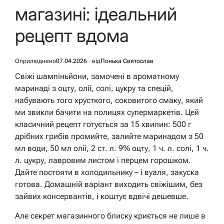
магазині: ідеальний
рецепт вдома
Оприлюднено
07.04.2026
від
Понька Святослав
Свіжі шампіньйони, замочені в ароматному
маринаді з оцту, олії, солі, цукру та спецій,
набувають того хрусткого, соковитого смаку, який
ми звикли бачити на полицях супермаркетів. Цей
класичний рецепт готується за 15 хвилин: 500 г
дрібних грибів промийте, залийте маринадом з 50
мл води, 50 мл олії, 2 ст. л. 9% оцту, 1 ч. л. солі, 1 ч.
л. цукру, лавровим листом і перцем горошком.
Дайте постояти в холодильнику – і вуаля, закуска
готова. Домашній варіант виходить свіжішим, без
зайвих консервантів, і коштує вдвічі дешевше.
Але секрет магазинного блиску криється не лише в