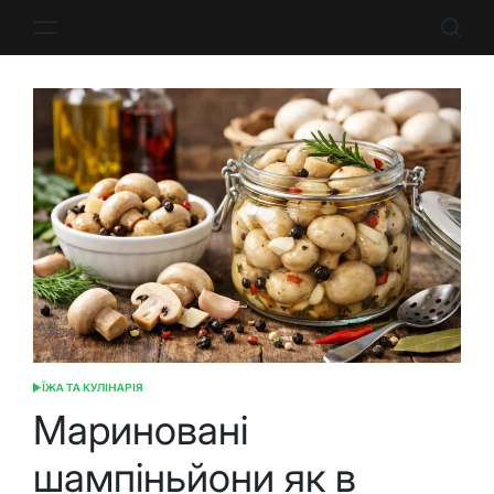
Перейти
до
вмісту
ЇЖА ТА КУЛІНАРІЯ
ОПУБЛІКУВАТИ
У
Мариновані
шампіньйони як в