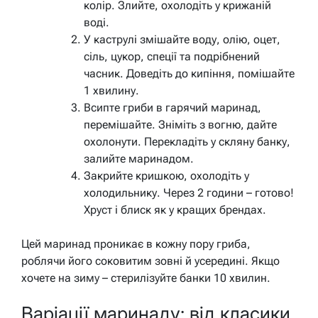
колір. Злийте, охолодіть у крижаній
воді.
У каструлі змішайте воду, олію, оцет,
сіль, цукор, спеції та подрібнений
часник. Доведіть до кипіння, помішайте
1 хвилину.
Всипте гриби в гарячий маринад,
перемішайте. Зніміть з вогню, дайте
охолонути. Перекладіть у скляну банку,
залийте маринадом.
Закрийте кришкою, охолодіть у
холодильнику. Через 2 години – готово!
Хруст і блиск як у кращих брендах.
Цей маринад проникає в кожну пору гриба,
роблячи його соковитим зовні й усередині. Якщо
хочете на зиму – стерилізуйте банки 10 хвилин.
Варіації маринаду: від класики