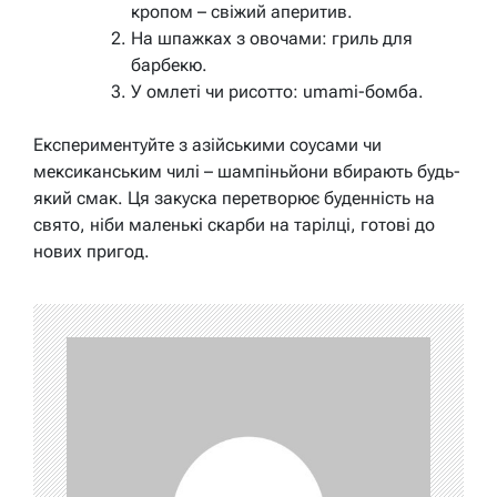
кропом – свіжий аперитив.
На шпажках з овочами: гриль для
барбекю.
У омлеті чи рисотто: umami-бомба.
Експериментуйте з азійськими соусами чи
мексиканським чилі – шампіньйони вбирають будь-
який смак. Ця закуска перетворює буденність на
свято, ніби маленькі скарби на тарілці, готові до
нових пригод.