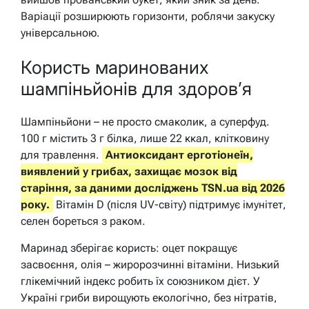
Варіації розширюють горизонти, роблячи закуску
універсальною.
Користь маринованих
шампіньйонів для здоров’я
Шампіньйони – не просто смаколик, а суперфуд.
100 г містить 3 г білка, лише 22 ккал, клітковину
для травлення.
Антиоксидант ерготіонеїн,
виявлений у грибах, захищає мозок від
старіння, за даними досліджень TSN.ua від 2026
року.
Вітамін D (після UV-світу) підтримує імунітет,
селен бореться з раком.
Маринад зберігає користь: оцет покращує
засвоєння, олія – жиророзчинні вітаміни. Низький
глікемічний індекс робить їх союзником дієт. У
Україні гриби вирощують екологічно, без нітратів,