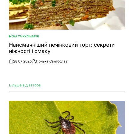
ЇЖА ТА КУЛІНАРІЯ
ОПУБЛІКУВАТИ
У
Найсмачніший печінковий торт: секрети
ніжності і смаку
28.07.2026
Понька Святослав
Оприлюднено
Опубліковано
Більше від автора