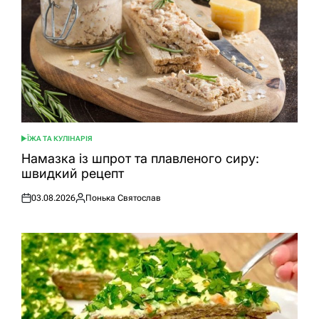
ЇЖА ТА КУЛІНАРІЯ
ОПУБЛІКУВАТИ
У
Намазка із шпрот та плавленого сиру:
швидкий рецепт
03.08.2026
Понька Святослав
Оприлюднено
Опубліковано