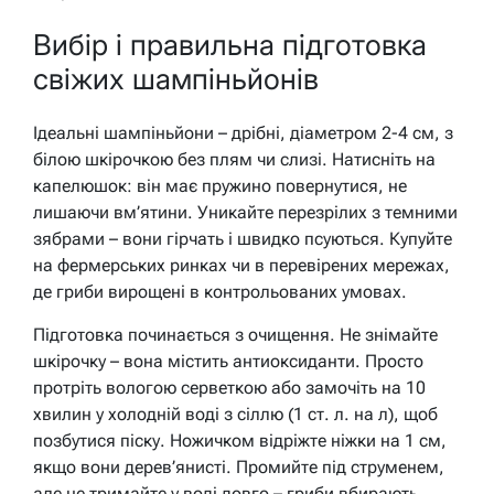
Вибір і правильна підготовка
свіжих шампіньйонів
Ідеальні шампіньйони – дрібні, діаметром 2-4 см, з
білою шкірочкою без плям чи слизі. Натисніть на
капелюшок: він має пружино повернутися, не
лишаючи вм’ятини. Уникайте перезрілих з темними
зябрами – вони гірчать і швидко псуються. Купуйте
на фермерських ринках чи в перевірених мережах,
де гриби вирощені в контрольованих умовах.
Підготовка починається з очищення. Не знімайте
шкірочку – вона містить антиоксиданти. Просто
протріть вологою серветкою або замочіть на 10
хвилин у холодній воді з сіллю (1 ст. л. на л), щоб
позбутися піску. Ножичком відріжте ніжки на 1 см,
якщо вони дерев’янисті. Промийте під струменем,
але не тримайте у воді довго – гриби вбирають