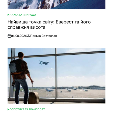
НАУКА ТА ПРИРОДА
ОПУБЛІКУВАТИ
У
Найвища точка світу: Еверест та його
справжня висота
06.08.2026
Понька Святослав
Оприлюднено
Опубліковано
ЛОГІСТИКА ТА ТРАНСПОРТ
ОПУБЛІКУВАТИ