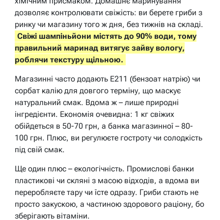
хімічним присмаком. Домашнє маринування
дозволяє контролювати свіжість: ви берете гриби з
ринку чи магазину того ж дня, без тижнів на складі.
Свіжі шампіньйони містять до 90% води, тому
правильний маринад витягує зайву вологу,
роблячи текстуру щільною.
Магазинні часто додають E211 (бензоат натрію) чи
сорбат калію для довгого терміну, що маскує
натуральний смак. Вдома ж – лише природні
інгредієнти. Економія очевидна: 1 кг свіжих
обійдеться в 50-70 грн, а банка магазинної – 80-
100 грн. Плюс, ви регулюєте гостроту чи солодкість
під свій смак.
Ще один плюс – екологічність. Промислові банки
пластикові чи скляні з масою відходів, а вдома ви
переробляєте тару чи їсте одразу. Гриби стають не
просто закускою, а частиною здорового раціону, бо
зберігають вітаміни.