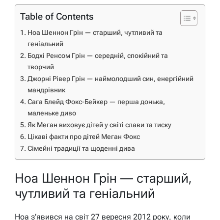
Table of Contents
Ноа Шеннон Грін — старший, чутливий та
геніальний
Бодхі Ренсом Грін — середній, спокійний та
творчий
Джорні Рівер Грін — наймолодший син, енергійний
мандрівник
Сага Блейд Фокс-Бейкер — перша донька,
маленьке диво
Як Меган виховує дітей у світі слави та тиску
Цікаві факти про дітей Меган Фокс
Сімейні традиції та щоденні дива
Ноа Шеннон Грін — старший,
чутливий та геніальний
Ноа з’явився на світ 27 вересня 2012 року, коли