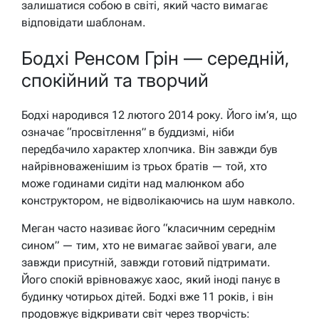
залишатися собою в світі, який часто вимагає
відповідати шаблонам.
Бодхі Ренсом Грін — середній,
спокійний та творчий
Бодхі народився 12 лютого 2014 року. Його ім’я, що
означає “просвітлення” в буддизмі, ніби
передбачило характер хлопчика. Він завжди був
найрівноваженішим із трьох братів — той, хто
може годинами сидіти над малюнком або
конструктором, не відволікаючись на шум навколо.
Меган часто називає його “класичним середнім
сином” — тим, хто не вимагає зайвої уваги, але
завжди присутній, завжди готовий підтримати.
Його спокій врівноважує хаос, який іноді панує в
будинку чотирьох дітей. Бодхі вже 11 років, і він
продовжує відкривати світ через творчість: