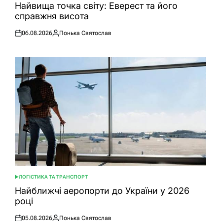
У
Найвища точка світу: Еверест та його
справжня висота
06.08.2026
Понька Святослав
Оприлюднено
Опубліковано
ЛОГІСТИКА ТА ТРАНСПОРТ
ОПУБЛІКУВАТИ
У
Найближчі аеропорти до України у 2026
році
05.08.2026
Понька Святослав