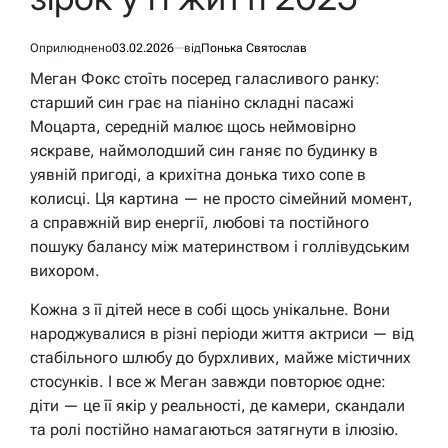
Оприлюднено
03.02.2026
від
Понька Святослав
Меган Фокс стоїть посеред галасливого ранку:
старший син грає на піаніно складні пасажі
Моцарта, середній малює щось неймовірно
яскраве, наймолодший син ганяє по будинку в
уявній пригоді, а крихітна донька тихо сопе в
колисці. Ця картина — не просто сімейний момент,
а справжній вир енергії, любові та постійного
пошуку балансу між материнством і голлівудським
вихором.
Кожна з її дітей несе в собі щось унікальне. Вони
народжувалися в різні періоди життя актриси — від
стабільного шлюбу до бурхливих, майже містичних
стосунків. І все ж Меган завжди повторює одне:
діти — це її якір у реальності, де камери, скандали
та ролі постійно намагаються затягнути в ілюзію.