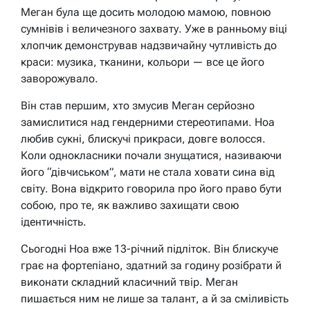
Меган була ще досить молодою мамою, повною
сумнівів і величезного захвату. Уже в ранньому віці
хлопчик демонстрував надзвичайну чутливість до
краси: музика, тканини, кольори — все це його
заворожувало.
Він став першим, хто змусив Меган серйозно
замислитися над гендерними стереотипами. Ноа
любив сукні, блискучі прикраси, довге волосся.
Коли однокласники почали знущатися, називаючи
його “дівчиськом”, мати не стала ховати сина від
світу. Вона відкрито говорила про його право бути
собою, про те, як важливо захищати свою
ідентичність.
Сьогодні Ноа вже 13-річний підліток. Він блискуче
грає на фортепіано, здатний за годину розібрати й
виконати складний класичний твір. Меган
пишається ним не лише за талант, а й за сміливість