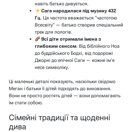
навіть батько дивується.
Сага народилася під музику 432
Гц
. Ця частота вважається “частотою
Всесвіту” — батько створив спеціальний
трек для пологів.
Всі діти отримали імена з
глибоким сенсом
. Від біблійного Ноа
до буддійського Бодхі, від подорожі
Джорні до епічної Саги — кожне ім’я
несе символіку.
Ці маленькі деталі показують, наскільки свідомо
Меган і батьки її дітей підходять до виховання.
Вони не просто ростять дітей — вони допомагають
їм стати собою.
Сімейні традиції та щоденні
дива