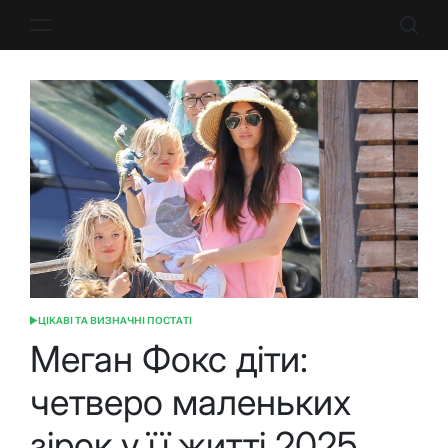
Перейти
до
вмісту
ЦІКАВІ ТА ВИЗНАЧНІ ПОСТАТІ
ОПУБЛІКУВАТИ
У
Меган Фокс діти:
четверо маленьких
зірок у її житті 2025