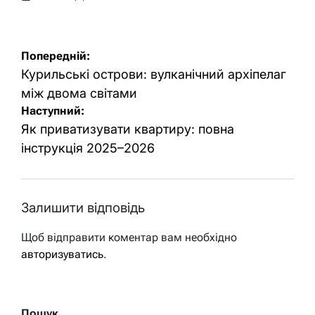
Оприлюднено
Опубліковано
Навігація
Попередній:
записів
Курильські острови: вулканічний архіпелаг
між двома світами
Наступний:
Як приватизувати квартиру: повна
інструкція 2025–2026
Залишити відповідь
Щоб відправити коментар вам необхідно
авторизуватись
.
Пошук