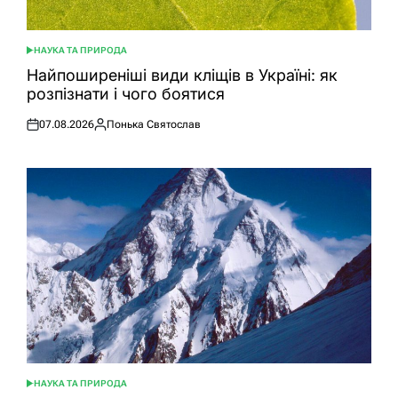
НАУКА ТА ПРИРОДА
ОПУБЛІКУВАТИ
У
Найпоширеніші види кліщів в Україні: як
розпізнати і чого боятися
07.08.2026
Понька Святослав
Оприлюднено
Опубліковано
НАУКА ТА ПРИРОДА
ОПУБЛІКУВАТИ