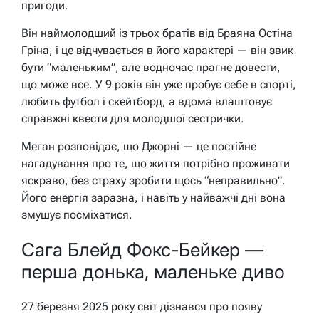
пригоди.
Він наймолодший із трьох братів від Браяна Остіна
Гріна, і це відчувається в його характері — він звик
бути “маленьким”, але водночас прагне довести,
що може все. У 9 років він уже пробує себе в спорті,
любить футбол і скейтборд, а вдома влаштовує
справжні квести для молодшої сестрички.
Меган розповідає, що Джорні — це постійне
нагадування про те, що життя потрібно проживати
яскраво, без страху зробити щось “неправильно”.
Його енергія заразна, і навіть у найважчі дні вона
змушує посміхатися.
Сага Блейд Фокс-Бейкер —
перша донька, маленьке диво
27 березня 2025 року світ дізнався про появу