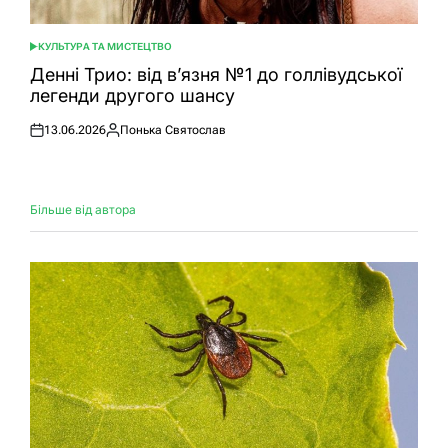
КУЛЬТУРА ТА МИСТЕЦТВО
ОПУБЛІКУВАТИ
У
Денні Трио: від в’язня №1 до голлівудської
легенди другого шансу
13.06.2026
Понька Святослав
Оприлюднено
Опубліковано
Більше від автора