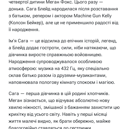
четвертої дитини Меган Фокс. Цього разу —
донька. Сага Блейд народилася після розставання
з батьком, репером і актором Machine Gun Kelly
(Колсон Бейкер), але це не применшило радості від
її народження.
Ім’я Сага — це відсилка до епічних історій, легенд,
а Блейд додає гостроти, сили, ніби натякаючи, що
дівчинка виросте справжньою войовницею.
Народження супроводжувалося особливою
атмосферою: музика на 432 Гц, яку спеціально
склав батько разом із друзями-музикантами,
наповнювала пологову кімнату спокоєм і магією.
Сага — перша дівчинка в цій родині хлопчиків.
Меган зізнається, що відчуває абсолютно нову
хвилю ніжності, змішаної з бажанням захистити цю
крихітку від усього світу. Навіть у перші місяці
життя малечі видно, як брати обережно, майже
благоговійно ставляться до сестрички.