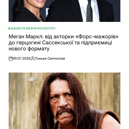
ЦІКАВІ ТА ВИЗНАЧНІ ПОСТАТІ
ОПУБЛІКУВАТИ
У
Меган Маркл: від акторки «Форс-мажорів»
до герцогині Сассекської та підприємиці
нового формату
09.07.2026
Понька Святослав
Оприлюднено
Опубліковано