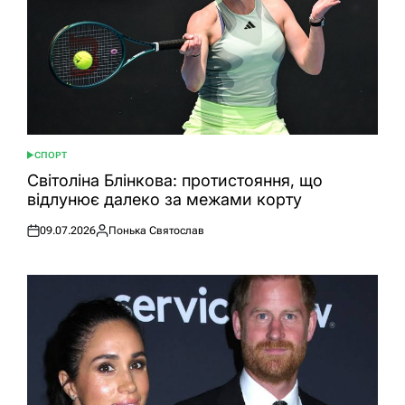
СПОРТ
ОПУБЛІКУВАТИ
У
Світоліна Блінкова: протистояння, що
відлунює далеко за межами корту
09.07.2026
Понька Святослав
Оприлюднено
Опубліковано