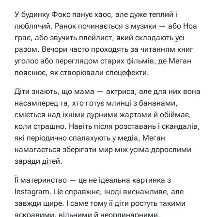
У будинку Фокс панує хаос, але дуже теплий і
люблячий. Ранок починається з музики — або Ноа
грає, або звучить плейлист, який складають усі
разом. Вечори часто проходять за читанням книг
уголос або переглядом старих фільмів, де Меган
пояснює, як створювали спецефекти.
Діти знають, що мама — актриса, але для них вона
насамперед та, хто готує млинці з бананами,
сміється над їхніми дурними жартами й обіймає,
коли страшно. Навіть після розставань і скандалів,
які періодично спалахують у медіа, Меган
намагається зберігати мир між усіма дорослими
заради дітей.
Її материнство — це не ідеальна картинка з
Instagram. Це справжнє, іноді виснажливе, але
завжди щире. І саме тому її діти ростуть такими
яскравими, вільними й неординарними.