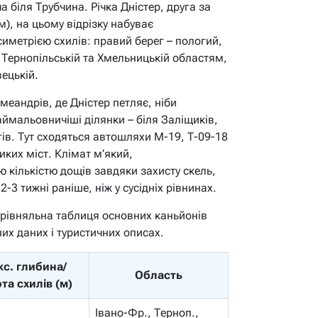
а біля Трубчина. Річка Дністер, друга за
), на цьому відрізку набуває
иметрією схилів: правий берег – пологий,
ь Тернопільській та Хмельницькій областям,
вецькій.
еандрів, де Дністер петляє, ніби
ймальовничіші ділянки – біля Заліщиків,
гів. Тут сходяться автошляхи М-19, Т-09-18
иких міст. Клімат м’який,
ю кількістю дощів завдяки захисту скель,
2-3 тижні раніше, ніж у сусідніх рівнинах.
рівняльна таблиця основних каньйонів
них даних і туристичних описах.
с. глибина/
Область
та схилів (м)
Івано-Фр., Терноп.,