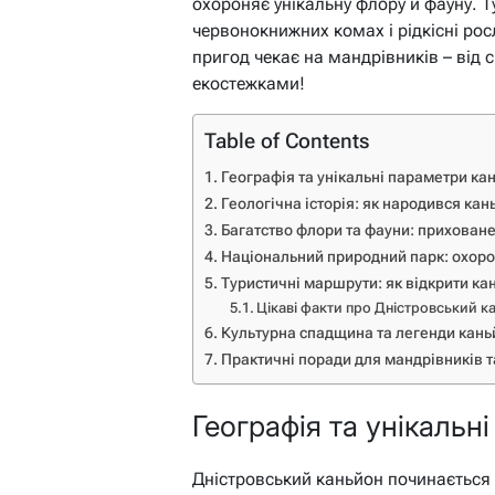
охороняє унікальну флору й фауну. Т
червонокнижних комах і рідкісні росл
пригод чекає на мандрівників – від
екостежками!
Table of Contents
Географія та унікальні параметри ка
Геологічна історія: як народився кан
Багатство флори та фауни: приховане
Національний природний парк: охоро
Туристичні маршрути: як відкрити ка
Цікаві факти про Дністровський к
Культурна спадщина та легенди кань
Практичні поради для мандрівників т
Географія та унікальн
Дністровський каньйон починається 