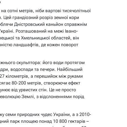
в
на сотні метрів, ніби вартові тисячолітньої
ки. Цей грандіозний розріз земної кори
облячи Дністровський каньйон справжнім
Україні. Розташований на межі Івано-
вецької та Хмельницької областей, він
ністю ландшафтів, де кожен поворот
вжнього скульптора: його води протягом
ндри, водоспади та печери. Найбільший
 27 кілометрів, а перешийок між руками
 сягає 80-200 метрів, створюючи ефект
унює від урвистих стін. Це не просто
 еволюцію Землі, з відслоненнями порід
ку семи природних чудес України, а з 2010-
дний парк площею понад 10 800 гектарів –