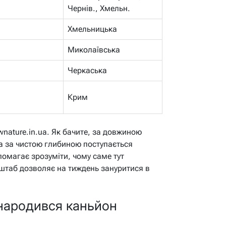
Чернів., Хмельн.
Хмельницька
Миколаївська
Черкаська
Крим
wnature.in.ua. Як бачите, за довжиною
а за чистою глибиною поступається
омагає зрозуміти, чому саме тут
сштаб дозволяє на тиждень зануритися в
к народився каньйон