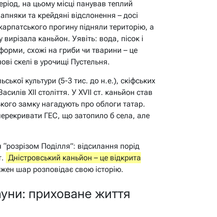
еріод, на цьому місці панував теплий
вапняки та крейдяні відслонення – досі
дкарпатського прогину підняли територію, а
вирізала каньйон. Уявіть: вода, пісок і
форми, схожі на гриби чи тварини – це
ві скелі в урочищі Пустельня.
ської культури (5-3 тис. до н.е.), скіфських
асилів XII століття. У XVII ст. каньйон став
кого замку нагадують про облоги татар.
 перекривати ГЕС, що затопило б села, але
 “розрізом Поділля”: відсилання порід
т.
Дністровський каньйон – це відкрита
кожен шар розповідає свою історію.
ауни: приховане життя