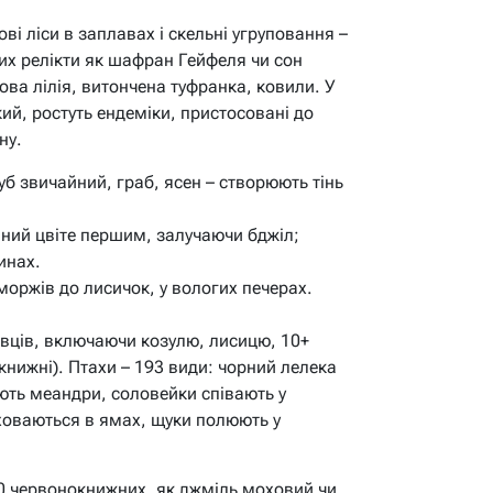
ві ліси в заплавах і скельні угруповання –
ких релікти як шафран Гейфеля чи сон
ова лілія, витончена туфранка, ковили. У
ий, ростуть ендеміки, пристосовані до
ну.
уб звичайний, граб, ясен – створюють тінь
ний цвіте першим, залучаючи бджіл;
инах.
сморжів до лисичок, у вологих печерах.
вців, включаючи козулю, лисицю, 10+
окнижні). Птахи – 193 види: чорний лелека
юють меандри, соловейки співають у
 ховаються в ямах, щуки полюють у
0 червонокнижних, як джміль моховий чи