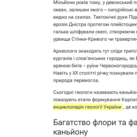
Мільйони років тому, у девонський п
океан, залишки якого – силурійські 
видно на схилах. Тектонічні рухи Пі
ерозія Дністра протягом плейстоцену 
галька шліфували скелі, створюючи 
урвища Стінки-Кривого чи травертино
Археологи знаходять тут сліди трипіль
курганів і слов’янських городищ, як В
ареною битв – руїни Червоногородсь
Навіть у XX столітті річку планували
природа перемогла.
Сьогодні геологи називають каньйон
показують етапи формування Карпа
енциклопедія геології України
, де 
Багатство флори та ф
каньйону