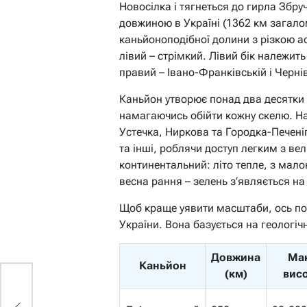
Новосілка і тягнеться до гирла Збруч
довжиною в Україні (1362 км загалом
каньйоноподібної долини з різкою ас
лівий – стрімкий. Лівий бік належит
правий – Івано-Франківській і Черні
Каньйон утворює понад два десятки м
намагаючись обійти кожну скелю. На
Устечка, Ниркова та Городка-Печені
та інші, роблячи доступ легким з вел
континентальний: літо тепле, з мало
весна рання – зелень з’являється на 
Щоб краще уявити масштаби, ось по
України. Вона базується на геологіч
Довжина
Мак
Каньйон
(км)
висо