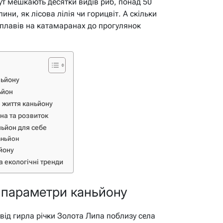
ут мешкають десятки видів риб, понад 50
ини, як лісова лілія чи горицвіт. А скільки
 сплавів на катамаранах до прогулянок
ньйону
ьйон
 життя каньйону
на та розвиток
ньйон для себе
аньйон
йону
а екологічні тренди
і параметри каньйону
від гирла річки Золота Липа поблизу села