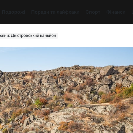
Подорожі
Поради та лайфхаки
Спорт
Фінанси
аїни: Дністровський каньйон