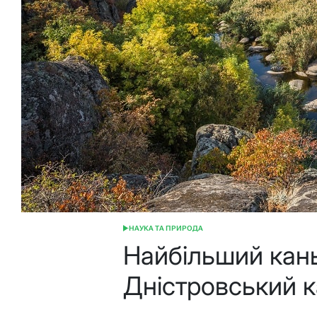
НАУКА ТА ПРИРОДА
ОПУБЛІКУВАТИ
У
Найбільший кань
Дністровський 