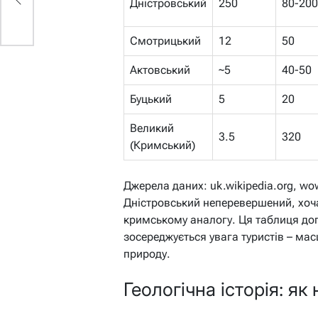
Дністровський
250
80-200
Смотрицький
12
50
Актовський
~5
40-50
Буцький
5
20
Великий
3.5
320
(Кримський)
Джерела даних: uk.wikipedia.org, wo
Дністровський неперевершений, хоч
кримському аналогу. Ця таблиця доп
зосереджується увага туристів – ма
природу.
Геологічна історія: я