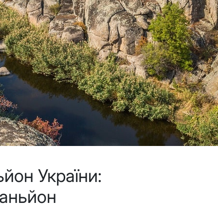
йон України:
каньйон