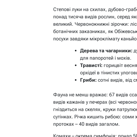
Степові луки на схилах, дубово-грабо
понад тисяча видів рослин, серед я
великий. Червонокнижні зірочки: ліс
ботанічних заказниках, як Обіжевськ
посухи завдяки мікроклімату каньйо
Дерева та чагарники:
д
для папоротей і мохів.
Трависті:
горицвіт весня
орхідеї в тінистих улогов
Гриби:
сотні видів, від 
Фауна не менш вражає: 67 видів сса
видів кажанів у печерах (всі червон
гніздиться на скелях, круки патрул
сутінках. Річка кишить рибою: соми
протоках – 40 видів загалом.
Комахи – окрема симфонія: понад 5