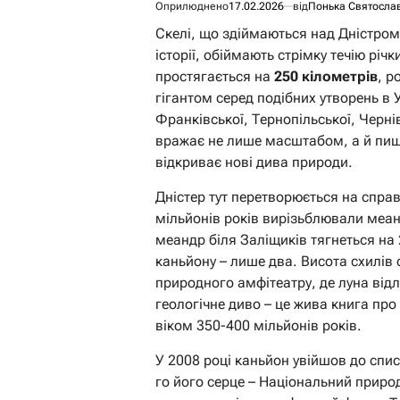
Оприлюднено
17.02.2026
від
Понька Святосла
Скелі, що здіймаються над Дністром 
історії, обіймають стрімку течію річ
простягається на
250 кілометрів
, р
гігантом серед подібних утворень в 
Франківської, Тернопільської, Черні
вражає не лише масштабом, а й пиш
відкриває нові дива природи.
Дністер тут перетворюється на спра
мільйонів років вирізьблювали меа
меандр біля Заліщиків тягнеться на
каньйону – лише два. Висота схилів
природного амфітеатру, де луна відл
геологічне диво – це жива книга про
віком 350-400 мільйонів років.
У 2008 році каньйон увійшов до спис
го його серце – Національний приро