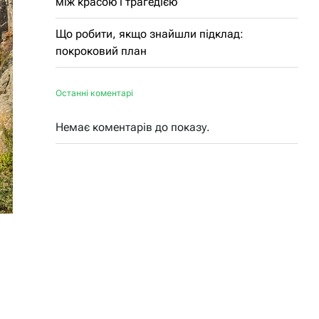
між красою і трагедією
Що робити, якщо знайшли підклад:
покроковий план
Останні коментарі
Немає коментарів до показу.