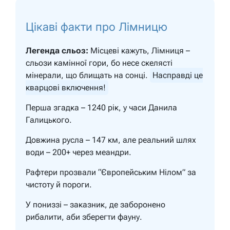
Цікаві факти про Лімницю
Легенда сльоз:
Місцеві кажуть, Лімниця –
сльози камінної гори, бо несе скелясті
мінерали, що блищать на сонці.
Насправді це
кварцові включення!
Перша згадка – 1240 рік, у часи Данила
Галицького.
Довжина русла – 147 км, але реальний шлях
води – 200+ через меандри.
Рафтери прозвали “Європейським Нілом” за
чистоту й пороги.
У пониззі – заказник, де заборонено
рибалити, аби зберегти фауну.