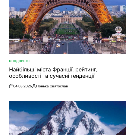
ПОДОРОЖІ
ОПУБЛІКУВАТИ
У
Найбільші міста Франції: рейтинг,
особливості та сучасні тенденції
04.08.2026
Понька Святослав
Оприлюднено
Опубліковано