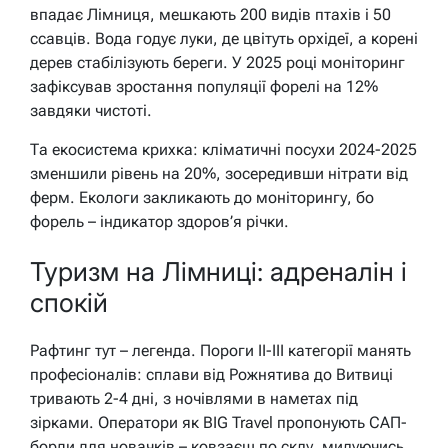
впадає Лімниця, мешкають 200 видів птахів і 50
ссавців. Вода годує луки, де цвітуть орхідеї, а корені
дерев стабілізують береги. У 2025 році моніторинг
зафіксував зростання популяції форелі на 12%
завдяки чистоті.
Та екосистема крихка: кліматичні посухи 2024-2025
зменшили рівень на 20%, зосередивши нітрати від
ферм. Екологи закликають до моніторингу, бо
форель – індикатор здоров’я річки.
Туризм на Лімниці: адреналін і
спокій
Рафтинг тут – легенда. Пороги II-III категорії манять
професіоналів: сплави від Рожнятива до Витвиці
тривають 2-4 дні, з ночівлями в наметах під
зірками. Оператори як BIG Travel пропонують САП-
борди для новачків – ковзаєш по склу, милуючись