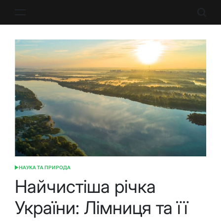
Перейти
до
вмісту
НАУКА ТА ПРИРОДА
ОПУБЛІКУВАТИ
У
Найчистіша річка
України: Лімниця та її