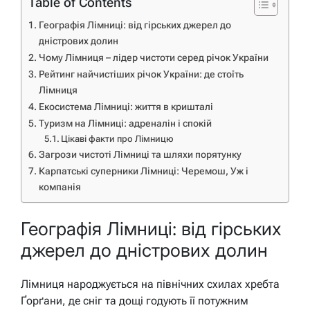
Table of Contents
Географія Лімниці: від гірських джерел до
дністрових долин
Чому Лімниця – лідер чистоти серед річок України
Рейтинг найчистіших річок України: де стоїть
Лімниця
Екосистема Лімниці: життя в кришталі
Туризм на Лімниці: адреналін і спокій
Цікаві факти про Лімницю
Загрози чистоті Лімниці та шляхи порятунку
Карпатські суперники Лімниці: Черемош, Уж і
компанія
Географія Лімниці: від гірських
джерел до дністрових долин
Лімниця народжується на північних схилах хребта
Ґорґани, де сніг та дощі годують її потужним