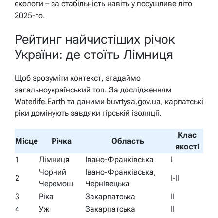
екологи – за стабільність навіть у посушливе літо
2025-го.
Рейтинг найчистіших річок
України: де стоїть Лімниця
Щоб зрозуміти контекст, згадаймо
загальноукраїнський топ. За дослідженням
Waterlife.Earth та даними buvrtysa.gov.ua, карпатські
ріки домінують завдяки гірській ізоляції.
Клас
Місце
Річка
Область
якості
1
Лімниця
Івано-Франківська
I
Чорний
Івано-Франківська,
2
I-II
Черемош
Чернівецька
3
Ріка
Закарпатська
II
4
Уж
Закарпатська
II