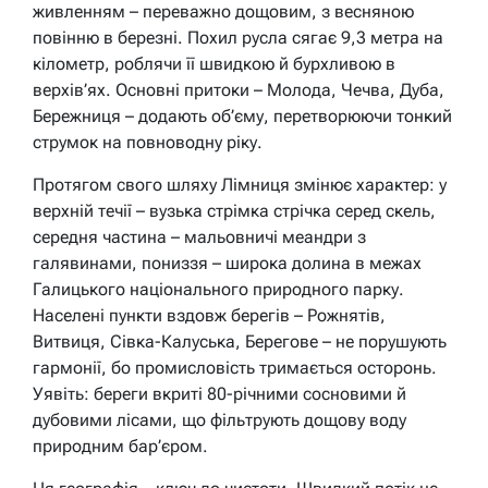
живленням – переважно дощовим, з весняною
повінню в березні. Похил русла сягає 9,3 метра на
кілометр, роблячи її швидкою й бурхливою в
верхів’ях. Основні притоки – Молода, Чечва, Дуба,
Бережниця – додають об’єму, перетворюючи тонкий
струмок на повноводну ріку.
Протягом свого шляху Лімниця змінює характер: у
верхній течії – вузька стрімка стрічка серед скель,
середня частина – мальовничі меандри з
галявинами, пониззя – широка долина в межах
Галицького національного природного парку.
Населені пункти вздовж берегів – Рожнятів,
Витвиця, Сівка-Калуська, Берегове – не порушують
гармонії, бо промисловість тримається осторонь.
Уявіть: береги вкриті 80-річними сосновими й
дубовими лісами, що фільтрують дощову воду
природним бар’єром.