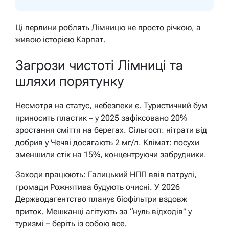
Ці перлини роблять Лімницю не просто річкою, а
живою історією Карпат.
Загрози чистоті Лімниці та
шляхи порятунку
Несмотря на статус, небезпеки є. Туристичний бум
приносить пластик – у 2025 зафіксовано 20%
зростання сміття на берегах. Сільгосп: нітрати від
добрив у Чечві досягають 2 мг/л. Клімат: посухи
зменшили стік на 15%, концентруючи забрудники.
Заходи працюють: Галицький НПП ввів патрулі,
громади Рожнятива будують очисні. У 2026
Держводагентство планує біофільтри вздовж
приток. Мешканці агітують за “нуль відходів” у
туризмі – беріть із собою все.