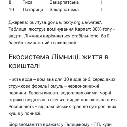
8
Тиса
Закарпатська
II
10
Латориця
Закарпатська
II
Джерела: buvrtysa.gov.ua, texty.org.ua/water/.
Таблиця ілюструє домінування Карпат: 80% топу –
звідти. Лімниця вирізняється стабільністю, бо її
басейн компактний і захищений.
Екосистема Лімниці: життя в
кришталі
Чиста вода – домівка для 30 видів риб, серед яких
струмкова форель і омуль – червонокнижні
перлини. Береги кишать водоплаваючими: чорні
стрижі гніздяться в скелях, видри полюють на ночь.
Рослинність – від альпійських трав до субтропічних
кущів у пониззі.
Біорізноманіття вражає: у Галицькому НПП, куди