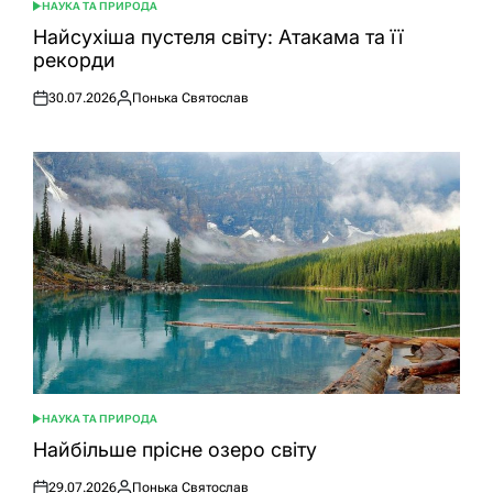
НАУКА ТА ПРИРОДА
ОПУБЛІКУВАТИ
У
Найсухіша пустеля світу: Атакама та її
рекорди
30.07.2026
Понька Святослав
Оприлюднено
Опубліковано
НАУКА ТА ПРИРОДА
ОПУБЛІКУВАТИ
У
Найбільше прісне озеро світу
29.07.2026
Понька Святослав