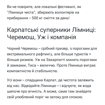
Ви не повірите, але локальні фестивалі, як
“Лімниця чиста”, збирають волонтерів на
прибирання – 500 кг сміття за день!
Карпатські суперники Лімниці:
Черемош, Уж і компанія
Чорний Черемош – срібний призер, з порогами для
екстремального рафтингу, але більше туристів =
більше ризиків. Уж на Закарпатті манить порогами
й замками, Тиса – величчю. Проте Лімниця виграє
компактністю й стабільністю.
Усі вони – спадщина Карпат, де чистота залежить
від нас. Відвідайте Лімницю – і відчуєте, як вода
шепоче про вічність. А може, саме там знайдете
свій улюблений поріг чи затоку для спокою.