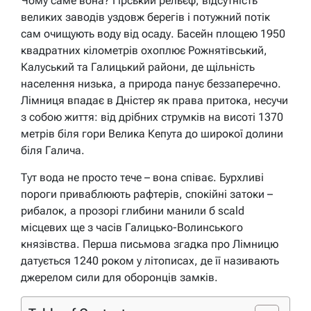
Чому саме вона? Гірський рельєф, відсутність
великих заводів уздовж берегів і потужний потік
сам очищують воду від осаду. Басейн площею 1950
квадратних кілометрів охоплює Рожнятівський,
Калуський та Галицький райони, де щільність
населення низька, а природа панує беззаперечно.
Лімниця впадає в Дністер як права притока, несучи
з собою життя: від дрібних струмків на висоті 1370
метрів біля гори Велика Кепута до широкої долини
біля Галича.
Тут вода не просто тече – вона співає. Бурхливі
пороги приваблюють рафтерів, спокійні затоки –
рибалок, а прозорі глибини манили б scald
місцевих ще з часів Галицько-Волинського
князівства. Перша письмова згадка про Лімницю
датується 1240 роком у літописах, де її називають
джерелом сили для оборонців замків.