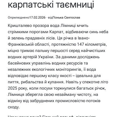
карпатські таємниці
Оприлюднено
17.02.2026
від
Понька Святослав
Кришталево прозора вода Лімниці мчить
стрімкими порогами Карпат, відбиваючи синь неба
й зелень прадавніх лісів. Ця річка в Івано-
Франківській області, протяжністю 147 кілометрів,
міцно тримає пальму першості серед найчистіших
водних артерій України. За даними досліджень
басейнових управлінь водних ресурсів та
незалежних екологічних моніторингів, її вода
відповідає першому класу якості – ідеальна для
пиття, рибальства й купання. Навіть у спекотне літо
2025 року, коли посухи торкнулися багатьох річок,
Лімниця зберегла свою незайману чистоту, на
відміну від забруднених промисловістю потоків
сходу.