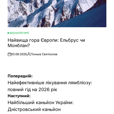
БЕЗ КАТЕГОРІЇ
ОПУБЛІКУВАТИ
У
Найвища гора Європи: Ельбрус чи
Монблан?
03.08.2026
Понька Святослав
Оприлюднено
Опубліковано
Навігація
Попередній:
записів
Найефективніше лікування лямбліозу:
повний гід на 2026 рік
Наступний:
Найбільший каньйон України:
Дністровський каньйон