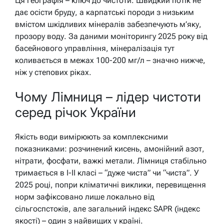
Ця географія – ключ до чистоти. Швидкий потік не
дає осісти бруду, а карпатські породи з низьким
вмістом шкідливих мінералів забезпечують м’яку,
прозору воду. За даними моніторингу 2025 року від
басейнового управління, мінералізація тут
коливається в межах 100-200 мг/л – значно нижче,
ніж у степових ріках.
Чому Лімниця – лідер чистоти
серед річок України
Якість води вимірюють за комплексними
показниками: розчинений кисень, амонійний азот,
нітрати, фосфати, важкі метали. Лімниця стабільно
тримається в I-II класі – “дуже чиста” чи “чиста”. У
2025 році, попри кліматичні виклики, перевищення
норм зафіксовано лише локально від
сільгоспстоків, але загальний індекс SAPR (індекс
якості) – один з найвищих у країні.