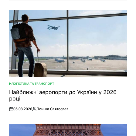
ЛОГІСТИКА ТА ТРАНСПОРТ
ОПУБЛІКУВАТИ
У
Найближчі аеропорти до України у 2026
році
05.08.2026
Понька Святослав
Оприлюднено
Опубліковано