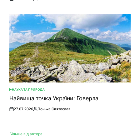
Оприлюднено
Опубліковано
НАУКА ТА ПРИРОДА
ОПУБЛІКУВАТИ
У
Найвища точка України: Говерла
27.07.2026
Понька Святослав
Оприлюднено
Опубліковано
Більше від автора