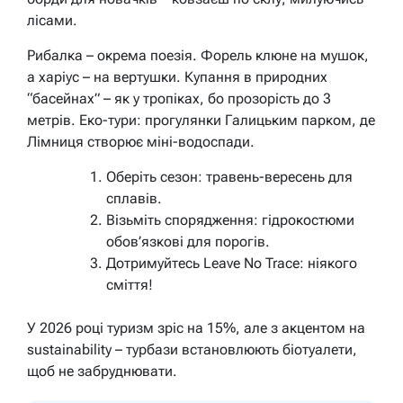
лісами.
Рибалка – окрема поезія. Форель клюне на мушок,
а харіус – на вертушки. Купання в природних
“басейнах” – як у тропіках, бо прозорість до 3
метрів. Еко-тури: прогулянки Галицьким парком, де
Лімниця створює міні-водоспади.
Оберіть сезон: травень-вересень для
сплавів.
Візьміть спорядження: гідрокостюми
обов’язкові для порогів.
Дотримуйтесь Leave No Trace: ніякого
сміття!
У 2026 році туризм зріс на 15%, але з акцентом на
sustainability – турбази встановлюють біотуалети,
щоб не забруднювати.