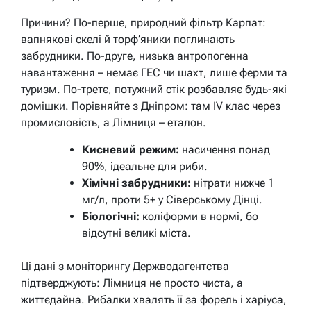
Причини? По-перше, природний фільтр Карпат:
вапнякові скелі й торф’яники поглинають
забрудники. По-друге, низька антропогенна
навантаження – немає ГЕС чи шахт, лише ферми та
туризм. По-третє, потужний стік розбавляє будь-які
домішки. Порівняйте з Дніпром: там IV клас через
промисловість, а Лімниця – еталон.
Кисневий режим:
насичення понад
90%, ідеальне для риби.
Хімічні забрудники:
нітрати нижче 1
мг/л, проти 5+ у Сіверському Дінці.
Біологічні:
коліформи в нормі, бо
відсутні великі міста.
Ці дані з моніторингу Держводагентства
підтверджують: Лімниця не просто чиста, а
життєдайна. Рибалки хвалять її за форель і харіуса,