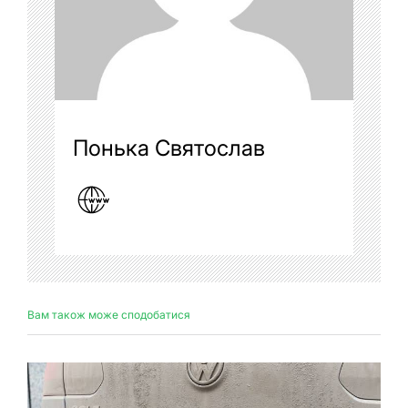
Понька Святослав
Вам також може сподобатися