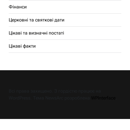
Фінанси
Церковні та святкові дати
Цікаві та визначні постаті
Цікаві факти
Всі права захищено. З гордістю працює на
WordPress. Тема NewsArc розроблена
WPInterface
.