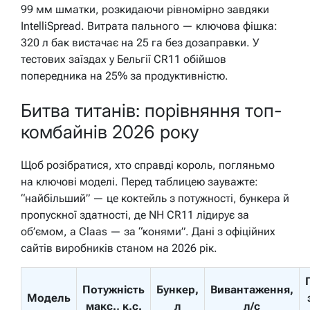
99 мм шматки, розкидаючи рівномірно завдяки
IntelliSpread. Витрата пального — ключова фішка:
320 л бак вистачає на 25 га без дозаправки. У
тестових заїздах у Бельгії CR11 обійшов
попередника на 25% за продуктивністю.
Битва титанів: порівняння топ-
комбайнів 2026 року
Щоб розібратися, хто справді король, погляньмо
на ключові моделі. Перед таблицею зауважте:
“найбільший” — це коктейль з потужності, бункера й
пропускної здатності, де NH CR11 лідирує за
об’ємом, а Claas — за “конями”. Дані з офіційних
сайтів виробників станом на 2026 рік.
Потужність
Бункер,
Вивантаження,
Модель
макс., к.с.
л
л/с