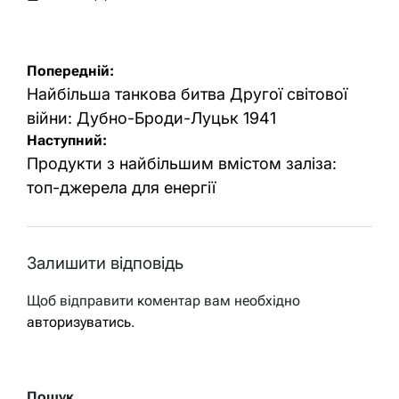
Оприлюднено
Опубліковано
Навігація
Попередній:
записів
Найбільша танкова битва Другої світової
війни: Дубно-Броди-Луцьк 1941
Наступний:
Продукти з найбільшим вмістом заліза:
топ-джерела для енергії
Залишити відповідь
Щоб відправити коментар вам необхідно
авторизуватись
.
Пошук