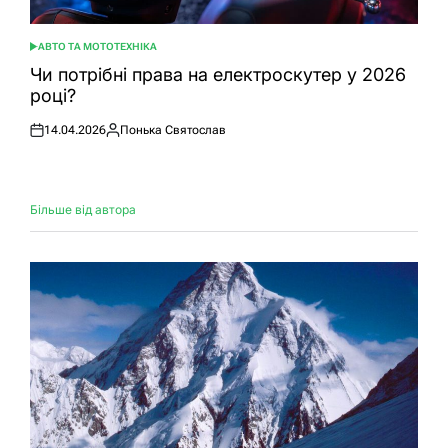
АВТО ТА МОТОТЕХНІКА
ОПУБЛІКУВАТИ
У
Чи потрібні права на електроскутер у 2026
році?
14.04.2026
Понька Святослав
Оприлюднено
Опубліковано
Більше від автора