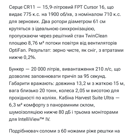
Серце CR11 — 15,9-літровий FPT Cursor 16, що
видає 775 к.с. на 1900 об/хв, з номіналом 710 к.с.
для зернових. Два ротори діаметром 61 см
крутяться з ідеальною синхронізацією,
пропускаючи через решітний стан TwinClean
площею 8,76 м² потоки повітря від вентиляторів
OptiFan. Результат: зерно чисте, як сніг, з втратами
нижче 0,2%.
Бункер — 20 000 літрів, вивантаження 210 л/с, що
дозволяє заповнювати причіп за 95 секунд.
Габарити вражають: довжина 13,2 м з жаткою 15 м,
вага близько 20 тонн, колеса 2,05 м висотою для
прохідності по коліях. Кабіна Harvest Suite Ultra —
6,3 м² комфорту з панорамним склом,
шумоізоляцією нижче 80 дБ і трьома моніторами
для IntelliView™ IV.
Подрібнювач соломи з 60 ножами ріже рештки на