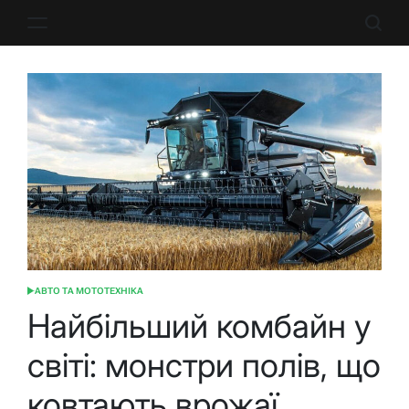
Перейти
до
вмісту
АВТО ТА МОТОТЕХНІКА
ОПУБЛІКУВАТИ
У
Найбільший комбайн у
світі: монстри полів, що
ковтають врожаї