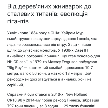
Від дерев’яних жниварок до
сталевих титанів: еволюція
гігантів
Уявіть поле 1834 року в США: Хайрам Мур
змайстрував першу жниварку з дошок і ножів, яка
ледь не розвалювалася від вітру. Звідти пішов
шлях до сучасних монстрів. У 1930-х Case IH
винайшов роторний принцип, що став основою для
NH CR серії, а 1979-го Massey Ferguson побудував
“Big Roy” — кастомний комбайн довжиною 10,7
метра, вагою 50 тонн, з жаткою 13 метрів. Цей
рекордсмен досі згадується в анналах, хоч і не
серійний.
Справжній бум стався в 2010-х: New Holland
CR10.90 у 2014-му побив рекорд Гіннеса, зібравши
797 тонн пшениці за 8 годин — 29 тисяч бушелів!