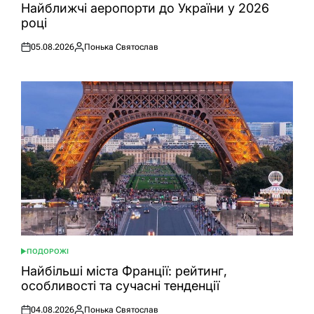
У
Найближчі аеропорти до України у 2026
році
05.08.2026
Понька Святослав
Оприлюднено
Опубліковано
ПОДОРОЖІ
ОПУБЛІКУВАТИ
У
Найбільші міста Франції: рейтинг,
особливості та сучасні тенденції
04.08.2026
Понька Святослав