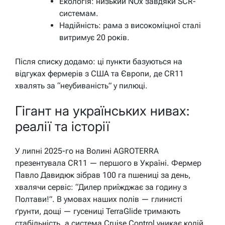
Екологія: низький NOx завдяки SCR-
системам.
Надійність: рама з високоміцної сталі
витримує 20 років.
Після списку додамо: ці пункти базуються на
відгуках фермерів з США та Європи, де CR11
хвалять за “неубиваність” у пилюці.
Гігант на українських нивах:
реалії та історії
У липні 2025-го на Волині AGROTERRA
презентувала CR11 — першого в Україні. Фермер
Павло Давидюк зібрав 100 га пшениці за день,
хвалячи сервіс: “Дилер приїжджає за годину з
Полтави!”. В умовах наших полів — глинисті
ґрунти, дощі — гусениці TerraGlide тримають
стабільність, а система Cruise Control уникає колій.