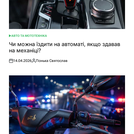
АВТО ТА МОТОТЕХНІКА
ОПУБЛІКУВАТИ
У
Чи можна їздити на автоматі, якщо здавав
на механіці?
14.04.2026
Понька Святослав
Оприлюднено
Опубліковано