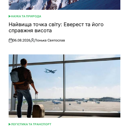
НАУКА ТА ПРИРОДА
ОПУБЛІКУВАТИ
У
Найвища точка світу: Еверест та його
справжня висота
06.08.2026
Понька Святослав
Оприлюднено
Опубліковано
ЛОГІСТИКА ТА ТРАНСПОРТ
ОПУБЛІКУВАТИ