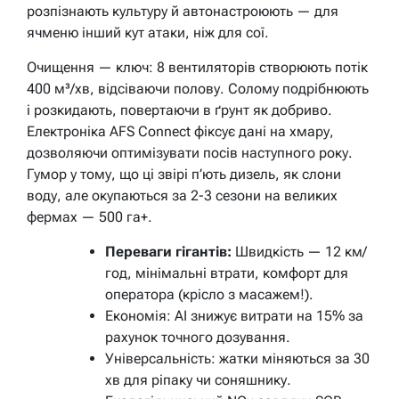
розпізнають культуру й автонастроюють — для
ячменю інший кут атаки, ніж для сої.
Очищення — ключ: 8 вентиляторів створюють потік
400 м³/хв, відсіваючи полову. Солому подрібнюють
і розкидають, повертаючи в ґрунт як добриво.
Електроніка AFS Connect фіксує дані на хмару,
дозволяючи оптимізувати посів наступного року.
Гумор у тому, що ці звірі п’ють дизель, як слони
воду, але окупаються за 2-3 сезони на великих
фермах — 500 га+.
Переваги гігантів:
Швидкість — 12 км/
год, мінімальні втрати, комфорт для
оператора (крісло з масажем!).
Економія: AI знижує витрати на 15% за
рахунок точного дозування.
Універсальність: жатки міняються за 30
хв для ріпаку чи соняшнику.