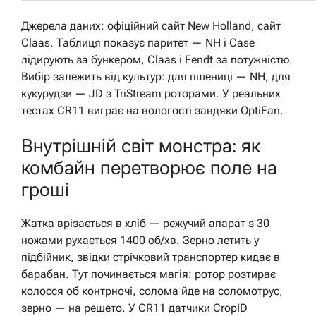
Джерела даних: офіційний сайт New Holland, сайт
Claas. Таблиця показує паритет — NH і Case
лідирують за бункером, Claas і Fendt за потужністю.
Вибір залежить від культур: для пшениці — NH, для
кукурудзи — JD з TriStream роторами. У реальних
тестах CR11 виграє на вологості завдяки OptiFan.
Внутрішній світ монстра: як
комбайн перетворює поле на
гроші
Жатка врізається в хліб — режучий апарат з 30
ножами рухається 1400 об/хв. Зерно летить у
підбійник, звідки стрічковий транспортер кидає в
барабан. Тут починається магія: ротор розтирає
колосся об контрночі, солома йде на соломотрус,
зерно — на решето. У CR11 датчики CropID