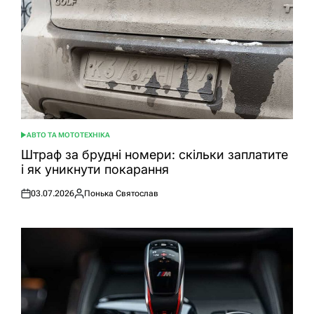
АВТО ТА МОТОТЕХНІКА
ОПУБЛІКУВАТИ
У
Штраф за брудні номери: скільки заплатите
і як уникнути покарання
03.07.2026
Понька Святослав
Оприлюднено
Опубліковано