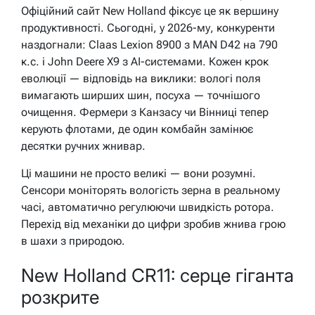
Офіційний сайт New Holland фіксує це як вершину
продуктивності. Сьогодні, у 2026-му, конкуренти
наздогнали: Claas Lexion 8900 з MAN D42 на 790
к.с. і John Deere X9 з AI-системами. Кожен крок
еволюції — відповідь на виклики: вологі поля
вимагають ширших шин, посуха — точнішого
очищення. Фермери з Канзасу чи Вінниці тепер
керують флотами, де один комбайн замінює
десятки ручних жнивар.
Ці машини не просто великі — вони розумні.
Сенсори моніторять вологість зерна в реальному
часі, автоматично регулюючи швидкість ротора.
Перехід від механіки до цифри зробив жнива грою
в шахи з природою.
New Holland CR11: серце гіганта
розкрите