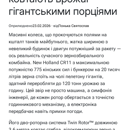
гігантськими порціями
Оприлюднено
23.02.2026
від
Понька Святослав
Масивні колеса, що прокочуються полями на
кшталт танків майбутнього, жатка шириною з
невеликий будинок і двигун потужніший за ракету —
ось реальність сучасного зернозбирального
комбайна. New Holland CR11 з максимальною
потужністю 775 кінських сил і бункером на 20 тисяч
літрів зерна стоїть на чолі пелетону гігантів,
здатний переробляти до 120 тонн урожаю за
годину. Цей звір не просто машина, а симфонія
інженерії, де кожен ротор обертається з точністю
годинникового механізму, а електроніка
передбачає навіть примхи погоди.
Його дво-роторна система Twin Rotor™ довжиною
3,6 метра ковтає стебла, відокремлюючи зерно з