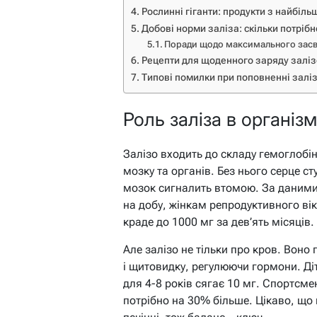
Рослинні гіганти: продукти з найбіль
Добові норми заліза: скільки потріб
Поради щодо максимального засв
Рецепти для щоденного заряду залі
Типові помилки при поповненні залі
Роль заліза в організм
Залізо входить до складу гемоглобіну
мозку та органів. Без нього серце с
мозок сигналить втомою. За даними
на добу, жінкам репродуктивного віку
краде до 1000 мг за дев’ять місяців.
Але залізо не тільки про кров. Воно 
і щитовидку, регулюючи гормони. Ді
для 4-8 років сягає 10 мг. Спортсм
потрібно на 30% більше. Цікаво, що