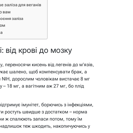
ше заліза для веганів
но вам
оєння заліза
зом
за
і: від крові до мозку
, переносячи кисень від легенів до м’язів,
тукає шалено, щоб компенсувати брак, а
 NIH, дорослим чоловікам вистачає 8 мг
 – 18 мг, а вагітним аж 27 мг, бо плід
підтримує імунітет, борючись з інфекціями,
ти ростуть швидше з достатком – норма
ени ж спалюють запаси потом, тому їм
 надлишок теж шкодить, накопичуючись у