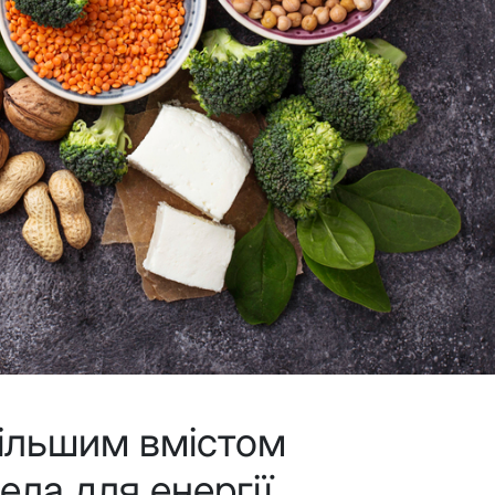
більшим вмістом
ела для енергії