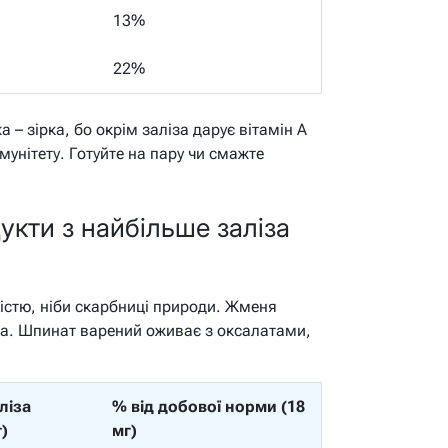
13%
22%
а – зірка, бо окрім заліза дарує вітамін A
мунітету. Готуйте на пару чи смажте
дукти з найбільше заліза
кістю, ніби скарбниці природи. Жменя
та. Шпинат варений оживає з оксалатами,
ліза
% від добової норми (18
г)
мг)