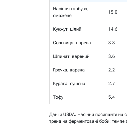
Насіння гарбуза,
15.0
смажене
Кунжут, цілий
14.6
Сочевиця, варена
3.3
Шпинат, варений
3.6
Гречка, варена
2.2
Курага, сушена
2.7
Тофу
5.4
Дані з USDA. Насіння посипайте на с
тренд на ферментовані боби: темпе з