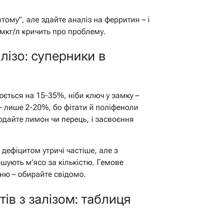
тому”, але здайте аналіз на ферритин – і
 мкг/л кричить про проблему.
лізо: суперники в
юється на 15-35%, ніби ключ у замку –
– лише 2-20%, бо фітати й поліфеноли
одайте лимон чи перець, і засвоєння
дефіцитом утричі частіше, але з
шують м’ясо за кількістю. Гемове
еню – обирайте свідомо.
ів з залізом: таблиця