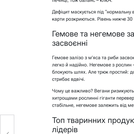
печінці, тож баланс – ключ.
Дефіцит маскується під “нормальну в
карти розкриються. Рівень нижче 30
Гемове та негемове за
засвоєнні
Гемове залізо з м’яса та риби засво
легко й надійно. Негемове з рослин 
блокують шлях. Але трюк простий: д
стрибає вдвічі.
Чому це важливо? Вегани ризикують 
хитрощами рослинні гіганти перевер
стабільне, негемове залежить від м
Топ тваринних продукт
лідерів