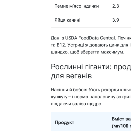
Темне м’ясо індички
2.3
Яйця качині
3.9
Дані з USDA FoodData Central. Печінк
та B12. Устриці ж додають цинк для і
швидко, щоб зберегти максимум.
Рослинні гіганти: про
для веганів
Насіння й бобові б’ють рекорди кіль
кунжуту – і норма наполовину закри
віддаючи залізо щедро.
Вміст за
Продукт
(мг/100 