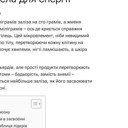
в
ліграмів заліза на сто грамів, а жменя
міліграмів – ось де криється справжня
тілець. Цей мікроелемент, ніби невидимий
по тілу, перетворюючи кожну клітину на
очує хвилями, нігті ламкішають, а шкіра
ільярдів, але прості продукти перетворюють
оми – бадьорість, замість анемії –
ється найбільше заліза, як його засвоювати
сні.
 мозку
и в засвоєнні
аблиця лідерів