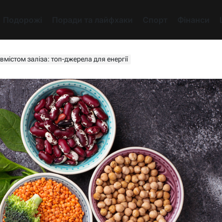
Подорожі
Поради та лайфхаки
Спорт
Фінанси
містом заліза: топ-джерела для енергії