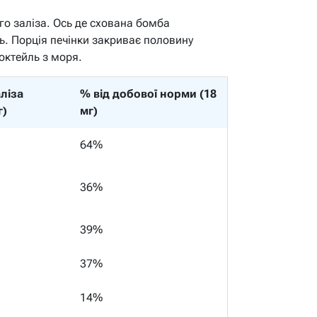
го заліза. Ось де схована бомба
ь. Порція печінки закриває половину
коктейль з моря.
аліза
% від добової норми (18
г)
мг)
64%
36%
39%
37%
14%