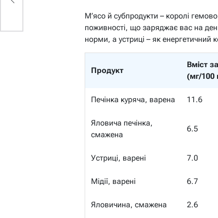
ми
М’ясо й субпродукти – королі гемово
поживності, що заряджає вас на ден
норми, а устриці – як енергетичний 
Вміст з
Продукт
(мг/100 
Печінка куряча, варена
11.6
Яловича печінка,
6.5
смажена
Устриці, варені
7.0
Мідії, варені
6.7
Яловичина, смажена
2.6