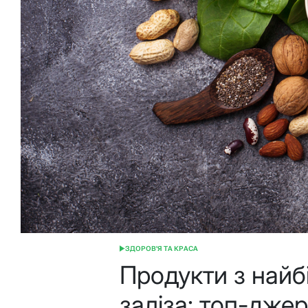
ЗДОРОВ'Я ТА КРАСА
ОПУБЛІКУВАТИ
У
Продукти з най
заліза: топ-джер