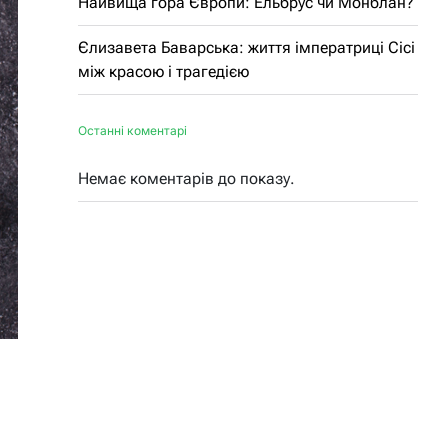
Найвища гора Європи: Ельбрус чи Монблан?
Єлизавета Баварська: життя імператриці Сісі
між красою і трагедією
Останні коментарі
Немає коментарів до показу.