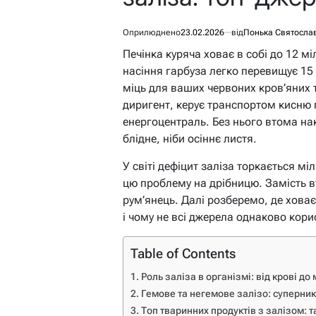
Оприлюднено
23.02.2026
від
Понька Святосла
Печінка куряча ховає в собі до 12 мі
насіння гарбуза легко перевищує 15 
міць для ваших червоних кров’яних 
диригент, керує транспортом кисню 
енергоцентраль. Без нього втома нак
блідне, ніби осіннє листя.
У світі дефіцит заліза торкається м
цю проблему на дрібницю. Замість вт
рум’янець. Далі розберемо, де хова
і чому не всі джерела однаково кори
Table of Contents
Роль заліза в організмі: від крові до
Гемове та негемове залізо: суперник
Топ тваринних продуктів з залізом: т