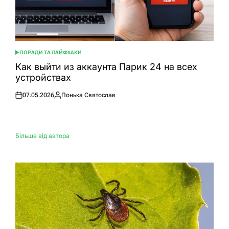
ПОРАДИ ТА ЛАЙФХАКИ
ОПУБЛІКУВАТИ
У
Как выйти из аккаунта Парик 24 на всех
устройствах
07.05.2026
Понька Святослав
Оприлюднено
Опубліковано
Більше від автора