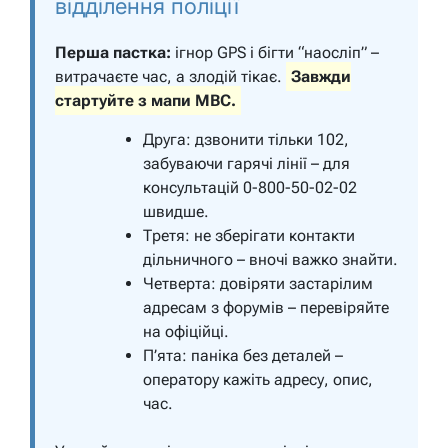
відділення поліції
Перша пастка:
ігнор GPS і бігти “наосліп” –
витрачаєте час, а злодій тікає.
Завжди
стартуйте з мапи МВС.
Друга: дзвонити тільки 102,
забуваючи гарячі лінії – для
консультацій 0-800-50-02-02
швидше.
Третя: не зберігати контакти
дільничного – вночі важко знайти.
Четверта: довіряти застарілим
адресам з форумів – перевіряйте
на офіційці.
П’ята: паніка без деталей –
оператору кажіть адресу, опис,
час.