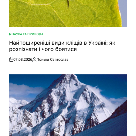
НАУКА ТА ПРИРОДА
ОПУБЛІКУВАТИ
У
Найпоширеніші види кліщів в Україні: як
розпізнати і чого боятися
07.08.2026
Понька Святослав
Оприлюднено
Опубліковано