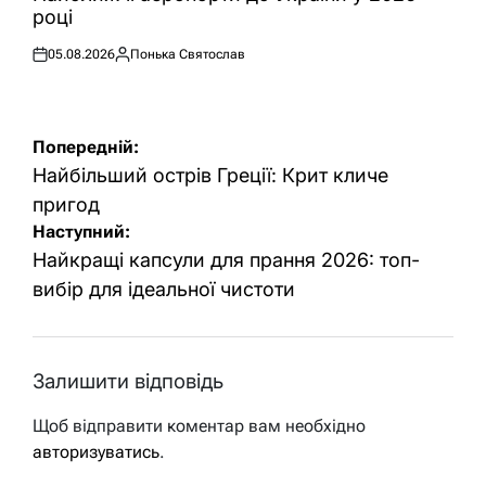
році
05.08.2026
Понька Святослав
Оприлюднено
Опубліковано
Навігація
Попередній:
записів
Найбільший острів Греції: Крит кличе
пригод
Наступний:
Найкращі капсули для прання 2026: топ-
вибір для ідеальної чистоти
Залишити відповідь
Щоб відправити коментар вам необхідно
авторизуватись
.