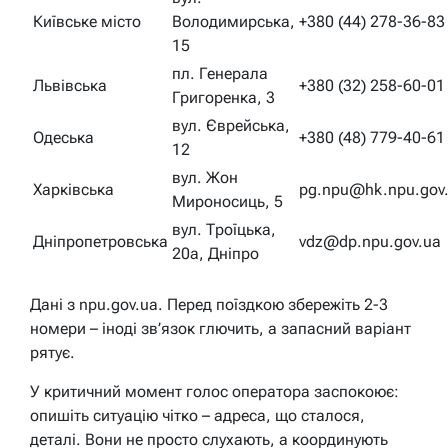
Київське місто
Володимирська,
+380 (44) 278-36-83
15
пл. Генерала
Львівська
+380 (32) 258-60-01
Григоренка, 3
вул. Єврейська,
Одеська
+380 (48) 779-40-61
12
вул. Жон
Харківська
pg.npu@hk.npu.gov
Мироносиць, 5
вул. Троїцька,
Дніпропетровська
vdz@dp.npu.gov.ua
20а, Дніпро
Дані з npu.gov.ua. Перед поїздкою збережіть 2-3
номери – іноді зв’язок глючить, а запасний варіант
рятує.
У критичний момент голос оператора заспокоює:
опишіть ситуацію чітко – адреса, що сталося,
деталі. Вони не просто слухають, а координують