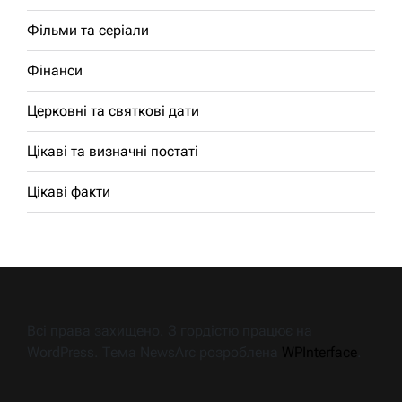
Фільми та серіали
Фінанси
Церковні та святкові дати
Цікаві та визначні постаті
Цікаві факти
Всі права захищено. З гордістю працює на
WordPress. Тема NewsArc розроблена
WPInterface
.