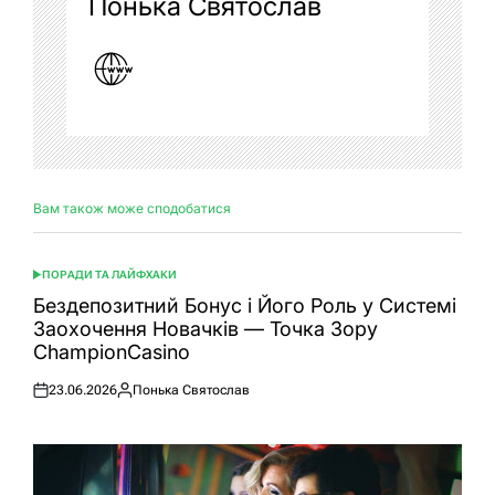
Понька Святослав
Вам також може сподобатися
ПОРАДИ ТА ЛАЙФХАКИ
ОПУБЛІКУВАТИ
У
Бездепозитний Бонус і Його Роль у Системі
Заохочення Новачків — Точка Зору
ChampionCasino
23.06.2026
Понька Святослав
Оприлюднено
Опубліковано