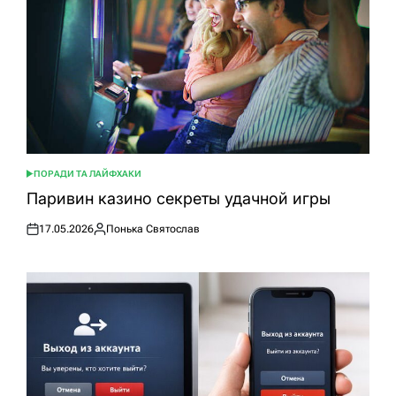
ПОРАДИ ТА ЛАЙФХАКИ
ОПУБЛІКУВАТИ
У
Паривин казино секреты удачной игры
17.05.2026
Понька Святослав
Оприлюднено
Опубліковано