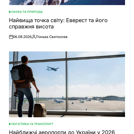
НАУКА ТА ПРИРОДА
ОПУБЛІКУВАТИ
У
Найвища точка світу: Еверест та його
справжня висота
06.08.2026
Понька Святослав
Оприлюднено
Опубліковано
ЛОГІСТИКА ТА ТРАНСПОРТ
ОПУБЛІКУВАТИ
У
Найближчі аеропорти до України у 2026