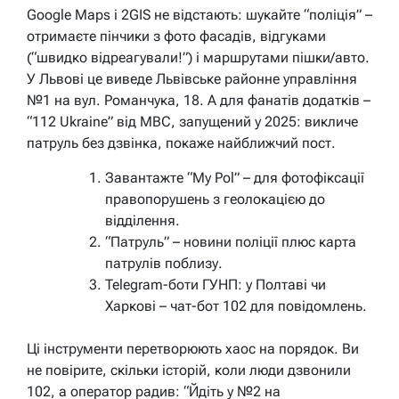
Google Maps і 2GIS не відстають: шукайте “поліція” –
отримаєте пінчики з фото фасадів, відгуками
(“швидко відреагували!”) і маршрутами пішки/авто.
У Львові це виведе Львівське районне управління
№1 на вул. Романчука, 18. А для фанатів додатків –
“112 Ukraine” від МВС, запущений у 2025: викличе
патруль без дзвінка, покаже найближчий пост.
Завантажте “My Pol” – для фотофіксації
правопорушень з геолокацією до
відділення.
“Патруль” – новини поліції плюс карта
патрулів поблизу.
Telegram-боти ГУНП: у Полтаві чи
Харкові – чат-бот 102 для повідомлень.
Ці інструменти перетворюють хаос на порядок. Ви
не повірите, скільки історій, коли люди дзвонили
102, а оператор радив: “Йдіть у №2 на