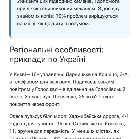
Уникайте цих підводних каменів, і допомога
приїде як годинниковий механізм. З досвіду
знайомих копів: 70% проблем вирішуються
на місці, якщо діяти з розумом.
Регіональні особливості:
приклади по Україні
У Києві – 10+ управлінь: Дарницьке на Кошиця, 3-А,
з телефоном для чергових. Подихаєш свіжим
повітрям у Голосієво – відділення на Голосіївській
чекає. Харків: вул. Шевченка, 26 чи 62 – густе
покриття через фронт.
Одеса пульсує біля моря: Хаджибейська дорога, 4/1
– ідеал для туристів. Львів: Стрийське на Коссака,
11, зручне для передмість. У менших містах, як
Полтава (Пушкіна, 83), все компактно – 5 хвилин