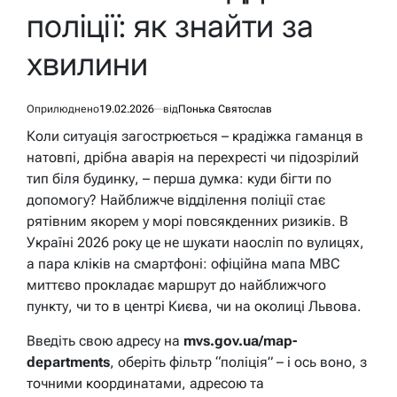
поліції: як знайти за
хвилини
Оприлюднено
19.02.2026
від
Понька Святослав
Коли ситуація загострюється – крадіжка гаманця в
натовпі, дрібна аварія на перехресті чи підозрілий
тип біля будинку, – перша думка: куди бігти по
допомогу? Найближче відділення поліції стає
рятівним якорем у морі повсякденних ризиків. В
Україні 2026 року це не шукати наосліп по вулицях,
а пара кліків на смартфоні: офіційна мапа МВС
миттєво прокладає маршрут до найближчого
пункту, чи то в центрі Києва, чи на околиці Львова.
Введіть свою адресу на
mvs.gov.ua/map-
departments
, оберіть фільтр “поліція” – і ось воно, з
точними координатами, адресою та