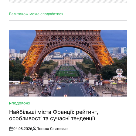
Вам також може сподобатися
ПОДОРОЖІ
ОПУБЛІКУВАТИ
У
Найбільші міста Франції: рейтинг,
особливості та сучасні тенденції
04.08.2026
Понька Святослав
Оприлюднено
Опубліковано