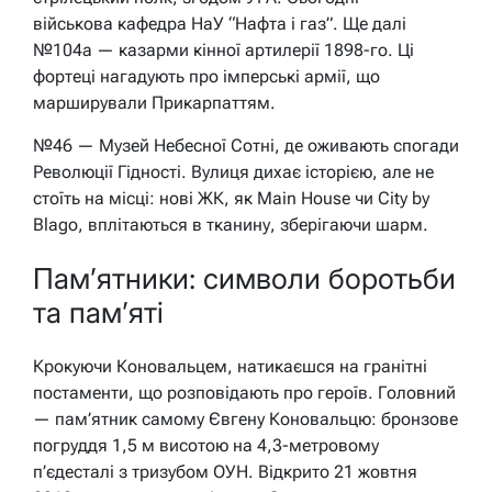
військова кафедра НаУ “Нафта і газ”. Ще далі
№104а — казарми кінної артилерії 1898-го. Ці
фортеці нагадують про імперські армії, що
марширували Прикарпаттям.
№46 — Музей Небесної Сотні, де оживають спогади
Революції Гідності. Вулиця дихає історією, але не
стоїть на місці: нові ЖК, як Main House чи City by
Blago, вплітаються в тканину, зберігаючи шарм.
Пам’ятники: символи боротьби
та пам’яті
Крокуючи Коновальцем, натикаєшся на гранітні
постаменти, що розповідають про героїв. Головний
— пам’ятник самому Євгену Коновальцю: бронзове
погруддя 1,5 м висотою на 4,3-метровому
п’єдесталі з тризубом ОУН. Відкрито 21 жовтня