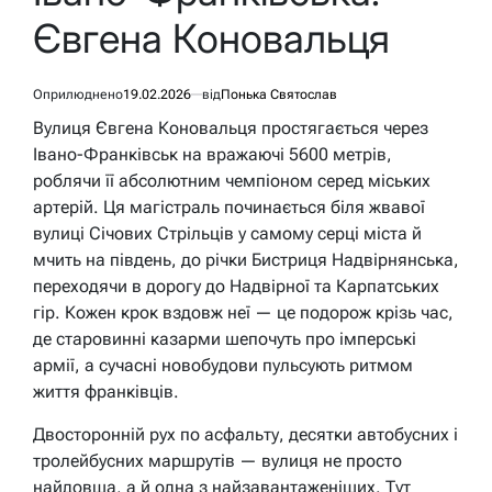
Євгена Коновальця
Оприлюднено
19.02.2026
від
Понька Святослав
Вулиця Євгена Коновальця простягається через
Івано-Франківськ на вражаючі 5600 метрів,
роблячи її абсолютним чемпіоном серед міських
артерій. Ця магістраль починається біля жвавої
вулиці Січових Стрільців у самому серці міста й
мчить на південь, до річки Бистриця Надвірнянська,
переходячи в дорогу до Надвірної та Карпатських
гір. Кожен крок вздовж неї — це подорож крізь час,
де старовинні казарми шепочуть про імперські
армії, а сучасні новобудови пульсують ритмом
життя франківців.
Двосторонній рух по асфальту, десятки автобусних і
тролейбусних маршрутів — вулиця не просто
найдовша, а й одна з найзавантаженіших. Тут