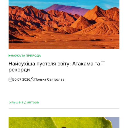
НАУКА ТА ПРИРОДА
ОПУБЛІКУВАТИ
У
Найсухіша пустеля світу: Атакама та її
рекорди
30.07.2026
Понька Святослав
Оприлюднено
Опубліковано
Більше від автора