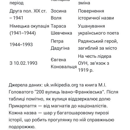
період
зміна
Друга пол. XIX ст.
Зосина
Повернення
– 1941
Воля
історичної назви
Німецька окупація
Тараса
Ушанування
(1941–1944)
Шевченка
українського поета
Петра
Радянський герой,
1944–1993
Дадугіна
загиблий за місто
На честь лідера
Євгена
З 10.02.1993
ОУН, зв’язок з
Коновальця
1919 р.
Джерела даних: uk.wikipedia.org та книга М.І.
Головатого “200 вулиць Івано-Франківська”. Після
таблиці помітно, як вулиця віддзеркалює долю
Прикарпаття — від магнатів до націоналістів.
Кожна назва — шар у багатошаровому пирозі
історії, що робить прогулянку по ній справжньою
подорожжю.