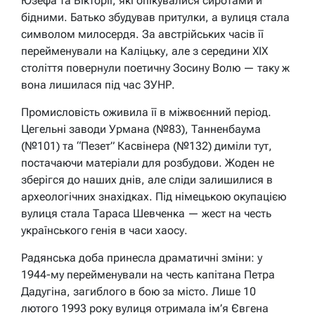
Юзефа та Вікторії, які опікувалися сиротами й
бідними. Батько збудував притулки, а вулиця стала
символом милосердя. За австрійських часів її
перейменували на Каліцьку, але з середини XIX
століття повернули поетичну Зосину Волю — таку ж
вона лишилася під час ЗУНР.
Промисловість оживила її в міжвоєнний період.
Цегельні заводи Урмана (№83), Танненбаума
(№101) та “Пезет” Касвінера (№132) диміли тут,
постачаючи матеріали для розбудови. Жоден не
зберігся до наших днів, але сліди залишилися в
археологічних знахідках. Під німецькою окупацією
вулиця стала Тараса Шевченка — жест на честь
українського генія в часи хаосу.
Радянська доба принесла драматичні зміни: у
1944-му перейменували на честь капітана Петра
Дадугіна, загиблого в бою за місто. Лише 10
лютого 1993 року вулиця отримала ім’я Євгена