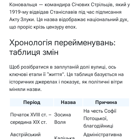
Коновальця — командира Січових Стрільців, який у
1919-му відвідав Станіславів під час підписання
Акту Злуки. Ця назва відображає національний дух,
що проріс крізь цензуру епох.
Хронологія перейменувань:
таблиця змін
Щоб розібратися в заплутаній долі вулиці, ось
ключові етапи її “життя”. Ця таблиця базується на
історичних джерелах і показує, як політичні вітри
міняли назви.
Період
Назва
Причина
На честь Софії
Початок XVIII ст. –
Зосина
Потоцької,
середина XIX ст.
Воля
благодійниці
Австрійський
Адміністративна
Каліцька