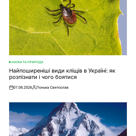
НАУКА ТА ПРИРОДА
ОПУБЛІКУВАТИ
У
Найпоширеніші види кліщів в Україні: як
розпізнати і чого боятися
07.08.2026
Понька Святослав
Оприлюднено
Опубліковано