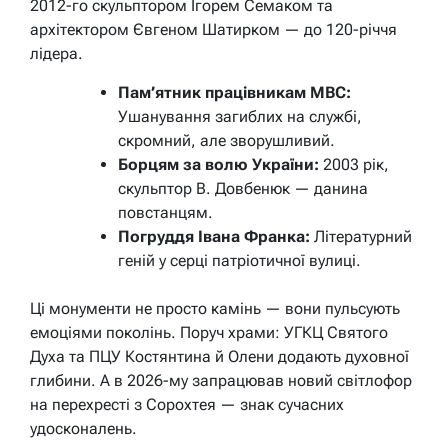
2012-го скульптором Ігорем Семаком та
архітектором Євгеном Шатирком — до 120-річчя
лідера.
Пам’ятник працівникам МВС:
Ушанування загиблих на службі,
скромний, але зворушливий.
Борцям за волю України:
2003 рік,
скульптор В. Довбенюк — данина
повстанцям.
Погруддя Івана Франка:
Літературний
геній у серці патріотичної вулиці.
Ці монументи не просто камінь — вони пульсують
емоціями поколінь. Поруч храми: УГКЦ Святого
Духа та ПЦУ Костянтина й Олени додають духовної
глибини. А в 2026-му запрацював новий світлофор
на перехресті з Сорохтея — знак сучасних
удосконалень.