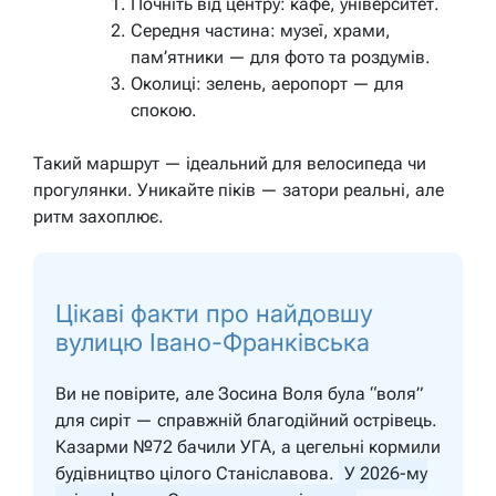
Почніть від центру: кафе, університет.
Середня частина: музеї, храми,
пам’ятники — для фото та роздумів.
Околиці: зелень, аеропорт — для
спокою.
Такий маршрут — ідеальний для велосипеда чи
прогулянки. Уникайте піків — затори реальні, але
ритм захоплює.
Цікаві факти про найдовшу
вулицю Івано-Франківська
Ви не повірите, але Зосина Воля була “воля”
для сиріт — справжній благодійний острівець.
Казарми №72 бачили УГА, а цегельні кормили
будівництво цілого Станіславова.
У 2026-му