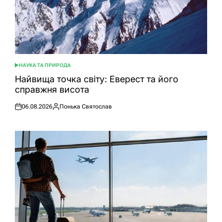
НАУКА ТА ПРИРОДА
ОПУБЛІКУВАТИ
У
Найвища точка світу: Еверест та його
справжня висота
06.08.2026
Понька Святослав
Оприлюднено
Опубліковано