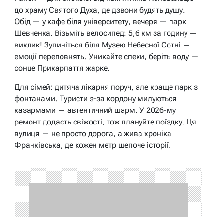
до храму Святого Духа, де дзвони будять душу.
Обід — у кафе біля університету, вечеря — парк
Шевченка. Візьміть велосипед: 5,6 км за годину —
виклик! Зупиніться біля Музею Небесної Сотні —
емоції переповнять. Уникайте спеки, беріть воду —
сонце Прикарпаття жарке.
Для сімей: дитяча лікарня поруч, але краще парк з
фонтанами. Туристи з-за кордону милуються
казармами — автентичний шарм. У 2026-му
ремонт додасть свіжості, тож плануйте поїздку. Ця
вулиця — не просто дорога, а жива хроніка
Франківська, де кожен метр шепоче історії.