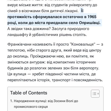
вирує міське життя: від студентів університету до
сімей з візочками біля дитячої лікарні.
Її
протяжність сформувалася остаточно в 1965
році, коли до міста приєднали село Опришівці.
А звідки така довжина? Заслуга природного
ландшафту й урбаністичних рішень століть.
Франківчани називають її просто “Коновальця” — з
теплотою, ніби старого друга, який веде від центру
до околиць. Проїжджаючи нею, ви помітите, як
змінюється антураж: від компактних історичних
будинків до розлогих зелених зон біля аеропорту.
Ця вулиця — хребет південної частини міста, де
переплітаються історія, транспорт і повсякденність.
Table of Contents
Народження вулиці: від Зосини Волі до
промислового серця