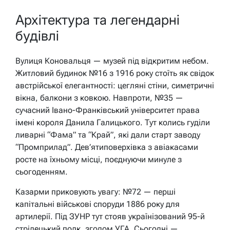
Архітектура та легендарні
будівлі
Вулиця Коновальця — музей під відкритим небом.
Житловий будинок №16 з 1916 року стоїть як свідок
австрійської елегантності: цегляні стіни, симетричні
вікна, балкони з ковкою. Навпроти, №35 —
сучасний Івано-Франківський університет права
імені короля Данила Галицького. Тут колись гуділи
ливарні “Фама” та “Край”, які дали старт заводу
“Промприлад”. Дев’ятиповерхівка з авіакасами
росте на їхньому місці, поєднуючи минуле з
сьогоденням.
Казарми приковують увагу: №72 — перші
капітальні військові споруди 1886 року для
артилерії. Під ЗУНР тут стояв українізований 95-й
стрілецький полк, згодом УГА. Сьогодні —