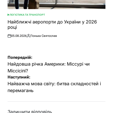
ЛОГІСТИКА ТА ТРАНСПОРТ
ОПУБЛІКУВАТИ
У
Найближчі аеропорти до України у 2026
році
05.08.2026
Понька Святослав
Оприлюднено
Опубліковано
Навігація
Попередній:
записів
Найдовша річка Америки: Міссурі чи
Міссісіпі?
Наступний:
Найважча мова світу: битва складностей і
перемагань
Залишити відповідь