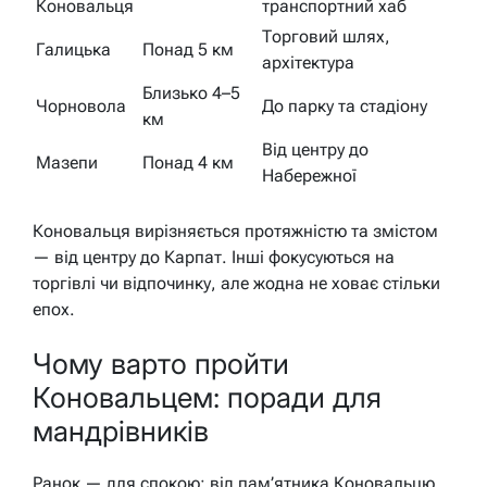
Коновальця
транспортний хаб
Торговий шлях,
Галицька
Понад 5 км
архітектура
Близько 4–5
Чорновола
До парку та стадіону
км
Від центру до
Мазепи
Понад 4 км
Набережної
Коновальця вирізняється протяжністю та змістом
— від центру до Карпат. Інші фокусуються на
торгівлі чи відпочинку, але жодна не ховає стільки
епох.
Чому варто пройти
Коновальцем: поради для
мандрівників
Ранок — для спокою: від пам’ятника Коновальцю