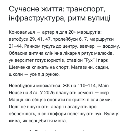
Сучасне життя: транспорт,
інфраструктура, ритм вулиці
Коновальця — артерія для 20+ маршрутів:
автобуси 29, 41, 47, тролейбуси 6, 7, маршрутки
21–44. Ранком гудуть до центру, ввечері — додому.
Обласна дитяча клінічна лікарня рятує малюків,
університет готує юристів, стадіон “Рух” і парк
Шевченка кликать на спорт. Магазини, садки,
школи — усе під рукою.
Новобудови множаться: ЖК на 110–114, Main
House на 37а. У 2026 планують ремонт — мер
Марцінків обіцяє оновити покриття після зими.
Події не вщухають: аварії нагадують про
обережність, а світлофори полегшують рух. Вулиця
жива, як серцебиття міста.