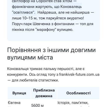
світлофор на Сорохтея став хітом —
франківчани жартують, що Коновалець
“освітлився”.
Найдовша, але не найширша —
лише 10–15 м, тож паркуйтеся акуратно!
Поруч парк Шевченка з фонтанами — топ для
пікніка після “марафону” вулицею.
Порівняння з іншими довгими
вулицями міста
Коновальця тримає пальму першості, але є
конкуренти. Ось огляд топу з frankivsk-future.com.ua
— для любителів статистики.
Приблизна
Вулиця
Особливості
довжина
Євгена
Історія, пам’ятки,
5600 м