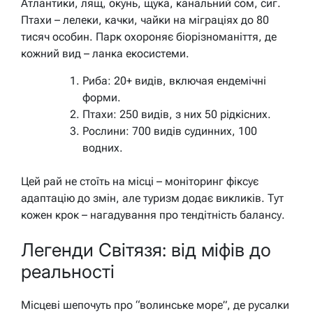
Атлантики, лящ, окунь, щука, канальний сом, сиг.
Птахи – лелеки, качки, чайки на міграціях до 80
тисяч особин. Парк охороняє біорізноманіття, де
кожний вид – ланка екосистеми.
Риба: 20+ видів, включая ендемічні
форми.
Птахи: 250 видів, з них 50 рідкісних.
Рослини: 700 видів судинних, 100
водних.
Цей рай не стоїть на місці – моніторинг фіксує
адаптацію до змін, але туризм додає викликів. Тут
кожен крок – нагадування про тендітність балансу.
Легенди Світязя: від міфів до
реальності
Місцеві шепочуть про “волинське море”, де русалки