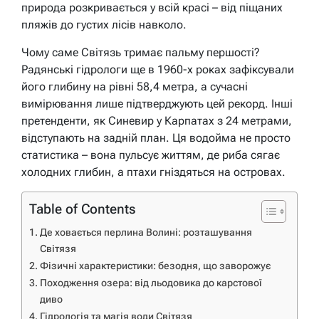
природа розкривається у всій красі – від піщаних
пляжів до густих лісів навколо.
Чому саме Світязь тримає пальму першості?
Радянські гідрологи ще в 1960-х роках зафіксували
його глибину на рівні 58,4 метра, а сучасні
вимірювання лише підтверджують цей рекорд. Інші
претенденти, як Синевир у Карпатах з 24 метрами,
відступають на задній план. Ця водойма не просто
статистика – вона пульсує життям, де риба сягає
холодних глибин, а птахи гніздяться на островах.
Table of Contents
Де ховається перлина Волині: розташування
Світязя
Фізичні характеристики: безодня, що заворожує
Походження озера: від льодовика до карстової
диво
Гідрологія та магія води Світязя