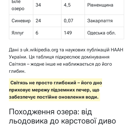
Біле
34
4,5
Рівненщина
озеро
Синевир
24
0,07
Закарпаття
Ялпуг
6
149
Одеська обл.
Дані з uk.wikipedia.org та наукових публікацій НААН
України. Ця таблиця підкреслює домінування
Світязя – жодне інше не наближається до його
глибин.
Світязь не просто глибокий – його дно
приховує мережу підземних печер, що
забезпечує постійне оновлення води.
Походження озера: від
льодовика до карстової диво