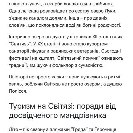
співають уночі, а скарби ховаються в глибинах.
Одна легенда розповідає про сестру-озеро Луки,
з’єднане каналом долями. Інша – про давніх
слов’ян, що поклонялися воді як богині родючості.
Історично озеро згадують у літописах XII століття як
“Святязь”. У ХХ столітті воно стало курортом –
санаторії лікували радянських ветеранів. Сьогодні
фестивалі на кшталт “Світязький пончик” оживають
традиції, змішуючи фольклор з сучасністю.
Ці історії не просто казки – вони пульсують в ритмі
хвиль, роблячи Світязь не просто озером, а душею
Полісся.
Туризм на Світязі: поради від
досвідченого мандрівника
Літо – пік сезону з пляжами “Гряда” та “Урочище