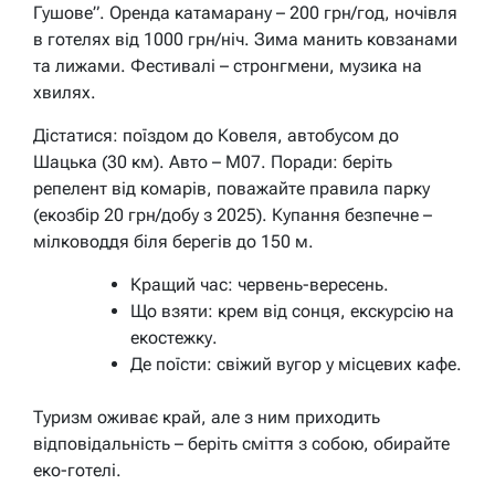
Гушове”. Оренда катамарану – 200 грн/год, ночівля
в готелях від 1000 грн/ніч. Зима манить ковзанами
та лижами. Фестивалі – стронгмени, музика на
хвилях.
Дістатися: поїздом до Ковеля, автобусом до
Шацька (30 км). Авто – М07. Поради: беріть
репелент від комарів, поважайте правила парку
(екозбір 20 грн/добу з 2025). Купання безпечне –
мілководдя біля берегів до 150 м.
Кращий час: червень-вересень.
Що взяти: крем від сонця, екскурсію на
екостежку.
Де поїсти: свіжий вугор у місцевих кафе.
Туризм оживає край, але з ним приходить
відповідальність – беріть сміття з собою, обирайте
еко-готелі.