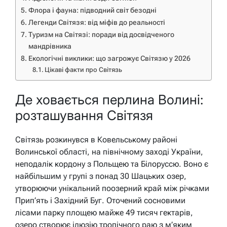
Флора і фауна: підводний світ безодні
Легенди Світязя: від міфів до реальності
Туризм на Світязі: поради від досвідченого
мандрівника
Екологічні виклики: що загрожує Світязю у 2026
Цікаві факти про Світязь
Де ховається перлина Волині:
розташування Світязя
Світязь розкинувся в Ковельському районі
Волинської області, на північному заході України,
неподалік кордону з Польщею та Білоруссю. Воно є
найбільшим у групі з понад 30 Шацьких озер,
утворюючи унікальний поозерний край між річками
Прип’ять і Західний Буг. Оточений сосновими
лісами парку площею майже 49 тисяч гектарів,
озеро створює ілюзію тропічного раю з м’яким