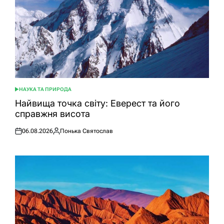
НАУКА ТА ПРИРОДА
ОПУБЛІКУВАТИ
У
Найвища точка світу: Еверест та його
справжня висота
06.08.2026
Понька Святослав
Оприлюднено
Опубліковано