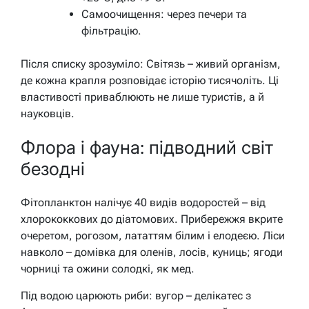
Самоочищення: через печери та
фільтрацію.
Після списку зрозуміло: Світязь – живий організм,
де кожна крапля розповідає історію тисячоліть. Ці
властивості приваблюють не лише туристів, а й
науковців.
Флора і фауна: підводний світ
безодні
Фітопланктон налічує 40 видів водоростей – від
хлорококкових до діатомових. Прибережжя вкрите
очеретом, рогозом, лататтям білим і елодеєю. Ліси
навколо – домівка для оленів, лосів, куниць; ягоди
чорниці та ожини солодкі, як мед.
Під водою царюють риби: вугор – делікатес з