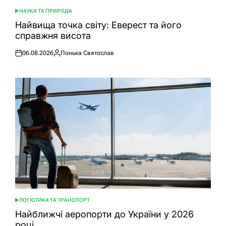
НАУКА ТА ПРИРОДА
ОПУБЛІКУВАТИ
У
Найвища точка світу: Еверест та його
справжня висота
06.08.2026
Понька Святослав
Оприлюднено
Опубліковано
ЛОГІСТИКА ТА ТРАНСПОРТ
ОПУБЛІКУВАТИ
У
Найближчі аеропорти до України у 2026
році