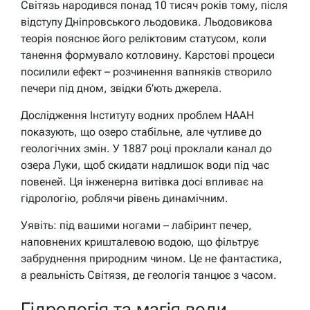
Світязь народився понад 10 тисяч років тому, після
відступу Дніпровського льодовика. Льодовикова
теорія пояснює його реліктовим статусом, коли
танення формувало котловину. Карстові процеси
посилили ефект – розчинення вапняків створило
печери під дном, звідки б’ють джерела.
Дослідження Інституту водних проблем НААН
показують, що озеро стабільне, але чутливе до
геологічних змін. У 1887 році проклали канал до
озера Луки, щоб скидати надлишок води під час
повеней. Ця інженерна витівка досі впливає на
гідрологію, роблячи рівень динамічним.
Уявіть: під вашими ногами – лабіринт печер,
наповнених кришталевою водою, що фільтрує
забруднення природним чином. Це не фантастика,
а реальність Світязя, де геологія танцює з часом.
Гідрологія та магія води