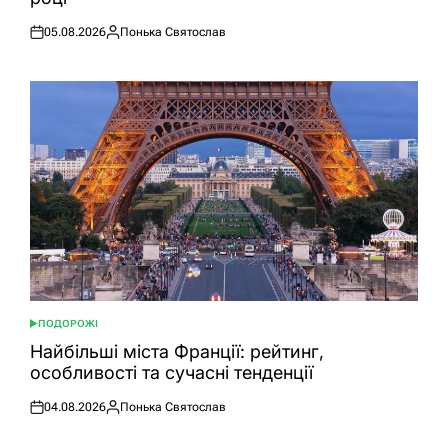
05.08.2026
Понька Святослав
Оприлюднено
Опубліковано
ПОДОРОЖІ
ОПУБЛІКУВАТИ
У
Найбільші міста Франції: рейтинг,
особливості та сучасні тенденції
04.08.2026
Понька Святослав
Оприлюднено
Опубліковано