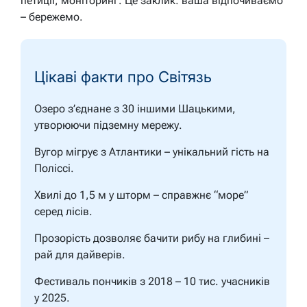
петиції, моніторинг. Це заклик: ваша відпочиваємо
– бережемо.
Цікаві факти про Світязь
Озеро з’єднане з 30 іншими Шацькими,
утворюючи підземну мережу.
Вугор мігрує з Атлантики – унікальний гість на
Поліссі.
Хвилі до 1,5 м у шторм – справжнє “море”
серед лісів.
Прозорість дозволяє бачити рибу на глибині –
рай для дайверів.
Фестиваль пончиків з 2018 – 10 тис. учасників
у 2025.