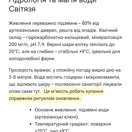
Світязя
Живлення переважно підземне – 80% від
артезіанських джерел, решта від опадів. Хімічний
склад – гідрокарбонатно-кальцієвий, мінералізація
200 мг/л, pH 7,9. Верхні шари влітку тепліють до
20°C, але на глибині – стабільні +9°C, ідеально для
холодолюбної фауни.
Прозорість вражає: у спокійну погоду видно дно на
5-8 метрів. Вода містить гліцерин і мікроелементи,
що зцілюють шкіру – післявоєнні санаторії лікували
опіки саме тут.
Ця м’якість робить купання
справжнім ритуалом оновлення.
Основне живлення: підземні води
(артезіанські ключі).
Температурний градієнт: поверхня
+20°C, дно +9°C.