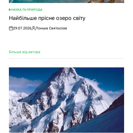
НАУКА ТА ПРИРОДА
ОПУБЛІКУВАТИ
У
Найбільше прісне озеро світу
29.07.2026
Понька Святослав
Оприлюднено
Опубліковано
Більше від автора