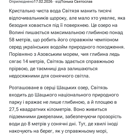
Оприлюднено
17.02.2026
від
Понька Святослав
Кристально чиста вода Світязя манить тисячі
відпочивальників щороку, але мало хто уявляє, яка
безодня ховається під її поверхнею. Це озеро на
Волині пишається максимальною глибиною понад
58 метрів, що робить його справжнім чемпіоном
серед українських водойм природного походження.
Порівняно з Азовським морем, чия глибина ледь
сягає 14 метрів, Світязь здається справжньою
прірвою, де таємниці дна залишаються
недосяжними для сонячного світла.
Розташоване в серці Шацьких озер, Світязь
входить до Шацького національного природного
парку і вражає не лише глибиною, а й площею в
27,5 квадратних кілометрів. Воно живиться
підземними джерелами, забезпечуючи прозорість
води до 8 метрів у сонячні дні. Тут, де хвилі іноді
накочують на берег, як у справжньому морі,