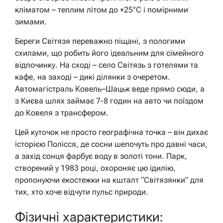
кліматом – теплим літом до +25°C і помірними
зимами.
Береги Світязя переважно піщані, з пологими
схилами, що робить його ідеальним для сімейного
відпочинку. На сході – село Світязь з готелями та
кафе, на заході – дикі ділянки з очеретом.
Автомагістраль Ковель–Шацьк веде прямо сюди, а
з Києва шлях займає 7-8 годин на авто чи поїздом
до Ковеля з трансфером.
Цей куточок не просто географічна точка – він дихає
історією Полісся, де сосни шепочуть про давні часи,
а захід сонця фарбує воду в золоті тони. Парк,
створений у 1983 році, охороняє цю ідилію,
пропонуючи екостежки на кшталт “Світязянки” для
тих, хто хоче відчути пульс природи.
Фізичні характеристики: