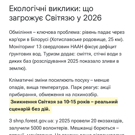
Екологічні виклики: що
загрожує Світязю у 2026
Обміління – ключова проблема: рівень падає через
кар’єри в Білорусі (Хотиславське родовище, 25 км).
Моніторинг 13 свердловин НААН фіксує дефіцит
ґрунтових вод. Туризм додає: сміття, стічні води з
диких баз (розслідування 2025 показало зливи в
землю).
Кліматичні зміни посилюють посуху – менше
опадів, вища температура. Парк реагує: акції
прибирання, обмеження на лохинозбір.
Зникнення Світязя за 10-15 років – реальний
сценарій без дій.
З shnp.forest.gov.ua: у 2025 провели 20 екозаходів,
залучили 5000 волонтерів. Мешканці борються –