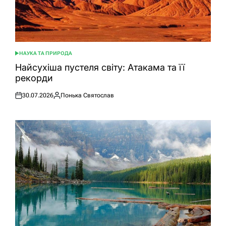
НАУКА ТА ПРИРОДА
ОПУБЛІКУВАТИ
У
Найсухіша пустеля світу: Атакама та її
рекорди
30.07.2026
Понька Святослав
Оприлюднено
Опубліковано