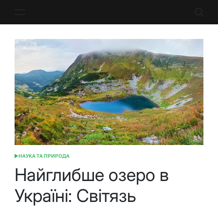
Перейти
до
вмісту
НАУКА ТА ПРИРОДА
ОПУБЛІКУВАТИ
У
Найглибше озеро в
Україні: Світязь