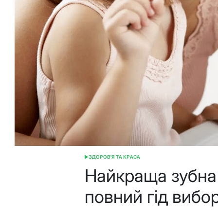
ЗДОРОВ'Я ТА КРАСА
ОПУБЛІКУВАТИ
У
Найкраща зубна 
повний гід вибо