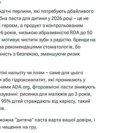
в
ндітні перлини, які потребують дбайливого
на паста для дитини у 2026 році – це не
 героєм, а продукт з контрольованим
-6 років, низькою абразивністю RDA до 50
отивує чистити зуби з радістю. Бренди на
 за рекомендаціями стоматологів, бо
вність з безпекою, зменшуючи ризик
 тіні нальоту чи плям – саме для цього
 або гідроксиапатит, які проникають у
аними ADA.org, фторовмісні пасти знижують
дозуванні: рисинка для малюків до 3 років,
 95% дітей страждають від карієсу, такий
ів.
ожна “дитяча” паста варта вашої довіри, і
є чищення на гру.