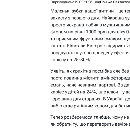
Оприлюднено
19.02.2026
від
Понька Святосла
Маленькі зубки вашої дитини – це те
захисту з першого дня. Найкраща зуб
просто яскрава тюбик з мультяшним
фтором на рівні 1000 ppm для віку 0
та приємним фруктовим смаком, що м
кшталт Elmex чи Biorepair лідирують
поєднують науково доведену ефекти
карієсу на 25-30%.
Уявіть, як крихітна посмібка сяє без
паста повинна містити амінофториди
емаль, наче невидимі вартові. За д
карієс у дітей на 24%, але ключ – у 
горошина для старших. В Україні, де
вибір стає рятівним колом для батьк
Тепер розберемося глибше, чому не к
як обрати ту, що перетворить вечірн