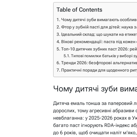
Table of Contents
Чому дитячі зуби вимагають особлив
Фтор у зубній пасті для дітей: наука з
Ідеальний склад: що шукати на етике
Вікові рекомендації: паста під кожен
Топ-10 дитячих зубних паст 2026: рей
Типові помилки батьків у виборі зу
Тренди 2026: безфторові альтернати
Практичні поради для щоденного рит
Чому дитячі зуби вим
Дитяча емаль тонша за паперовий ли
дорослих, тому агресивні абразиви с
невблаганна: у 2025-2026 роках в У
багато паст ігнорують RDA-індекс аб
до 6 років, щоб очищати наліт м’яко