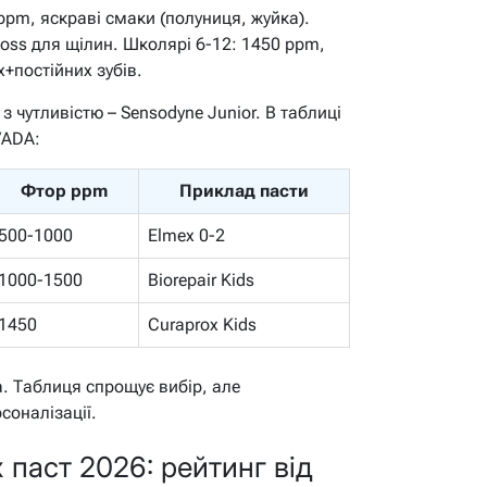
 ppm, яскраві смаки (полуниця, жуйка).
floss для щілин. Школярі 6-12: 1450 ppm,
+постійних зубів.
 з чутливістю – Sensodyne Junior. В таблиці
/ADA:
Фтор ppm
Приклад пасти
500-1000
Elmex 0-2
1000-1500
Biorepair Kids
1450
Curaprox Kids
. Таблиця спрощує вибір, але
соналізації.
 паст 2026: рейтинг від