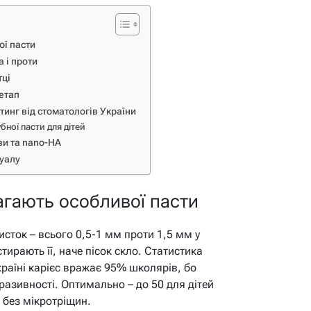
ої пасти
а і проти
тці
 етап
тинг від стоматологів України
бної пасти для дітей
ви та nano-HA
уалу
агають особливої пасти
сток – всього 0,5-1 мм проти 1,5 мм у
тирають її, наче пісок скло. Статистика
країні карієс вражає 95% школярів, бо
разивності. Оптимально – до 50 для дітей
, без мікротріщин.