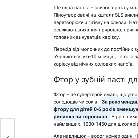
Ще одна пастка – слизова рота у ма
Піноутворювачі на кшталт SLS викли
перетворюючи гігієну на сльози. Нат
освіжають дихання природно, пригніч
головних винуватців карієсу.
Перехід від молочних до постійних з
з’являються у 6-10 місяців, і з того
карієсу від нічних солодких напоїв.
Фтор у зубній пасті дл
Фтор – це супергерой емалі, що утво
солодощів чи соків.
За рекомендац
фтору для дітей 0-6 років зменшую
рисинка чи горошина.
У ppm вимі
найменших, 1000-1450 для школярі
Але надлишок – ворог номер один.