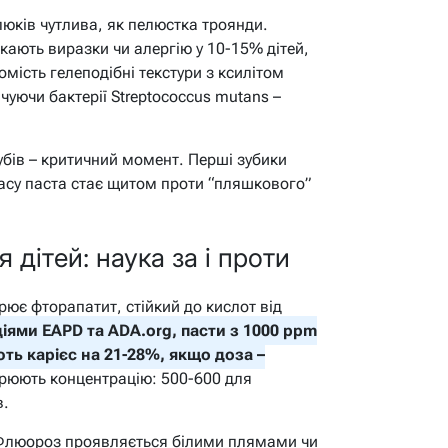
люків чутлива, як пелюстка троянди.
кають виразки чи алергію у 10-15% дітей,
омість гелеподібні текстури з ксилітом
уючи бактерії Streptococcus mutans –
убів – критичний момент. Перші зубики
 часу паста стає щитом проти “пляшкового”
я дітей: наука за і проти
рює фторапатит, стійкий до кислот від
іями EAPD та ADA.org, пасти з 1000 ppm
ть карієс на 21-28%, якщо доза –
рюють концентрацію: 500-600 для
в.
 Флюороз проявляється білими плямами чи