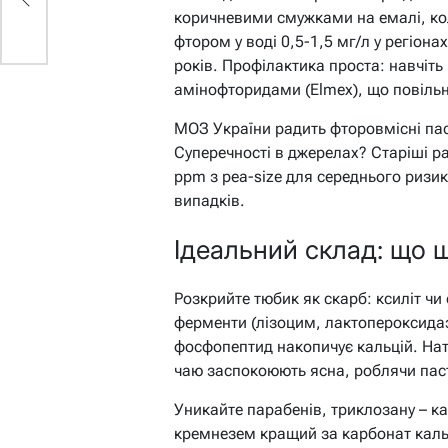
коричневими смужками на емалі, коли
фтором у воді 0,5-1,5 мг/л у регіона
років. Профілактика проста: навчіть
амінофторидами (Elmex), що повіль
МОЗ України радить фторовмісні паст
Суперечності в джерелах? Старіші р
ppm з pea-size для середнього ризи
випадків.
Ідеальний склад: що ш
Розкрийте тюбик як скарб: ксиліт чи 
ферменти (лізоцим, лактопероксида
фосфопептид накопичує кальцій. Нат
чаю заспокоюють ясна, роблячи пас
Уникайте парабенів, триклозану – к
кремнезем кращий за карбонат кальц