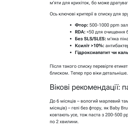
м’яти для крихіток, бо може дратува
Ось ключові критерії в списку для зр
Фтор:
500-1000 ppm зале
RDA:
<50 для очищення 
Без SLS/SLES:
м’яка пін
Ксиліт >10%:
антибактер
Гідроксиапатит чи каль
Після такого списку перевірте етикет
блиском. Тепер про віки детальніше.
Вікові рекомендації: п
До 6 місяців – вологий марлевий та
місяців) – гелі без фтору, як Baby Br
ковтають усе, тож паста з 200-500 p
по 2 хвилини.