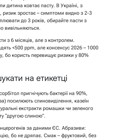
 дитина ковтає пасту. В Україні, з
х, ризик зростає – симптоми видно з 2-3
 плювати до 3 років, обирайте пасти з
но вивільняються.
и з 6 місяців, але з контролем.
адять <500 ppm, але консенсус 2026 – 1000
ку, бо користь перевищує ризики у 80%
укати на етикетці
сорбітол пригнічують бактерії на 90%,
за) посилюють слиновиділення, казеїн
уральні екстракти ромашки чи зеленого
ту “другою слиною”.
анцерогенів за даними ЄС. Абразиви:
ію, бо не дряпає. Смак – фруктовий, без