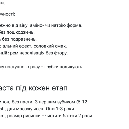
ти.
учності:
жно від віку, аміно- чи натрію форма.
без пошкоджень.
а без подразнень.
іальний ефект, солодкий смак.
цій:
ремінералізація без фтору.
ку наступного разу – і зубки подякують
аста під кожен етап
мпон, без пасти. З першим зубиком (6-12
ush, для масажу ясен. Діти 1-3 роки
pm, розмір рисинки – чистити батьки 2 рази